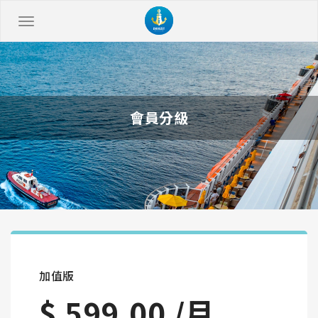
會員分級
加值版
$ 599.00 /月