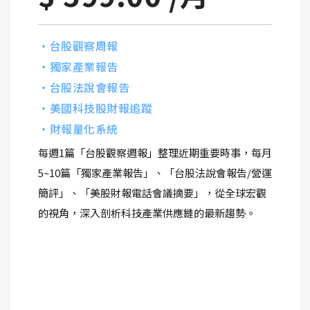
・台股觀察周報
・獨家產業報告
・台股法說會報告
・美國科技股財報追蹤
・財報量化系統
每週1篇「台股觀察週報」整理近期重要時事，每月
5~10篇「獨家產業報告」、「台股法說會報告/營運
簡評」、「美股財報電話會議摘要」，從全球宏觀
的視角，深入剖析科技產業供應鏈的最新趨勢。