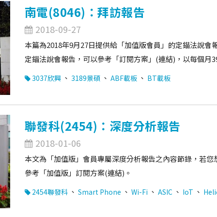
南電(8046)：拜訪報告
2018-09-27
本篇為2018年9月27日提供給「加值版會員」的定錨法說
定錨法說會報告，可以參考「訂閱方案」(連結)，以每個月3
、
、
、
3037欣興
3189景碩
ABF載板
BT載板
聯發科(2454)：深度分析報告
2018-01-06
本文為「加值版」會員專屬深度分析報告之內容節錄，若您
參考「加值版」訂閱方案(連結)。
、
、
、
、
、
2454聯發科
Smart Phone
Wi-Fi
ASIC
IoT
Heli