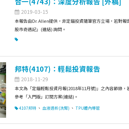
合一(4743)：深度分析報告 [外稿]
2019-03-15
本報告由Dr. Allen提供，非定錨投資隨筆官方立場，若對報告
股市奇遇記」(連結) 詢問。
邦特(4107)：輕鬆投資報告
2018-11-29
本文為「定錨輕鬆投資月報(2018年11月號)」之內容節
參考「入門版」訂閱方案(連結)。
、
、
4107邦特
血液透析(洗腎)
TPU體內導管