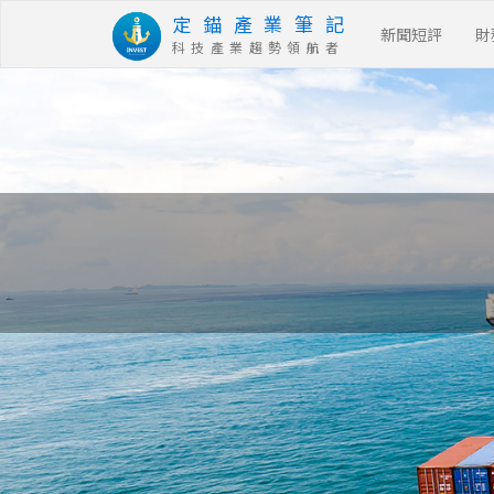
定 錨 產 業 筆 記
新聞短評
財
科 技 產 業 趨 勢 領 航 者