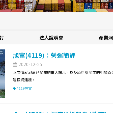
討
法人說明會
產業洞
旭富(4119)：營運簡評
2020-12-25
本文僅就旭富已發佈的重大訊息，以及原料藥產業的相關背
是投資建議。
4119旭富