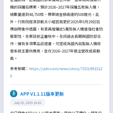
機的採購招標案，預計2026~2027年採購五款無人機，
總數量達到48,750架，標案總金額高達約500億元。此
外，行政院經濟部航太小組官員更於2025年5月29日招
標說明會中透露，有意再增購近5萬架無人機增強社會防
衛韌性，全案目前正審核中。全訊過去長期與國防部合
作，擁有多項軍品認證書，可望成為國內自製無人機收
發系統主要供應商，並在2026~2027年挹注營收成長動
能。
參考新聞：
https://udn.com/news/story/7253/891512
5
APP V1.1.11版本更新
July 25, 2025 16:42
今日發佈APP V1.1.11版本更新，提供以下優化，請各位