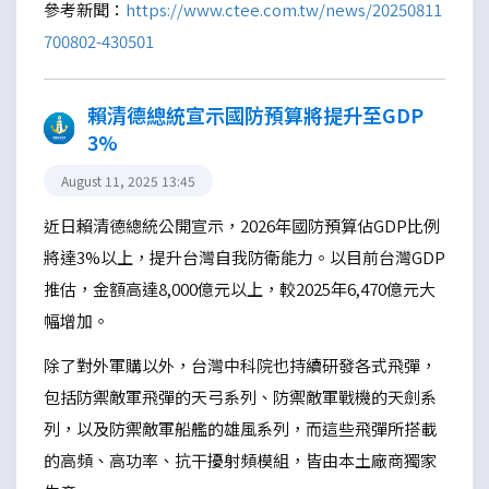
參考新聞：
https://www.ctee.com.tw/news/20250811
700802-430501
賴清德總統宣示國防預算將提升至GDP
3%
August 11, 2025 13:45
近日賴清德總統公開宣示，2026年國防預算佔GDP比例
將達3%以上，提升台灣自我防衛能力。以目前台灣GDP
推估，金額高達8,000億元以上，較2025年6,470億元大
幅增加。
除了對外軍購以外，台灣中科院也持續研發各式飛彈，
包括防禦敵軍飛彈的天弓系列、防禦敵軍戰機的天劍系
列，以及防禦敵軍船艦的雄風系列，而這些飛彈所搭載
的高頻、高功率、抗干擾射頻模組，皆由本土廠商獨家