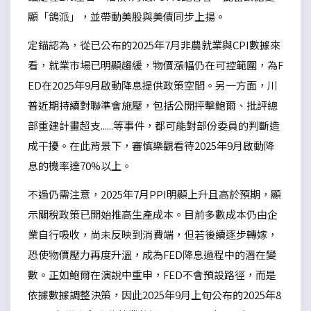
顯「鴿派」，並帶動美股與美債同步上揚。
定錨認為，從已公布的2025年7月非農就業與CPI數據來
看，就業市場已明顯趨緩，物價漲幅仍在可控範圍，為F
ED在2025年9月啟動降息提供政策空間。另一方面，川
普近期持續對聯準會施壓，包括公開抨擊鮑爾、批評總
部重建計畫超支......等事件，都可能對部份委員的判斷造
成干擾。在此背景下，審慎樂觀看待2025年9月啟動降
息的機率達70%以上。
不過仍需注意，2025年7月PPI明顯上升且高於預期，顯
示關稅政策已開始推高生產成本。目前多數成本仍由企
業自行吸收，尚未反映到消費端，但若後續逐步轉嫁，
恐使物價壓力再度升溫，成為FED降息過程中的潛在變
數。正如鮑爾在演說中重申，FED不會預設路徑，而是
依據數據調整決策，因此2025年9月上旬公布的2025年8