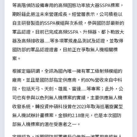
等高階偵防設備專用的高頻固態功率放大器SSPA標案，
期盼藉此挹注未來營運成長。經營層表示，公司積極以
自主研發製造的SSPA模組與次系統，參與國防部最新的
軍品認證，目前已完成高頻SSPA、升頻器、都卜勒放大
器及高頻接收器......等多項軍規產品測試及認證，並取得
國防部的軍品認證證書，目前正在爭取無人機相關標
案。
根據定錨研調，全訊為國內唯一擁有軍工級射頻模組的
廠商，並且是國防部指定供應商，約80%營收來自中科
院，包括天弓、天劍、雄風、雷達......等專案；此外，公
司也有參與以色列無人機標案的實績，主要供應無人機
收發系統，轉投資仲碩科技曾在2023年取海巡署旋翼型
無人機試辦計畫標案，金額約2.18億元，也是本次國防
部無人機標案的潛在受惠者之一。
定錨認為，近期國防部軍備局公佈新一波軍用商規無人