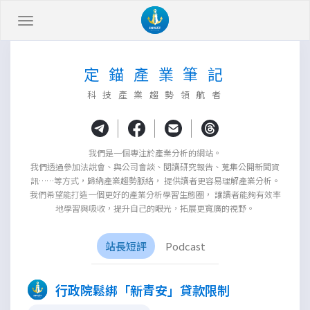
定 錨 產 業 筆 記
科 技 產 業 趨 勢 領 航 者
|
|
|
我們是一個專注於產業分析的網站。
我們透過參加法說會、與公司會談、閱讀研究報告、蒐集公開新聞資
訊……等方式，歸納產業趨勢脈絡， 提供讀者更容易理解產業分析。
我們希望能打造一個更好的產業分析學習生態圈， 讓讀者能夠有效率
地學習與吸收，提升自己的眼光，拓展更寬廣的視野。
站長短評
Podcast
行政院鬆綁「新青安」貸款限制
×