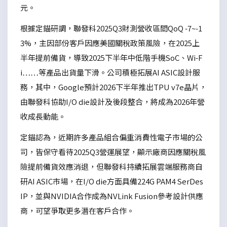
元。
根據定錨研調，聯發科2025Q3財測營收區間QoQ -7~-1
3%，主因部份客戶因應美國關稅政策風險，在2025上
半年提前備貨，導致2025下半年中低階手機SoC、Wi-F
i……等產品出貨量下滑。公司積極拓展AI ASIC設計服
務，其中，Google預計2026下半年推出TPU v7e晶片，
由聯發科協助I/O die設計及後段整合，將成為2026年營
收成長動能。
定錨認為，近期許多產品組合偏重消費性電子市場的公
司，皆保守看待2025Q3營運展望，顯示廠商因應關稅風
險提前備貨效應消退，但聯發科持續拓展雲端服務商自
研AI ASIC市場，在I/O die方面具備224G PAM4 SerDes
IP，並與NVIDIA合作成為NVLink Fusion參考設計供應
商，可望爭取更多潛在客戶合作。