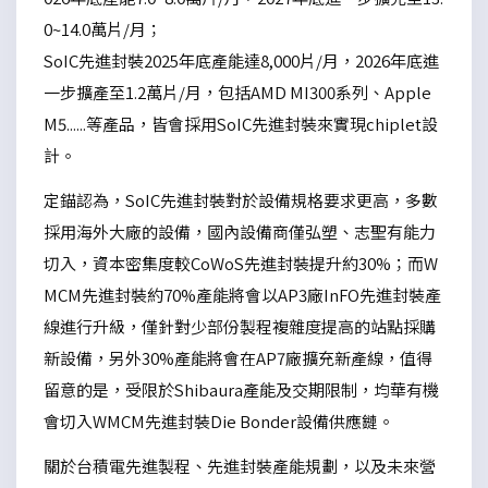
0~14.0萬片/月；
SoIC先進封裝2025年底產能達8,000片/月，2026年底進
一步擴產至1.2萬片/月，包括AMD MI300系列、Apple
M5......等產品，皆會採用SoIC先進封裝來實現chiplet設
計。
定錨認為，SoIC先進封裝對於設備規格要求更高，多數
採用海外大廠的設備，國內設備商僅弘塑、志聖有能力
切入，資本密集度較CoWoS先進封裝提升約30%；而W
MCM先進封裝約70%產能將會以AP3廠InFO先進封裝產
線進行升級，僅針對少部份製程複雜度提高的站點採購
新設備，另外30%產能將會在AP7廠擴充新產線，值得
留意的是，受限於Shibaura產能及交期限制，均華有機
會切入WMCM先進封裝Die Bonder設備供應鏈。
關於台積電先進製程、先進封裝產能規劃，以及未來營