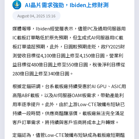
AI晶片需求強勁，Ibiden上修財測
August 04, 2025 15:16
媒體報導，Ibiden經營層表示，儘管PC及通用伺服器用
IC載板訂單略低於原先預期，但生成式AI伺服器用IC載
板訂單遠超預期，此外，日圓較預期走貶，故FY2025財
測營收目標從4,100億日圓上修至4,150億日圓，營業利
益目標從480億日圓上修至550億日圓，稅後淨利目標從
280億日圓上修至340億日圓。
根據定錨研調，台系載板廠持續受惠於AI GPU、ASIC用
高階ABF載板，以及AI伺服器OAM板需求，帶動產能利
用率逐季提升。此外，由於上游Low-CTE玻纖布短缺已
持續一段時間，供應商醞釀漲價，載板廠無法完全滿足
客戶訂單需求，將持續與客戶協商將成本上升轉嫁。
定錨認為，儘管Low-CTE玻纖布短缺成為載板廠短期醞