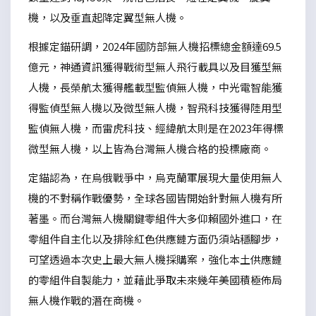
機，以及垂直起降定翼型無人機。
根據定錨研調，2024年國防部無人機招標總金額達69.5
億元，神通資訊獲得戰術型無人飛行載具以及目獲型無
人機，長榮航太獲得艦載型監偵無人機，中光電智能獲
得監偵型無人機以及微型無人機，智飛科技獲得陸用型
監偵無人機，而雷虎科技、經緯航太則是在2023年得標
微型無人機，以上皆為台灣無人機合格的投標廠商。
定錨認為，在烏俄戰爭中，烏克蘭軍展現大量使用無人
機的不對稱作戰優勢，全球各國皆開始針對無人機有所
著墨。而台灣無人機關鍵零組件大多仰賴國外進口，在
零組件自主化以及排除紅色供應鏈方面仍須站穩腳步，
可望透過本次史上最大無人機採購案，強化本土供應鏈
的零組件自製能力，並藉此爭取未來幾年美國積極佈局
無人機作戰的潛在商機。