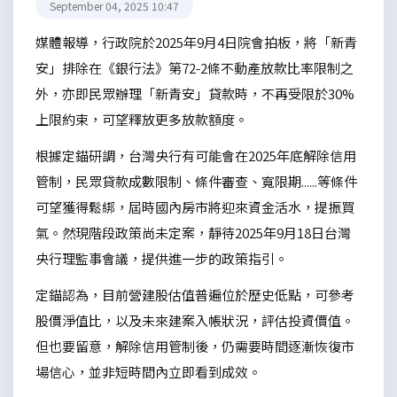
September 04, 2025 10:47
媒體報導，行政院於2025年9月4日院會拍板，將「新青
安」排除在《銀行法》第72-2條不動產放款比率限制之
外，亦即民眾辦理「新青安」貸款時，不再受限於30%
上限約束，可望釋放更多放款額度。
根據定錨研調，台灣央行有可能會在2025年底解除信用
管制，民眾貸款成數限制、條件審查、寬限期......等條件
可望獲得鬆綁，屆時國內房市將迎來資金活水，提振買
氣。然現階段政策尚未定案，靜待2025年9月18日台灣
央行理監事會議，提供進一步的政策指引。
定錨認為，目前營建股估值普遍位於歷史低點，可參考
股價淨值比，以及未來建案入帳狀況，評估投資價值。
但也要留意，解除信用管制後，仍需要時間逐漸恢復市
場信心，並非短時間內立即看到成效。