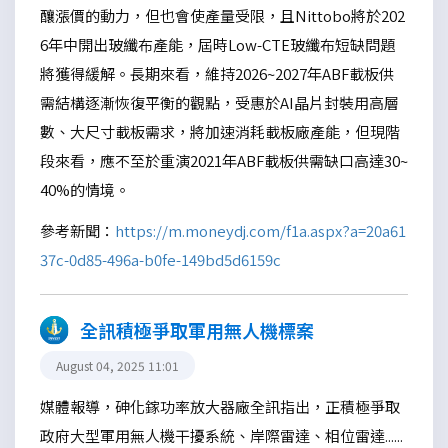
釀漲價的動力，但也會使產量受限，且Nittobo將於202
6年中開出玻纖布產能，屆時Low-CTE玻纖布短缺問題
將獲得緩解。長期來看，維持2026~2027年ABF載板供
需結構逐漸恢復平衡的觀點，受惠於AI晶片封裝用高層
數、大尺寸載板需求，將加速消耗載板廠產能，但現階
段來看，應不至於重演2021年ABF載板供需缺口高達30~
40%的情境。
參考新聞：
https://m.moneydj.com/f1a.aspx?a=20a61
37c-0d85-496a-b0fe-149bd5d6159c
全訊積極爭取軍用無人機標案
August 04, 2025 11:01
媒體報導，砷化鎵功率放大器廠全訊指出，正積極爭取
政府大型軍用無人機干擾系統、岸際雷達、相位雷達......