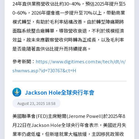
24年直供業務營收佔比約30~40%，預估2025年提升至5
0~60%，2026年還會進一步提升至70%以上，帶動商業
模式轉型，有助於毛利率結構改善。由於轉型陣痛期將
面臨系統整合廠轉單，導致營收衰退，不利於規模經濟
效益，故未來應觀察營收何時轉為正成長，以及毛利率
是否能隨著直供佔比提升而持續提高。
參考新聞：
https://www.digitimes.com.tw/tech/dt/n/
shwnws.asp?id=730767&ct=H
Jackson Hole全球央行年會
August 23, 2025 18:58
美國聯準會(FED)主席鮑爾(Jerome Powell)於2025年8
月22日在Jackson Hole全球央行年會表示，美國近月失
業率仍處低檔，但新增就業大幅放緩，主因移民政策收