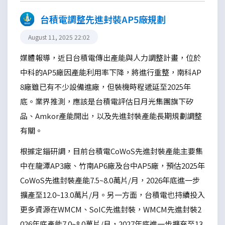
台積電調整先進封裝AP5廠規劃
August 11, 2025 22:02
媒體報導，近日台積電傳出產能與人力調整計畫，位於
中科的AP5廠因產能利用率下降，將進行重整，南科AP
8廠雖已有不少設備進廠，但裝機時程遞延至2025年
底。業界推測，應該是台積電評估日月光集團旗下矽
品、Amkor產能開出，以及先進封裝產能長期規劃調整
有關。
根據定錨研調，目前台積電CoWoS先進封裝產能主要集
中在龍潭AP3廠、竹南AP6廠及台中AP5廠，預估2025年
CoWoS先進封裝產能7.5~8.0萬片/月，2026年底進一步
擴產至12.0~13.0萬片/月。另一方面，台積電也持續投入
更多資源在WMCM、SoIC先進封裝，WMCM先進封裝2
026年底產能7.0~8.0萬片/月，2027年底進一步擴充至13.