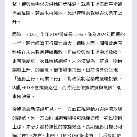
緊，使勞動需求與供給同步降溫，就業市場表面平衡卻
潛藏風險，若需求再減弱，恐迅速轉為裁員與失業率上
升。
同時，2025上半年GDP僅成長1.2%，僅為2024年同期的
一半，顯示經濟下行壓力加大；通膨方面，關稅效應預
料將在未來數月持續擴散，但由於勞動市場需求放緩，
更可能屬於一次性價格調整，未必演變為「薪資－物價
螺旋上升」的風險。最後鮑爾指出，目前情勢仍呈現
「通膨上行、就業下行」，對政策制定構成嚴峻挑戰，
因此FED不會預設路徑，而將完全依據數據與風險平衡
來做決策。
從鮑爾最新演說可見，他一方面正視勞動力與經濟放緩
的訊號，另一方面則強調若關稅可能僅造成一次性物價
上漲，未必引發持續性的螺旋效應，長期通膨目標仍可
錨定在2%左右。相較7月底FOMC記者會，此番談話更