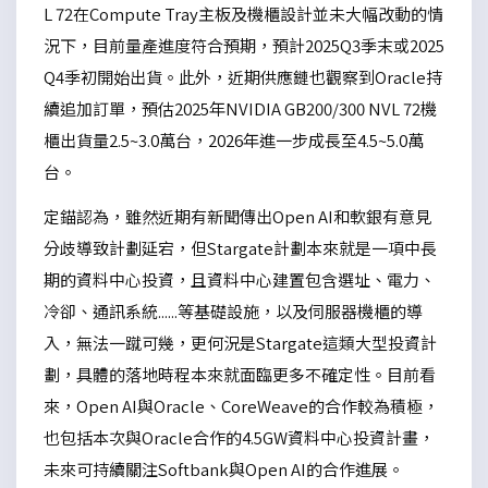
L 72在Compute Tray主板及機櫃設計並未大幅改動的情
況下，目前量產進度符合預期，預計2025Q3季末或2025
Q4季初開始出貨。此外，近期供應鏈也觀察到Oracle持
續追加訂單，預估2025年NVIDIA GB200/300 NVL 72機
櫃出貨量2.5~3.0萬台，2026年進一步成長至4.5~5.0萬
台。
定錨認為，雖然近期有新聞傳出Open AI和軟銀有意見
分歧導致計劃延宕，但Stargate計劃本來就是一項中長
期的資料中心投資，且資料中心建置包含選址、電力、
冷卻、通訊系統......等基礎設施，以及伺服器機櫃的導
入，無法一蹴可幾，更何況是Stargate這類大型投資計
劃，具體的落地時程本來就面臨更多不確定性。目前看
來，Open AI與Oracle、CoreWeave的合作較為積極，
也包括本次與Oracle合作的4.5GW資料中心投資計畫，
未來可持續關注Softbank與Open AI的合作進展。