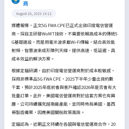
商
August 26, 2025 14:12
媒體報導，正文5G FWA CPE已正式出貨印度電信營運
商，採自主研發WoMT技術，不需要依賴高成本的傳統5
G基礎建設，而是用毫米波承載Wi-Fi傳輸，結合高效能
射頻、智慧波束成形陣列天線，提供高速、低延遲、具
成本效益的解決方案。
根據定錨研調，由於印度電信營運商對於成本較敏感，
採用非標準品5G FWA CPE，2025下半年少量出貨約數
千套，預計2025年底前會與客戶確認2026年是否會有大
批量訂單。此外，美國電信營運商對於這套方案也有興
趣，公司持續擴充越南廠產能，並同時佈局美國、墨西
哥製造備案，因應美國關稅政策風險。
定錨認為，近期正文持續在各國與電信營運商合作，20