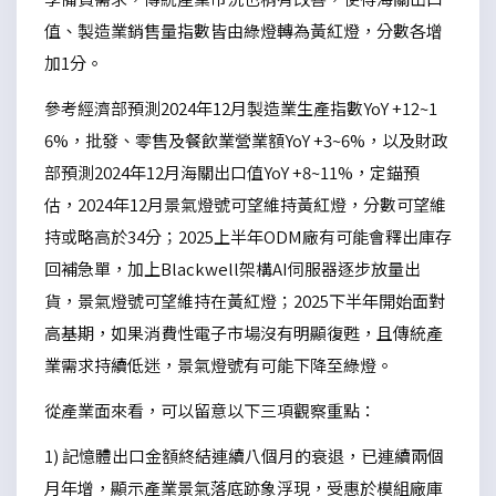
值、製造業銷售量指數皆由綠燈轉為黃紅燈，分數各增
加1分。
參考經濟部預測2024年12月製造業生產指數YoY +12~1
6%，批發、零售及餐飲業營業額YoY +3~6%，以及財政
部預測2024年12月海關出口值YoY +8~11%，定錨預
估，2024年12月景氣燈號可望維持黃紅燈，分數可望維
持或略高於34分；2025上半年ODM廠有可能會釋出庫存
回補急單，加上Blackwell架構AI伺服器逐步放量出
貨，景氣燈號可望維持在黃紅燈；2025下半年開始面對
高基期，如果消費性電子市場沒有明顯復甦，且傳統產
業需求持續低迷，景氣燈號有可能下降至綠燈。
從產業面來看，可以留意以下三項觀察重點：
1) 記憶體出口金額終結連續八個月的衰退，已連續兩個
月年增，顯示產業景氣落底跡象浮現，受惠於模組廠庫