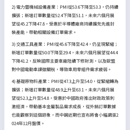
2) 電力暨機械設備產業：PMI從53.6下降至53.3，仍持續
擴張；新增訂單數量從52.4下降至51.1，未來六個月展
望從45.2下降47.8，受惠於半導體廠商持續擴充先進封
裝產能，帶動相關設備訂單需求。
3) 交通工具產業：PMI從45.6下降至42.4，仍呈現緊縮；
新增訂單數量從50.0下降至29.4，未來六個月展望從44.4
下降41.2，反映國際主要車廠陸續下修財測，以及歐盟
對中國電動車課徵關稅，導致車用零組件需求疲弱。
4) 基礎原物料產業：PMI從47.3上升至54.0，從緊縮轉為
擴張；新增訂單數量從48.9上升至63.1，未來六個月展
望從52.3上升至54.8，受惠於中國政府推出財政政策刺
激經濟，帶動基本金屬製品需求成長，從外銷訂單數據
也能觀察到這個跡象，而中鋼近期也宣布將會小幅調漲2
024年12月盤價。