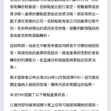
景氣轉折較敏感，但缺點是比較打高空，很難凝聚成投
資決策。產業的優點是更貼近投資決策，很容易撈出一
籃子潛在受惠的公司，但缺點是每家公司因產業位階不
同，有些時候釋出的資訊多空摻雜，很難判斷現階段的
景氣是否即將面臨轉折。
這段時間，站長也不斷思考要如何將高不可攀的總經研
究，與接地氣的產業研究結合，提高產業研究對於景氣
轉折的判讀能力，並且讓分析結論能夠更貼近投資決
策。
剛才國發會公佈台灣2024年12月製造業PMI，這也是近
期定錨納入總經研究後，團隊內部非常關注的指標。
本次PMI透露了以下幾點重要訊息：
1) 雖然部份廠商因應川普上任有可能提高關稅的風險，