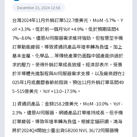
December 23, 2024 12:58
台灣2024年11月外銷訂單522.7億美元，MoM -5.7%、Y
oY +3.3%，低於前一個月YoY +4.9%，低於預期區間4.
7%~8.6%，儘管AI伺服器需求維持強勁，但智慧型手機
訂單動能疲弱，導致資通訊產品年增率轉為負值，加上
基本金屬、化學品......等傳統產業仍面臨中國產能供過於
求的壓力，使得外銷訂單成長放緩。經濟部表示，受惠
於半導體先進製程與AI伺服器需求支撐，以及廠商趕在2
025年1月底農曆春節前囤貨，預估12月外銷訂單區間49
5~515億美元，YoY +13.0~17.5%。
1) 資通訊產品：金額158.2億美元，MoM -10.0%、YoY -
2.3%，儘管AI伺服器、網通產品訂單維持成長，但手機
訂單疲弱，導致年增率轉為負值。根據定錨研調，鴻海
將於2024Q4開始少量出貨GB200 NVL 36/72伺服器機