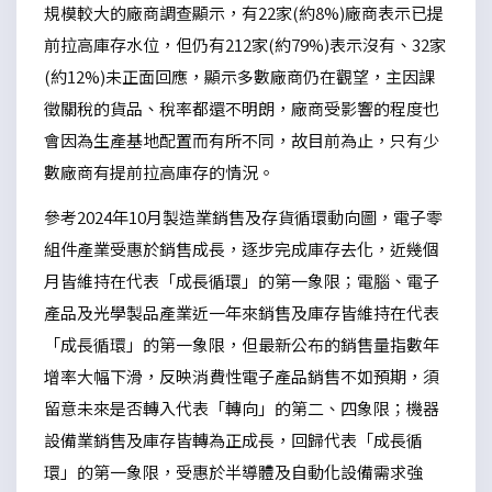
規模較大的廠商調查顯示，有22家(約8%)廠商表示已提
前拉高庫存水位，但仍有212家(約79%)表示沒有、32家
(約12%)未正面回應，顯示多數廠商仍在觀望，主因課
徵關稅的貨品、稅率都還不明朗，廠商受影響的程度也
會因為生產基地配置而有所不同，故目前為止，只有少
數廠商有提前拉高庫存的情況。
參考2024年10月製造業銷售及存貨循環動向圖，電子零
組件產業受惠於銷售成長，逐步完成庫存去化，近幾個
月皆維持在代表「成長循環」的第一象限；電腦、電子
產品及光學製品產業近一年來銷售及庫存皆維持在代表
「成長循環」的第一象限，但最新公布的銷售量指數年
增率大幅下滑，反映消費性電子產品銷售不如預期，須
留意未來是否轉入代表「轉向」的第二、四象限；機器
設備業銷售及庫存皆轉為正成長，回歸代表「成長循
環」的第一象限，受惠於半導體及自動化設備需求強