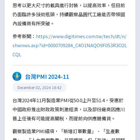
思考以更大尺寸的載具進行封裝，以提高效率，但目前
仍面臨許多技術瓶頸，持續觀察晶圓代工廠能否帶領國
內設備商有所突破。
參考新聞：
https://www.digitimes.com.tw/tech/dt/n/
shwnws.asp?id=0000709284_C4O1NAQO9F0S3R3O2L
CQL
台灣PMI 2024-11
December 02, 2024 18:42
台灣2024年11月製造業PMI從50.0上升至51.4，受惠於
中國政府推出財政政策刺激經濟，以及部份廠商因應川
普上任後有可能提高關稅，而提前向供應鏈備貨。
觀察製造業PMI細項，「新增訂單數量」、「生產數