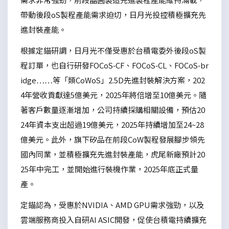
帶動後段oS製程產能需求迫切，日月光投控積極擴充先
進封裝產能。
根據定錨研調，日月光不僅受惠於台積電委外後段oS製
程訂單，也自行研發FOCoS-CF、FOCoS-CL、FOCoS-br
idge……等「類CoWoS」2.5D先進封裝解決方案，202
4年營收貢獻達5億美元，2025年將倍增至10億美元。隨
著客戶數量逐漸增加，公司持續採購相關設備，預估20
24年資本支出超過19億美元，2025年持續增加至24~28
億美元。此外，旗下矽品在前段CoW製程發展腳步領先
國內同業，並積極擴充先進封裝產能，虎尾新廠預計20
25年中完工，並開始進行裝機作業，2025年底正式量
產。
定錨認為，受惠於NVIDIA、AMD GPU需求強勁，以及
雲端服務商投入自研AI ASIC開發，促使台積電持續擴充