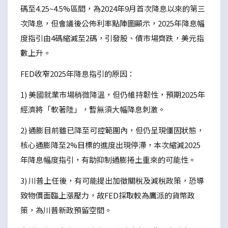
碼至4.25~4.5%區間，為2024年9月首次降息以來的第三
次降息，但會議後公佈利率點陣圖顯示，2025年降息幅
度指引由4碼縮減至2碼，引發股、債市場齊跌，美元指
數上升。
FED收窄2025年降息指引的原因：
1) 美國就業市場稍微降溫，但仍維持韌性，預期2025年
經濟將「軟著陸」，暫無須大幅降息刺激。
2) 通膨目前雖已降至可控範圍內，但仍呈現僵固狀態，
核心通膨降至2%目標的進度出現停滯，本次縮減2025
年降息幅度指引，有助抑制通膨捲土重來的可能性。
3) 川普上任後，有可能提出加徵關稅及減稅政策，恐導
致物價面臨上漲壓力，故FED採取較為鷹派的貨幣政
策，為川普新政預留空間。