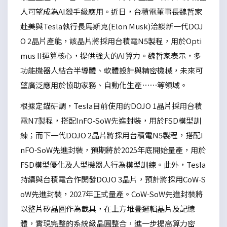
人可望成為AI殺手級應用。近日，台積電董事長魏哲家
赴美與Tesla執行長馬斯克(Elon Musk)洽談新一代DOJ
O 2晶片產能，該晶片將採用台積電N5製程，用於Opti
mus II運算核心，提供強大的AI算力。魏哲家表示，多
功能機器人結合半導體、軟體設計與精密機械，未來可
望廣泛應用於協助家務、自動化生產……等領域。
根據定錨研調，Tesla目前使用的DOJO 1晶片採用台積
電N7製程，搭配InFO-SoW先進封裝，用於FSD模型訓
練；而下一代DOJO 2晶片將採用台積電N5製程，搭配I
nFO-SoW先進封裝，預期將於2025年底開始量產，用於
FSD模型優化及人型機器人行為模型訓練。此外，Tesla
持續與台積電合作開發DOJO 3晶片，預計將採用CoW-S
oW先進封裝，2027年正式量產。CoW-SoW先進封裝將
以整片矽晶圓作為載具，在上方堆疊邏輯晶片及記憶
體，實現完整的系統級晶圓整合，進一步提高算力密