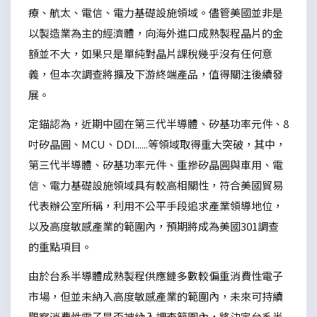
療、航太、電信、電力基礎設施領域。儘管美國並非是
以製造業為主的經濟體，向海外進口成熟製程晶片的金
額並不大，如果只是單純對晶片課稅幾乎沒有任何意
義，但本次調查將擴及下游終端產品，值得關注後續發
展。
定錨認為，近期中國在第三代半導體、矽基功率元件、8
吋矽晶圓、MCU、DDI......等領域取得重大突破，其中，
第三代半導體、矽基功率元件、重摻矽晶圓與車用、電
信、電力基礎設施領域具有較高相關性，符合美國貿易
代表辦公室所稱，利用不公平手段追求產業領導地位，
以及高度敏感產業的範圍內，預期將成為美國301調查
的重點項目。
由於台系半導體成熟製程供應鏈多數較偏重消費性電子
市場，但並未納入高度敏感產業的範圍內，未來可持續
觀察消費性電子是否被納入調查範圍內，將決定台系半