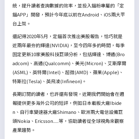
統，提升讀者查詢數據的效率，並投入錨粉專屬的「定
錨APP」開發，預計今年底以前在Android、iOS兩大平
台上架。
還記得2020年5月，定錨首次推出美股報告，恰巧就是
近兩年最夯的輝達(NVIDIA)，至今四年多的時間，每季
固定更新10家美股科技巨頭分析，包括輝達、博通(Bro
adcom)、高通(Qualcomm)、美光(Micron)、艾斯摩爾
(ASML)、英特爾(Intel)、超微(AMD)、蘋果(Apple)、
特斯拉(Tesla)、英飛凌(Infineon)。
長期訂閱的讀者，也許還有發現，近期我們開始會在週
報提供更多海外公司的短評，例如日本載板大廠Ibide
n、自行車變速器大廠Shimano、歐洲兩大電信設備巨
頭Nokia、Ericsson......等，協助讀者從全球視角來觀察
產業趨勢。