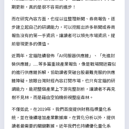
期更新，真的是很不容易的進步！
而在研究內容方面，也從以往整理新聞、券商報告，逐
步建立起自己的研調能力，可以挖掘出許多新聞或券商
報告沒有的第一手資訊，讓讀者可以領先市場資訊，提
前發現更多的價值。
近兩年，定錨陸續發佈「AI伺服器供應鏈」、「先進封
裝供應鏈」......等多篇重磅產業報告，像是戰場開迷霧似
的進行供應鏈拆解，協助讀者突破台股最難克服的供應
鏈障礙。放眼台灣財經內容訂閱市場，也只有定錨的研
調能力，能把整個產業上下游完整剖析，讓讀者不再見
樹不見林，而是藉由空拍機俯視整座森林。
不僅如此，在2019年，我們首度提供財務指標量化系
統，並在後續增加產業數據庫，在質化分析以外，提供
讀者最需要的關鍵數據。近年我們也持續優化量化系