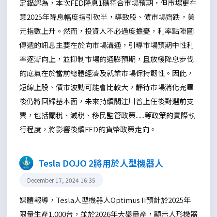
定錨認為，本次FED降息1碼符合市場預期，但市場更在
意2025年降息幅度指引砍半，導致股、債市場齊跌，美
元指數上升。然而，投資人不必過度擔憂，利率點陣圖
傳遞的訊息主要在於向市場溝通，引導市場預期中性利
率逐漸向上，並抑制市場的通膨預期，且放緩降息步伐
的底氣在於當前總體經濟及就業市場保持韌性。因此，
短線上股、債市波動可能會比較大，靜待市場消化完畢
後仍將回歸基本面，未來持續關注川普上任後對選前支
票，包括關稅、減稅、移民監管政策......等政策的實際執
行程度，將影響後續FED的貨幣政策走向。
Tesla DOJO 2將用於人型機器人
December 17, 2024 16:35
媒體報導，Tesla人型機器人Optimus II預計於2025年
限量生產1,000台，並於2026年大舉量產，顯示人形機器