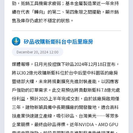
勁，抵銷工具機需求疲弱；基本金屬製造業近一年來持
續在代表「轉向」的第二、第四象限之間擺動，顯示銷
售及庫存仍處於不穩定的狀態。
矽品收購新鉅科台中后里廠房
December 20, 2024 12:00
媒體報導，日月光投控旗下矽品2024年12月18日宣布，
將以30.2億元收購新鉅科位於台中后里中科園區的廠房
暨總部大樓，未來將規劃擴充先進封裝產能，以因應客
戶強勁的訂單需求。此交易預估將貢獻新鉅科7.8億元處
份利益，預計2025上半年完成交割，由於該廠房啟用僅
三年，建物新穎具備中長期擴廠的開發腹地，適合高科
技產業快速建立產線，吸引矽品、台灣美光……等眾多
企業競標，最終由矽品得標。近年NVIDIA、AMD GPU
需求非常強勁，前段晶圓製造先進製程產能維持滿載，