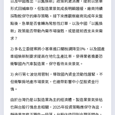
以及中國推出「以舊換新」政策刺激消費，提前以急單
形式回補庫存，但製造業景氣成長明顯趨緩，廠商持續
採取較保守的庫存策略。接下來應觀察廠商完成年末盤
點後，急單是否會轉為常態性訂單，以及中國「以舊換
新」政策能否帶動內需市場復甦，或是提前透支未來需
求？
2) 多名立委提案將小客車進口關稅調降至0%，以及國產
車組裝新制要求提高在地化生產比率，使得業者擔憂恐
衝擊國內汽車製造業，保守看待未來景氣。
3) 央行第七波信用管制，導致國內資金流動性趨緊，不
但衝擊房地產市場景氣，也連帶影響中小型股資金行
情。
由於台灣仍是以製造業為主的經濟體，製造業景氣榮枯
也與台股行情息息相關，2025年投資策略應保守為宜，
靜待景氣修正期告一段落，台股估值回到合理區間內，