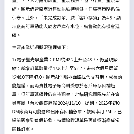
量」、「人力僱用數量」呈現擴張，但「存貨」呈現緊
縮，顯示儘管廠商銷售動能維持穩健，但庫存策略仍偏
保守。此外，「未完成訂單」減「客戶存貨」為4.8，顯
示廠商訂單動能大於客戶庫存水位，銷售動能有機會延
續。
主要產業近期概況整理如下：
1) 電子暨光學產業：PMI從48.2上升至48.7，仍呈現緊
縮；新增訂單數量從47.8上升至52.7，未來六個月展望
從48.0下降47.0，顯示AI伺服器面臨世代交替期，成長動
能趨緩，而消費性電子廠商則受惠於客戶庫存回補短
單，但訂單延續性仍有待觀察。定錨研究團隊先前在會
員專屬「台股觀察週報 2024/11/10」提到，2025年初O
DM廠商有可能會釋出庫存回補急單，觀察本月PMI，已
提前觀察到這個跡象，持續追蹤短單是否能逐漸變成常
態性訂單。