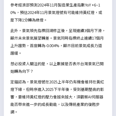
參考經濟部預測2024年11月製造業生產指數YoY +6~1
0%，預估2024年11月景氣燈號有可能維持黃紅燈，或
是下降1分轉為綠燈。
此外，景氣領先指標回溯修正後，呈現連續3個月下滑，
顯示未來景氣展望轉差。景氣同時指標終止連續17個月
上升趨勢，首度轉為-0.004%，顯示目前景氣成長力道
趨緩。
想必投資人關注的是，以上數據是否表示台灣景氣已開
始轉為向下？
定錨認為，景氣燈號在2025上半年仍有機會維持在黃紅
燈下緣，但時序進入2025下半年後，受到基期墊高的影
響，要維持黃紅燈的壓力會越來越大，須觀察AI伺服器
能否帶來進一步的成長動能，以及傳統產業的復甦步
調。