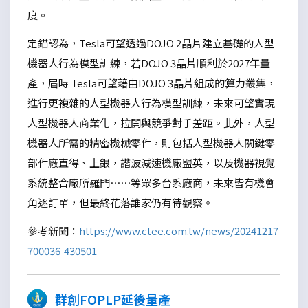
度。
定錨認為，Tesla可望透過DOJO 2晶片建立基礎的人型
機器人行為模型訓練，若DOJO 3晶片順利於2027年量
產，屆時 Tesla可望藉由DOJO 3晶片組成的算力叢集，
進行更複雜的人型機器人行為模型訓練，未來可望實現
人型機器人商業化，拉開與競爭對手差距。此外，人型
機器人所需的精密機械零件，則包括人型機器人關鍵零
部件廠直得、上銀，諧波減速機廠盟英，以及機器視覺
系統整合廠所羅門……等眾多台系廠商，未來皆有機會
角逐訂單，但最終花落誰家仍有待觀察。
參考新聞：
https://www.ctee.com.tw/news/20241217
700036-430501
群創FOPLP延後量產