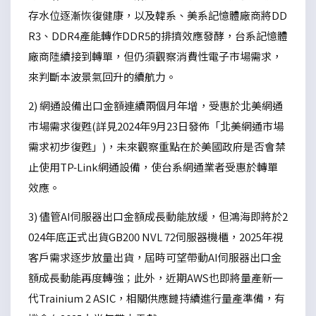
存水位逐漸恢復健康，以及韓系、美系記憶體廠商將DD
R3、DDR4產能轉作DDR5的排擠效應發酵，台系記憶體
廠商陸續接到轉單，但仍須觀察消費性電子市場需求，
來判斷本波景氣回升的續航力。
2) 網通設備出口金額連續兩個月年增，受惠於北美網通
市場需求復甦(詳見2024年9月23日發佈「北美網通市場
需求初步復甦」)，未來觀察重點在於美國政府是否會禁
止使用TP-Link網通設備，使台系網通業者受惠於轉單
效應。
3) 儘管AI伺服器出口金額成長動能放緩，但鴻海即將於2
024年底正式出貨GB200 NVL 72伺服器機櫃，2025年視
客戶需求逐步放量出貨，屆時可望帶動AI伺服器出口金
額成長動能再度轉強；此外，近期AWS也即將量產新一
代Trainium 2 ASIC，相關供應鏈持續進行量產準備，有