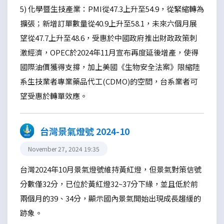
5) 化學暨生技產業：PMI從47.3上升至54.9，從緊縮轉為
擴張；新增訂單數量從40.9上升至58.1，未來六個月展
望從47.7上升至48.6，受惠於中國政府推出財政政策刺
激經濟，OPEC於2024年11月宣布再度延後增產，使得
國際油價獲得支撐，加上美國《生物安全法案》限縮陸
系生技業者專業藥品代工(CDMO)的空間，台系業者可
望受惠於轉單效應。
台灣景氣燈號 2024-10
November 27, 2024 19:35
台灣2024年10月景氣燈號維持黃紅燈，但景氣對策信號
分數僅32分，已位於黃紅燈32~37分下緣，並且低於前
兩個月的39、34分，顯示國內景氣開始出現成長趨緩的
跡象。