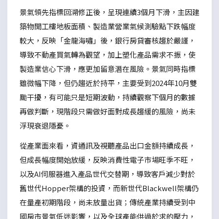
景氣領先指標回溯修正後，呈現連續3個月下滑，主因建
築物開工樓地板面積、製造業營業氣候測驗點下跌幅度
較大，反映「金龍海嘯」後，銀行房貸審核趨於嚴謹，
導致不動產買氣轉為觀望，加上塑化產品需求不振，使
製造業信心下滑，應更加留意潛在風險。景氣同時指標
雖微幅下降，但仍趨近於持平，主要受到2024年10月雙
颱干擾，有可能只是短期波動，持續觀察下個月的數據
再做判斷，現階段只需做好面對成長趨緩的風險，尚未
浮現衰退隱憂。
從產業面來看，資通訊及視聽產品出口金額持續成長，
但成長幅度開始放緩，反映消費性電子市場旺季不旺，
以及AI伺服器進入產品世代交替期，導致客戶減少對於
舊世代Hopper架構的投資，而新世代Blackwell架構仍
在量產初期階段，尚未放量出貨；傳統產業持續受到中
國房市景氣低迷影響，以及全球產能供過於求的壓力，