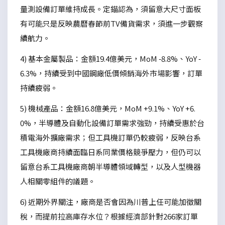
量測設備訂單維持成長。定錨認為，須留意大尺寸面板
有可能只是反映農曆春節前TV備貨需求，須進一步觀察
續航力。
4) 基本金屬製品：金額19.4億美元，MoM -8.8%、YoY -
6.3%，持續受到中國鋼廠低價傾銷海外市場影響，訂單
持續疲弱。
5) 機械產品：金額16.8億美元，MoM +9.1%、YoY +6.
0%，半導體及自動化設備訂單需求強勁，持續受惠於台
積電海外擴廠需求；但工具機訂單仍較疲弱，反映台系
工具機廠商持續面臨日系同業價格競爭壓力，但仍可以
留意台系工具機廠商朝半導體領域轉型，以及人型機器
人相關零組件的議題。
6) 近期外界關注，廠商是否會因為川普上任可能加徵關
稅，而提前拉高庫存水位？根據經濟部針對266家訂單