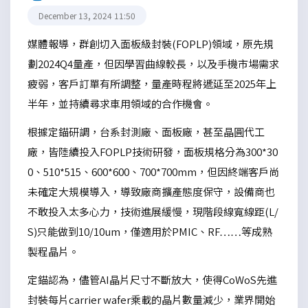
December 13, 2024 11:50
媒體報導，群創切入面板級封裝(FOPLP)領域，原先規
劃2024Q4量產，但因學習曲線較長，以及手機市場需求
疲弱，客戶訂單有所調整，量產時程將遞延至2025年上
半年，並持續尋求車用領域的合作機會。
根據定錨研調，台系封測廠、面板廠，甚至晶圓代工
廠，皆陸續投入FOPLP技術研發，面板規格分為300*30
0、510*515、600*600、700*700mm，但因終端客戶尚
未確定大規模導入，導致廠商擴產態度保守，設備商也
不敢投入太多心力，技術進展緩慢，現階段線寬線距(L/
S)只能做到10/10um，僅適用於PMIC、RF……等成熟
製程晶片。
定錨認為，儘管AI晶片尺寸不斷放大，使得CoWoS先進
封裝每片carrier wafer乘載的晶片數量減少，業界開始