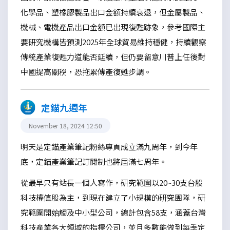
化學品、塑橡膠製品出口金額持續衰退，但金屬製品、
機械、電機產品出口金額已出現復甦跡象，參考國際主
要研究機構皆預測2025年全球貿易維持穩健，持續觀察
傳統產業復甦力道能否延續，但仍要留意川普上任後對
中國提高關稅，恐拖累傳產復甦步調。
定錨九週年
November 18, 2024 12:50
明天是定錨產業筆記粉絲專頁成立滿九周年，到今年
底，定錨產業筆記訂閱制也將屆滿七周年。
從最早只有站長一個人寫作，研究範圍以20~30支台股
科技權值股為主，到現在建立了小規模的研究團隊，研
究範圍開始觸及中小型公司，總計包含58支，涵蓋台灣
科技產業各大領域的指標公司，並且多數能做到每季定