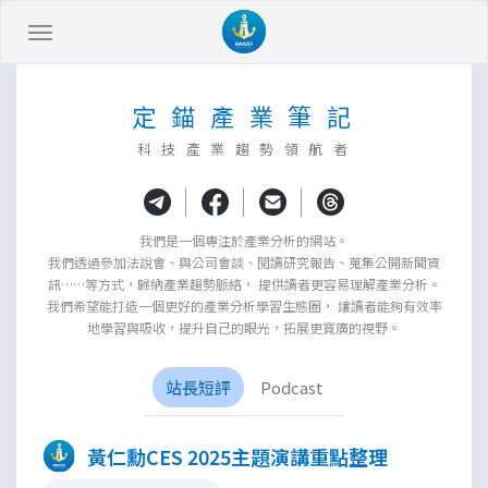
定 錨 產 業 筆 記
科 技 產 業 趨 勢 領 航 者
|
|
|
我們是一個專注於產業分析的網站。
我們透過參加法說會、與公司會談、閱讀研究報告、蒐集公開新聞資
訊……等方式，歸納產業趨勢脈絡， 提供讀者更容易理解產業分析。
我們希望能打造一個更好的產業分析學習生態圈， 讓讀者能夠有效率
地學習與吸收，提升自己的眼光，拓展更寬廣的視野。
站長短評
Podcast
黃仁勳CES 2025主題演講重點整理
×