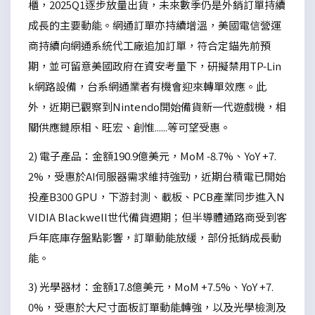
櫃，2025Q1逐步放量出貨，未來數季仍是外銷訂單持續
成長的主要動能。網通訂單亦持續增溫，美國電信營運
商持續向網通系統代工廠追加訂單，符合定錨先前預
期，並可留意美國政府在資安考量下，研擬禁用TP-Lin
k網路設備，台系網通業者有機會迎來轉單效應。此
外，近期已觀察到Nintendo開始備貨新一代遊戲機，相
關供應鏈原相、旺宏、創惟......等可望受惠。
2) 電子產品：金額190.9億美元，MoM -8.7%、YoY +7.
2%，受惠於AI伺服器需求維持強勁，近期台積電已開始
投產B300 GPU，下游封測、載板、PCB產業同步進入N
VIDIA Blackwell世代備貨週期；但半導體通路商受到客
戶年底庫存盤點影響，訂單動能放緩，部份抵銷成長動
能。
3) 光學器材：金額17.8億美元，MoM +7.5%、YoY +7.
0%，受惠於大尺寸面板訂單動能轉強，以及光學檢測及