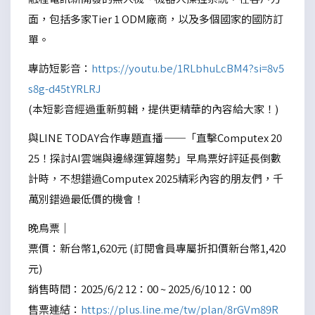
面，包括多家Tier 1 ODM廠商，以及多個國家的國防訂
單。
專訪短影音：
https://youtu.be/1RLbhuLcBM4?si=8v5
s8g-d45tYRLRJ
(本短影音經過重新剪輯，提供更精華的內容給大家！)
與LINE TODAY合作專題直播 ──「直擊Computex 20
25！探討AI雲端與邊緣運算趨勢」早鳥票好評延長倒數
計時，不想錯過Computex 2025精彩內容的朋友們，千
萬別錯過最低價的機會！
晚鳥票｜
票價：新台幣1,620元 (訂閱會員專屬折扣價新台幣1,420
元)
銷售時間：2025/6/2 12：00 ~ 2025/6/10 12：00
售票連結：
https://plus.line.me/tw/plan/8rGVm89R