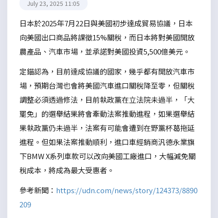
July 23, 2025 11:05
日本於2025年7月22日與美國初步達成貿易協議，日本
向美國出口商品將課徵15%關稅，而日本將對美國開放
農產品、汽車市場，並承諾對美國投資5,500億美元。
定錨認為，目前達成協議的國家，幾乎都有開放汽車市
場，預期台灣也會將美國汽車進口關稅降至零，但關稅
調整必須透過修法，目前執政黨在立法院未過半，「大
罷免」的選舉結果將會牽動法案推動進程，如果選舉結
果執政黨仍未過半，法案有可能會遭到在野黨杯葛拖延
進程。但如果法案推動順利，進口車經銷商汎德永業旗
下BMW X系列車款可以改向美國工廠進口，大幅減免關
稅成本，將成為最大受惠者。
參考新聞：
https://udn.com/news/story/124373/8890
209