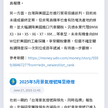
高報價。
另一方面，台灣與美國正在進行貿易協議談判，目前尚
未達成最終定案，但非常高機率也會有防堵洗產地的條
款，並大幅調降美國進口汽車關稅。汎德永業代理BMW
X3、X4、X5、X6、X7、XM......等車型，未來有機會向BM
W位於美國的工廠採購，享受關稅優惠，但還不確定關
稅調降是採一次到位或逐年遞減，有待進一步觀察。
參考新聞：
https://money.udn.com/money/story/559
9/8846727?from=edn_newestlist_rank
2025年5月景氣燈號降至綠燈
June 27, 2025 21:45
在前一期的「台灣景氣燈號與領先、同時指標」報告
中，定錨研究團隊領先市場指出，由於景氣燈號已進入