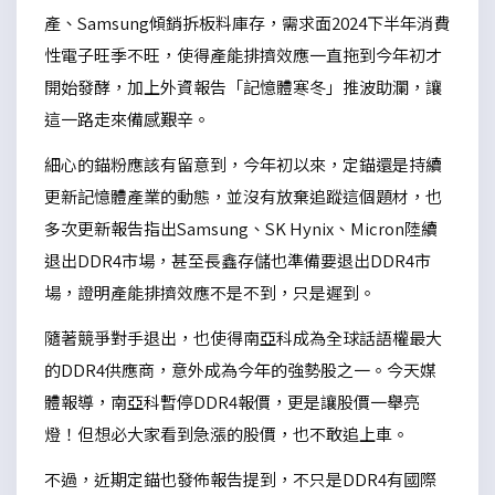
產、Samsung傾銷拆板料庫存，需求面2024下半年消費
性電子旺季不旺，使得產能排擠效應一直拖到今年初才
開始發酵，加上外資報告「記憶體寒冬」推波助瀾，讓
這一路走來備感艱辛。
細心的錨粉應該有留意到，今年初以來，定錨還是持續
更新記憶體產業的動態，並沒有放棄追蹤這個題材，也
多次更新報告指出Samsung、SK Hynix、Micron陸續
退出DDR4市場，甚至長鑫存儲也準備要退出DDR4市
場，證明產能排擠效應不是不到，只是遲到。
隨著競爭對手退出，也使得南亞科成為全球話語權最大
的DDR4供應商，意外成為今年的強勢股之一。今天媒
體報導，南亞科暫停DDR4報價，更是讓股價一舉亮
燈！但想必大家看到急漲的股價，也不敢追上車。
不過，近期定錨也發佈報告提到，不只是DDR4有國際