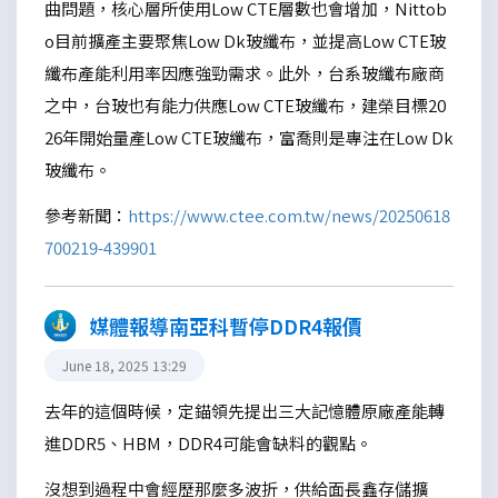
曲問題，核心層所使用Low CTE層數也會增加，Nittob
o目前擴產主要聚焦Low Dk玻纖布，並提高Low CTE玻
纖布產能利用率因應強勁需求。此外，台系玻纖布廠商
之中，台玻也有能力供應Low CTE玻纖布，建榮目標20
26年開始量產Low CTE玻纖布，富喬則是專注在Low Dk
玻纖布。
參考新聞：
https://www.ctee.com.tw/news/20250618
700219-439901
媒體報導南亞科暫停DDR4報價
June 18, 2025 13:29
去年的這個時候，定錨領先提出三大記憶體原廠產能轉
進DDR5、HBM，DDR4可能會缺料的觀點。
沒想到過程中會經歷那麼多波折，供給面長鑫存儲擴