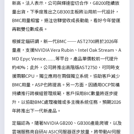
新高。法人表示，公司與輝達密切合作，GB200陸續放
量出貨，下季度推出之GB300主板將沿用前一代設計，
BMC用量相當，挹注信驊營收成長動能，看好今年營運
再戰雙位數成長。
根據定錨研調，新一代BMC ── AST2700將於2026年
量產，支援NVIDIA Vera Rubin、Intel Oak Stream、A
MD Epyc Venice……等平台，產品單價較前一代提升
約40%；此外，公司將推出高階版AST2750，可同時支
援兩顆CPU，獨立應用在兩個獨立系統，協助客戶減少
BMC用量，ASP也將提高。另一方面，因通用OCP架構
持續推行跨模組管理規範，客戶採用BIC數量將逐步提
升，以協助BMC處理複雜或多主機系統任務，預期2026
年將推出下一代新產品。
定錨認為，隨著NVIDIA GB200、GB300產能爬坡，以及
雲端服務商自研AI ASIC伺服器逐步放量，將帶動AI伺服