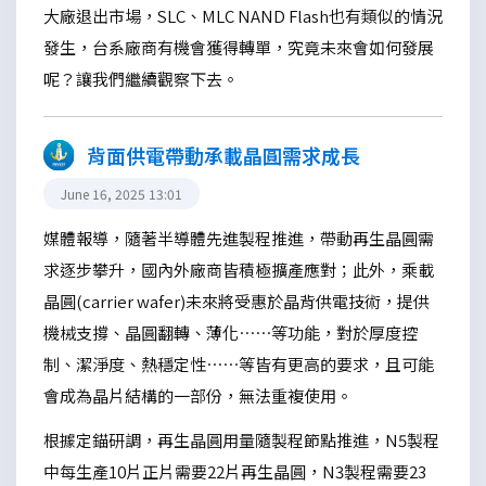
大廠退出市場，SLC、MLC NAND Flash也有類似的情況
發生，台系廠商有機會獲得轉單，究竟未來會如何發展
呢？讓我們繼續觀察下去。
背面供電帶動承載晶圓需求成長
June 16, 2025 13:01
媒體報導，隨著半導體先進製程推進，帶動再生晶圓需
求逐步攀升，國內外廠商皆積極擴產應對；此外，乘載
晶圓(carrier wafer)未來將受惠於晶背供電技術，提供
機械支撐、晶圓翻轉、薄化……等功能，對於厚度控
制、潔淨度、熱穩定性……等皆有更高的要求，且可能
會成為晶片結構的一部份，無法重複使用。
根據定錨研調，再生晶圓用量隨製程節點推進，N5製程
中每生產10片正片需要22片再生晶圓，N3製程需要23