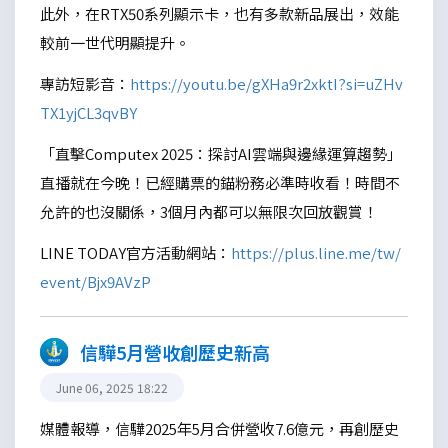
此外，在RTX50系列顯示卡，也有多款新品展出，效能
較前一世代明顯提升。
專訪短影音：
https://youtu.be/gXHa9r2xktI?si=uZHv
TX1yjCL3qvBY
「直擊Computex 2025：探討AI雲端與邊緣運算趨勢」
直播就在今晚！已經購票的錨粉務必準時收看！時間不
允許的也沒關係，3個月內都可以無限次回放觀賞！
LINE TODAY官方活動網站：
https://plus.line.me/tw/
event/Bjx9AVzP
信驊5月營收創歷史新高
June 06, 2025 18:22
媒體報導，信驊2025年5月合併營收7.6億元，再創歷史