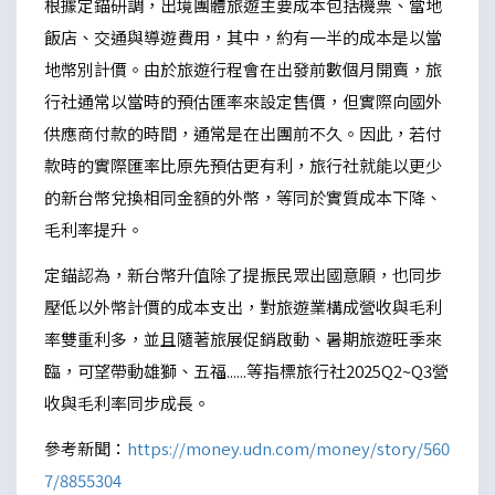
根據定錨研調，出境團體旅遊主要成本包括機票、當地
飯店、交通與導遊費用，其中，約有一半的成本是以當
地幣別計價。由於旅遊行程會在出發前數個月開賣，旅
行社通常以當時的預估匯率來設定售價，但實際向國外
供應商付款的時間，通常是在出團前不久。因此，若付
款時的實際匯率比原先預估更有利，旅行社就能以更少
的新台幣兌換相同金額的外幣，等同於實質成本下降、
毛利率提升。
定錨認為，新台幣升值除了提振民眾出國意願，也同步
壓低以外幣計價的成本支出，對旅遊業構成營收與毛利
率雙重利多，並且隨著旅展促銷啟動、暑期旅遊旺季來
臨，可望帶動雄獅、五福......等指標旅行社2025Q2~Q3營
收與毛利率同步成長。
參考新聞：
https://money.udn.com/money/story/560
7/8855304