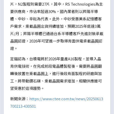
片，N2製程則需要27片，其中，RS Technologies為主
要供應商，市佔率超過30%，國內業者則以昇陽半導
體、中砂、辛耘為代表。此外，中砂受惠美系記憶體客
戶需求，乘載晶圓出貨持續增加，預期2025年底達3萬
片/月；昇陽半導體已通過台系半導體客戶先進封裝承載
晶圓認證，2026年可望進一步取得背面供電承載晶圓認
證。
定錨認為，台積電將於2026年量產A16製程，並導入晶
背供電技術，在完成前段電晶體製程後，需要將晶圓翻
轉後放置在乘載晶圓上，進行後段背面製程的研磨與加
工，將帶動鑽石碟、乘載晶圓需求增加，相關供應鏈可
望受惠於這項趨勢。
新聞來源：
https://www.ctee.com.tw/news/20250613
700213-430501