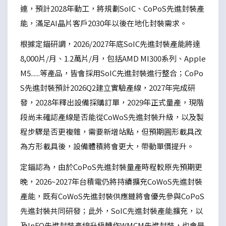
連，預計2028年動工，將規劃SoIC、CoPoS先進封裝產
能，滿足AI晶片客戶2030年以後在地化封裝需求。
根據定錨研調，2026/2027年底SoIC先進封裝產能將達
8,000片/月、1.2萬片/月，包括AMD MI300系列、Apple
M5......等產品，皆會採用SoIC先進封裝進行整合；CoPo
S先進封裝預計2026Q2建立實驗產線，2027年完成研
發，2028年釋出設備採購訂單，2029年正式量產，現階
段尚未確認產線是否能從CoWoS先進封裝升級，以及製
程步驟是否更複雜，需要新增站點，但預期圓形載具改
為方形載具後，設備體積將會更大，帶動單價提升。
定錨認為，由於CoPoS先進封裝量產時程較原先預期更
晚，2026~2027年台積電仍將持續擴充CoWoS先進封裝
產能，既有CoWoS先進封裝供應鏈將會優先參與CoPoS
先進封裝共同研發；此外，SoIC先進封裝產能擴充，以
及InFO先進封裝產線升級轉作WMCM先進封裝，也會是