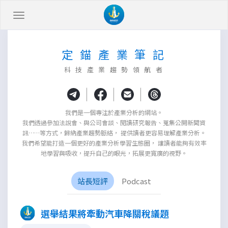
定 錨 產 業 筆 記
科 技 產 業 趨 勢 領 航 者
|
|
|
我們是一個專注於產業分析的網站。
我們透過參加法說會、與公司會談、閱讀研究報告、蒐集公開新聞資
訊……等方式，歸納產業趨勢脈絡， 提供讀者更容易理解產業分析。
我們希望能打造一個更好的產業分析學習生態圈， 讓讀者能夠有效率
地學習與吸收，提升自己的眼光，拓展更寬廣的視野。
站長短評
Podcast
選舉結果將牽動汽車降關稅議題
×