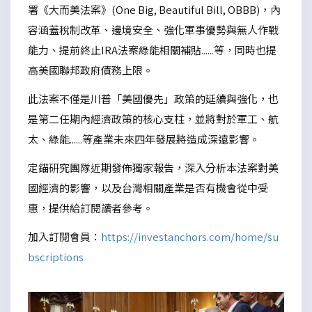
署《大而美法案》(One Big, Beautiful Bill, OBBB)，內
容涵蓋稅制改革、邊境安全、強化軍事優勢與無人作戰
能力、提前終止IRA法案綠能相關補貼......等，同時也提
高美國聯邦政府債務上限。
此法案不僅是川普「美國優先」政策的延續與強化，也
是第二任期內經濟政策的核心支柱，並將對於軍工、航
太、綠能......等產業未來四年發展將造成深遠影響。
定錨研究團隊近期發佈獨家報告，深入分析本法案對美
國經濟的影響，以及台灣相關產業是否有機會從中受
惠，提供給訂閱讀者參考。
加入訂閱會員：
https://investanchors.com/home/su
bscriptions