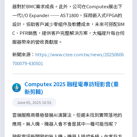
器對於BMC需求成長。此外，公司在Computex展出下
一代I/O Expander ── AST1800，採用嵌入式FPGA的
設計，協助客戶減少零組件及軟體成本，未來可搭配BM
C、PFR銷售，提供客戶完整解決方案，大幅提升每台伺
服器帶來的營收貢獻度。
新聞來源：
https://www.ctee.com.tw/news/20250606
700079-430501
Computex 2025 融程電專訪短影音(重
新剪輯)
June 05, 2025 16:55
雲端服務商積極發展AI演算法，但遲未找到實際落地的
應用，無人機、機器人會不會是其中一種可能性呢？
融程電訊新開發的無人機、機器人操控系統，在客戶方