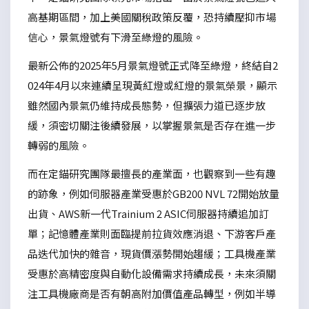
高基期區間，加上美國關稅政策反覆，恐持續壓抑市場
信心，景氣燈號有下滑至綠燈的風險。
最新公佈的2025年5月景氣燈號正式降至綠燈，終結自2
024年4月以來連續呈現黃紅燈或紅燈的景氣榮景，顯示
雖然國內景氣仍維持成長態勢，但擴張力道已逐步放
緩，須密切關注後續發展，以掌握景氣是否存在進一步
轉弱的風險。
而在定錨研究團隊最擅長的產業面，也觀察到一些有趣
的跡象，例如伺服器產業受惠於GB200 NVL 72開始放量
出貨、AWS新一代Trainium 2 ASIC伺服器持續追加訂
單；記憶體產業則面臨提前拉貨效應消退、下游客戶產
品迭代加快的雜音，現貨價漲勢開始趨緩；工具機產業
受惠於高精密度與自動化設備需求持續成長，未來須關
注工具機廠商是否有朝高附加價值產品轉型，例如半導