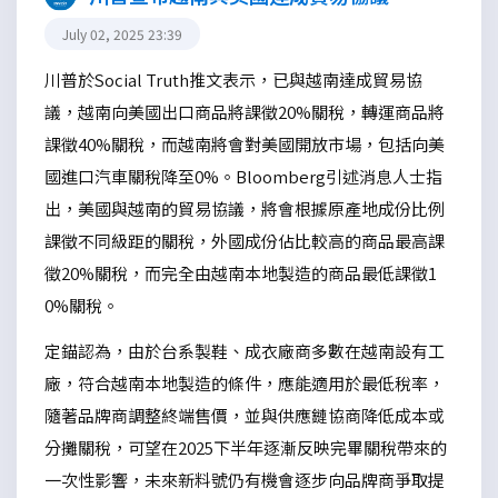
July 02, 2025 23:39
川普於Social Truth推文表示，已與越南達成貿易協
議，越南向美國出口商品將課徵20%關稅，轉運商品將
課徵40%關稅，而越南將會對美國開放市場，包括向美
國進口汽車關稅降至0%。Bloomberg引述消息人士指
出，美國與越南的貿易協議，將會根據原產地成份比例
課徵不同級距的關稅，外國成份佔比較高的商品最高課
徵20%關稅，而完全由越南本地製造的商品最低課徵1
0%關稅。
定錨認為，由於台系製鞋、成衣廠商多數在越南設有工
廠，符合越南本地製造的條件，應能適用於最低稅率，
隨著品牌商調整終端售價，並與供應鏈協商降低成本或
分攤關稅，可望在2025下半年逐漸反映完畢關稅帶來的
一次性影響，未來新料號仍有機會逐步向品牌商爭取提