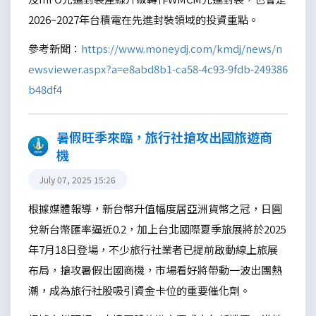
2026~2027年台積電在先進封裝領域的投資重點。
參考新聞：
https://www.moneydj.com/kmdj/news/n
ewsviewer.aspx?a=e8abd8b1-ca58-4c93-9fdb-249386
b48df4
暑假旺季來臨，旅行社搶攻出國旅遊商
機
July 07, 2025 15:26
根據媒體報導，新台幣升值幅度居亞洲貨幣之冠，日圓
兌新台幣匯率逼近0.2，加上台北國際夏季旅展將於2025
年7月18日登場，不少旅行社業者已提前啟動線上旅展
布局，搶攻暑假出國商機，市場看好將帶動一波出團熱
潮，成為旅行社股吸引資金卡位的重要催化劑。