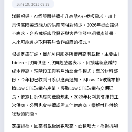
June 19, 2025 09:39
媒體報導，AI伺服器持續推升高階ABF載板需求，加上
具備高階製造能力的供應商相對稀少，2026年恐面臨供
不應求，台系載板廠欣興正與客戶洽談中期擴產計畫，
未來可能會採取與客戶合作設廠的模式。
根據定錨研調，目前AI伺服器所使用高階載板，主要由I
biden、欣興供應，欣興經營層表示，因擴建新廠房的
成本極高，現階段正與客戶洽談合作模式；至於材料部
份，今年初已收到日系供應商通知，因Low Dk玻纖布排
擠Low CTE玻纖布產能，導致Low CTE玻纖布交期延
長，依據日系供應商產能規劃，2026年材料將會維持正
常供應，公司也會持續認證其他供應商，緩解材料供給
吃緊的問題。
定錨認為，因高階載板層數較高、面積較大，為對抗翹