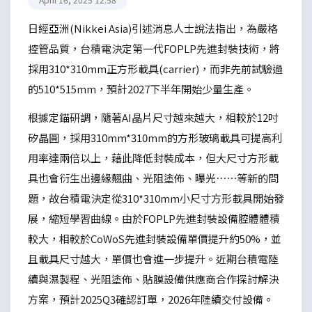
日經亞洲(Nikkei Asia)引述消息人士說法指出，為嚴格
控管品質，台積電決定第一代FOPLP先進封裝技術，將
採用310*310mm正方形載具(carrier)，而非先前試驗過
的510*515mm，預計2027下半年開始少量生產。
根據定錨研調，隨著AI晶片尺寸越來越大，相較於12吋
矽晶圓，採用310mm*310mm的方形玻璃載具可提高利
用率達兩倍以上，藉此降低封裝成本，但大尺寸方形載
具也會衍生出邊緣翹曲、光阻塗佈、曝光……等新的問
題，故台積電決定從310*310mm小尺寸方形載具開始發
展，縮短學習曲線。由於FOPLP先進封裝設備腔體體積
較大，相較於CoWoS先進封裝設備單價提升約50%，並
且載具尺寸越大，單價也會進一步提升。近期台積電陸
續與濕製程、光阻塗佈、貼膜設備供應商合作探討解決
方案，預計2025Q3確認訂單，2026年陸續交付設備。