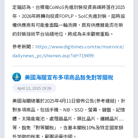
定錨認為，台積電CoWoS先進封裝投資高峰將落在2025
年，2026年將轉向投資FOPLP、SoIC先進封裝，屆時設
備供應商有可能會面臨一輪洗牌，既有供應鏈能否在新
的封裝技術平台站穩地位，將成為未來觀察重點。
參考新聞：
https://www.digitimes.com.tw/mservice/
dailynews_pc/shwnws.asp?id=719499
美國海關宣布多項商品豁免對等關稅
April 12, 2025 19:26
美國海關總署於2025年4月11日發佈公告(參考連結)，針
對多項商品，包括手機、NB、SSD、螢幕、鍵盤、記憶
體、太陽能電池、處理器晶片、類比晶片、邏輯晶片......
等，豁免「對等關稅」，含基本關稅10%及特定國家額
外加徵的稅率，範圍涵蓋中國。