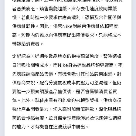
者審美疲乏、銷售動能趨緩，庫存去化速度較同業緩
慢，若此時進一步要求供應商讓利，恐損及合作關係與
供應鏈韌性。因此，儘管Nike對越南供應鏈依賴程度
高，短期內仍難以向供應商提出降價要求，只能將成本
轉嫁給消費者。
定錨認為，近期多數品牌商仍抱持觀望態度，暫時選擇
自行吸收關稅成本，而Nike身為運動品牌領導廠商，率
先表態調漲產品售價，有機會吸引其他品牌商跟進。對
供應商來說，配合分攤關稅成本的壓力可望減輕，但仍
要進一步觀察調漲產品售價後，是否會衝擊消費者買
氣。此外，製鞋產業有可能會迎來轉型契機，供應商須
強化產品開發能力，切入高附加價值鞋款，深化與品牌
商的合作黏著度，並具備全球產能佈局及快速彈性調整
的能力，才有機會在這波競爭中勝出。