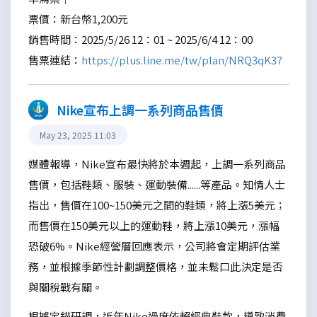
票價：新台幣1,200元
銷售時間：2025/5/26 12：01 ~ 2025/6/4 12：00
售票連結：
https://plus.line.me/tw/plan/NRQ3qK37
Nike宣布上調一系列商品售價
May 23, 2025 11:03
媒體報導，Nike宣布最快將於本週起，上調一系列商品
售價，包括鞋類、服裝、運動裝備......等產品。知情人士
指出，售價在100~150美元之間的鞋類，將上漲5美元；
而售價在150美元以上的運動鞋，將上漲10美元，漲幅
恐破6%。Nike經營層回應表示，公司將會定期評估業
務，並根據季節性計劃調整價格，並未鬆口此決定是否
與關稅戰有關。
根據定錨研調，近年Nike過度依賴經典鞋款，導致消費