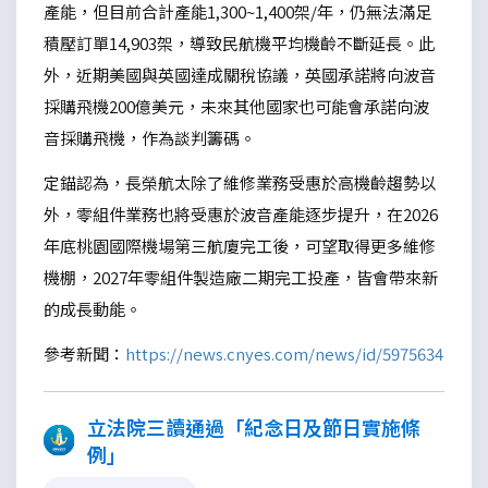
產能，但目前合計產能1,300~1,400架/年，仍無法滿足
積壓訂單14,903架，導致民航機平均機齡不斷延長。此
外，近期美國與英國達成關稅協議，英國承諾將向波音
採購飛機200億美元，未來其他國家也可能會承諾向波
音採購飛機，作為談判籌碼。
定錨認為，長榮航太除了維修業務受惠於高機齡趨勢以
外，零組件業務也將受惠於波音產能逐步提升，在2026
年底桃園國際機場第三航廈完工後，可望取得更多維修
機棚，2027年零組件製造廠二期完工投產，皆會帶來新
的成長動能。
參考新聞：
https://news.cnyes.com/news/id/5975634
立法院三讀通過「紀念日及節日實施條
例」