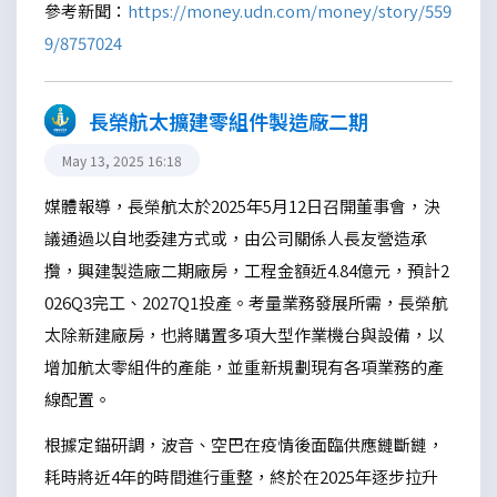
參考新聞：
https://money.udn.com/money/story/559
9/8757024
長榮航太擴建零組件製造廠二期
May 13, 2025 16:18
媒體報導，長榮航太於2025年5月12日召開董事會，決
議通過以自地委建方式或，由公司關係人長友營造承
攬，興建製造廠二期廠房，工程金額近4.84億元，預計2
026Q3完工、2027Q1投產。考量業務發展所需，長榮航
太除新建廠房，也將購置多項大型作業機台與設備，以
增加航太零組件的產能，並重新規劃現有各項業務的產
線配置。
根據定錨研調，波音、空巴在疫情後面臨供應鏈斷鏈，
耗時將近4年的時間進行重整，終於在2025年逐步拉升