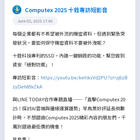
Computex 2025 十銓專訪短影音
June 03, 2025 17:40
每個企業都有不希望被外流的機密資料，但遇到緊急突
發狀況，要如何保守機密資料不要被外洩呢？
十銓科技專利的SSD，內建一鍵銷毀的功能，幫您做到
資安「絕對防禦」！
專訪短影音：
https://youtu.be/ketiksVd2PU?si=zj6zB
zyDeh89xZkA
與LINE TODAY合作專題直播 ──「直擊Computex 20
25！探討AI雲端與邊緣運算趨勢」早鳥票好評延長倒數
計時，不想錯過Computex 2025精彩內容的朋友們，千
萬別錯過最低價的機會！
早鳥票｜