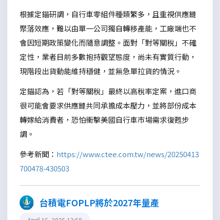
根據定錨研調，自行車零組件種類繁多，且重視供應鏈
聚落效應，難以由單一公司獨自轉移產能，工廠端也不
會因短期政策變化而隨意調整。面對「對等關稅」不確
定性，業者目前多數抱持觀望態度，尚未有實質行動，
現階段出貨動能維持穩健，並無急單拉貨的情況。
定錨認為，若「對等關稅」最終以高稅率定案，進口商
很可能會要求供應鏈共同承擔成本壓力，並將部份成本
轉嫁給消費者，恐怕衝擊美國自行車市場需求復甦步
調。
參考新聞：
https://www.ctee.com.tw/news/20250413
700478-430503
台積電FOPLP將於2027年量產
April 16, 2025 12:58