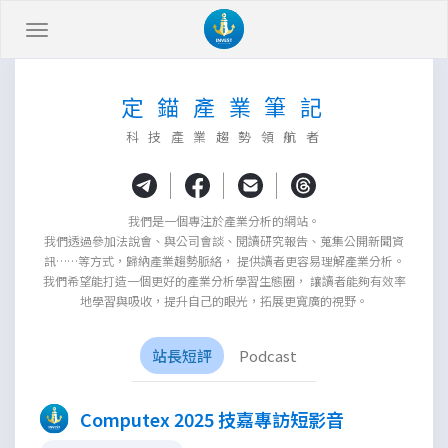
定 錨 產 業 筆 記
科 技 產 業 趨 勢 領 航 者
|
|
|
我們是一個專注於產業分析的網站。
我們透過參加法說會、與公司會談、閱讀研究報告、蒐集公開新聞資
訊……等方式，歸納產業趨勢脈絡， 提供讀者更容易理解產業分析。
我們希望能打造一個更好的產業分析學習生態圈， 讓讀者能夠有效率
地學習與吸收，提升自己的眼光，拓展更寬廣的視野。
站長短評
Podcast
Computex 2025 技嘉專訪短影音
×