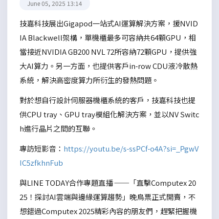
June 05, 2025 13:14
技嘉科技展出Gigapod一站式AI運算解決方案，援NVID
IA Blackwell架構，單機櫃最多可容納共64顆GPU，相
當接近NVIDIA GB200 NVL 72所容納72顆GPU，提供強
大AI算力。另一方面，也提供客戶in-row CDU液冷散熱
系統，解決高密度算力所衍生的發熱問題。
對於想自行設計伺服器機櫃系統的客戶，技嘉科技也提
供CPU tray、GPU tray模組化解決方案，並以NV Switc
h進行晶片之間的互聯。
專訪短影音：
https://youtu.be/s-ssPCf-o4A?si=_PgwV
IC5zfkhnFub
與LINE TODAY合作專題直播 ──「直擊Computex 20
25！探討AI雲端與邊緣運算趨勢」晚鳥票正式開賣，不
想錯過Computex 2025精彩內容的朋友們，趕緊把握機