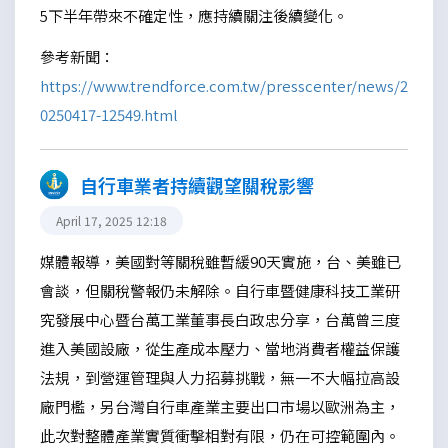
5下半年帶來不確定性，應持續關注後續變化。
參考新聞：
https://www.trendforce.com.tw/presscenter/news/2
0250417-12549.html
自行車業者持續觀望關稅影響
April 17, 2025 12:18
媒體報導，美國對等關稅雖暫緩90天實施，台、美雖已
會談，但關稅警報仍未解除。自行車暨健康科技工業研
究發展中心暨台萬工業董事長白政忠分享，台萬曾三度
進入美國設廠，從生產成本壓力、當地消費者權益保護
法規，到營運管理與人力招募挑戰，無一不大幅拉高設
廠門檻，另台灣自行車產業主要出口市場以歐洲為主，
此次對整體產業實質衝擊相對有限，仍在可控範圍內。