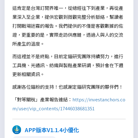
這肯定是台灣訂閱界唯一，從總經往下到產業，再從產
業深入至企業，提供宏觀到微觀完整分析脈絡，幫讀者
打開戰場迷霧的報告。我們提供的不僅是客觀數據的佐
證，更重要的是，實際走訪供應鏈，透過人與人的交流
所產生的溫度。
而這裡並不是終點，目前定錨研究團隊持續努力，進行
工具機、光通訊、紡織與製鞋產業研調，預計會在下週
更新相關資訊。
感謝各位錨粉的支持！也感謝定錨研究團隊的夥伴們！
「對等關稅」產業報告連結：
https://investanchors.co
m/user/vip_contents/17446038681351
APP版本V1.1.4小優化