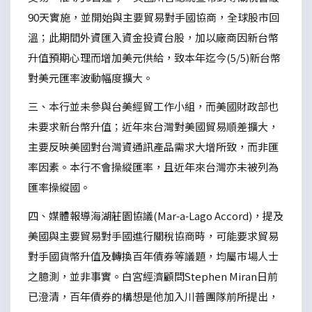
90天實施，並開始與主要貿易對手國協商，全球股市回
溫；此期間外資匯入資金投資台股，加以廠商因新台幣
升值預期心理而增加美元供給，致本年迄今(5/5)新台幣
對美元匯率波動幅度擴大。
三、本行並未參與台美經貿工作小組，而美國財政部也
未要求新台幣升值；近年來台灣對美國貿易順差擴大，
主要反映美國對台灣資通訊產品需求大增所致，而非匯
率因素。本行不會操縱匯率，且近年來台灣亦未被列為
匯率操縱國。
四、媒體報導海湖莊園協議(Mar-a-Lago Accord)，提及
美國與主要貿易對手國進行關稅協商時，可能要求貿易
對手國貨幣升值及轉換百年債券等議題，均屬市場人士
之臆測，並非事實。白宮經濟顧問Stephen Miran日前
已澄清，百年債券的構想是他加入川普團隊前所提出，