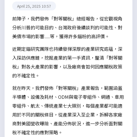
April 25, 2025 10:57
前陣子，我們發佈「對等關稅」總經報告，從宏觀視角
分析川普的可能目的、台灣政府後續談判的可能性、對
美債市場的影響......等，獲得許多錨粉的高評價。
近期定錨研究團隊也持續發揮深厚的產業研究底蘊，深
入探訪供應鏈，挖掘產業的第一手資訊，釐清「對等關
稅」對各大產業的影響，以及廠商會如何因應關稅政策
的不確定性。
就在昨天，我們發佈「對等關稅」產業報告，範圍涵蓋
半導體、設備及耗材、ODM與電子零組件、網通、車用
零組件、航太、傳統產業七大類別，每個產業都可能適
用於不同的關稅條目，從產業深入至企業，拆解各家廠
商對美國營收曝險、產能分佈狀況，進一步分析面對關
稅不確定性的應對策略。