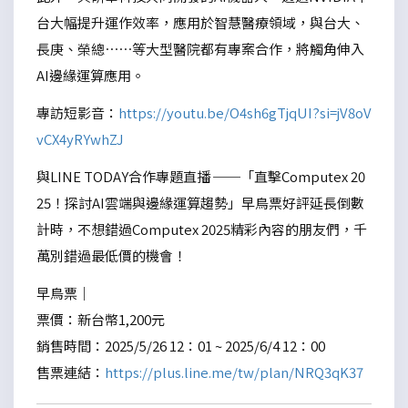
台大幅提升運作效率，應用於智慧醫療領域，與台大、
長庚、榮總……等大型醫院都有專案合作，將觸角伸入
AI邊緣運算應用。
專訪短影音：
https://youtu.be/O4sh6gTjqUI?si=jV8oV
vCX4yRYwhZJ
與LINE TODAY合作專題直播 ──「直擊Computex 20
25！探討AI雲端與邊緣運算趨勢」早鳥票好評延長倒數
計時，不想錯過Computex 2025精彩內容的朋友們，千
萬別錯過最低價的機會！
早鳥票｜
票價：新台幣1,200元
銷售時間：2025/5/26 12：01 ~ 2025/6/4 12：00
售票連結：
https://plus.line.me/tw/plan/NRQ3qK37