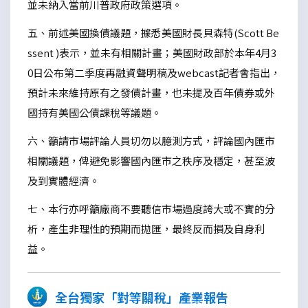
並未納入當前川普政府政策選項。
五、前述美國換債議題，據悉美國財長貝森特(Scott Be
ssent )表示，並未有相關計畫；美國財政部於本年4月3
0日公布第二季度再融資聲明稿及webcast記者會指出，
預計未來維持原有之發債計畫，也未提及百年債券或外
國持有美國公債課稅等議題。
六、籲請市場評論人員切勿以臆測方式，評論國內匯市
相關議題，俾避免影響國內匯市之秩序及穩定，甚至波
及到實體經濟。
七、本行亦呼籲廠商不要聽信市場過度誇大或不實的分
析，產生非理性的預期而拋匯，最終反而損及自身利
益。
全台獨家「對等關稅」產業報告