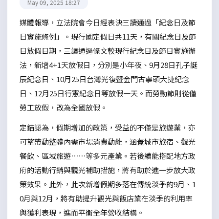
May 09, 2025 18:27
媒體報導，立法院會今日經表決三讀通過「紀念日及節
日實施條例」。現行國定假日共11天，有關紀念日及節
日放假日期，三讀通過條文較現行紀念日及節日實施辦
法，新增4+1天放假日，分別是小年夜、9月28日孔子誕
辰紀念日、10月25日台灣光復暨金門古寧頭大捷紀念
日、12月25日行憲紀念日等放假一天。而勞動節則從僅
勞工放假，改為全國放假。
定錨認為，假期增加的政策，受益的不僅是旅遊業，亦
可望帶動整體內需市場消費動能，涵蓋城市旅宿、觀光
餐飲、區域旅遊……等多元產業。若後續能搭配地方政
府的活動行銷與觀光補助措施，將有助於進一步放大政
策效果。此外，此次新增假期多落在傳統淡季的9月、1
0月與12月，將有助提升觀光與飯店業在淡季的利用率
與獲利表現，進而平衡全年營收結構。