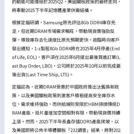
的動能可能僅限於2025Q2，美國關稅政策的最終走向，
將牽動2025下半年記憶體產業供需結構。
根據定錨研調，Samsung原先評估8Gb DDR4庫存充
足，但近期DRAM市場需求暢旺，帶動現貨價強勁反
彈，導致庫存去化速度比原先預期更快，故臨時向客戶
發出通知，1-z製程8Gb DDR4將在2025年4月停產(End
of Life, EOL)，客戶須在2025年6月提出最後買進訂單(L
ast Buy Order, LBO)，公司將於2025年10月以前完成最
後出貨(Last Time Ship, LTS)。
定錨認為，近期DRAM受惠於中國政府推出汰舊換新政
策，以及美國關稅政策刺激客戶積極提高安全庫存水
位，需求維持強勁，而供給端則受限於HBM排擠傳統D
RAM產能，投片量增加空間相對有限，帶動現貨價持續
上漲。然而，2025下半年長鑫存儲DDR5產能爬坡，以
及美國即將公佈半導體關稅「232調查」結果，將對202