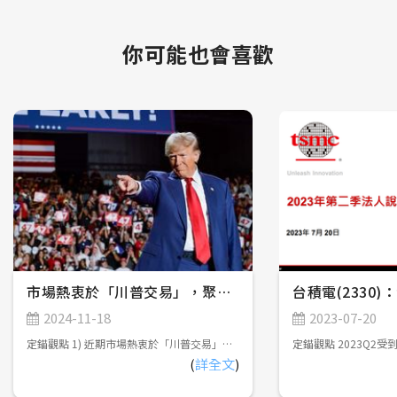
你可能也會喜歡
市場熱衷於「川普交易」，聚焦川普新政潛在影響
台積電(2330
2024-11-18
2023-07-20
定錨觀點 1) 近期市場熱衷於「川普交易」，尤其擔憂提高關稅將引發輸入型通膨，影響FED寬鬆貨幣政策的延續性，但實際上，川普高喊提高關稅的主要目的在於強迫各國政府與美國進行雙邊貿易談判，以及促使全球供應鏈重組，對於通膨的中長期影響可能會遠低於市場預期。 2) 川普將提供便宜能源、優惠稅率......等條件，並建立關稅壁壘，吸引海外企業前往美國投資，增加本土就業機會，創造薪資、通膨穩定上升的環境；而FED將延續寬鬆貨幣政策，維持穩定的利率及就業環境，美股短多、中持平、長多，美債短空、中持平、長偏多，美元短多、中震盪、長偏空。 3) 川普對台灣晶片課稅僅為選舉語言，對台灣半導體產業幾乎無影響，但有可能導致電子資通訊產業加速調整全球供應鏈佈局。此外，台灣航太軍工產業，可期待美國釋出無人機訂單，以及雙方加強技術合作的機會。 市場熱衷於「川普交易」(Trump Trade) 2024年美國總統大選由共和黨候選人川普(Donald Trump)以312張選舉人票勝出，預計2025年1月20日宣誓就職，重返白宮。此外，共和黨在參議院及眾議院皆成功拿下多數席次，接近「完全執政」，故近期市場熱衷於「川普交易」，亦即臆測川普在選前提出的政策主張對於美國經濟的影響，包括以下幾點： 1) 提高關稅：對中國課徵超過60%關稅，並減少向中國進口必需品。對其他國家則課徵10~20%關稅。 美國商品貿易年進口額超過3兆美元，佔美國GDP超過10%，如果對所有國家課徵10~20%關稅，並且針對中國課徵超過60%關稅，恐導致進口商品價格上漲，衝擊消費者購買力。 2) 減稅：企業所得稅率從21%調降至20%，對於在美國製造產品的公司，進一步調降稅率至15%。此外，將取消小費、社會安全福利金、加班工資的所得稅。 減稅政策可減輕企業及個人納稅負擔，提高企業獲利及民眾可支配所得，並在一定程度上抵銷前述進口商品價格上漲對於消費者購買力的衝擊；然而，減稅政策將增加政府財政壓力，有可能必須擴大舉債支應，導致美債殖利率上升、價格下跌。定錨認為，未來川普政府將透過「政府效率部」裁撤不必要的政府組織，削減政府支出，確保美國財政收支平衡。 3) 移民監管政策：加強邊境管制，驅逐非法移民。 限制移民將會減少勞動力供給，有可能導致薪資成長、通膨升溫，影響聯準會(FED)寬鬆貨幣政策的延續性，且近期FOMC會議已開始暗示降息步調有可能會開始放緩(詳見2024年11月9日發佈「FED再度降息1碼，市場關注降息步調能否延續」)，不利於債券市場行情。以產業別來看，雇用大量低階勞工的服務業將首當其衝，而高科技產業所受影響相對輕微。 4) 偏好傳統能源：將減少國內環保法規，鼓勵原油開採，並退出巴黎氣候協定。 鼓勵頁岩油開採將使全球原油供給增加，有助於穩定國際原油價格，而美國身為全球最大原油消費國，在國際原油價格維持穩定的情況下，可緩和提高關稅及移民監管政策帶來的通膨上升壓力。 5) 鼓勵製造業回流，反對多邊協定：主張「美國優先」理念，鼓勵製造業回流，抵制傳統的多邊貿易協定，強調雙邊談判，以確保美國在每項協定中獲得實質利益。 川普有可能會推出相關政策，吸引海外企業前往美國投資，導致全球資金流入美國，帶動美元匯率短期走勢轉強。 綜合以上，近期金融市場「川普交易」的主軸，主要關注提高關稅、加強移民監管政策，並提供優惠稅率吸引海外企業前往美國投資，增加本土就業機會，恐引發通膨復燃，帶動美股、美元匯率短期走勢轉強，美債短期走勢疲弱。 「川普交易」的反思 在川普正式就職後，目前市場熱衷的「川普交易」能否延續，仍須觀察選前支票的實際執行程度。 定錨認為，川普高喊提高關稅的主要目的在於以下兩點： 1) 強迫各國政府與美國進行雙邊貿易談判：以關稅作為籌碼，脅迫對美國享有巨大貿易順差的國家，能夠主動向美國投誠，包括擴大向美國購買商品，或是前往美國投資，緩解美國貿易逆差持續擴大的問題。以台灣為例，川普有可能會要求台灣擴大購買農產品、軍火、能源，或是要求台積電擴大美國建廠規模，藉此平衡貿易逆差。 2) 促使全球供應鏈重組：對中國課徵高額關稅，迫使製造業持續流出中國，遷移至其他低成本國家，例如東南亞地區。 也就是說，川普並不希望真的課到關稅，導致國內面臨輸入型通膨，否則將會影響到FED寬鬆貨幣政策的延續性，也不利於創造弱勢美元環境，強化「美國製造」的出口競爭力。實際上，川普的真正目的是提供便宜能源、優惠稅率......等條件，並建立關稅壁壘，吸引海外企業前往美國投資，增加本土就業機會，創造薪資、通膨穩定上升的環境，故提高關稅對於美國通膨升溫的實質影響，有可能會遠低於市場預期，且不能忽略能源價格穩定對於改善通膨的正面效益，讓聯準會得以延續寬鬆貨幣政策，美股、美債、美元中長期走勢仍會回歸基本面。 1) 美股：短多、中持平、長多。 2024年底以前，市場持續熱衷於「川普交易」，帶動美股持續上漲；在川普上任後，有可能陸續推出關稅、移民監管政策，須持續觀察2025下半年美國是否會面臨通膨升溫、經濟成長放緩的風險；長期則受惠於企業擴大導入AI促進生產效率提升，以及「美國製造」增加本土就業機會。 2) 美債：短空、中持平、長偏多 2024年底以前，市場持續熱衷於「川普交易」，帶動美債殖利率維持高檔、價格承壓；在川普上任後，美債行情可望回歸聯準會貨幣政策，2025年底以前維持緩步降息基調不變，可望帶動短債殖利率下降、價格上漲，但長債殖利率下降空間有限、價格潛在上漲空間不大，以領取配息為主；2026年以後則觀察聯準會能否成功將通膨控制在2%以內，並維持穩定的利率及就業環境，帶動中性利率進一步下降。 3) 美元：短多、中震盪、長偏空 2024年底以前，市場持續熱衷於「川普交易」，帶動美元匯率持續走強；在川普上任後，各項政策陸續推出，對於美元走勢造成多方面的影響，恐導致美元匯率區間震盪；2026年以後則有可能因減稅政策導致財政赤字擴大，以及川普希望創造弱勢美元環境，強化「美國製造」的出口競爭力，促使美元匯率轉弱。參考以往共和黨執政期間，皆採取弱勢美元政策(詳見【圖一】) 【圖一】2000年以來美國共和黨執政期間對應美元指數走勢 對台灣產業潛在影響 儘管川普在選舉期間，高喊要對台灣製造的晶片課徵關稅，但觀察台灣近年對美國出口產品前三大項目，分別是資通訊產品、基本金屬及其製品、電機/機械產品，半導體甚至連前十大都排不進去，主因美國是終端產品消費國，並非是半成品製造加工國，而晶片通常是以半成品型態直接出貨至ODM廠進行打板上料，不會以成品型態銷售至消費者手上。 定錨認為，川普的選舉語言主要是希望改善美國對台灣的貿易逆差，但川普新政仍會對台灣各大產業造成不同程度的影響，相關評估如下： 1) 半導體產業：先進製程需求維持強勁，成熟製程可望受惠於川普擴大半導體禁令。 根據前次台積電法說會，美國廠量產初期毛利率將低於公司平均值，如果川普要求台積電擴大美國建廠規模，確實有可能會稀釋台積電毛利率表現。然而，美國建廠曠日廢時，以台積電於2020年5月首次宣布將在美國建廠，首座工廠將於2025年初正式量產，建廠期間約4.5年，已超越川普本次任期，新政府上台後台積電未必會延續擴大美國建廠規模的策略，故不會有立即性的影響。未來數年內，台積電仍將受惠於AI快速發展，對於先進製程、先進封裝的需求迫切，帶動營收持續成長。 台系成熟製程半導體廠商近期受到中國半導體產業崛起，並積極推動國產化，導致產能利用率普遍低迷；如果川普擴大半導體禁令，並要求美國企業半導體採購策略「去中國化」，則台系成熟製程半導體廠商可望受惠於轉單效應。 台系IC設計公司，可以依照客戶需求，靈活調整在台灣或中國半導體廠商投片策略，相對不受影響。 2) 電子資通訊產業：將加速調整全球供應鏈佈局，規避關稅。 台系ODM廠在全球NB市佔率70%以上，在全球伺服器市佔率90%以上，過去主要在中國生產，但在2018年川普啟動中美貿易戰後，高階產品逐步回流台灣生產，而低階產品則遷移至東南亞、墨西哥、印度......等低成本國家生產。如果川普進一步提高對中國課徵高額關稅，有可能導致台系ODM廠加速調整全球供應鏈佈局。 值得留意的是，為防止業者利用墨西哥洗產地，藉以規避美國關稅，川普提出美墨加貿易協定重新談判，在墨西哥設廠的ODM廠，包括廣達、緯創、和碩、仁寶、英業達、緯穎......等，將面臨潛在不確定性。 3) 面板產業：課稅難度高，影響有限。 面板與晶片相同，屬於上游零組件，通常會直接出貨給ODM廠進行組裝加工，受關稅影響不大。此外，美系設備廠已淡出LCD設備市場，故川普也很難仿效半導體產業，透過設備取得限制，阻礙中國面板產業發展。 4) 汽車產業：有利於Tesla供應鏈。 川普主張取消電動車相關補助，雖不利於電動車銷售，但市場仍期待川普任命馬斯克(Elon Musk)就任效率委員會共同主席後，馬斯克將獲得更大的政策影響力，可望促使各州政府加速Robotaxi無人駕駛服務審核流程，使得Tesla在無人駕駛服務搶得先機。 5) 航太軍工：台系供應鏈期待無人機訂單 預期川普將加強國防支出，以及與盟友的軍事合作關係，台灣航太軍工產業可望受惠於美國釋出無人機相關訂單，以及擴大技術合作的機會，強化在美國「第一島鏈」的戰略地位。此外，由於台灣軍規認證對於「去中國化」審查非常嚴謹，可避免紅色供應鏈的疑慮，故獲得台灣軍規認證的航太軍工產品，對於國際買家相當具有吸引力，藉由與美國的合作，可望打開國際市場。 6) 工具機：技術能力不足，難以受惠於「美國製造」。 台灣工具機產業長期依賴美國及中國市場，如果川普上任後積極推動「美國製造」，並對中國製工具機課徵高額關稅，勢必要向其他國家採購工具機。然而，美國人工成本高昂，製造業勢必要實現高度自動化，才能擁有成本競爭力，但台系工具機業者受限於技術能力不足，高階工具機仍由日本、德國業者寡佔，在日圓匯率弱勢的情況下，台系工具機業者較難爭取訂單。 7) 鋼鐵業：弊大於利，但特定廠商可望受惠。 川普於2018年對進口鋼鐵產品加徵25%關稅，對包括台灣在內的多個鋼鐵出口國造成影響，但也因此嘉惠美國鋼鐵業。台系鋼鐵業者大成鋼，在美國設有生產據點及銷售通路，為美國最大鋁捲板通路商、前四大不鏽鋼通路商，可望受惠。 目前台灣出口至美國的產品型態，主要是加工過後的金屬製品，例如水龍頭、手工具機、螺絲螺帽......等，如果川普對這些產品課徵關稅，相關業者恐受到波及。
(
詳全文
)