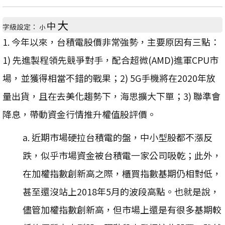
大
中
字級設定：
小
1. 今年以來，台積電股價非常強勢，主要原因有三點：
1) 先進製程領先競爭對手，配合超微(AMD)進軍CPU市
場，並獲得相當不錯的戰果；2) 5G手機將在2020年放
量出貨，且在去美化趨勢下，海思擴大下單；3) 聯準會
降息，帶動資金行情推升權值股評價。
a. 近期市場硬拉台積電的盤，中小型股都不漲反
跌，似乎市場資金被台積電一家公司吸乾；此外，
在加權指數創新高之際，櫃買指數基期仍相對低，
甚至還沒站上2018年5月的波段高點。也就是說，
儘管加權指數創新高，但市場上還是有很多基期較