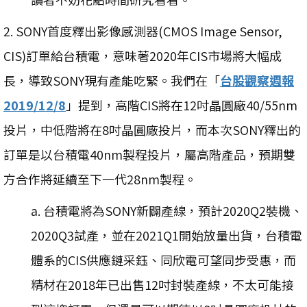
2. SONY首度釋出影像感測器(CMOS Image Sensor,
CIS)訂單給台積電，意味著2020年CIS市場將大幅成
長，導致SONY現有產能吃緊。我們在「
台股觀察週報
2019/12/8
」提到，高階CIS將在12吋晶圓廠40/55nm
投片，中低階將在8吋晶圓廠投片，而本次SONY釋出的
訂單是以台積電40nm製程投片，屬高階產品，預期雙
方合作將延續至下一代28nm製程。
a. 台積電將為SONY新闢產線，預計2020Q2裝機、
2020Q3試產，並在2021Q1開始放量出貨，台積電
體系的CIS供應鏈采鈺、同欣電可望同步受惠，而
精材在2018年已出售12吋封裝產線，不太可能接