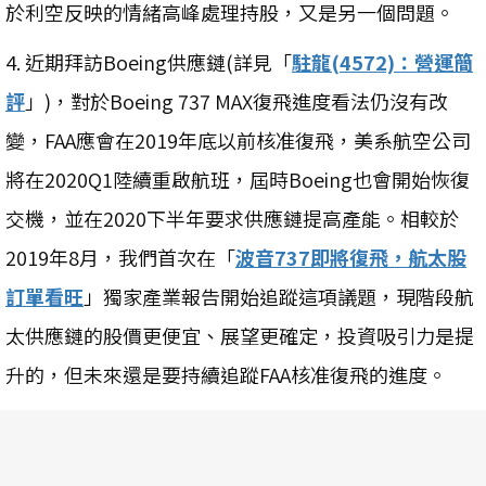
於利空反映的情緒高峰處理持股，又是另一個問題。
4. 近期拜訪Boeing供應鏈(詳見「
駐龍(4572)：營運簡
評
」)，對於Boeing 737 MAX復飛進度看法仍沒有改
變，FAA應會在2019年底以前核准復飛，美系航空公司
將在2020Q1陸續重啟航班，屆時Boeing也會開始恢復
交機，並在2020下半年要求供應鏈提高產能。相較於
2019年8月，我們首次在「
波音737即將復飛，航太股
訂單看旺
」獨家產業報告開始追蹤這項議題，現階段航
太供應鏈的股價更便宜、展望更確定，投資吸引力是提
升的，但未來還是要持續追蹤FAA核准復飛的進度。