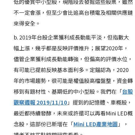
低的優質中小型股，現階段去發掘這些股票，雖然
不一定會漲，但至少會比追高台積電及相關供應鏈
來得安全。
b. 2019年台股企業獲利成長動能平淡，但指數大
幅上漲，幾乎都是反映評價推升；展望2020年，
儘管企業獲利成長動能轉強，但偏高的評價水位，
有可能已提前反映基本面利多。定錨認為，2020
年的市場趨勢，很可能是權值股高檔盤整，資金轉
移到有題材性、基期低的中小型股。我們在「
台股
觀察週報 2019/11/10
」提到的記憶體、車概股，
最近都持續發酵，未來或許還可以再看Mini LED概
念股，這部份已新增在「
Mini LED產業地圖
」，
讀者不妨花點時間研究看看。