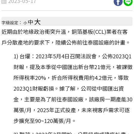
2023-05-17
大
中
字級設定：
小
近期由於地緣政治衝突升溫，銅箔基板(CCL)業者在客
戶分散產地的要求下，陸續公佈前往泰國設廠的計畫。
1) 台燿：2023年5月4日召開法說會，公佈2023Q1
財報，提及本季從中國匯出新台幣21億元，被課徵
所得稅率20%，折合所得稅費用約4.2億元，導致
2023Q1財報虧損。據了解，公司從中國匯出資
金，主要是為了前往泰國設廠，該廠房一期產能30
萬張/月，2025年正式投產，未來視客戶需求可逐
步擴充至90~120萬張/月。