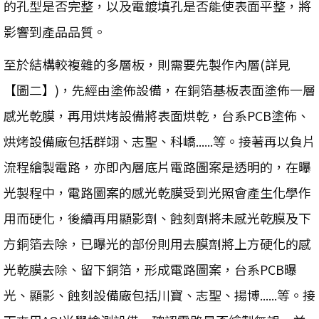
的孔型是否完整，以及電鍍填孔是否能使表面平整，將
影響到產品品質。
至於結構較複雜的多層板，則需要先製作內層(詳見
【圖二】)，先經由塗佈設備，在銅箔基板表面塗佈一層
感光乾膜，再用烘烤設備將表面烘乾，台系PCB塗佈、
烘烤設備廠包括群翊、志聖、科嶠......等。接著再以負片
流程繪製電路，亦即內層底片電路圖案是透明的，在曝
光製程中，電路圖案的感光乾膜受到光照會產生化學作
用而硬化，後續再用顯影劑、蝕刻劑將未感光乾膜及下
方銅箔去除，已曝光的部份則用去膜劑將上方硬化的感
光乾膜去除、留下銅箔，形成電路圖案，台系PCB曝
光、顯影、蝕刻設備廠包括川寶、志聖、揚博......等。接