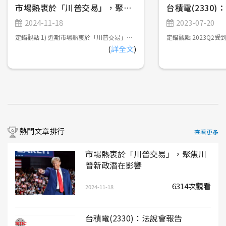
市場熱衷於「川普交易」，聚焦川普新政潛在影響
台積電(2330
2024-11-18
2023-07-20
定錨觀點 1) 近期市場熱衷於「川普交易」，尤其擔憂提高關稅將引發輸入型通膨，影響FED寬鬆貨幣政策的延續性，但實際上，川普高喊提高關稅的主要目的在於強迫各國政府與美國進行雙邊貿易談判，以及促使全球供應鏈重組，對於通膨的中長期影響可能會遠低於市場預期。 2) 川普將提供便宜能源、優惠稅率......等條件，並建立關稅壁壘，吸引海外企業前往美國投資，增加本土就業機會，創造薪資、通膨穩定上升的環境；而FED將延續寬鬆貨幣政策，維持穩定的利率及就業環境，美股短多、中持平、長多，美債短空、中持平、長偏多，美元短多、中震盪、長偏空。 3) 川普對台灣晶片課稅僅為選舉語言，對台灣半導體產業幾乎無影響，但有可能導致電子資通訊產業加速調整全球供應鏈佈局。此外，台灣航太軍工產業，可期待美國釋出無人機訂單，以及雙方加強技術合作的機會。 市場熱衷於「川普交易」(Trump Trade) 2024年美國總統大選由共和黨候選人川普(Donald Trump)以312張選舉人票勝出，預計2025年1月20日宣誓就職，重返白宮。此外，共和黨在參議院及眾議院皆成功拿下多數席次，接近「完全執政」，故近期市場熱衷於「川普交易」，亦即臆測川普在選前提出的政策主張對於美國經濟的影響，包括以下幾點： 1) 提高關稅：對中國課徵超過60%關稅，並減少向中國進口必需品。對其他國家則課徵10~20%關稅。 美國商品貿易年進口額超過3兆美元，佔美國GDP超過10%，如果對所有國家課徵10~20%關稅，並且針對中國課徵超過60%關稅，恐導致進口商品價格上漲，衝擊消費者購買力。 2) 減稅：企業所得稅率從21%調降至20%，對於在美國製造產品的公司，進一步調降稅率至15%。此外，將取消小費、社會安全福利金、加班工資的所得稅。 減稅政策可減輕企業及個人納稅負擔，提高企業獲利及民眾可支配所得，並在一定程度上抵銷前述進口商品價格上漲對於消費者購買力的衝擊；然而，減稅政策將增加政府財政壓力，有可能必須擴大舉債支應，導致美債殖利率上升、價格下跌。定錨認為，未來川普政府將透過「政府效率部」裁撤不必要的政府組織，削減政府支出，確保美國財政收支平衡。 3) 移民監管政策：加強邊境管制，驅逐非法移民。 限制移民將會減少勞動力供給，有可能導致薪資成長、通膨升溫，影響聯準會(FED)寬鬆貨幣政策的延續性，且近期FOMC會議已開始暗示降息步調有可能會開始放緩(詳見2024年11月9日發佈「FED再度降息1碼，市場關注降息步調能否延續」)，不利於債券市場行情。以產業別來看，雇用大量低階勞工的服務業將首當其衝，而高科技產業所受影響相對輕微。 4) 偏好傳統能源：將減少國內環保法規，鼓勵原油開採，並退出巴黎氣候協定。 鼓勵頁岩油開採將使全球原油供給增加，有助於穩定國際原油價格，而美國身為全球最大原油消費國，在國際原油價格維持穩定的情況下，可緩和提高關稅及移民監管政策帶來的通膨上升壓力。 5) 鼓勵製造業回流，反對多邊協定：主張「美國優先」理念，鼓勵製造業回流，抵制傳統的多邊貿易協定，強調雙邊談判，以確保美國在每項協定中獲得實質利益。 川普有可能會推出相關政策，吸引海外企業前往美國投資，導致全球資金流入美國，帶動美元匯率短期走勢轉強。 綜合以上，近期金融市場「川普交易」的主軸，主要關注提高關稅、加強移民監管政策，並提供優惠稅率吸引海外企業前往美國投資，增加本土就業機會，恐引發通膨復燃，帶動美股、美元匯率短期走勢轉強，美債短期走勢疲弱。 「川普交易」的反思 在川普正式就職後，目前市場熱衷的「川普交易」能否延續，仍須觀察選前支票的實際執行程度。 定錨認為，川普高喊提高關稅的主要目的在於以下兩點： 1) 強迫各國政府與美國進行雙邊貿易談判：以關稅作為籌碼，脅迫對美國享有巨大貿易順差的國家，能夠主動向美國投誠，包括擴大向美國購買商品，或是前往美國投資，緩解美國貿易逆差持續擴大的問題。以台灣為例，川普有可能會要求台灣擴大購買農產品、軍火、能源，或是要求台積電擴大美國建廠規模，藉此平衡貿易逆差。 2) 促使全球供應鏈重組：對中國課徵高額關稅，迫使製造業持續流出中國，遷移至其他低成本國家，例如東南亞地區。 也就是說，川普並不希望真的課到關稅，導致國內面臨輸入型通膨，否則將會影響到FED寬鬆貨幣政策的延續性，也不利於創造弱勢美元環境，強化「美國製造」的出口競爭力。實際上，川普的真正目的是提供便宜能源、優惠稅率......等條件，並建立關稅壁壘，吸引海外企業前往美國投資，增加本土就業機會，創造薪資、通膨穩定上升的環境，故提高關稅對於美國通膨升溫的實質影響，有可能會遠低於市場預期，且不能忽略能源價格穩定對於改善通膨的正面效益，讓聯準會得以延續寬鬆貨幣政策，美股、美債、美元中長期走勢仍會回歸基本面。 1) 美股：短多、中持平、長多。 2024年底以前，市場持續熱衷於「川普交易」，帶動美股持續上漲；在川普上任後，有可能陸續推出關稅、移民監管政策，須持續觀察2025下半年美國是否會面臨通膨升溫、經濟成長放緩的風險；長期則受惠於企業擴大導入AI促進生產效率提升，以及「美國製造」增加本土就業機會。 2) 美債：短空、中持平、長偏多 2024年底以前，市場持續熱衷於「川普交易」，帶動美債殖利率維持高檔、價格承壓；在川普上任後，美債行情可望回歸聯準會貨幣政策，2025年底以前維持緩步降息基調不變，可望帶動短債殖利率下降、價格上漲，但長債殖利率下降空間有限、價格潛在上漲空間不大，以領取配息為主；2026年以後則觀察聯準會能否成功將通膨控制在2%以內，並維持穩定的利率及就業環境，帶動中性利率進一步下降。 3) 美元：短多、中震盪、長偏空 2024年底以前，市場持續熱衷於「川普交易」，帶動美元匯率持續走強；在川普上任後，各項政策陸續推出，對於美元走勢造成多方面的影響，恐導致美元匯率區間震盪；2026年以後則有可能因減稅政策導致財政赤字擴大，以及川普希望創造弱勢美元環境，強化「美國製造」的出口競爭力，促使美元匯率轉弱。參考以往共和黨執政期間，皆採取弱勢美元政策(詳見【圖一】) 【圖一】2000年以來美國共和黨執政期間對應美元指數走勢 對台灣產業潛在影響 儘管川普在選舉期間，高喊要對台灣製造的晶片課徵關稅，但觀察台灣近年對美國出口產品前三大項目，分別是資通訊產品、基本金屬及其製品、電機/機械產品，半導體甚至連前十大都排不進去，主因美國是終端產品消費國，並非是半成品製造加工國，而晶片通常是以半成品型態直接出貨至ODM廠進行打板上料，不會以成品型態銷售至消費者手上。 定錨認為，川普的選舉語言主要是希望改善美國對台灣的貿易逆差，但川普新政仍會對台灣各大產業造成不同程度的影響，相關評估如下： 1) 半導體產業：先進製程需求維持強勁，成熟製程可望受惠於川普擴大半導體禁令。 根據前次台積電法說會，美國廠量產初期毛利率將低於公司平均值，如果川普要求台積電擴大美國建廠規模，確實有可能會稀釋台積電毛利率表現。然而，美國建廠曠日廢時，以台積電於2020年5月首次宣布將在美國建廠，首座工廠將於2025年初正式量產，建廠期間約4.5年，已超越川普本次任期，新政府上台後台積電未必會延續擴大美國建廠規模的策略，故不會有立即性的影響。未來數年內，台積電仍將受惠於AI快速發展，對於先進製程、先進封裝的需求迫切，帶動營收持續成長。 台系成熟製程半導體廠商近期受到中國半導體產業崛起，並積極推動國產化，導致產能利用率普遍低迷；如果川普擴大半導體禁令，並要求美國企業半導體採購策略「去中國化」，則台系成熟製程半導體廠商可望受惠於轉單效應。 台系IC設計公司，可以依照客戶需求，靈活調整在台灣或中國半導體廠商投片策略，相對不受影響。 2) 電子資通訊產業：將加速調整全球供應鏈佈局，規避關稅。 台系ODM廠在全球NB市佔率70%以上，在全球伺服器市佔率90%以上，過去主要在中國生產，但在2018年川普啟動中美貿易戰後，高階產品逐步回流台灣生產，而低階產品則遷移至東南亞、墨西哥、印度......等低成本國家生產。如果川普進一步提高對中國課徵高額關稅，有可能導致台系ODM廠加速調整全球供應鏈佈局。 值得留意的是，為防止業者利用墨西哥洗產地，藉以規避美國關稅，川普提出美墨加貿易協定重新談判，在墨西哥設廠的ODM廠，包括廣達、緯創、和碩、仁寶、英業達、緯穎......等，將面臨潛在不確定性。 3) 面板產業：課稅難度高，影響有限。 面板與晶片相同，屬於上游零組件，通常會直接出貨給ODM廠進行組裝加工，受關稅影響不大。此外，美系設備廠已淡出LCD設備市場，故川普也很難仿效半導體產業，透過設備取得限制，阻礙中國面板產業發展。 4) 汽車產業：有利於Tesla供應鏈。 川普主張取消電動車相關補助，雖不利於電動車銷售，但市場仍期待川普任命馬斯克(Elon Musk)就任效率委員會共同主席後，馬斯克將獲得更大的政策影響力，可望促使各州政府加速Robotaxi無人駕駛服務審核流程，使得Tesla在無人駕駛服務搶得先機。 5) 航太軍工：台系供應鏈期待無人機訂單 預期川普將加強國防支出，以及與盟友的軍事合作關係，台灣航太軍工產業可望受惠於美國釋出無人機相關訂單，以及擴大技術合作的機會，強化在美國「第一島鏈」的戰略地位。此外，由於台灣軍規認證對於「去中國化」審查非常嚴謹，可避免紅色供應鏈的疑慮，故獲得台灣軍規認證的航太軍工產品，對於國際買家相當具有吸引力，藉由與美國的合作，可望打開國際市場。 6) 工具機：技術能力不足，難以受惠於「美國製造」。 台灣工具機產業長期依賴美國及中國市場，如果川普上任後積極推動「美國製造」，並對中國製工具機課徵高額關稅，勢必要向其他國家採購工具機。然而，美國人工成本高昂，製造業勢必要實現高度自動化，才能擁有成本競爭力，但台系工具機業者受限於技術能力不足，高階工具機仍由日本、德國業者寡佔，在日圓匯率弱勢的情況下，台系工具機業者較難爭取訂單。 7) 鋼鐵業：弊大於利，但特定廠商可望受惠。 川普於2018年對進口鋼鐵產品加徵25%關稅，對包括台灣在內的多個鋼鐵出口國造成影響，但也因此嘉惠美國鋼鐵業。台系鋼鐵業者大成鋼，在美國設有生產據點及銷售通路，為美國最大鋁捲板通路商、前四大不鏽鋼通路商，可望受惠。 目前台灣出口至美國的產品型態，主要是加工過後的金屬製品，例如水龍頭、手工具機、螺絲螺帽......等，如果川普對這些產品課徵關稅，相關業者恐受到波及。
(
詳全文
)
熱門文章排行
查看更多
市場熱衷於「川普交易」，聚焦川
普新政潛在影響
6314次觀看
2024-11-18
台積電(2330)：法說會報告