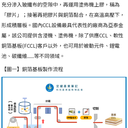
充分滲入玻纖布的空隙中，再運用塗佈機上膠，稱為
「膠片」；接著再把膠片與銅箔黏合，在高溫高壓下，
形成積層板。國內CCL設備最具代表性的廠商為亞泰金
屬，該公司提供含浸機、塗佈機，除了供應CCL、軟性
銅箔基板(FCCL)客戶以外，也可用於被動元件、鋰電
池、碳纖維......等不同領域。
【圖一】銅箔基板製作流程