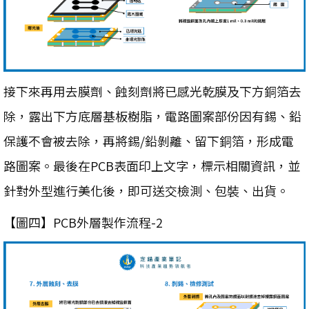
接下來再用去膜劑、蝕刻劑將已感光乾膜及下方銅箔去
除，露出下方底層基板樹脂，電路圖案部份因有錫、鉛
保護不會被去除，再將錫/鉛剝離、留下銅箔，形成電
路圖案。最後在PCB表面印上文字，標示相關資訊，並
針對外型進行美化後，即可送交檢測、包裝、出貨。
【圖四】PCB外層製作流程-2