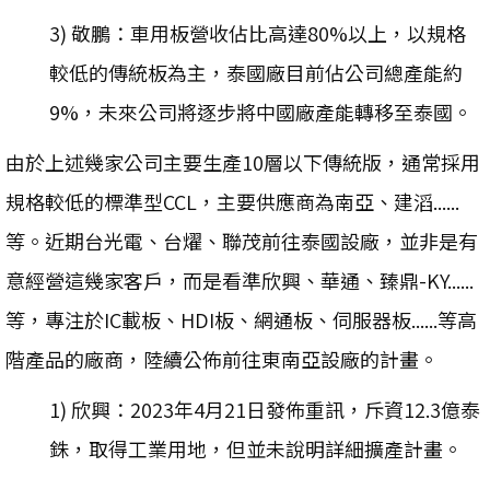
3) 敬鵬：車用板營收佔比高達80%以上，以規格
較低的傳統板為主，泰國廠目前佔公司總產能約
9%，未來公司將逐步將中國廠產能轉移至泰國。
由於上述幾家公司主要生產10層以下傳統版，通常採用
規格較低的標準型CCL，主要供應商為南亞、建滔......
等。近期台光電、台燿、聯茂前往泰國設廠，並非是有
意經營這幾家客戶，而是看準欣興、華通、臻鼎-KY......
等，專注於IC載板、HDI板、網通板、伺服器板......等高
階產品的廠商，陸續公佈前往東南亞設廠的計畫。
1) 欣興：2023年4月21日發佈重訊，斥資12.3億泰
銖，取得工業用地，但並未說明詳細擴產計畫。