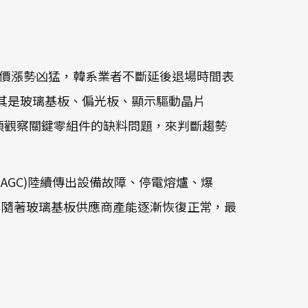
價漲勢凶猛，韓系業者不斷延後退場時間表
其是玻璃基板、偏光板、顯示驅動晶片
，須觀察關鍵零組件的缺料問題，來判斷趨勢
子(AGC)陸續傳出設備故障、停電熔爐、爆
預估，隨著玻璃基板供應商產能逐漸恢復正常，最