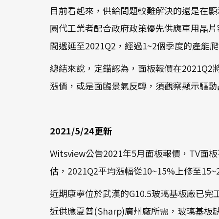
目前看起來，供給問題較難解決的還是在顯
圓代工業者配合政府政策優先供應車用晶片
間遞延至2021Q2，經過1~2個季度的產能
總結來說，定錨認為，面板報價在2021Q2將延續
漲價，或是面臨景氣反轉，須觀察顯示驅動
2021/5/24更新
Witsview公告2021年5月面板報價，TV面板
估，2021Q2平均漲幅從10~15%上修至1
近期康寧位於武漢的G10.5玻璃基板廠已完
近供應夏普(Sharp)廣州廠所需，玻璃基