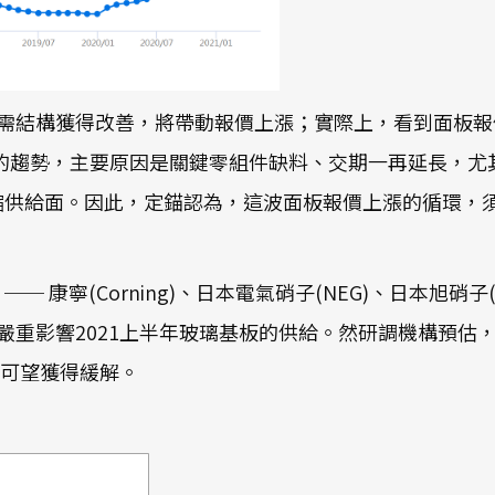
需結構獲得改善，將帶動報價上漲；實際上，看到面板報
的趨勢，主要原因是關鍵零組件缺料、交期一再延長，尤
限縮供給面。因此，定錨認為，這波面板報價上漲的循環
─ 康寧(Corning)、日本電氣硝子(NEG)、日本旭硝
修復工，嚴重影響2021上半年玻璃基板的供給。然研調機構
況可望獲得緩解。