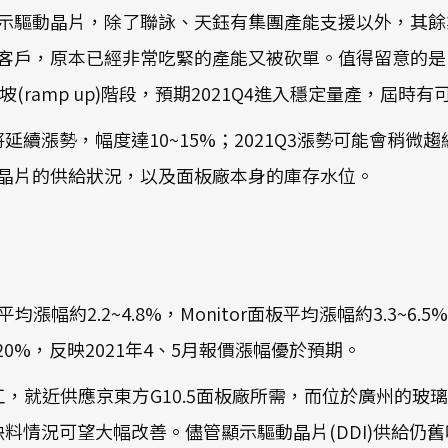
示驅動晶片，除了聯詠、天鈺有集團產能支援以外，其餘
客戶，原本已經非常吃緊的產能又被砍單。值得留意的是
爬坡(ramp up)階段，預期2021Q4進入穩定量產，
漲勢，幅度達10~15%；2021Q3漲勢可能會稍微趨緩，幅度
晶片的供給狀況，以及面板廠本身的庫存水位。
平均漲幅約2.2~4.8%，Monitor面板平均漲幅約3.3~6.
5~20%，反映2021年4、5月報價漲幅優於預期。
工，就近供應京東方G10.5面板廠所需，而位於廣州的玻璃
板缺料情況可望大幅改善。儘管顯示驅動晶片(DDI)供給仍