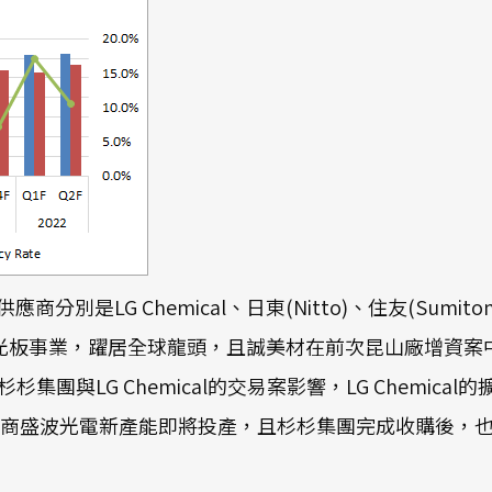
別是LG Chemical、日東(Nitto)、住友(Sumi
購旗下偏光板事業，躍居全球龍頭，且誠美材在前次昆山廠增
團與LG Chemical的交易案影響，LG Chemica
年陸商盛波光電新產能即將投產，且杉杉集團完成收購後，