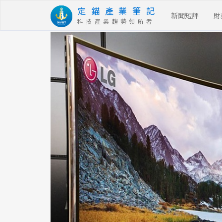
定 錨 產 業 筆 記
新聞短評
財
科 技 產 業 趨 勢 領 航 者