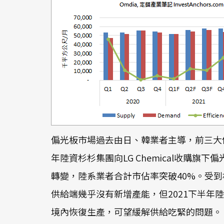
偏光板市場過去由日、韓業者主導，前三大供應商分
年陸資杉杉集團向LG Chemical收
轉變，陸系業者合計市佔率突破40%。受到杉杉集
供給端幾乎沒有新增產能，但2021下半
境內恢復生產，可望緩解供給吃緊的問題。