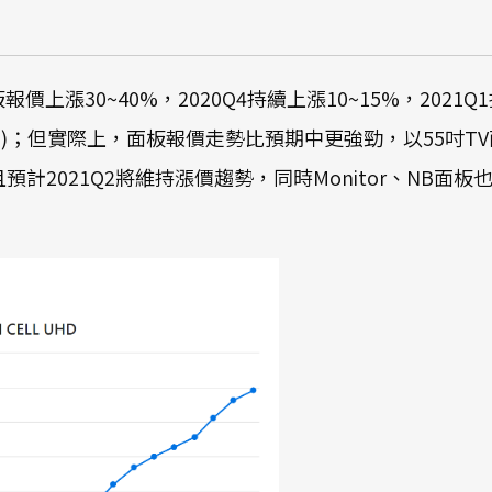
上漲30~40%，2020Q4持續上漲10~15%，2021Q
)；但實際上，面板報價走勢比預期中更強勁，以55吋TV面板為
且預計2021Q2將維持漲價趨勢，同時Monitor、NB面