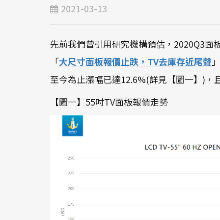
2021-03-13
先前我們曾引用研究機構預估，2020Q3面板報價
「
大尺寸面板報價止跌，TV去庫存近尾聲
」
至今為止漲幅已達12.6%(詳見【圖一】)，
【圖一】55吋TV面板報價走勢