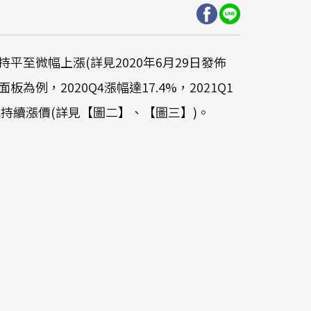
1持平至微幅上漲(詳見2020年6月29日發佈
例，2020Q4漲幅達17.4%，2021Q1
板也持續漲價(詳見【圖二】、【圖三】)。