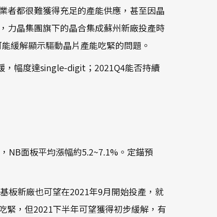
業者都很難獲得充足的產能供應，甚至因晶
，力晶集團旗下的晶合集成蘇州新廠投產時
屆時有可能緩解顯示驅動晶片產能吃緊的問題。
達single-digit；2021Q4能否持續
5%，NB面板平均漲幅約5.2~7.1%。定錨預
基板新廠也可望在2021年9月開始投產，就
舊吃緊，但2021下半年可望獲得初步緩解，有