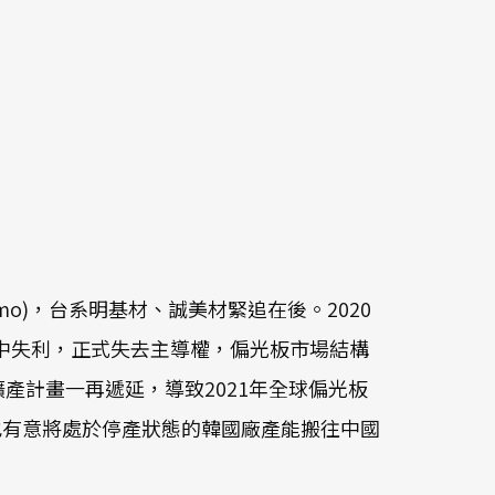
tomo)，台系明基材、誠美材緊追在後。2020
資案中失利，正式失去主導權，偏光板市場結構
l的擴產計畫一再遞延，導致2021年全球偏光板
也有意將處於停產狀態的韓國廠產能搬往中國