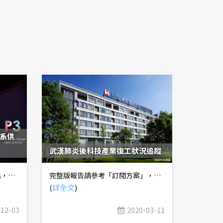
台系供
武漢肺炎後科技產業復工狀況追蹤
日前天風證券分析師郭明錤指出，蘋果(Apple)將在2020Q3推出首款搭載12.9" Mini LED顯示器的iPad Pro，並在2020Q4接續推出首款搭載16" Mini LED顯示器的MacBook Pro，意味著Mini LED正式進軍高階Tablet、NB市場。隨著Apple持續在高階產品導入Mini LED，很可能會促使同樣主打高階市場的微軟(Microsoft) Surface Pro系列，以及主流NB品牌廠惠普(HP)、戴爾(Dell)、聯想(Lenovo)......等跟進。 Mini LED是新世代顯示技術Micro LED的前驅技術(備註：Mini LED產業鏈可參考「Mini LED產業地圖」)，有別於Micro LED是利用超微型LED自發光的特性，來達成顯示效果，Mini LED則是將微型LED作為面板背光源，結構上更接近傳統LCD面板。相較於傳統LED晶粒尺寸邊長在300um以上，Mini LED採用的微型LED晶粒尺寸邊長只有100~150um；而Micro LED的超微型LED晶粒尺寸邊長更是在30um以下。 要達成Micro LED量產最大的技術難題，在於「巨量轉移」(Mass Transfer)，也就是要把製作完成的LED磊晶片，切割成數萬顆超微型LED，再整齊排列於基板上，並完成打線。以FHD畫質的Micro LED顯示器面板(解析度1,920 x 1,080)來說，基板上大約有207萬個畫素，每個畫素搭載紅、綠、藍光三顆超微型LED晶粒，總計需要621萬顆超微型LED，其中只要有6顆故障，就無法正常運作！因此，Micro LED基板的製作良率，最少必須達到99.9999%以上，才能實現量產，後續再針對故障的畫素點進行修復工程。 除了LED磊晶片是沉積在藍寶石基板上，硬度高，切割非常困難，要同時轉移如此大量的超微型LED，並整齊排列、精密完成打線，也是一大難題。目前，國內只有一家公司，號稱有能力在2019年底領先全球達成Micro LED試產，就是繼承工研院技術，並有聯電、晶電、友達三大富爸爸撐腰的錼創科技。最大的關鍵，在於錼創科技擁有非常完整的「巨量轉移」技術專利，又因Micro LED的製程與傳統LED差異非常大，市面上買不到設備，必須自行設計開發。 由於Micro LED量產門檻過高，且初期恐因產能未達經濟規模、良率有待改善......等因素，使量產成本居高不下，估計是LCD顯示器的3倍以上，故晶電在2018年率先提出Mini LED的概念，並獲得台系面板業者熱烈響應。由於Mini LED背光可透過局部調光的方式，提升LCD顯示器的畫質至接近OLED顯示器的水準，厚度也非常接近，且成本只要60~70%，耗電量更只要20~30%，產品壽命也大幅延長，故Mini LED被台系面板業者視為反攻市場的秘密武器(詳見【表一】)。 【表一】TFT-LCD、OLED、Mini/Micro LED比較 (備註：「量產成本」星級越高表示成本越昂貴，「耗電量」星級越高表示越耗電。) 台系Mini LED產業鏈，主要分為LED業者、面板業者兩大陣營。LED業者的代表，當然是國內LED領導廠商晶電，主要以旗下子公司元豐新科技投入研發設計及供應鏈整合，將LED晶片交由合作夥伴葳天科技負責量產模組，預計2020年資本支出將從20~30億元提升至50億元，在2020Q2以前將Mini LED月產能從100KK提升至200KK，滿足客戶在下半年的強勁需求；面板業者的代表，則是友達及群創，分別以旗下隆達、榮創，與面板廠整合提供一條龍服務。 目前國內三大Mini LED陣營，以晶電集團的量產進度最快，預計2019年底以前就會開始試產，趕上2020Q3新款iPad Pro及2020Q4新款MacBook Pro的需求。根據天風證券預估，NB/Tablet用Mini LED顯示器，初期模組單價將高達250~300美元，約使用7,000~8,000顆Mini LED，2020~2022年出貨量將分別達200~300萬套、400~500萬套、700~900萬套。 由於Mini LED晶粒製造難度較高，預期Apple會同時採用多家供應商，以分散風險，包括晶電/豐田合成(Toyota Gosei)、首爾半導體(Seoul Semi)、歐司朗(Osram)都有機會切入供應鏈。而在LED晶粒封裝段，億光有機會搭上晶電的順風車，順勢取得訂單。未來non-Apple陣營，則可以觀察友達集團的隆達，以及鴻海集團的光鋐、榮創，據了解，隆達已掌握不少non-Apple品牌的高階NB訂單。 在晶電集團大幅擴增資本支出下，晶片檢測分選設備廠商惠特、久元可望受惠，而友達集團則是暫時將檢測分選製程外包，所以相關業者也能接到代工訂單。 在LED Driver IC，國內聚積在細間距及整合型產品的技術領先同業(不確定Apple是否採用)，最大的競爭對手是陸系業者集創北方，雙方在中低階LED Driver IC市場價格競爭激烈，未來聯詠、奇景光電......等LCD Driver IC業者也可能會切入市場。 在SMT表面黏著製程，以及SMT製程使用的PCB，則分別對應到台表科、臻鼎-KY(旗下鵬鼎)、欣興。 而在背光模組及顯示器模組組裝，韓系供應商由LG Display與韓國背光模組大廠Heesung垂直整合，台系供應商則以近年切入MacBook LCM組裝的GIS-KY較有機會，另外瑞儀因在NB LCM背光模組製造經驗較豐富，也有可能搶下MacBook Pro訂單。
完整版報告請參考「訂閱方案」，包括「武漢肺炎後科技產業復工狀況追蹤 (上)」、「武漢肺炎後科技產業復工狀況追蹤 (下)」兩篇，將提供更詳細的分析圖表及內容。 在武漢肺炎疫情爆發後，中國政府採取大規模「封城」或「封閉式管理」，降低疫情擴散的風險，但也導致工廠在春節假期後無法順利復工，至今產能利用率尚未回到正常水準，並反映在2020年2月疲弱的PMI上(詳見【圖一】)。 【圖一】中國製造業PMI趨勢 (備註：根據財經M平方的指標說明，中國的PMI涵蓋企業採購、生產、流通等各個環節，能反映全體製造業景氣，由五個項目組成，分別為新訂單、產出、從業人員、供應商配送時間、原材料庫存庫存，均以50作為景氣榮枯分界點。) 然而，在習近平的領導下，預期2020年3月以後，中國的政策主軸將會從「全力防疫」轉向「全面復工」，否則經濟大幅下滑有可能會導致政權動盪，故本報告將來討論各產業的「復工」近況。 一、ODM/EMS ODM/EMS業者的復工率是最重要的，倘若下游組裝代工廠沒有復工，當然也不會向上游的零組件拉貨，整串產業鏈就會停擺。 儘管全球最大EMS業者鴻海指出，目前復工率已達季節性人力需求50%，預計2020年3月底將完全復工；但由於武漢肺炎也影響到2020Q1終端需求，合理推測，實際出貨量仍是低於季節性水準。根據鴻海法說會的資料，2020Q1營收有可能較去年同期衰退15~20%，但經營層認為，2020上半年營收應會較去年同期持平，亦即需求只是遞延而非消失，2020Q2營收成長動能非常強勁。(法說會摘要可參考微股力「財報分析實戰應用」專案文章「從鴻海法說會觀察科技產業復工狀況」。) 二、被動元件 在「廠商庫存水位吃緊，MLCC醞釀漲價？」獨家產業報告，我們已經提出，由於下游ODM/EMS客戶尚未完全復工，需求疲弱，國巨的漲價只是反映自身復工率偏低、庫存不足，而非產業供給短缺。 定錨認為，被動元件在2020Q2 ODM/EMS完全復工後，才會開始面臨供需吃緊的情形，屆時漲價趨勢才會更為明確。 三、記憶體 武漢肺炎對DRAM的需求還是有產生一些影響，主要是2020Q1手機、PC/NB出貨量大幅下修，以及5G手機滲透率也不如預期；但伺服器市場所受影響相對輕微，仍會推升記憶體需求成長率略高於供給成長率(詳見【圖二】)。 【圖二】全球記憶體位元數供需成長率預估 由於需求減少主要是集中反映在2020年2、3月，而DRAM業者擴張資本支出的時間點依然會落在2020下半年，故我們認為，DRAM產業在2020Q1將呈現「價漲量平」的趨勢，2020Q2視下游ODM/EMS廠復工狀況，有機會「價漲量增」。 至於NAND Flash的主要趨勢是伺服器搭載SSD容量及滲透率提高，而伺服器出貨量受武漢肺炎衝擊程度低於消費性電子產品，需求相對較不受影響，2020上半年「價漲量增」的趨勢不變。 四、PCB 主攻伺服器、網通板的廠商，2020年2月營收動能仍非常強勁，驗證武漢肺炎疫情對科技產業的影響，主要集中在消費性電子，包括PC/NB、手機，對於伺服器、網通產品的影響較小。 但主攻PC/NB、手機板的廠商，受到ODM/EMS廠停工，以及5G手機滲透率爬升速度放緩影響，所受衝擊較大。然2020年手機類載板(SLP)層數提升、線寬微縮(詳見「手機主板HDI、SLP規格升級，供應鏈受惠」獨家產業報告)，並導入更低損耗的銅箔基板(CCL)材料，有助於單價提升，這項趨勢仍沒有改變。此外，應用於Sub-6GHz手機的MPI軟板，以及應用於毫米波手機的LCP軟板，仍是2020下半年的主要趨勢。 五、半導體 武漢肺炎的疫情，主要衝擊手機、PC/NB、TV供應鏈，觀察手機相關晶片業者2020年2月營收，普遍較前一個月下滑，但掌握「5G晶片」、「高刷新率TDDI」、「TWS耳機」題材的公司，業績還是相對有撐。而伺服器供應鏈早已在去年中美貿易戰時，提前將產能轉往東南亞、台灣，短期內暫不受疫情影響，相關晶片業者2020年2月營收表現皆非常強勁。 由於消費性相關IC設計業者出貨動能較疲軟，晶圓代工廠2020年2月營收也稍微受到影響，惟台積電因去年同期有光阻劑事件干擾，基期較低，加上AMD新產品投片量大幅成長，年增率仍相當亮眼；而世界先進則是因為新加坡廠產能利用率持續拉升，月增率、年增率皆有不錯的表現。 儘管手機供應鏈受疫情衝擊相對較大，但「去美化」的趨勢持續，使得陸系品牌業者在砍單時優先開鍘美系供應商，台系供應商的營收動能並沒有放緩的現象，尤其「去美化」概念股 ── 立積、穩懋、宏捷科、矽格......等，2020年2月營收年增率仍相當強勢 至於矽晶圓方面，今年以來8吋矽晶圓供需結構較為吃緊，12吋矽晶圓亦受惠於記憶體產業景氣復甦，需求稍有回溫，主要矽晶圓廠2020年2月營收表現都還不錯。 六、面板 主要面板廠2020年2月營收表現良莠不齊，理論上，台系面板廠在中國地區產能皆低於集團總產能10%，受惠於大尺寸面板報價回溫，小尺寸面板報價止跌，表現應該要不錯；但實際上，只有友達的表現堪稱合格，群創、彩晶的表現並不理想，觀察下游背光模組廠的營收表現，推測可能是組裝段產能受到較大的衝擊，使得下游客戶拉貨力道放緩。 值得留意的是，2020年顯示器行業即將迎來新變革，也就是蘋果(Apple)將在2020下半年推出的iPad Pro、MacBook Pro導入Mini LED，相關供應鏈包括聚積、晶電、台表科，因現階段尚未進入量產期，短期內的營收不是太值得關注，待2020Q2季末再作觀察。 七、網通系統廠 網通系統廠在2019年中美貿易戰時，積極擴建海外第三地產能，使得武漢肺炎疫情中國全面停工，對網通系統廠的衝擊遠低於ODM/EMS廠，但由於主要網通系統廠仍有至少30~40%的產能位於中國，還是難免受到一些影響。 八、汽車 中國汽車業受停工衝擊比電子業更大，部份整車廠已經面臨斷料，主攻陸系自主或合資品牌的胡連、英利-KY、皇田首當其衝。 九、航運 農曆年後，航商積極安排縮班減艙，維持運價，2020年2月閒置運能高達6.6%，創金融海嘯以來新高。高、低硫油利差，則因運輸業需求下滑，以及地緣政治干擾油價，從年初300~350美元大幅收斂至100~150美元，惟此現象應屬短期效應，預期2020Q2廠商全面復工後，利差將會再度回升。 由於武漢肺炎疫情影響到2020Q1運力需求，Alphaliner修正2020、2021年全球貨櫃航運需求成長率至1.5%、2.5%，供給成長率則為3.1%、2.5%(詳見【圖三】)，預期2020下半年航運旺季將達到供需平衡，並延續至2021年。 【圖三】全球貨櫃航運供需成長率
(
詳全文
)
-12-03
2020-03-11