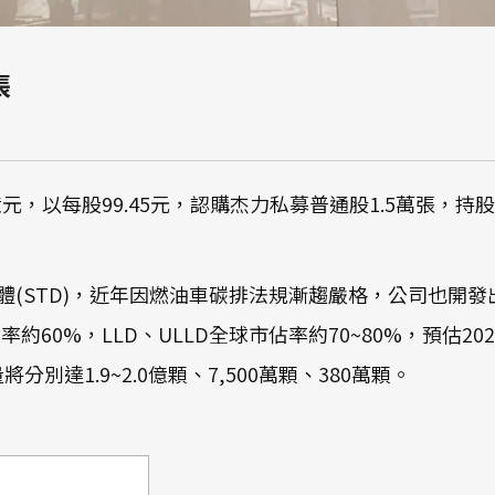
張
2億元，以每股99.45元，認購杰力私募普通股1.5萬張，持
(STD)，近年因燃油車碳排法規漸趨嚴格，公司也開發出
約60%，LLD、ULLD全球市佔率約70~80%，預估2022年
將分別達1.9~2.0億顆、7,500萬顆、380萬顆。