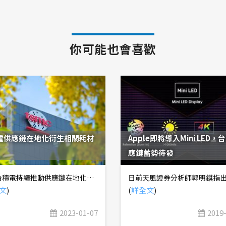
你可能也會喜歡
電供應鏈在地化衍生相關耗材
Apple即將導入Mini LED，
應鏈蓄勢待發
近年台積電持續推動供應鏈在地化，在烏俄戰爭後，全球半導體產業一度面臨氖氣短缺的問題，導致氖氣價格大幅飆升，更加突顯供應鏈在地化的重要性。綜觀晶圓製造成本結構，矽晶圓佔比約30~35%、光罩佔比約10~15%，化學藥劑、特殊氣體......等佔比約5~10%。儘管化學藥劑、特殊氣體成本佔比不高，卻是攸關製程良率的重要一環，2019年4月台積電南科14B廠就爆發出光阻劑材料汙染事件，導致10萬片晶圓報廢，損失高達5.5億美元。 半導體特殊氣體主要分為四個等級，難度由高到低分別為第一級「合成」、第二級「純化」、第三級「混氣與轉充填」，以及第四級「微量分析、特殊部件設計組裝」，越前段的製程享有越高的毛利率。 而在半導體製程的不同階段，會分別需要使用不同的化學藥劑或特殊氣體(詳見【圖一】)，目前台積電所使用的化學藥劑、特殊氣體，主要是由海外廠商供應，例如特殊氣體供應商普萊克斯(Praxair)、林德(Linde)、大陽日酸(Taiyo Nippon Sanso)、液空(Air Liquide)，光阻劑供應商JSR、信越(Shin Etsu)、杜邦(DuPont)，研磨液供應商Fujimi。 【圖一】半導體製程特殊氣體及化學藥劑 1. 爐管鍍膜、化學氣象沉積(CVD)製程： 主要目的是要讓矽晶圓上附著二氧化矽(SiO2)、(氮化矽)Si3N4薄膜，需要使用一氧化二氮(N2O)、矽甲烷(SiH4)；如果是先進製程，對薄膜的緻密度、平滑性、摻雜兼容性......等要求更高，會需要使用矽乙烷((Si2H6)，產品單價是矽甲烷的100倍；而未來更尖端的製程，有可能會需要使用矽丙烷(Si3H8)，產品單價是矽乙烷的5倍。 在薄膜沉積製程完工後，仍會有一些氣體殘留在設備中，此時需要F2、N2進行清潔，確保設備潔淨度符合標準。 2. 深紫外光(DUV)微影製程： 先在鍍上薄膜的矽晶圓表面，塗佈一層光阻劑，再用準分子雷射將光罩畫好的電路圖轉印到矽晶圓表面，最後用顯影劑將不必要的光阻層去除。由於不同製程節點，將使用不同波長的深紫外光，也會連帶影響到準分子雷射氣體的材質，主要分為氟化氬(ArF)、氟化氪(KrF)兩種。 在製程持續期間內，氟化氬、氟化氪氣體將持續耗損，而氖氣也因暴露在大量離子中而摻入雜質，導致純度降低，每隔一段時間就需要更換。氖氣依照純度區分，可分為粗氖、純氖、電子級氖、電子級氖混氣(Ne Mix)，在烏俄戰爭前，烏克蘭佔全球電子級氖氣供給約70%。 在烏俄戰爭後，全球電子級氖混氣價格大漲數十倍，主因氖氣佔半導體製造的成本比例很低，比起停產的損失，廠商更願意高價收購，以維持產線運作。儘管部份設備業者曾提出減少氖氣用量30%的解決方案，但將會導致設備腔體加速耗損，考量設備折舊成本昂貴，這個方案只能作為暫時性替代，無法成為主流。 然而，近期受到成熟製程晶圓代工產能利用率下滑、記憶體減產、廠商囤貨告一段落......等因素影響，電子級氖混氣價格已大幅回落，短期內恐難以回到年初高點。 3. 蝕刻製程： 根據微影製程所繪製的電路圖，用六氟丁二烯(C4F6)、四氟化矽(SiF4)......等氣體，將先前附著在矽晶圓表面二氧化矽、氮化矽薄膜去除。 雖然上述製程所使用到的化學藥劑、特殊氣體，多數是由海外廠商供應，但商業模式通常是由海外母公司負責第一級、第二級前段製程，再由在台獨資或合資子公司負責第三級、第四級後段製程，或是透過代理商銷售，故相關合資廠商、代理商皆受惠於台積電對半導體級化學藥劑、特殊氣體的需求；此外，許多本土供應鏈，也積極發展半導體級化學藥劑、特殊氣體，受惠於台積電推動供應鏈本土化，供貨比重逐漸提升，也持續朝高技術門檻、高附加價值的產品發展，更值得持續追蹤。
文
)
(
詳全文
)
2023-01-07
2019