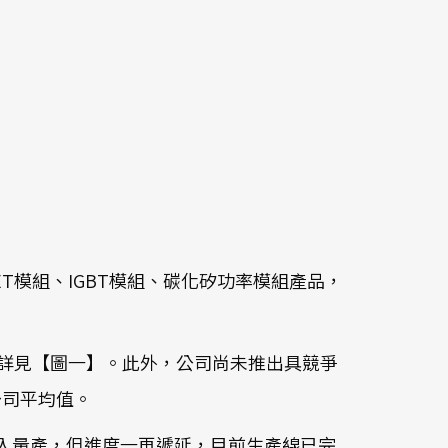
T模組、IGBT模組、碳化矽功率模組產品，
6%(詳見【圖一】。此外，公司尚未推出具競爭
公司平均值。
客戶導入量產，但進度一再遞延，目前生產線已完