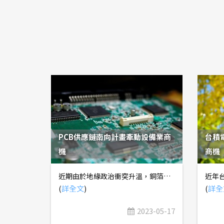
PCB供應鏈南向計畫牽動設備業商
台積
機
商機
近期由於地緣政治衝突升溫，銅箔基板(CCL)業者在客戶分散產地的要求下，陸續公佈前往泰國設廠的計畫。 1) 台燿：2023年5月4日召開法說會，公佈2023Q1財報，提及本季從中國匯出新台幣21億元，被課徵所得稅率20%，折合所得稅費用約4.2億元，導致2023Q1財報虧損。據了解，公司從中國匯出資金，主要是為了前往泰國設廠，該廠房一期產能30萬張/月，2025年正式投產，未來視客戶需求可逐步擴充至90~120萬張/月。 2) 聯茂：2023年3月開始，分階段完成建廠計畫，預計2025年初正式投產，該廠房一期投資金額15.36億元，約當於產能30萬張/月。 3) 台光電：2021年購置桃園大園廠土地，原先規畫建立最先進載板產線及研發中心，一期產能30萬張/月，但近期暫緩投資，轉向前往泰國設廠，預計2025年正式投產。 由於CCL廠商前往泰國設廠的計畫，需經歷購置土地、進行環評......等多項程序，預期廠房主建物將於2024年陸續完工，2024年底以前進駐設備並開始試產，2025上半年正式投產。 CCL製造流程(詳見【圖一】)，是運用含浸機，讓樹脂充分滲入玻纖布的空隙中，再運用塗佈機上膠，稱為「膠片」；接著再把膠片與銅箔黏合，在高溫高壓下，形成積層板。國內CCL設備最具代表性的廠商為亞泰金屬，該公司提供含浸機、塗佈機，除了供應CCL、軟性銅箔基板(FCCL)客戶以外，也可用於被動元件、鋰電池、碳纖維......等不同領域。 【圖一】銅箔基板製作流程 泰國原本就是PCB產業重鎮，包括泰鼎-KY、競國、敬鵬......等廠商，皆在當地設有廠房。 1) 泰鼎-KY：近期進行泰國三廠擴建計畫，完工後產能可達100萬平方公尺/月，主要生產8層以下光電板、車用板......等，近年也積極開發高階HDI板技術，但目前為止出貨規模不大。 2) 競國：泰國廠產能10萬平方公尺/月，約佔公司總產能40%，主要生產8層以下車用板、家電板......等。 3) 敬鵬：車用板營收佔比高達80%以上，以規格較低的傳統板為主，泰國廠目前佔公司總產能約9%，未來公司將逐步將中國廠產能轉移至泰國。 由於上述幾家公司主要生產10層以下傳統版，通常採用規格較低的標準型CCL，主要供應商為南亞、建滔......等。近期台光電、台燿、聯茂前往泰國設廠，並非是有意經營這幾家客戶，而是看準欣興、華通、臻鼎-KY......等，專注於IC載板、HDI板、網通板、伺服器板......等高階產品的廠商，陸續公佈前往東南亞設廠的計畫。 1) 欣興：2023年4月21日發佈重訊，斥資12.3億泰銖，取得工業用地，但並未說明詳細擴產計畫。 2) 景碩：目前尚未決定是否前往東南亞設廠，但確實有收到客戶要求，將優先考慮馬來西亞，而非泰國，主因馬來西亞半導體封測產業鏈相對較完整。 3) 南電：正在評估於東南亞設廠，泰國、馬來西亞、越南都是可能選項。 4) 金像電：2023年5月11日發布重訊，將斥資4,500萬美元，前往泰國設立子公司，預計2023年動土。 5) 華通：2023年4月26日發佈重訊，斥資9.6億泰銖，取得工業用地，預計2023年底以前完成土木工程，最快2024年正式投產，優先滿足衛星板客戶的需求。 6) 定穎：2022年10月21日發布重訊，斥資2.88億泰銖，取得工業用地，預計2024Q4正式投產，第一期產能5~6萬平方公尺/月，工廠採用高度自動化的智慧工廠，產品主要是多層板、HDI板，以及含有高頻/高速材料的ADAS、毫米波雷達板、網通板、伺服器板......等。 7) 滬士電：2023年5月3日發布重訊，董事會已通過前往泰國投資意向，預計斥資10億泰銖，滿足客戶分散產地的需求。 8) 志超：2022年11月25日發布重訊，將斥資1,000萬美元，前往越南設立子公司，主要生產NB板、光電板。 由於多數PCB廠商皆在2022~2023年取得土地，並開始進行土木工程，預計2024年廠房主建物陸續完工，2025年正式投產，故PCB設備業者將在2024年受惠於新廠進駐設備的商機。原則上，在新廠開始動土後，PCB廠商會陸續釋出設備採購訂單，接到訂單的設備廠商會收到一筆訂金，帳列「合約負債」；在廠房主建物完工後，開始進行設備點交、裝機、驗收，設備廠商會收到一筆尾款，並將「合約負債」實現為營收，時間點通常在正式量產前2~3個季度，故後續應密切追蹤各家設備廠商「合約負債」增減情形。 PCB製造流程，是先用CNC機台，將銅箔基板裁切成需要的面積，裁切所需的CNC設備，通常是由工具機廠商提供，例如友佳、亞崴、東台、高鋒、喬福、程泰、福裕、瀧澤科......等。 如果是結構較簡單的單層板、雙層板，在裁切完畢後，即可進行鑽孔，並根據孔的用途不同，決定後續是否要在孔內進行電鍍。如果是用於打件，或是連通不同層板之間的電路，則需要在孔內不導電的樹脂、玻璃纖維上鍍一層銅，故又稱為「一次銅」；如果只是為了卡外部結構、連接器，預留鎖螺絲的孔位，則無須進行電鍍。 鑽孔製程可分為機械鑽孔、雷射鑽孔兩大類，供應商包括東台、大量科技、瀧澤科......等，機械鑽孔所需鑽針供應商包括Union Tool、尖點、高僑、凱崴......等。鑽孔的孔型是否完整，以及電鍍填孔是否能使表面平整，將影響到產品品質。 至於結構較複雜的多層板，則需要先製作內層(詳見【圖二】)，先經由塗佈設備，在銅箔基板表面塗佈一層感光乾膜，再用烘烤設備將表面烘乾，台系PCB塗佈、烘烤設備廠包括群翊、志聖、科嶠......等。接著再以負片流程繪製電路，亦即內層底片電路圖案是透明的，在曝光製程中，電路圖案的感光乾膜受到光照會產生化學作用而硬化，後續再用顯影劑、蝕刻劑將未感光乾膜及下方銅箔去除，已曝光的部份則用去膜劑將上方硬化的感光乾膜去除、留下銅箔，形成電路圖案，台系PCB曝光、顯影、蝕刻設備廠包括川寶、志聖、揚博......等。接下來用AOI光學檢測設備，確認電路是否繪製無誤，並將電路表面進行棕化處理，防止接觸空氣氧化，並增加表面粗糙度，台系AOI光學檢測設備廠包括牧德、德律、由田......等。 【圖二】PCB內層製作流程 待內層製作完畢後，將內層與外層進行壓合、鑽孔，建立主結構後，再以正片流程繪製外層電路，亦即外層底片電路圖案是不透明的，在曝光製程中，非電路圖案的感光乾膜受到光照會產生化學作用而硬化，再用顯影劑把電路圖案部份的未感光乾膜去除，並在電路圖案表面鍍上錫/鉛。 【圖三】PCB外層製作流程-1 接下來再用去膜劑、蝕刻劑將已感光乾膜及下方銅箔去除，露出下方底層基板樹脂，電路圖案部份因有錫、鉛保護不會被去除，再將錫/鉛剝離、留下銅箔，形成電路圖案。最後在PCB表面印上文字，標示相關資訊，並針對外型進行美化後，即可送交檢測、包裝、出貨。 【圖四】PCB外層製作流程-2 以上是PCB製作流程簡介，未來定錨研究團隊也會持續追蹤相關設備廠商，如果需要更新資訊，可加入網站訂閱會員，即可從下方連結進入會員限定版本。 PCB供應鏈南向計畫牽動設備業商機(會員限定)：https://investanchors.com/user/vip_contents/16842279491035
(
詳全文
)
(
詳全
2023-05-17