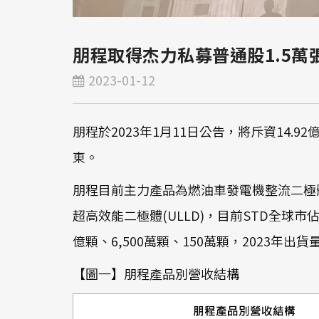
朋程取得杰力私募普通股1.5萬
2023-01-12
朋程於2023年1月11日公告，將斥資14.9
東。
朋程目前主力產品為燃油車發電機整流二極體
超高效能二極體(ULLD)，目前STD全球市佔率
億顆、6,500萬顆、150萬顆，2023年出貨量
【圖一】朋程產品別營收結構