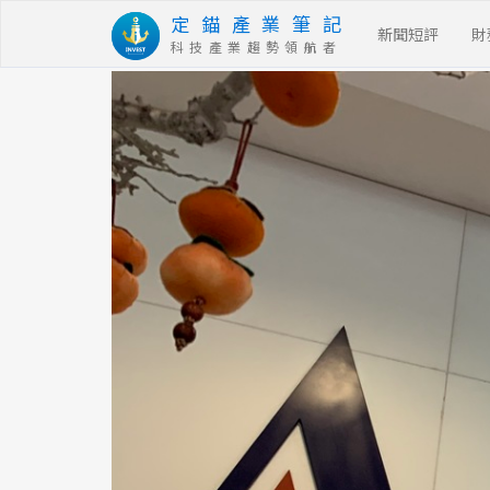
定 錨 產 業 筆 記
新聞短評
財
科 技 產 業 趨 勢 領 航 者