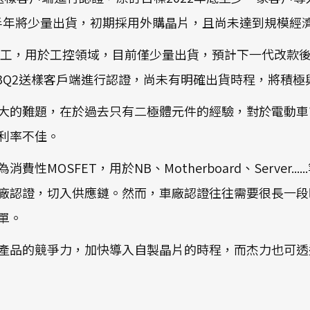
下半年將少量出貨，初期採用外購晶片，且尚未達到規模經
戶代工，用於工控領域，目前僅少量出貨，預計下一代改款
3Q2送樣客戶端進行認證，尚未有明確出貨時程，將積極
的難題，在於過去只有二極體元件的經驗，對於電動車市場
利率不佳。
MOSFET，用於NB、Motherboard、Server...
得車廠認證，切入供應鏈。然而，車廠認證往往需要很長一
單。
ET產品的競爭力，加快導入自製晶片的時程，而杰力也可