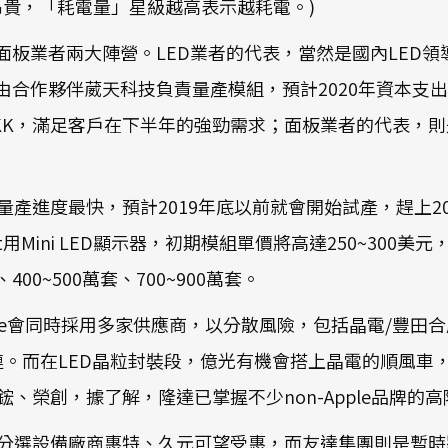
昂貴，「耗電量」星級越高表示越耗電。)
業者、面板業者兩大陣營。LED業者的代表，當然是國內LE
合作夥伴葳天科技負責量產模組，預計2020年資本支出將從2
升至200KK，滿足客戶在下半年的強勁需求；面板業者的代
產進度最快，預計2019年底以前就會開始試產，趕上2020Q3新
Mini LED顯示器，初期模組單價將高達250~300美元，約使用
、400~500萬套、700~900萬套。
le會同時採用多家供應商，以分散風險，包括晶電/豐田合成(Toy
供應鏈。而在LED晶粒封裝段，億光有機會搭上晶電的順風車，
榮創，據了解，隆達已掌握不少non-Apple品牌的高
分選設備廠商惠特、久元可望受惠，而友達集團則是暫時