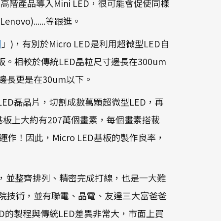
持續在高階產品導入Mini LED，很可能會促使同樣
ovo)......等跟進。
圖
」)，有別於Micro LED是利用超微型LED自
板。相較於傳統LED晶粒尺寸邊長在300um
尺寸邊長更是在30um以下。
成的LED磊晶片，切割成數萬顆超微型LED，再
來說，基板上大約有207萬個畫素，每個畫素搭載
作！因此，Micro LED基板的製作良率，
D，並整齊排列、精密完成打線，也是一大難
工研院技術，並有聯電、晶電、友達三大富爸爸
ED的製程與傳統LED差異非常大，市面上買