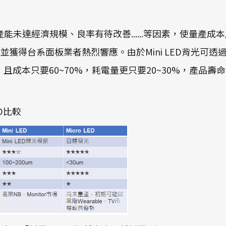
因產能未達經濟規模、良率有待改善......等因素，使量產
概念，並獲得台系面板業者熱烈響應。由於Mini LED背光
成本只要60~70%，耗電量更只要20~30%，產品壽命也
ED比較