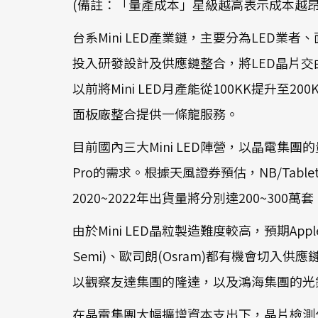
(備註：「量產成本」星級越高表示成本越
台系Mini LED產業鏈，主要分為LED
投入研發設計及供應鏈整合，將LED晶片交由
以前將Mini LED月產能從100KK提
面板廠整合提供一條龍服務。
目前國內三大Mini LED陣營，以晶電集團的量
Pro的需求。根據天風證券預估，NB/Tablet用
2020~2022年出貨量將分別達200~300萬套
由於Mini LED晶粒製造難度較高，預期App
Semi)、歐司朗(Osram)都有機會切入
以觀察友達集團的隆達，以及鴻海集團的光鋐、
在晶電集團大幅擴增資本支出下，晶片檢測