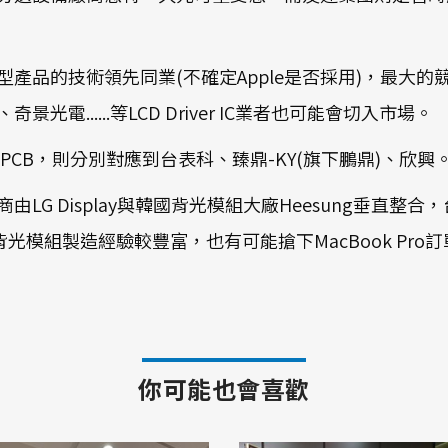
距及整合型產品的技術領先同業(不確定Apple是否採用)，
奇景光電......等LCD Driver IC業者也可能會切入市場。
PCB，則分別對應到台表科、臻鼎-KY(旗下鵬鼎)、欣興
 Display與韓國背光模組大廠Heesung垂直整合，
M背光模組製造經驗較豐富，也有可能搶下MacBook Pro
你可能也會喜歡