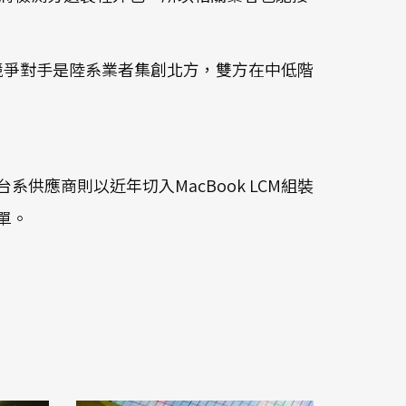
最大的競爭對手是陸系業者集創北方，雙方在中低階
。
台系供應商則以近年切入MacBook LCM組裝
訂單。