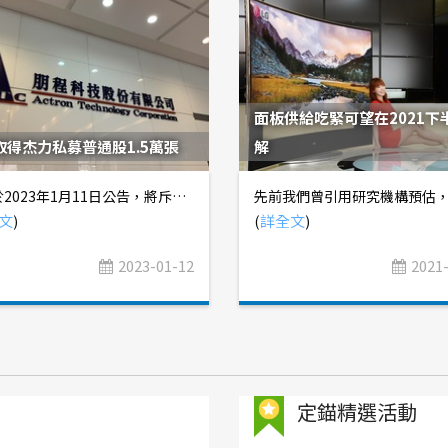
面板供給吃緊可望在2021下
取得杰力私募普通股1.5萬張
解
朋程於2023年1月11日公告，將斥資14.92億元，以每股99.45元，認購杰力私募普通股1.5萬張，持股比例達29.49%，超越華碩，成為最大股東。 朋程目前主力產品為燃油車發電機整流二極體(STD)，近年因燃油車碳排法規漸趨嚴格，公司也開發出能源轉換效率更好的高效能二極體(LLD)、超高效能二極體(ULLD)，目前STD全球市佔率約60%，LLD、ULLD全球市佔率約70~80%，預估2022年STD、LLD、ULLD出貨量分別達2.1~2.2億顆、6,500萬顆、150萬顆，2023年出貨量將分別達1.9~2.0億顆、7,500萬顆、380萬顆。 【圖一】朋程產品別營收結構 然而，近年全球電動車市場蓬勃發展，持續侵蝕燃油車市場，朋程也積極投入研發，推出48V MOSFET模組、IGBT模組、碳化矽功率模組產品，切入電動車市場。 1. 48V MOSFET模組：應用於電動車啟停系統，但2022年出貨量僅約8萬套，營收佔比約5~6%(詳見【圖一】。此外，公司尚未推出具競爭力的MOSFET晶片，只能採用外購晶片，再自行封裝成模組，導致成本結構不佳，毛利率低於公司平均值。 2. IGBT模組：IGBT於2021年9月首次送樣客戶端進行認證，原訂目標2022年底至少一家客戶導入量產，但進度一再遞延，目前生產線已完備，等待客戶進行驗證，預計2023下半年將少量出貨，初期採用外購晶片，且尚未達到規模經濟效益，毛利率將低於公司平均值。 3. 碳化矽功率模組：主要替日系客戶代工，用於工控領域，目前僅少量出貨，預計下一代改款後才會逐步放量。此外，公司也積極爭取碳化矽功率模組切入車用充電樁，預計2023Q2送樣客戶端進行認證，尚未有明確出貨時程，將積極與客戶洽談2025年以後主流規格的產品。 綜合以上資訊，朋程目前切入電動車市場最大的難題，在於過去只有二極體元件的經驗，對於電動車市場採用的MOSFET、IGBT，公司並沒有足夠的技術能力，只能採用外購晶片，導致毛利率不佳。 杰力則是專業MOSFET設計公司，主力產品為消費性MOSFET，用於NB、Motherboard、Server......等領域，近期積極開發40~200V低壓車用MOSFET，目前已推出產品，期盼能取得車廠認證，切入供應鏈。然而，車廠認證往往需要很長一段時間，尤其是完全沒有出貨實績的廠商，就算取得認證，初期也只會分配到極少量的訂單。 未來雙方合作後，可望提升朋程在MOSFET產品的競爭力，加快導入自製晶片的時程，而杰力也可透過朋程與車廠長期經營的關係，縮短認證期，切入車用供應鏈。
文
)
(
詳全文
)
2023-01-12
2021
定錨精選活動