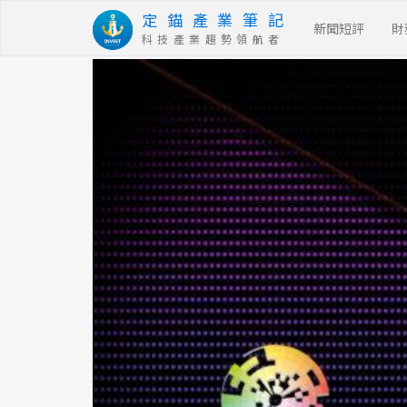
定 錨 產 業 筆 記
新聞短評
財
科 技 產 業 趨 勢 領 航 者