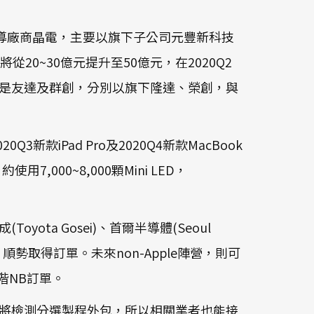
D領導廠商晶電，主要以旗下子公司元豐新科技
0~30億元提升至50億元，在2020Q2
表，則是友達及群創，分別以旗下隆達、榮創，與
款iPad Pro及2020Q4新款MacBook
7,000~8,000顆Mini LED，
ota Gosei)、首爾半導體(Seoul
順勢取得訂單。未來non-Apple陣營，則可
階NB訂單。
將檢測分選製程外包，所以相關業者也能接