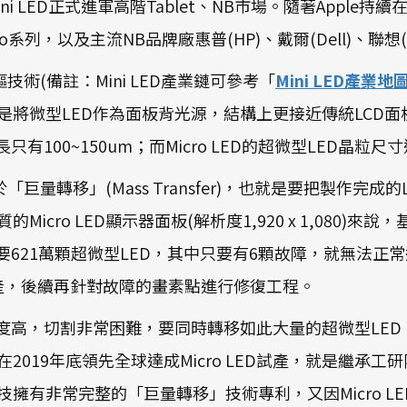
著Mini LED正式進軍高階Tablet、NB市場。隨著Apple
 Pro系列，以及主流NB品牌廠惠普(HP)、戴爾(Dell)、聯想(Len
前驅技術(備註：Mini LED產業鏈可參考「
Mini LED產業地
則是將微型LED作為面板背光源，結構上更接近傳統LCD面
長只有100~150um；而Micro LED的超微型LED晶粒
於「巨量轉移」(Mass Transfer)，也就是要把製作完
icro LED顯示器面板(解析度1,920 x 1,080)
621萬顆超微型LED，其中只要有6顆故障，就無法正常運
現量產，後續再針對故障的畫素點進行修復工程。
硬度高，切割非常困難，要同時轉移如此大量的超微型LE
019年底領先全球達成Micro LED試產，就是繼承
擁有非常完整的「巨量轉移」技術專利，又因Micro L