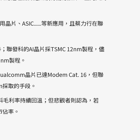
片、ASIC......等新應用，且蔡力行在聯
；聯發科的AI晶片採TSMC 12nm製程，儘
7nm製程。
comm晶片已達Modem Cat. 16，但聯
omm採取的手段。
聯發科毛利率持續回溫；但悲觀者則認為，若
衛市佔率。