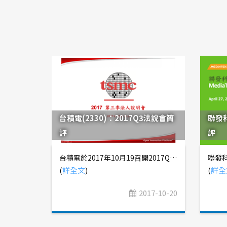
台積電(2330)：2017Q3法說會簡
聯發科
評
評
台積電於2017年10月19召開2017Q3法人說明會，向投資人報告2017Q3營運概況、2017Q4營運展望，以及7nm製程研發進度。 營收結構 應用別營收： 製程別營收： 法說會簡評 1. 2017Q3營收2,521億元，QQ +17.9%、YoY +3.6%，毛利率49.9%、營業利益率38.9%，稅後淨利899.3億元，EPS 3.47元，營收超越財測預估2,460~2,490億元，毛利率、營業利益率皆達財測預估上緣。 a. 毛利率49.9%，稍低於過去50~52%區間，反映10nm製程良率仍有提升空間，對獲利造成稀釋。 b. 因iPhone X延後上市，部份需求遞延至2017Q4~2018Q1，通訊產品營收季增幅度不如以往，且庫存天數53天稍高於季節性合理水位，預期2017Q4會逐漸回歸正常。 c. 目前iPhone X已開始出貨，但量還不大，市場對2017Q4出貨量預估值，從原先4,500~5,000萬支，二度下修至2,500~3,000萬支， 2. 展望2017Q4，在USD/TWD=30.3的假設下，預估營收2,757~2,788億元，毛利率48~50%，營業利益率37~39%，達市場預期高標。 a. 預估2017年半導體產值YoY +16%，主要是記憶體價格大幅上漲帶動，排除記憶體之半導體產值YoY +6%，主要動能為高階Smart Phone、AI、車用MCU。 b. 晶圓代工產值YoY +7%，台積電以美元計營收YoY +8.8%，符合市場預期YoY +5~10%。 c. 10nm營收佔比將持續提升，故毛利率仍有壓力，預期將稍低於2017Q3水準。 3. 新製程方面，2018H1將量產7nm，放量速度應該會比10nm更快，且量產進度領先競爭對手，有機會爭取Qualcomm訂單回籠。 a. 7nm已有50個產品設計送樣，產品以AP、CPU、GPU、FPGA為主，多數是Hyperscale PC晶片，另外也有一些高階Smart Phone、AI應用。 b. 10nm將持續放量，預期2017Q4營收佔比達25%，將稀釋2017Q4毛利率3%，2018年因良率逐步提高，對毛利率稀釋程度降低至1%。 c. 12nm預計在2018H1推出，Die Size較16nm減少20%，性能提升15~20%，功耗降低10%。 d. 7nm EUV將在2019年量產，5nm EUV將在2020年量產，3nm已確定落腳南科。
(
詳全文
)
(
詳全
2017-10-20