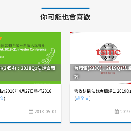
你可能也會喜歡
(2454)：2018Q1法說會簡
台積電(2330)：2019Q1法
評
聯發科於2018年4月27日舉行2018Q1法人說明會，向投資人說明2018Q1營運概況、2018Q2營運展望，公司近期在行動運算晶片市場頗有斬獲，Helio P60獲中國一線手機品牌廠採用，ASIC、智慧語音晶片......等產品也維持強勁成長。 營收結構 行動運算平台 (Smart Phone、Tablet) 30~35% 成長型產品 (IOT、Power Management、ASIC) 30~35% 成熟型產品 (TV、Feature Phone、DVD) 27~32% 法說會摘要 1. 2018Q1營收496.54億元，QoQ -17.8%、YoY -11.5%，營業毛利190.85億元(GM=38.4%)，營業利益19.29億元(OPM=3.9%)，稅前淨利31.13億元，稅後淨利26.60億元，EPS 1.69元。 a. 因消費性電子產業進入傳統淡季，營收成長動能較為疲弱，但仍達到財測低標；毛利率38.4%、營業利益率3.9%，皆達前次財測高標。 b. 行動運算平台方面，預估2018Q1出貨量落在0.75~0.85億套，今年初在MWC發表之Helio P60，因CPU核心升級ARM Cortex-A73架構，內建NeuroPilot AI技術，整合來自騰訊、商湯、虹軟、曠視......等AI廠商解決方案，強化手機防毒、圖片美化、人臉識別......等功能，獲得手機品牌廠青睞。 c. 成長型產品方面，Wi-Fi、PMIC、ASIC、智慧語音晶片四大產品線出貨持續暢旺，營收成長幅度維持Double-digit。 d. 成熟型產品方面，營收維持穩定，但受到關鍵零組件漲價影響，毛利率面臨壓力。 2. 展望2018Q2，在USD/TSD=29.5的假設下，預估營收556~596億元，毛利率38.0%，營業費用率33.0%，業外將認列傑發科技股權處分利益。 a. 在行動運算平台方面，儘管手機市場仍平淡，但聯發科市佔率有所提升，預估出貨量達0.9~1億套，維持成長趨勢，毛利率亦將持續改善。 i. Helio P60獲得Oppo、Vivo旗艦機採用，預計2018Q2放量出貨；搭載新Modem的產品，2018Q1營收貢獻度約30~35%，2018Q2持續提高至50~55%，2018H2將達70%以上，帶動行動運算晶片毛利率回升。 ii. 聯發科將持續投入5G技術研發，包括Sub-6GHz及毫米波頻段，滿足全球電信營運商的不同需求，並與客戶緊密合作開發產品，希望能在2019年達成5G商用。 b. 成長型產品方面，2018Q2營收將逐步回溫，尤其消費性ASIC成長動能較為強勁。 i. 在ASIC部份，聯發科擁有完整的服務及高速傳輸矽智財，領先業界推出首款通過7nm FinFET矽認證的56G PAM4 SerDes矽智財，提高SoC整合能力，擴展ASIC產品線。 ii. 在電源管理晶片部份，營收綜效隨行動運算晶片出貨放量而逐步顯現，應用於SSD的PMIC預計在2018Q2量產。 iii. 在IoT部份，市場需求相對穩定，客戶持續導入智慧音箱、智慧電視、智慧家居......等產品，並將持續整合AI語音功能。近期聯發科宣布將與Microsoft合作，推出支援Azure Sphere解決方案的SoC MT3620，預計在2018Q3量產。此外，聯發科看好全球電信營運商支持的NB-IOT規格，推出整合Wi-Fi、藍牙......等無線通訊功能，並支援GSM/NB-IOT雙模產品，預計在2018H2放量出貨。 iv. 在智慧語音晶片部份，聯發科掌握Amazon、Google兩大客戶，且Apple智慧音箱產品銷售成績不佳，有利維持產業主導地位。 c. 在成熟型產品方面，晨星半導體合併案，已於2018年2月獲得中國商務部核准，解除反壟斷限制條件，聯發科與晨星董事會已通過合併基準日為2019年1月1日，未來將成立新事業群，整合集團資源，提供更具競爭力的產品及服務。 3. 車用晶片將在2018H2小量挹注營收，應用層面以車載娛樂系統、近距離雷達為主，目前已有一些OEM、Tier 1客戶Design-in。
文
)
(
詳全文
)
2018-05-01
2019