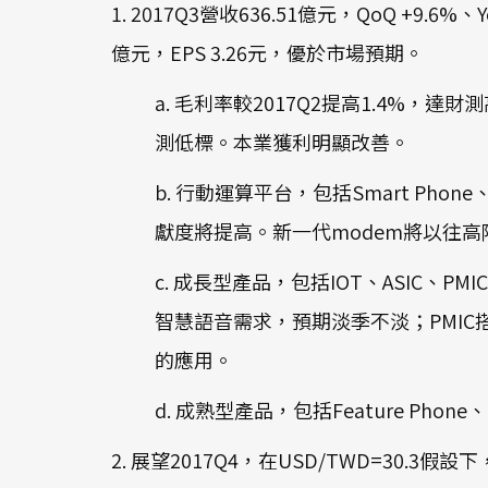
1. 2017Q3營收636.51億元，QoQ +9.6%
億元，EPS 3.26元，優於市場預期。
a. 毛利率較2017Q2提高1.4%
測低標。本業獲利明顯改善。
b. 行動運算平台，包括Smart Phon
獻度將提高。新一代modem將以往高
c. 成長型產品，包括IOT、ASIC、PM
智慧語音需求，預期淡季不淡；PMIC
的應用。
d. 成熟型產品，包括Feature Ph
2. 展望2017Q4，在USD/TWD=30.3假