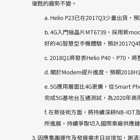
復甦的趨勢不變。
a. Helio P23已在2017Q3少量
b. 4G入門級晶片MT6739，採用
好的4G智慧型手機體驗，預計2017Q
c. 2018Q1將發表Helio P40
d. 關於Modem提升進度，預期201
e. 5G應用層面比4G更廣，從Smar
完成5G基地台互通測試，為2020年
f. 在新技術方面，將持續深耕NB-I
所進展，持續爭取切入國際車廠供應鏈
3. 因應集團運作及發展需求日益增加，謝