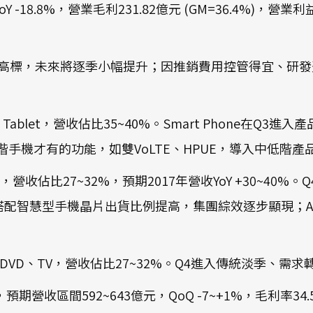
、YoY -18.8%，營業毛利231.82億元 (GM=36.4%)，營業利
，達財測高標，未來將逐季小幅提升；因推銷費用控管得宜、研
e、Tablet，營收佔比35~40%。Smart Phone在
階手機才有的功能，如雙VoLTE、HPUE，導入中低階
IC，營收佔比27~32%，預期2017年營收YoY +30~40%
搭配智慧型手機晶片出貨比例提高，集團綜效逐步顯現；AS
one、DVD、TV，營收佔比27~32%。Q4進入傳統淡季、需求
設下，預期營收區間592~643億元，QoQ -7~+1%，毛利率3