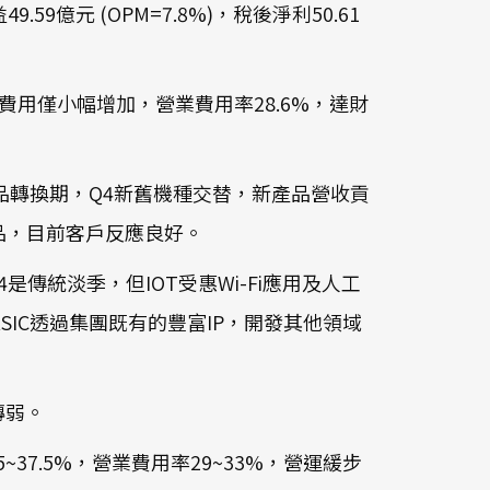
益49.59億元 (OPM=7.8%)，稅後淨利50.61
發費用僅小幅增加，營業費用率28.6%，達財
Q3進入產品轉換期，Q4新舊機種交替，新產品營收貢
產品，目前客戶反應良好。
。Q4是傳統淡季，但IOT受惠Wi-Fi應用及人工
IC透過集團既有的豐富IP，開發其他領域
轉弱。
4.5~37.5%，營業費用率29~33%，營運緩步