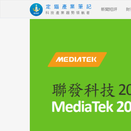
定 錨 產 業 筆 記
新聞短評
財
科 技 產 業 趨 勢 領 航 者