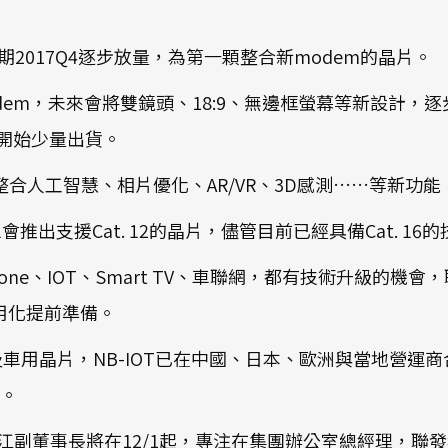
出貨，預期2017Q4逐步放量，為第一顆整合新modem的晶片。
新modem，未來會將雙鏡頭、18:9、無邊框螢幕等新設
4開始少量出貨。
、P70，將整合人工智慧、相片優化、AR/VR、3D感測……
8H1會推出支援Cat. 12的晶片，儘管目前已經具備Cat.
t Phone、IOT、Smart TV、車聯網，都有技術升級
商用化提前準備。
OT及車用晶片，NB-IOT已在中國、日本、歐洲與當地
。
清江副董事長將在12/1起，專注在集團辦公室總經理，