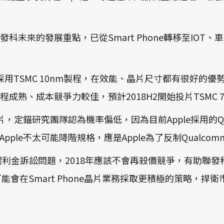
未來的發展重點，已從Smart Phone轉移至IOT、車用晶
，都採用TSMC 10nm製程，在效能、晶片尺寸都有很好的優勢
熟、成本競爭力較佳，預計2018H2開始投片TSMC 
片，定錨研究團隊認為機率偏低，因為目前Apple採用的Qual
片，Apple不太可能降階規格，應是Apple為了反制Qualc
期面臨權利金訴訟問題，2018年應該不會再殺價競爭，有助
可能會在Smart Phone晶片業務採取更積極的策略，捍