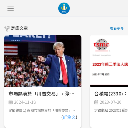
定錨文章
查看更多
市場熱衷於「川普交易」，聚焦川普新政潛在影響
台積電(2330
2024-11-18
2023-07-20
定錨觀點 1) 近期市場熱衷於「川普交易」，尤其擔憂提高關稅將引發輸入型通膨，影響FED寬鬆貨幣政策的延續性，但實際上，川普高喊提高關稅的主要目的在於強迫各國政府與美國進行雙邊貿易談判，以及促使全球供應鏈重組，對於通膨的中長期影響可能會遠低於市場預期。 2) 川普將提供便宜能源、優惠稅率......等條件，並建立關稅壁壘，吸引海外企業前往美國投資，增加本土就業機會，創造薪資、通膨穩定上升的環境；而FED將延續寬鬆貨幣政策，維持穩定的利率及就業環境，美股短多、中持平、長多，美債短空、中持平、長偏多，美元短多、中震盪、長偏空。 3) 川普對台灣晶片課稅僅為選舉語言，對台灣半導體產業幾乎無影響，但有可能導致電子資通訊產業加速調整全球供應鏈佈局。此外，台灣航太軍工產業，可期待美國釋出無人機訂單，以及雙方加強技術合作的機會。 市場熱衷於「川普交易」(Trump Trade) 2024年美國總統大選由共和黨候選人川普(Donald Trump)以312張選舉人票勝出，預計2025年1月20日宣誓就職，重返白宮。此外，共和黨在參議院及眾議院皆成功拿下多數席次，接近「完全執政」，故近期市場熱衷於「川普交易」，亦即臆測川普在選前提出的政策主張對於美國經濟的影響，包括以下幾點： 1) 提高關稅：對中國課徵超過60%關稅，並減少向中國進口必需品。對其他國家則課徵10~20%關稅。 美國商品貿易年進口額超過3兆美元，佔美國GDP超過10%，如果對所有國家課徵10~20%關稅，並且針對中國課徵超過60%關稅，恐導致進口商品價格上漲，衝擊消費者購買力。 2) 減稅：企業所得稅率從21%調降至20%，對於在美國製造產品的公司，進一步調降稅率至15%。此外，將取消小費、社會安全福利金、加班工資的所得稅。 減稅政策可減輕企業及個人納稅負擔，提高企業獲利及民眾可支配所得，並在一定程度上抵銷前述進口商品價格上漲對於消費者購買力的衝擊；然而，減稅政策將增加政府財政壓力，有可能必須擴大舉債支應，導致美債殖利率上升、價格下跌。定錨認為，未來川普政府將透過「政府效率部」裁撤不必要的政府組織，削減政府支出，確保美國財政收支平衡。 3) 移民監管政策：加強邊境管制，驅逐非法移民。 限制移民將會減少勞動力供給，有可能導致薪資成長、通膨升溫，影響聯準會(FED)寬鬆貨幣政策的延續性，且近期FOMC會議已開始暗示降息步調有可能會開始放緩(詳見2024年11月9日發佈「FED再度降息1碼，市場關注降息步調能否延續」)，不利於債券市場行情。以產業別來看，雇用大量低階勞工的服務業將首當其衝，而高科技產業所受影響相對輕微。 4) 偏好傳統能源：將減少國內環保法規，鼓勵原油開採，並退出巴黎氣候協定。 鼓勵頁岩油開採將使全球原油供給增加，有助於穩定國際原油價格，而美國身為全球最大原油消費國，在國際原油價格維持穩定的情況下，可緩和提高關稅及移民監管政策帶來的通膨上升壓力。 5) 鼓勵製造業回流，反對多邊協定：主張「美國優先」理念，鼓勵製造業回流，抵制傳統的多邊貿易協定，強調雙邊談判，以確保美國在每項協定中獲得實質利益。 川普有可能會推出相關政策，吸引海外企業前往美國投資，導致全球資金流入美國，帶動美元匯率短期走勢轉強。 綜合以上，近期金融市場「川普交易」的主軸，主要關注提高關稅、加強移民監管政策，並提供優惠稅率吸引海外企業前往美國投資，增加本土就業機會，恐引發通膨復燃，帶動美股、美元匯率短期走勢轉強，美債短期走勢疲弱。 「川普交易」的反思 在川普正式就職後，目前市場熱衷的「川普交易」能否延續，仍須觀察選前支票的實際執行程度。 定錨認為，川普高喊提高關稅的主要目的在於以下兩點： 1) 強迫各國政府與美國進行雙邊貿易談判：以關稅作為籌碼，脅迫對美國享有巨大貿易順差的國家，能夠主動向美國投誠，包括擴大向美國購買商品，或是前往美國投資，緩解美國貿易逆差持續擴大的問題。以台灣為例，川普有可能會要求台灣擴大購買農產品、軍火、能源，或是要求台積電擴大美國建廠規模，藉此平衡貿易逆差。 2) 促使全球供應鏈重組：對中國課徵高額關稅，迫使製造業持續流出中國，遷移至其他低成本國家，例如東南亞地區。 也就是說，川普並不希望真的課到關稅，導致國內面臨輸入型通膨，否則將會影響到FED寬鬆貨幣政策的延續性，也不利於創造弱勢美元環境，強化「美國製造」的出口競爭力。實際上，川普的真正目的是提供便宜能源、優惠稅率......等條件，並建立關稅壁壘，吸引海外企業前往美國投資，增加本土就業機會，創造薪資、通膨穩定上升的環境，故提高關稅對於美國通膨升溫的實質影響，有可能會遠低於市場預期，且不能忽略能源價格穩定對於改善通膨的正面效益，讓聯準會得以延續寬鬆貨幣政策，美股、美債、美元中長期走勢仍會回歸基本面。 1) 美股：短多、中持平、長多。 2024年底以前，市場持續熱衷於「川普交易」，帶動美股持續上漲；在川普上任後，有可能陸續推出關稅、移民監管政策，須持續觀察2025下半年美國是否會面臨通膨升溫、經濟成長放緩的風險；長期則受惠於企業擴大導入AI促進生產效率提升，以及「美國製造」增加本土就業機會。 2) 美債：短空、中持平、長偏多 2024年底以前，市場持續熱衷於「川普交易」，帶動美債殖利率維持高檔、價格承壓；在川普上任後，美債行情可望回歸聯準會貨幣政策，2025年底以前維持緩步降息基調不變，可望帶動短債殖利率下降、價格上漲，但長債殖利率下降空間有限、價格潛在上漲空間不大，以領取配息為主；2026年以後則觀察聯準會能否成功將通膨控制在2%以內，並維持穩定的利率及就業環境，帶動中性利率進一步下降。 3) 美元：短多、中震盪、長偏空 2024年底以前，市場持續熱衷於「川普交易」，帶動美元匯率持續走強；在川普上任後，各項政策陸續推出，對於美元走勢造成多方面的影響，恐導致美元匯率區間震盪；2026年以後則有可能因減稅政策導致財政赤字擴大，以及川普希望創造弱勢美元環境，強化「美國製造」的出口競爭力，促使美元匯率轉弱。參考以往共和黨執政期間，皆採取弱勢美元政策(詳見【圖一】) 【圖一】2000年以來美國共和黨執政期間對應美元指數走勢 對台灣產業潛在影響 儘管川普在選舉期間，高喊要對台灣製造的晶片課徵關稅，但觀察台灣近年對美國出口產品前三大項目，分別是資通訊產品、基本金屬及其製品、電機/機械產品，半導體甚至連前十大都排不進去，主因美國是終端產品消費國，並非是半成品製造加工國，而晶片通常是以半成品型態直接出貨至ODM廠進行打板上料，不會以成品型態銷售至消費者手上。 定錨認為，川普的選舉語言主要是希望改善美國對台灣的貿易逆差，但川普新政仍會對台灣各大產業造成不同程度的影響，相關評估如下： 1) 半導體產業：先進製程需求維持強勁，成熟製程可望受惠於川普擴大半導體禁令。 根據前次台積電法說會，美國廠量產初期毛利率將低於公司平均值，如果川普要求台積電擴大美國建廠規模，確實有可能會稀釋台積電毛利率表現。然而，美國建廠曠日廢時，以台積電於2020年5月首次宣布將在美國建廠，首座工廠將於2025年初正式量產，建廠期間約4.5年，已超越川普本次任期，新政府上台後台積電未必會延續擴大美國建廠規模的策略，故不會有立即性的影響。未來數年內，台積電仍將受惠於AI快速發展，對於先進製程、先進封裝的需求迫切，帶動營收持續成長。 台系成熟製程半導體廠商近期受到中國半導體產業崛起，並積極推動國產化，導致產能利用率普遍低迷；如果川普擴大半導體禁令，並要求美國企業半導體採購策略「去中國化」，則台系成熟製程半導體廠商可望受惠於轉單效應。 台系IC設計公司，可以依照客戶需求，靈活調整在台灣或中國半導體廠商投片策略，相對不受影響。 2) 電子資通訊產業：將加速調整全球供應鏈佈局，規避關稅。 台系ODM廠在全球NB市佔率70%以上，在全球伺服器市佔率90%以上，過去主要在中國生產，但在2018年川普啟動中美貿易戰後，高階產品逐步回流台灣生產，而低階產品則遷移至東南亞、墨西哥、印度......等低成本國家生產。如果川普進一步提高對中國課徵高額關稅，有可能導致台系ODM廠加速調整全球供應鏈佈局。 值得留意的是，為防止業者利用墨西哥洗產地，藉以規避美國關稅，川普提出美墨加貿易協定重新談判，在墨西哥設廠的ODM廠，包括廣達、緯創、和碩、仁寶、英業達、緯穎......等，將面臨潛在不確定性。 3) 面板產業：課稅難度高，影響有限。 面板與晶片相同，屬於上游零組件，通常會直接出貨給ODM廠進行組裝加工，受關稅影響不大。此外，美系設備廠已淡出LCD設備市場，故川普也很難仿效半導體產業，透過設備取得限制，阻礙中國面板產業發展。 4) 汽車產業：有利於Tesla供應鏈。 川普主張取消電動車相關補助，雖不利於電動車銷售，但市場仍期待川普任命馬斯克(Elon Musk)就任效率委員會共同主席後，馬斯克將獲得更大的政策影響力，可望促使各州政府加速Robotaxi無人駕駛服務審核流程，使得Tesla在無人駕駛服務搶得先機。 5) 航太軍工：台系供應鏈期待無人機訂單 預期川普將加強國防支出，以及與盟友的軍事合作關係，台灣航太軍工產業可望受惠於美國釋出無人機相關訂單，以及擴大技術合作的機會，強化在美國「第一島鏈」的戰略地位。此外，由於台灣軍規認證對於「去中國化」審查非常嚴謹，可避免紅色供應鏈的疑慮，故獲得台灣軍規認證的航太軍工產品，對於國際買家相當具有吸引力，藉由與美國的合作，可望打開國際市場。 6) 工具機：技術能力不足，難以受惠於「美國製造」。 台灣工具機產業長期依賴美國及中國市場，如果川普上任後積極推動「美國製造」，並對中國製工具機課徵高額關稅，勢必要向其他國家採購工具機。然而，美國人工成本高昂，製造業勢必要實現高度自動化，才能擁有成本競爭力，但台系工具機業者受限於技術能力不足，高階工具機仍由日本、德國業者寡佔，在日圓匯率弱勢的情況下，台系工具機業者較難爭取訂單。 7) 鋼鐵業：弊大於利，但特定廠商可望受惠。 川普於2018年對進口鋼鐵產品加徵25%關稅，對包括台灣在內的多個鋼鐵出口國造成影響，但也因此嘉惠美國鋼鐵業。台系鋼鐵業者大成鋼，在美國設有生產據點及銷售通路，為美國最大鋁捲板通路商、前四大不鏽鋼通路商，可望受惠。 目前台灣出口至美國的產品型態，主要是加工過後的金屬製品，例如水龍頭、手工具機、螺絲螺帽......等，如果川普對這些產品課徵關稅，相關業者恐受到波及。
(
詳全文
)