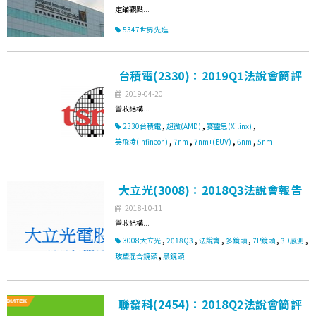
定錨觀點...
5347世界先進
台積電(2330)：2019Q1法說會簡評
2019-04-20
營收結構...
,
,
,
2330台積電
超微(AMD)
賽靈思(Xilinx)
,
,
,
,
英飛凌(Infineon)
7nm
7nm+(EUV)
6nm
5nm
大立光(3008)：2018Q3法說會報告
2018-10-11
營收結構...
,
,
,
,
,
,
3008大立光
2018Q3
法說會
多鏡頭
7P鏡頭
3D感測
,
玻塑混合鏡頭
黑鏡頭
聯發科(2454)：2018Q2法說會簡評