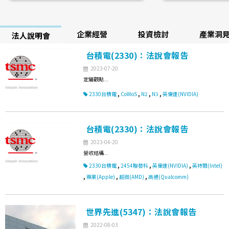
企業經營
投資檢討
產業洞
法人說明會
台積電(2330)：法說會報告
2023-07-20
定錨觀點...
,
,
,
,
2330台積電
CoWoS
N2
N3
英偉達(NVIDIA)
台積電(2330)：法說會報告
2023-04-20
營收結構...
,
,
,
2330台積電
2454聯發科
英偉達(NVIDIA)
英特爾(Intel)
,
,
,
蘋果(Apple)
超微(AMD)
高通(Qualcomm)
世界先進(5347)：法說會報告
2022-08-03