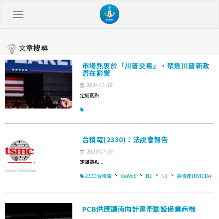
文章搜尋
市場熱衷於「川普交易」，聚焦川普新政
潛在影響
2024-11-18
定錨觀點...
台積電(2330)：法說會報告
2023-07-20
定錨觀點...
、
、
、
、
2330台積電
CoWoS
N2
N3
英偉達(NVIDIA)
PCB供應鏈南向計畫牽動設備業商機