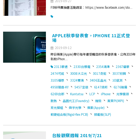
2019-09-27
FB粉絲團抽書活動請至：https://www.facebook.com/sto...
APPLE秋季發表會，IPHONE 11正式登
場
2019-09-12
昨日蘋果(Apple)舉行每年最受矚目的秋季發表會，公佈2019年
新款iPhon...
、
、
、
、
2313華通
2330台積電
2354鴻準
2367燿華
、
、
、
、
2474可成
3008大立光
3017奇鋐
3037欣興
、
、
、
、
3105穩懋
3324雙鴻
3406玉晶光
3D感測
、
、
、
、
4958臻鼎-KY
5457宣德
6147頎邦
6176瑞儀
、
、
、
、
、
6269台郡
Kantatsu
LCP
iPhone
光學鏡頭
、
、
、
、
散熱
晶圓代工(Foundry)
機殼
異質PI(MPI)
、
、
、
背光模組
舜宇光學
蘋果(Apple)
、
軟硬結合板(Rigid-flex PCB)
類載板(SLP)
台股觀察週報 2019/7/21