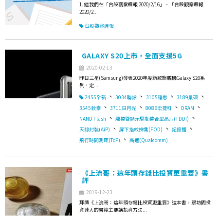
1. 繼我們在「台股觀察週報 2020/2/16」、「台股觀察週報
2020/2...
台股觀察週報
GALAXY S20上市，全面支援5G
2020-02-13
昨日三星(Samsung)發表2020年度新款旗艦機Galaxy S20系
列，定...
、
、
、
、
2455全新
3034聯詠
3105穩懋
3189景碩
、
、
、
、
3545敦泰
3711日月光
8086宏捷科
DRAM
、
、
NAND Flash
觸控暨顯示驅動整合型晶片(TDDI)
、
、
、
天線封裝(AiP)
屏下指紋辨識(FOD)
記憶體
、
飛行時間測距(ToF)
高通(Qualcomm)
《上流哥：這年頭存錢比投資更重要》書
評
2019-12-23
拜讀《上流哥：這年頭存錢比投資更重要》這本書，跟坊間投
資達人的書籍主要講投資方法...