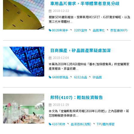
車用晶片需求，半導體業者意見分歧
2018-12-22
根據SEMI最新報告，受惠車用MOSFET、IGBT需求暢旺，以及
第三代半導體材...
、
、
、
8028昇陽半
3289宜特
晶圓薄化
恩智浦(NXP)
日商擴產，矽晶圓產業疑慮加深
2018-12-04
本篇為2018年12月4日提供給「基本/加值版會員」的定錨獨家
產業報告，非當前最...
、
、
6488環球晶
6182合晶
矽晶圓
邦特(4107)：輕鬆投資報告
2018-11-29
本文為「定錨輕鬆投資月報(2018年11月號)」之內容節錄，若
您想瞭解更多與食衣...
、
、
4107邦特
血液透析(洗腎)
TPU體內導管