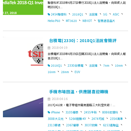
聯發科於2018年4月27日舉行2018Q1法人說明會，向投資人說
明2018Q1...
、
、
、
、
、
2454聯發科
2018Q1
法說會
5G
ASIC
、
、
、
Helio P60
MT3620
NB-IOT
智慧語音晶片
台積電(2330)：2018Q1法說會簡評
2018-04-19
台積電於2018年4月19日召開2018Q1法人說明會，向投資人報
告2018Q1...
、
、
、
、
、
2018Q1
2330台積電
法說會
7nm
10nm
、
、
16nm
28nm
EUV
手機市場回溫，供應鏈喜迎轉機
2018-04-16
2017Q4以來，電子零組件廠商面臨三大利空夾殺：...
、
、
、
、
iPhone
3105穩懋
2455全新
8086宏捷科
、
、
、
、
3008大立光
5264鎧勝-KY
2474可成
2354鴻準
、
、
、
、
2313華通
2367燿華
3037欣興
6153嘉聯益
、
、
、
、