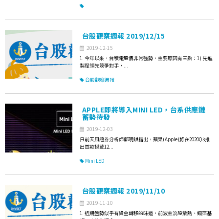
台股觀察週報 2019/12/15
2019-12-15
1. 今年以來，台積電股價非常強勢，主要原因有三點：1) 先進
製程領先競爭對手，...
台股觀察週報
APPLE即將導入MINI LED，台系供應鏈
蓄勢待發
2019-12-03
日前天風證券分析師郭明錤指出，蘋果(Apple)將在2020Q3推
出首款搭載12...
Mini LED
台股觀察週報 2019/11/10
2019-11-10
1. 近期盤勢似乎有資金轉移的味道，前波主流股散熱、銅箔基