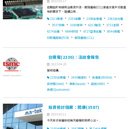
2023-05-17
近期由於地緣政治衝突升溫，銅箔基板(CCL)業者在客戶分散產
地的要求下，陸續公佈...
、
、
、
2313華通
2355敬鵬
2368金像電
2383台光電
、
、
、
、
、
3037欣興
3189景碩
6213聯茂
3715定穎
、
、
、
、
6274台燿
6664群翊
6727亞泰金屬
8046南電
、
印刷電路板(PCB)
銅箔基板(CCL)
台積電(2330)：法說會報告
2023-04-20
營收結構...
、
、
、
2330台積電
2454聯發科
英偉達(NVIDIA)
、
、
、
英特爾(Intel)
蘋果(Apple)
超微(AMD)
高通(Qualcomm)
投資檢討個案：閎康(3587)
2023-02-11
今天來分享錨粉前幾天敲碗的投資心法。...
、
、
2330台積電
3587閎康
第三代半導體