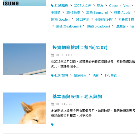
、
、
、
、
、
3105穩懋
3008大立光
華為
Oppo
Vivo
、
、
、
、
多鏡頭
3545敦泰
三星(Samsung)
蘋果(Apple)
、
、
、
匯頂(Goodix)
6462神盾
6456GIS-KY
折疊式手機
、
、
、
高通(Qualcomm)
博通(Broadcom)
濾波器(Filter)
投資個案檢討：邦特(4107)
2019-01-03
在2018年11月23日，投資界的老長官提醒站長，邦特股價跌破
80元，或許是個不...
、
、
、
4107邦特
醫療耗材
洗腎
TPU導管
基本面與股價，老人與狗
2018-12-25
定錨新站上線至今已有兩個多月，這段時間，我們持續發表各
種類型的分析報告，分享給各...