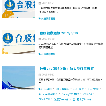
2019-07-21
1. 目前市場聚焦在美國聯準會(FED)利率政策動向，根據
FEDWatch顯示，...
台股觀察週報
台股觀察週報 2019/6/30
2019-06-30
1. 2019年6月29日，位於大阪的G20高峰會，川普與習近平就貿
易戰問題達成...
台股觀察週報
波音737即將復飛，航太股訂單看旺
2019-06-11
2019年3月10日，衣索比亞航空一架Boeing 737 MAX 8型飛機，
在...
、
、
、
、
2634漢翔
3004豐達科
4546長亨
4572駐龍
、
、
、
Airbus A320 NEO
Boeing 737 MAX
CFM-56
、
、
CFM-LEAP
波音(Boeing)
空中巴士(Airbus)