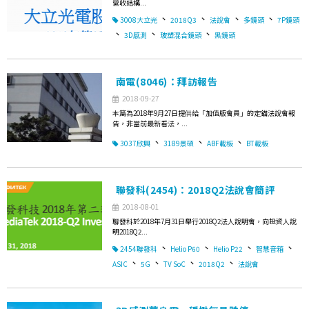
營收結構...
、
、
、
、
3008大立光
2018Q3
法說會
多鏡頭
7P鏡頭
、
、
、
3D感測
玻塑混合鏡頭
黑鏡頭
南電(8046)：拜訪報告
2018-09-27
本篇為2018年9月27日提供給「加值版會員」的定錨法說會報
告，非當前最新看法，...
、
、
、
3037欣興
3189景碩
ABF載板
BT載板
聯發科(2454)：2018Q2法說會簡評
2018-08-01
聯發科於2018年7月31日舉行2018Q2法人說明會，向投資人說
明2018Q2...
、
、
、
、
2454聯發科
Helio P60
Helio P22
智慧音箱
、
、
、
、
ASIC
5G
TV SoC
2018Q2
法說會