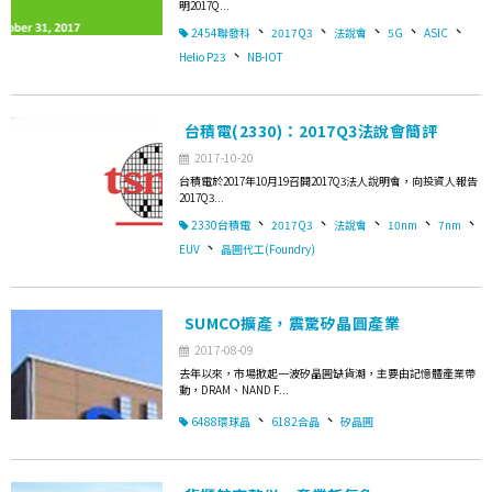
明2017Q...
、
、
、
、
、
2454聯發科
2017Q3
法說會
5G
ASIC
、
Helio P23
NB-IOT
台積電(2330)：2017Q3法說會簡評
2017-10-20
台積電於2017年10月19召開2017Q3法人說明會，向投資人報告
2017Q3...
、
、
、
、
、
2330台積電
2017Q3
法說會
10nm
7nm
、
EUV
晶圓代工(Foundry)
SUMCO擴產，震驚矽晶圓產業
2017-08-09
去年以來，市場掀起一波矽晶圓缺貨潮，主要由記憶體產業帶
動，DRAM、NAND F...
、
、
6488環球晶
6182合晶
矽晶圓