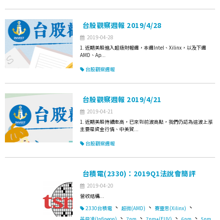
台股觀察週報 2019/4/28
2019-04-28
1. 近期美股進入超級財報週，本週Intel、Xilinx，以及下週
AMD、Ap...
台股觀察週報
台股觀察週報 2019/4/21
2019-04-21
1. 近期美股持續走高，已來到前波高點，我們仍認為這波上漲
主要是資金行情、中美貿...
台股觀察週報
台積電(2330)：2019Q1法說會簡評
2019-04-20
營收結構...
、
、
、
2330台積電
超微(AMD)
賽靈思(Xilinx)
、
、
、
、
英飛凌(Infineon)
7nm
7nm+(EUV)
6nm
5nm