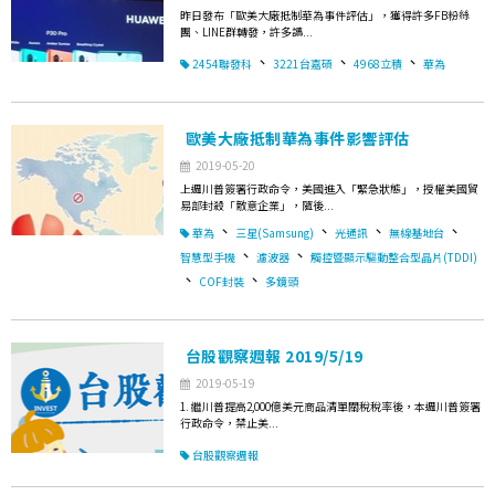
昨日發布「歐美大廠抵制華為事件評估」，獲得許多FB粉絲
團、LINE群轉發，許多讀...
、
、
、
2454聯發科
3221台嘉碩
4968立積
華為
歐美大廠抵制華為事件影響評估
2019-05-20
上週川普簽署行政命令，美國進入「緊急狀態」，授權美國貿
易部封殺「敵意企業」，隨後...
、
、
、
、
華為
三星(Samsung)
光通訊
無線基地台
、
、
智慧型手機
濾波器
觸控暨顯示驅動整合型晶片(TDDI)
、
、
COF封裝
多鏡頭
台股觀察週報 2019/5/19
2019-05-19
1. 繼川普提高2,000億美元商品清單關稅稅率後，本週川普簽署
行政命令，禁止美...
台股觀察週報