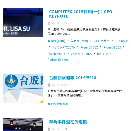
COMPUTEX 2019特輯(一)：CEO
KEYNOTE
2019-05-27
今天超微(AMD)總裁暨執行長蘇姿豐女士，在台北電腦展
(Computex 201...
、
、
、
超微(AMD)
英特爾(Intel)
2330台積電
3533嘉澤
、
、
、
、
NVIDIA RTX2070
Ryzen 3700X
Ryzen 3800X
、
、
、
Ryzen 3900X
Core i9-9900KS
Ice Lake
Radeon RX5700
台股觀察週報 2019/5/26
2019-05-25
1. 本週持續反映華為事件(詳見「歐美大廠抵制華為事件評
估」)，較具指標性的穩懋...
台股觀察週報
華為事件潛在受惠股
2019-05-21