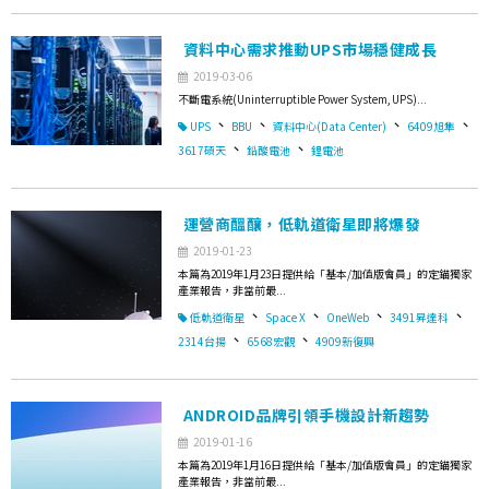
資料中心需求推動UPS市場穩健成長
2019-03-06
不斷電系統(Uninterruptible Power System, UPS)...
、
、
、
、
UPS
BBU
資料中心(Data Center)
6409旭隼
、
、
3617碩天
鉛酸電池
鋰電池
運營商醞釀，低軌道衛星即將爆發
2019-01-23
本篇為2019年1月23日提供給「基本/加值版會員」的定錨獨家
產業報告，非當前最...
、
、
、
、
低軌道衛星
Space X
OneWeb
3491昇達科
、
、
2314台揚
6568宏觀
4909新復興
ANDROID品牌引領手機設計新趨勢
2019-01-16
本篇為2019年1月16日提供給「基本/加值版會員」的定錨獨家
產業報告，非當前最...