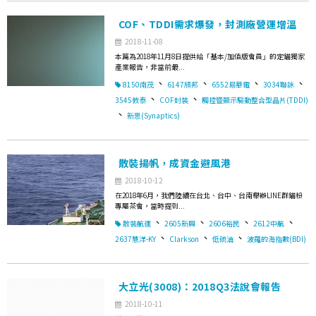
COF、TDDI需求爆發，封測廠營運增溫
2018-11-08
本篇為2018年11月8日提供給「基本/加值版會員」的定錨獨家
產業報告，非當前最...
、
、
、
、
8150南茂
6147頎邦
6552易華電
3034聯詠
、
、
3545敦泰
COF封裝
觸控暨顯示驅動整合型晶片(TDDI)
、
新思(Synaptics)
散裝揚帆，成資金避風港
2018-10-12
在2018年6月，我們陸續在台北、台中、台南舉辦LINE群錨粉
專屬茶會，當時提到...
、
、
、
、
散裝航運
2605新興
2606裕民
2612中航
、
、
、
2637慧洋-KY
Clarkson
低硫油
波羅的海指數(BDI)
大立光(3008)：2018Q3法說會報告
2018-10-11