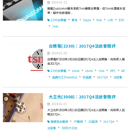
2018-01-22
報載Qualcomm雖有意將7nm轉單台積電，但7nm光罩遲未定
案，腳步有放緩跡...
、
、
、
、
、
2330台積電
華為
Oppo
Vivo
小米
EUV
、
7nm
台積電(2330)：2017Q4法說會簡評
2018-01-18
台積電於2018年1月18日召開2017Q4法人說明會，向投資人報
告2017Q4...
、
、
、
、
、
2330台積電
10nm
16nm
7nm
HPC
IoT
、
、
、
、
晶圓代工(Foundry)
矽晶圓
2017Q4
法說會
大立光(3008)：2017Q4法說會簡評
2018-01-15
大立光於2018年1月11日召開2017Q4法人說明會，向投資人說
明2017Q4...
、
、
、
、
玻塑混合鏡頭
7P鏡頭
3D感測
2017Q4
、
法說會
3008大立光