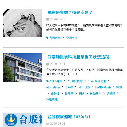
現在是多頭？還是空頭？
2020-03-12
昨天收到一個有趣的問題：「請問現在算是邁入空頭市場嗎？
或者仍然是短空長多？如果是...
、
多頭市場
空頭市場
武漢肺炎後科技產業復工狀況追蹤
2020-03-11
完整版報告請參考「訂閱方案」，包括「武漢肺炎後科技產業
復工狀況追蹤 (上)」、「...
、
、
、
2317鴻海
2330台積電
5347世界先進
、
、
、
、
Alphaliner
DRAM
Mini LED
NAND Flash
PCB
、
、
、
、
、
、
低硫油
矽晶圓
網通
被動元件
記憶體
貨櫃航運
台股觀察週報 2020/3/1
2020-03-01