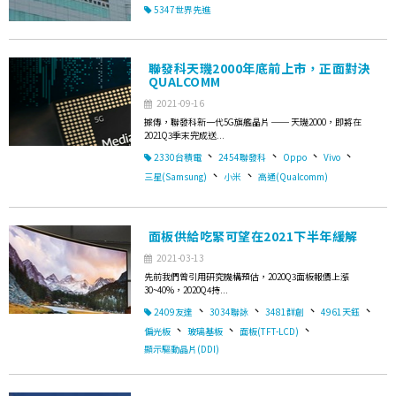
5347世界先進
聯發科天璣2000年底前上市，正面對決
QUALCOMM
2021-09-16
據傳，聯發科新一代5G旗艦晶片 ── 天璣2000，即將在
2021Q3季末完成送...
、
、
、
、
2330台積電
2454聯發科
Oppo
Vivo
、
、
三星(Samsung)
小米
高通(Qualcomm)
面板供給吃緊可望在2021下半年緩解
2021-03-13
先前我們曾引用研究機構預估，2020Q3面板報價上漲
30~40%，2020Q4持...
、
、
、
、
2409友達
3034聯詠
3481群創
4961天鈺
、
、
、
偏光板
玻璃基板
面板(TFT-LCD)
顯示驅動晶片(DDI)