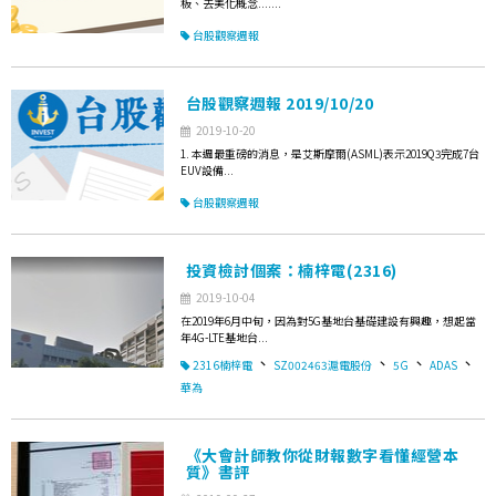
板、去美化概念.......
台股觀察週報
台股觀察週報 2019/10/20
2019-10-20
1. 本週最重磅的消息，是艾斯摩爾(ASML)表示2019Q3完成7台
EUV設備...
台股觀察週報
投資檢討個案：楠梓電(2316)
2019-10-04
在2019年6月中旬，因為對5G基地台基礎建設有興趣，想起當
年4G-LTE基地台...
、
、
、
、
2316楠梓電
SZ002463滬電股份
5G
ADAS
華為
《大會計師教你從財報數字看懂經營本
質》書評