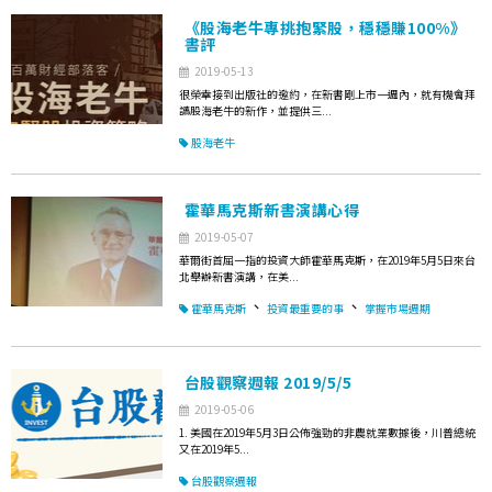
《股海老牛專挑抱緊股，穩穩賺100%》
書評
2019-05-13
很榮幸接到出版社的邀約，在新書剛上市一週內，就有機會拜
讀股海老牛的新作，並提供三...
股海老牛
霍華馬克斯新書演講心得
2019-05-07
華爾街首屈一指的投資大師霍華馬克斯，在2019年5月5日來台
北舉辦新書演講，在美...
、
、
霍華馬克斯
投資最重要的事
掌握市場週期
台股觀察週報 2019/5/5
2019-05-06
1. 美國在2019年5月3日公佈強勁的非農就業數據後，川普總統
又在2019年5...
台股觀察週報