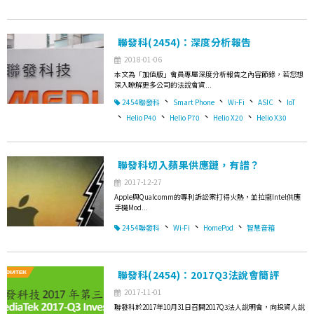
聯發科(2454)：深度分析報告
2018-01-06
本文為「加值版」會員專屬深度分析報告之內容節錄，若您想
深入瞭解更多公司的法說會資...
、
、
、
、
2454聯發科
Smart Phone
Wi-Fi
ASIC
IoT
、
、
、
、
Helio P40
Helio P70
Helio X20
Helio X30
聯發科切入蘋果供應鏈，有譜？
2017-12-27
Apple與Qualcomm的專利訴訟案打得火熱，並拉攏Intel供應
手機Mod...
、
、
、
2454聯發科
Wi-Fi
HomePod
智慧音箱
聯發科(2454)：2017Q3法說會簡評
2017-11-01
聯發科於2017年10月31日召開2017Q3法人說明會，向投資人說