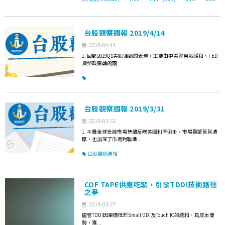
台股觀察週報 2019/4/14
2019-04-14
1. 回顧2019Q1美股強勁的表現，主要由中美貿易戰緩和、FED
貨幣政策轉鴿兩...
台股觀察週報 2019/3/31
2019-03-31
1. 本週全球金融市場持續反映美國利率倒掛，市場觀望氣氛濃
厚，也加深了市場對聯準...
台股觀察週報
COF TAPE供應吃緊，引發TDDI技術路徑
之爭
2019-03-27
儘管TDDI因單價低於Small DDI及Touch IC的總和，具成本優
勢，獲...