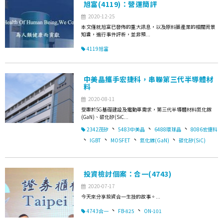
旭富(4119)：營運簡評
2020-12-25
本文僅就旭富已發佈的重大訊息，以及原料藥產業的相關背景
知識，進行事件評析，並非預...
4119旭富
中美晶攜手宏捷科，串聯第三代半導體材
料
2020-08-11
受惠於5G基礎建設及電動車需求，第三代半導體材料氮化鎵
(GaN)、碳化矽(SiC...
、
、
、
2342茂矽
5483中美晶
6488環球晶
8086宏捷科
、
、
、
、
IGBT
MOSFET
氮化鎵(GaN)
碳化矽(SiC)
投資檢討個案：合一(4743)
2020-07-17
今天來分享投資合一生技的故事。...
、
、
4743合一
FB-825
ON-101