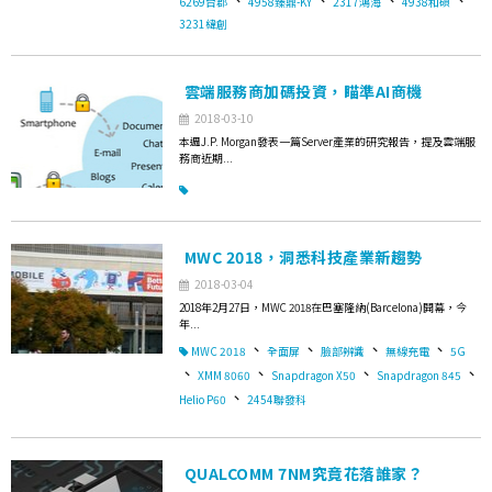
6269台郡
4958臻鼎-KY
2317鴻海
4938和碩
3231緯創
雲端服務商加碼投資，瞄準AI商機
2018-03-10
本週J.P. Morgan發表一篇Server產業的研究報告，提及雲端服
務商近期...
MWC 2018，洞悉科技產業新趨勢
2018-03-04
2018年2月27日，MWC 2018在巴塞隆納(Barcelona)開幕，今
年...
、
、
、
、
MWC 2018
全面屏
臉部辨識
無線充電
5G
、
、
、
、
XMM 8060
Snapdragon X50
Snapdragon 845
、
Helio P60
2454聯發科
QUALCOMM 7NM究竟花落誰家？