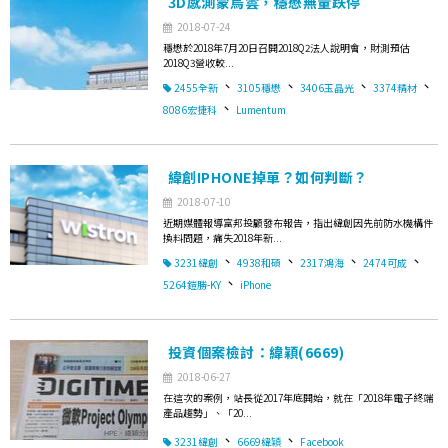
3D感測蒙烏雲，穩懋無量跌停
2018-07-24
穩懋於2018年7月20日召開2018Q2法人說明會，財測預估
2018Q3營收較...
、
、
、
、
2455全新
3105穩懋
3406玉晶光
3374精材
、
8086宏捷科
Lumentum
緯創IPHONE掉單？如何判斷？
2018-07-10
近期媒體報導富邦投顧發布報告，指出緯創因先前防水機構件
換料問題，痛失2018年新...
、
、
、
、
3231緯創
4938和碩
2317鴻海
2474可成
、
5264鎧勝-KY
iPhone
投資個案檢討：緯穎(6669)
2018-06-27
在這次的案例，站長從2017年底開始，就在「2018年電子終端
產品趨勢」、「20...
、
、
3231緯創
6669緯穎
Facebook