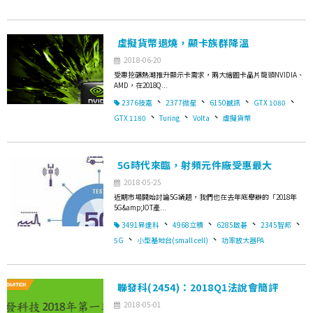
虛擬貨幣退燒，顯卡族群降溫
2018-06-20
受惠挖礦熱潮推升顯示卡需求，兩大繪圖卡晶片龍頭NVIDIA、
AMD，在2018Q...
、
、
、
、
2376技嘉
2377微星
6150撼訊
GTX 1080
、
、
、
GTX 1180
Turing
Volta
虛擬貨幣
5G時代來臨，射頻元件廠受惠最大
2018-05-25
近期市場開始討論5G議題，我們也在去年底舉辦的「2018年
5G&amp;IOT產...
、
、
、
、
3491昇達科
4968立積
6285啟碁
2345智邦
、
、
5G
小型基地台(small cell)
功率放大器PA
聯發科(2454)：2018Q1法說會簡評
2018-05-01