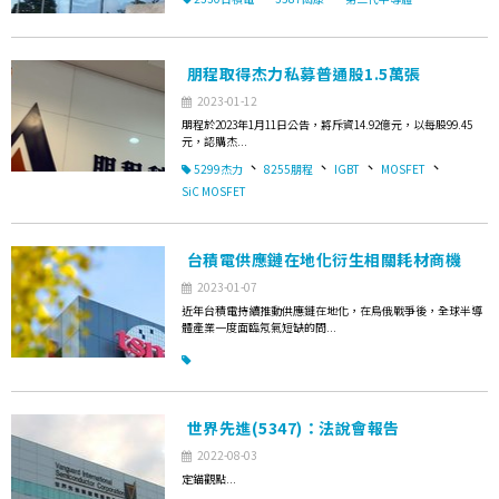
朋程取得杰力私募普通股1.5萬張
2023-01-12
朋程於2023年1月11日公告，將斥資14.92億元，以每股99.45
元，認購杰...
、
、
、
、
5299杰力
8255朋程
IGBT
MOSFET
SiC MOSFET
台積電供應鏈在地化衍生相關耗材商機
2023-01-07
近年台積電持續推動供應鏈在地化，在烏俄戰爭後，全球半導
體產業一度面臨氖氣短缺的問...
世界先進(5347)：法說會報告
2022-08-03
定錨觀點...