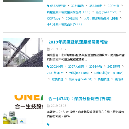
、
、
、
、
6552易華電
3034聯詠
3545敦泰
COF封裝
、
、
觸控暨顯示驅動整合型晶片(TDDI)
新思(Synaptics)
、
、
、
COF Tape
COG封裝
大尺寸顯示驅動晶片(LDDI)
小尺寸顯示驅動晶片(SDDI)
2019年鋼鐵暨航運產業關鍵報告
2019-03-17
風險警語：由於原物料報價與航運運價波動較大，財測係以當
前對原物料報價及航運運價的...
、
、
、
、
2002中鋼
2027大成鋼
2034允強
2605新興
、
、
2637慧洋-KY
力拓(Rio Tinto)
必和必拓(BHP Billiton)
、
、
、
、
散裝航運
淡水河谷(Vale SA)
貨櫃航運
鐵礦砂
合一(4743)：深度分析報告 [外稿]
2019-03-15
本報告由Dr. Allen提供，非定錨投資隨筆官方立場，若對報告
內容有疑問，歡迎...