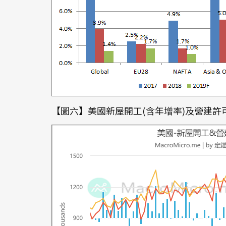
【圖六】美國新屋開工(含年增率)及營建許可 (