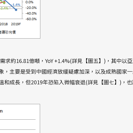
約16.81億噸，YoY +1.4%(詳見【圖五】)，其中以
降溫跡象，主要是受到中國經濟放緩疑慮加深，以及成熟國家
呈現溫和成長，但2019年恐陷入微幅衰退(詳見【圖七】)