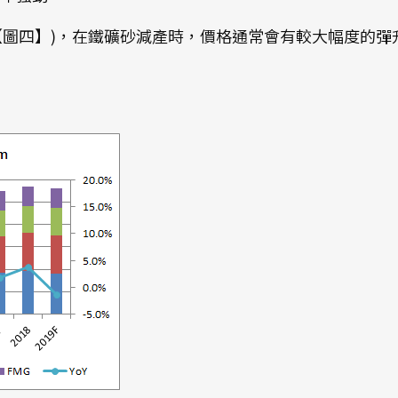
圖四】)，在鐵礦砂減產時，價格通常會有較大幅度的彈升