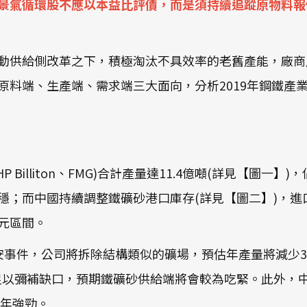
景氣循環股不應以本益比評價，而是須持續追蹤原物料報
政府推動供給側改革之下，積極淘汰不具效率的老舊產能，
原料端、生產端、需求端三大面向，分析2019年鋼鐵產
、BHP Billiton、FMG)合計產量達11.4億噸(詳見【圖一】
；而中國持續調整鐵礦砂港口庫存(詳見【圖二】)，進
美元區間。
安事件，公司將拆除結構類似的礦場，預估年產量將減少3,000~
產幅度不足以彌補缺口，預期鐵礦砂供給端將會較為吃緊。此外
8年強勁。