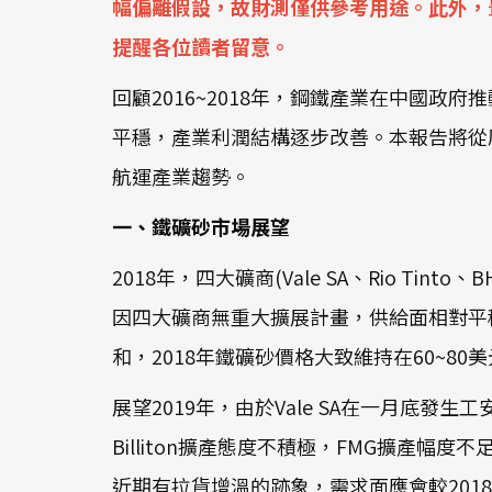
幅偏離假設，故財測僅供參考用途。此外，
提醒各位讀者留意。
回顧2016~2018年，鋼鐵產業在中國
平穩，產業利潤結構逐步改善。本報告將從
航運產業趨勢。
一、鐵礦砂市場展望
2018年，四大礦商(Vale SA、Rio Tinto
因四大礦商無重大擴展計畫，供給面相對平穩
和，2018年鐵礦砂價格大致維持在60~80
展望2019年，由於Vale SA在一月底發生工
Billiton擴產態度不積極，FMG擴
近期有拉貨增溫的跡象，需求面應會較201