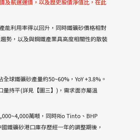
價及航運運價，以及歷史股價淨值比，在此
廠商產能利用率得以回升，同時鐵礦砂價格相對
業趨勢，以及與鋼鐵產業具高度相關性的散裝
)，佔全球鐵礦砂產量約50~60%，YoY +3.8%。
口量持平(詳見【圖三】)，需求面亦屬溫
4,000萬噸，同時Rio Tinto、BHP
，中國鐵礦砂港口庫存歷經一年的調整期後，