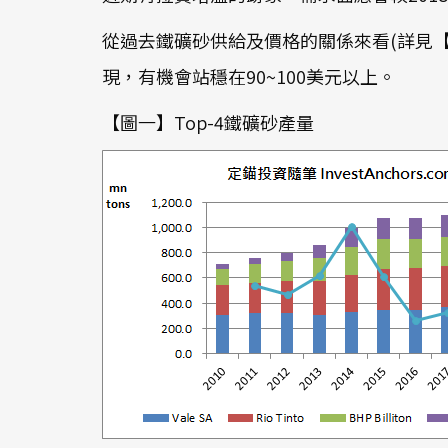
從過去鐵礦砂供給及價格的關係來看(詳見【
現，有機會站穩在90~100美元以上。
【圖一】Top-4鐵礦砂產量