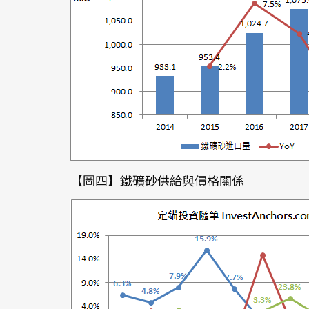
【圖四】鐵礦砂供給與價格關係