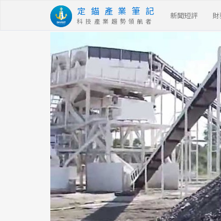
定 錨 產 業 筆 記
新聞短評
財
科 技 產 業 趨 勢 領 航 者