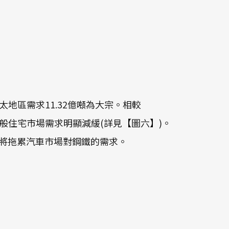
亞太地區需求11.32億噸為大宗。相較
一般住宅市場需求明顯減緩(詳見【圖六】)。
，也將拖累汽車市場對鋼鐵的需求。