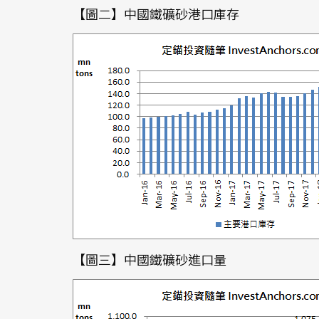
【圖二】中國鐵礦砂港口庫存
【圖三】中國鐵礦砂進口量