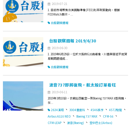
2019-07-21
1. 目前市場聚焦在美國聯準會(FED)利率政策動向，根據
FEDWatch顯示，...
台股觀察週報
台股觀察週報 2019/6/30
2019-06-30
1. 2019年6月29日，位於大阪的G20高峰會，川普與習近平就貿
易戰問題達成...
台股觀察週報
波音737即將復飛，航太股訂單看旺
2019-06-11
2019年3月10日，衣索比亞航空一架Boeing 737 MAX 8型飛機，
在...
、
、
、
、
2634漢翔
3004豐達科
4546長亨
4572駐龍
、
、
、
Airbus A320 NEO
Boeing 737 MAX
CFM-56
、
、
CFM-LEAP
波音(Boeing)
空中巴士(Airbus)