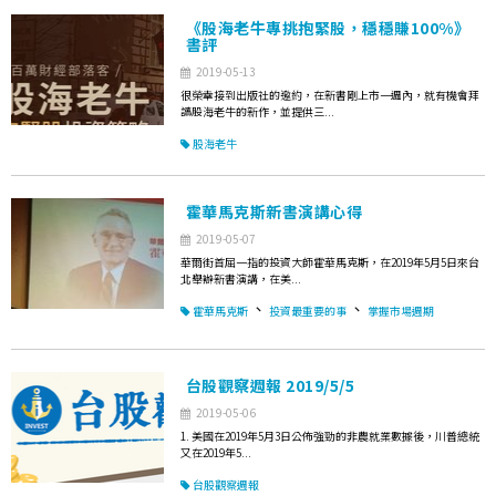
《股海老牛專挑抱緊股，穩穩賺100%》
書評
2019-05-13
很榮幸接到出版社的邀約，在新書剛上市一週內，就有機會拜
讀股海老牛的新作，並提供三...
股海老牛
霍華馬克斯新書演講心得
2019-05-07
華爾街首屈一指的投資大師霍華馬克斯，在2019年5月5日來台
北舉辦新書演講，在美...
、
、
霍華馬克斯
投資最重要的事
掌握市場週期
台股觀察週報 2019/5/5
2019-05-06
1. 美國在2019年5月3日公佈強勁的非農就業數據後，川普總統
又在2019年5...
台股觀察週報