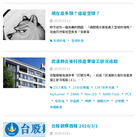
現在是多頭？還是空頭？
2020-03-12
昨天收到一個有趣的問題：「請問現在算是邁入空頭市場嗎？
或者仍然是短空長多？如果是...
、
多頭市場
空頭市場
武漢肺炎後科技產業復工狀況追蹤
2020-03-11
完整版報告請參考「訂閱方案」，包括「武漢肺炎後科技產業
復工狀況追蹤 (上)」、「...
、
、
、
2317鴻海
2330台積電
5347世界先進
、
、
、
、
Alphaliner
DRAM
Mini LED
NAND Flash
PCB
、
、
、
、
、
、
低硫油
矽晶圓
網通
被動元件
記憶體
貨櫃航運
台股觀察週報 2020/3/1
2020-03-01