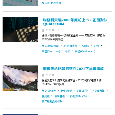
5347世界先進
聯發科天璣2000年底前上市，正面對決
QUALCOMM
2021-09-16
據傳，聯發科新一代5G旗艦晶片 ── 天璣2000，即將在
2021Q3季末完成送...
、
、
、
、
2330台積電
2454聯發科
Oppo
Vivo
、
、
三星(Samsung)
小米
高通(Qualcomm)
面板供給吃緊可望在2021下半年緩解
2021-03-13
先前我們曾引用研究機構預估，2020Q3面板報價上漲
30~40%，2020Q4持...
、
、
、
、
2409友達
3034聯詠
3481群創
4961天鈺
、
、
、
偏光板
玻璃基板
面板(TFT-LCD)
顯示驅動晶片(DDI)