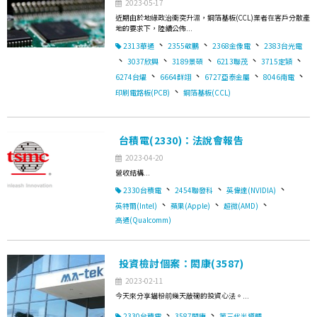
2023-05-17
近期由於地緣政治衝突升溫，銅箔基板(CCL)業者在客戶分散產
地的要求下，陸續公佈...
、
、
、
2313華通
2355敬鵬
2368金像電
2383台光電
、
、
、
、
、
3037欣興
3189景碩
6213聯茂
3715定穎
、
、
、
、
6274台燿
6664群翊
6727亞泰金屬
8046南電
、
印刷電路板(PCB)
銅箔基板(CCL)
台積電(2330)：法說會報告
2023-04-20
營收結構...
、
、
、
2330台積電
2454聯發科
英偉達(NVIDIA)
、
、
、
英特爾(Intel)
蘋果(Apple)
超微(AMD)
高通(Qualcomm)
投資檢討個案：閎康(3587)
2023-02-11
今天來分享錨粉前幾天敲碗的投資心法。...
、
、
2330台積電
3587閎康
第三代半導體