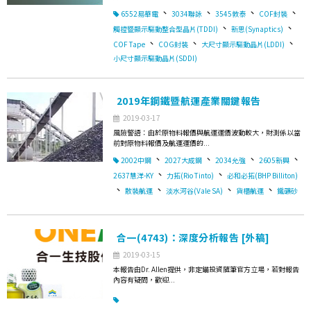
、
、
、
、
6552易華電
3034聯詠
3545敦泰
COF封裝
、
、
觸控暨顯示驅動整合型晶片(TDDI)
新思(Synaptics)
、
、
、
COF Tape
COG封裝
大尺寸顯示驅動晶片(LDDI)
小尺寸顯示驅動晶片(SDDI)
2019年鋼鐵暨航運產業關鍵報告
2019-03-17
風險警語：由於原物料報價與航運運價波動較大，財測係以當
前對原物料報價及航運運價的...
、
、
、
、
2002中鋼
2027大成鋼
2034允強
2605新興
、
、
2637慧洋-KY
力拓(Rio Tinto)
必和必拓(BHP Billiton)
、
、
、
、
散裝航運
淡水河谷(Vale SA)
貨櫃航運
鐵礦砂
合一(4743)：深度分析報告 [外稿]
2019-03-15
本報告由Dr. Allen提供，非定錨投資隨筆官方立場，若對報告
內容有疑問，歡迎...