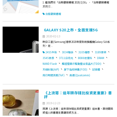
1. 繼我們在「台股觀察週報 2020/2/16」、「台股觀察週報
2020/2...
台股觀察週報
GALAXY S20上市，全面支援5G
2020-02-13
昨日三星(Samsung)發表2020年度新款旗艦機Galaxy S20系
列，定...
、
、
、
、
2455全新
3034聯詠
3105穩懋
3189景碩
、
、
、
、
3545敦泰
3711日月光
8086宏捷科
DRAM
、
、
NAND Flash
觸控暨顯示驅動整合型晶片(TDDI)
、
、
、
天線封裝(AiP)
屏下指紋辨識(FOD)
記憶體
、
飛行時間測距(ToF)
高通(Qualcomm)
《上流哥：這年頭存錢比投資更重要》書
評
2019-12-23
拜讀《上流哥：這年頭存錢比投資更重要》這本書，跟坊間投
資達人的書籍主要講投資方法...