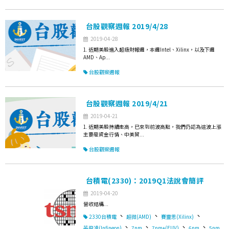
台股觀察週報 2019/4/28
2019-04-28
1. 近期美股進入超級財報週，本週Intel、Xilinx，以及下週
AMD、Ap...
台股觀察週報
台股觀察週報 2019/4/21
2019-04-21
1. 近期美股持續走高，已來到前波高點，我們仍認為這波上漲
主要是資金行情、中美貿...
台股觀察週報
台積電(2330)：2019Q1法說會簡評
2019-04-20
營收結構...
、
、
、
2330台積電
超微(AMD)
賽靈思(Xilinx)
、
、
、
、
英飛凌(Infineon)
7nm
7nm+(EUV)
6nm
5nm