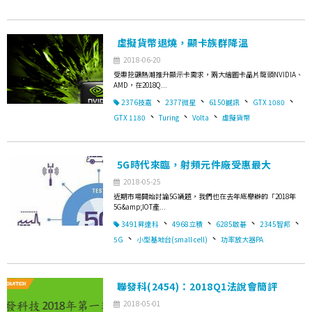
虛擬貨幣退燒，顯卡族群降溫
2018-06-20
受惠挖礦熱潮推升顯示卡需求，兩大繪圖卡晶片龍頭NVIDIA、
AMD，在2018Q...
、
、
、
、
2376技嘉
2377微星
6150撼訊
GTX 1080
、
、
、
GTX 1180
Turing
Volta
虛擬貨幣
5G時代來臨，射頻元件廠受惠最大
2018-05-25
近期市場開始討論5G議題，我們也在去年底舉辦的「2018年
5G&amp;IOT產...
、
、
、
、
3491昇達科
4968立積
6285啟碁
2345智邦
、
、
5G
小型基地台(small cell)
功率放大器PA
聯發科(2454)：2018Q1法說會簡評
2018-05-01