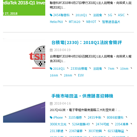
聯發科於2018年4月27日舉行2018Q1法人說明會，向投資人說
明2018Q1...
、
、
、
、
、
2454聯發科
2018Q1
法說會
5G
ASIC
、
、
、
Helio P60
MT3620
NB-IOT
智慧語音晶片
台積電(2330)：2018Q1法說會簡評
2018-04-19
台積電於2018年4月19日召開2018Q1法人說明會，向投資人報
告2018Q1...
、
、
、
、
、
2018Q1
2330台積電
法說會
7nm
10nm
、
、
16nm
28nm
EUV
手機市場回溫，供應鏈喜迎轉機
2018-04-16
2017Q4以來，電子零組件廠商面臨三大利空夾殺：...
、
、
、
、
iPhone
3105穩懋
2455全新
8086宏捷科
、
、
、
、
3008大立光
5264鎧勝-KY
2474可成
2354鴻準
、
、
、
、
2313華通
2367燿華
3037欣興
6153嘉聯益
、
、
、
、