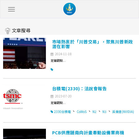
文章搜尋
市場熱衷於「川普交易」，聚焦川普新政
潛在影響
2024-11-18
定錨觀點...
台積電(2330)：法說會報告
2023-07-20
定錨觀點...
、
、
、
、
2330台積電
CoWoS
N2
N3
英偉達(NVIDIA)
PCB供應鏈南向計畫牽動設備業商機