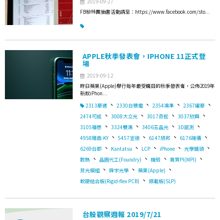
2019-09-27
FB粉絲團抽書活動請至：https://www.facebook.com/sto...
APPLE秋季發表會，IPHONE 11正式登
場
2019-09-12
昨日蘋果(Apple)舉行每年最受矚目的秋季發表會，公佈2019年
新款iPhon...
、
、
、
、
2313華通
2330台積電
2354鴻準
2367燿華
、
、
、
、
2474可成
3008大立光
3017奇鋐
3037欣興
、
、
、
、
3105穩懋
3324雙鴻
3406玉晶光
3D感測
、
、
、
、
4958臻鼎-KY
5457宣德
6147頎邦
6176瑞儀
、
、
、
、
、
6269台郡
Kantatsu
LCP
iPhone
光學鏡頭
、
、
、
、
散熱
晶圓代工(Foundry)
機殼
異質PI(MPI)
、
、
、
背光模組
舜宇光學
蘋果(Apple)
、
軟硬結合板(Rigid-flex PCB)
類載板(SLP)
台股觀察週報 2019/7/21