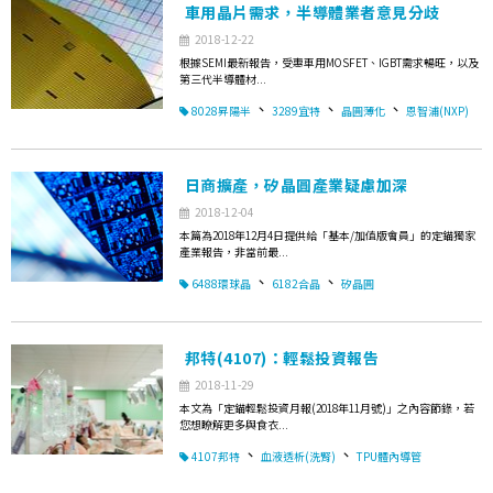
車用晶片需求，半導體業者意見分歧
2018-12-22
根據SEMI最新報告，受惠車用MOSFET、IGBT需求暢旺，以及
第三代半導體材...
、
、
、
8028昇陽半
3289宜特
晶圓薄化
恩智浦(NXP)
日商擴產，矽晶圓產業疑慮加深
2018-12-04
本篇為2018年12月4日提供給「基本/加值版會員」的定錨獨家
產業報告，非當前最...
、
、
6488環球晶
6182合晶
矽晶圓
邦特(4107)：輕鬆投資報告
2018-11-29
本文為「定錨輕鬆投資月報(2018年11月號)」之內容節錄，若
您想瞭解更多與食衣...
、
、
4107邦特
血液透析(洗腎)
TPU體內導管