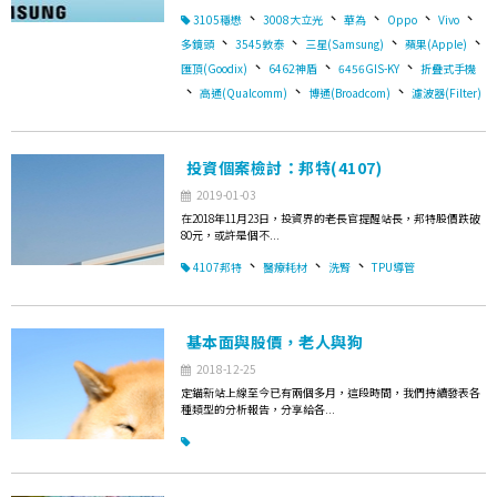
、
、
、
、
、
3105穩懋
3008大立光
華為
Oppo
Vivo
、
、
、
、
多鏡頭
3545敦泰
三星(Samsung)
蘋果(Apple)
、
、
、
匯頂(Goodix)
6462神盾
6456GIS-KY
折疊式手機
、
、
、
高通(Qualcomm)
博通(Broadcom)
濾波器(Filter)
投資個案檢討：邦特(4107)
2019-01-03
在2018年11月23日，投資界的老長官提醒站長，邦特股價跌破
80元，或許是個不...
、
、
、
4107邦特
醫療耗材
洗腎
TPU導管
基本面與股價，老人與狗
2018-12-25
定錨新站上線至今已有兩個多月，這段時間，我們持續發表各
種類型的分析報告，分享給各...