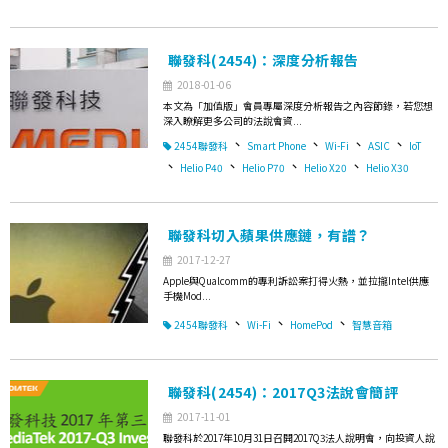
聯發科(2454)：深度分析報告
2018-01-06
本文為「加值版」會員專屬深度分析報告之內容節錄，若您想
深入瞭解更多公司的法說會資...
、
、
、
、
2454聯發科
Smart Phone
Wi-Fi
ASIC
IoT
、
、
、
、
Helio P40
Helio P70
Helio X20
Helio X30
聯發科切入蘋果供應鏈，有譜？
2017-12-27
Apple與Qualcomm的專利訴訟案打得火熱，並拉攏Intel供應
手機Mod...
、
、
、
2454聯發科
Wi-Fi
HomePod
智慧音箱
聯發科(2454)：2017Q3法說會簡評
2017-11-01
聯發科於2017年10月31日召開2017Q3法人說明會，向投資人說