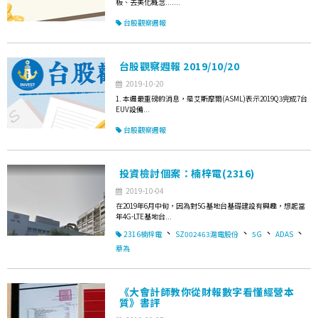
板、去美化概念.......
台股觀察週報
台股觀察週報 2019/10/20
2019-10-20
1. 本週最重磅的消息，是艾斯摩爾(ASML)表示2019Q3完成7台
EUV設備...
台股觀察週報
投資檢討個案：楠梓電(2316)
2019-10-04
在2019年6月中旬，因為對5G基地台基礎建設有興趣，想起當
年4G-LTE基地台...
、
、
、
、
2316楠梓電
SZ002463滬電股份
5G
ADAS
華為
《大會計師教你從財報數字看懂經營本
質》書評