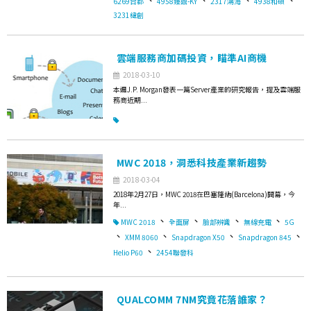
6269台郡
4958臻鼎-KY
2317鴻海
4938和碩
3231緯創
雲端服務商加碼投資，瞄準AI商機
2018-03-10
本週J.P. Morgan發表一篇Server產業的研究報告，提及雲端服
務商近期...
MWC 2018，洞悉科技產業新趨勢
2018-03-04
2018年2月27日，MWC 2018在巴塞隆納(Barcelona)開幕，今
年...
、
、
、
、
MWC 2018
全面屏
臉部辨識
無線充電
5G
、
、
、
、
XMM 8060
Snapdragon X50
Snapdragon 845
、
Helio P60
2454聯發科
QUALCOMM 7NM究竟花落誰家？