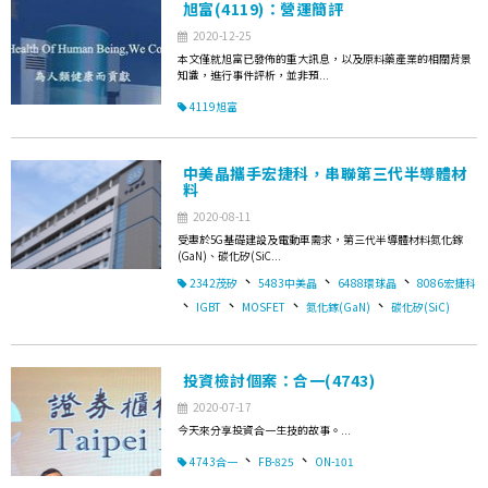
旭富(4119)：營運簡評
2020-12-25
本文僅就旭富已發佈的重大訊息，以及原料藥產業的相關背景
知識，進行事件評析，並非預...
4119旭富
中美晶攜手宏捷科，串聯第三代半導體材
料
2020-08-11
受惠於5G基礎建設及電動車需求，第三代半導體材料氮化鎵
(GaN)、碳化矽(SiC...
、
、
、
2342茂矽
5483中美晶
6488環球晶
8086宏捷科
、
、
、
、
IGBT
MOSFET
氮化鎵(GaN)
碳化矽(SiC)
投資檢討個案：合一(4743)
2020-07-17
今天來分享投資合一生技的故事。...
、
、
4743合一
FB-825
ON-101