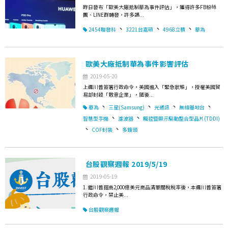
昨日發布「歐美大廠抵制華為事件評估」，獲得許多FB粉絲
團、LINE群轉發，許多讀...
、
、
、
2454聯發科
3221台嘉碩
4968立積
華為
歐美大廠抵制華為事件影響評估
2019-05-20
上週川普簽署行政命令，美國進入「緊急狀態」，授權美國貿
易部封殺「敵意企業」，隨後...
、
、
、
、
華為
三星(Samsung)
光通訊
無線基地台
、
、
智慧型手機
濾波器
觸控暨顯示驅動整合型晶片(TDDI)
、
、
COF封裝
多鏡頭
台股觀察週報 2019/5/19
2019-05-19
1. 繼川普提高2,000億美元商品清單關稅稅率後，本週川普簽署
行政命令，禁止美...
台股觀察週報