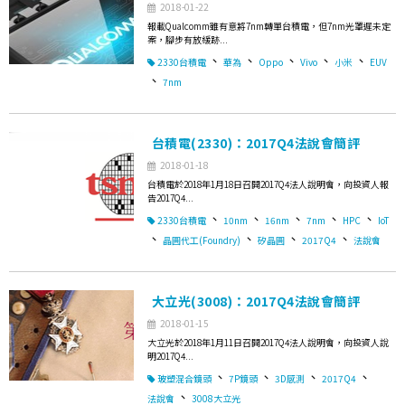
2018-01-22
報載Qualcomm雖有意將7nm轉單台積電，但7nm光罩遲未定
案，腳步有放緩跡...
、
、
、
、
、
2330台積電
華為
Oppo
Vivo
小米
EUV
、
7nm
台積電(2330)：2017Q4法說會簡評
2018-01-18
台積電於2018年1月18日召開2017Q4法人說明會，向投資人報
告2017Q4...
、
、
、
、
、
2330台積電
10nm
16nm
7nm
HPC
IoT
、
、
、
、
晶圓代工(Foundry)
矽晶圓
2017Q4
法說會
大立光(3008)：2017Q4法說會簡評
2018-01-15
大立光於2018年1月11日召開2017Q4法人說明會，向投資人說
明2017Q4...
、
、
、
、
玻塑混合鏡頭
7P鏡頭
3D感測
2017Q4
、
法說會
3008大立光