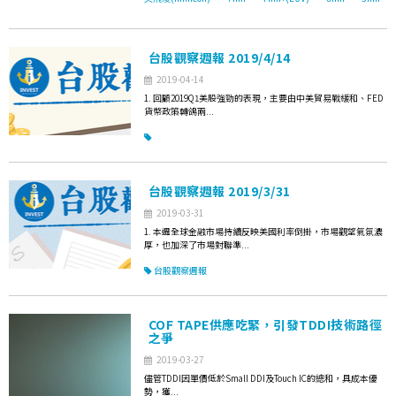
台股觀察週報 2019/4/14
2019-04-14
1. 回顧2019Q1美股強勁的表現，主要由中美貿易戰緩和、FED
貨幣政策轉鴿兩...
台股觀察週報 2019/3/31
2019-03-31
1. 本週全球金融市場持續反映美國利率倒掛，市場觀望氣氛濃
厚，也加深了市場對聯準...
台股觀察週報
COF TAPE供應吃緊，引發TDDI技術路徑
之爭
2019-03-27
儘管TDDI因單價低於Small DDI及Touch IC的總和，具成本優
勢，獲...