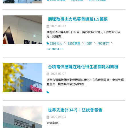
朋程取得杰力私募普通股1.5萬張
2023-01-12
朋程於2023年1月11日公告，將斥資14.92億元，以每股99.45
元，認購杰...
、
、
、
、
5299杰力
8255朋程
IGBT
MOSFET
SiC MOSFET
台積電供應鏈在地化衍生相關耗材商機
2023-01-07
近年台積電持續推動供應鏈在地化，在烏俄戰爭後，全球半導
體產業一度面臨氖氣短缺的問...
世界先進(5347)：法說會報告
2022-08-03
定錨觀點...