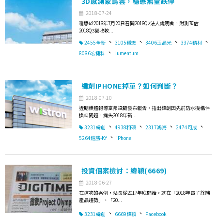
3D感測蒙烏雲，穩懋無量跌停
2018-07-24
穩懋於2018年7月20日召開2018Q2法人說明會，財測預估
2018Q3營收較...
、
、
、
、
2455全新
3105穩懋
3406玉晶光
3374精材
、
8086宏捷科
Lumentum
緯創IPHONE掉單？如何判斷？
2018-07-10
近期媒體報導富邦投顧發布報告，指出緯創因先前防水機構件
換料問題，痛失2018年新...
、
、
、
、
3231緯創
4938和碩
2317鴻海
2474可成
、
5264鎧勝-KY
iPhone
投資個案檢討：緯穎(6669)
2018-06-27
在這次的案例，站長從2017年底開始，就在「2018年電子終端
產品趨勢」、「20...
、
、
3231緯創
6669緯穎
Facebook