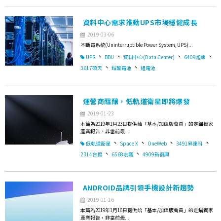
資料中心需求推動UPS市場穩健成長
2019-03-06
不斷電系統(Uninterruptible Power System, UPS)...
、
、
、
、
UPS
BBU
資料中心(Data Center)
6409旭隼
、
、
3617碩天
鉛酸電池
鋰電池
運營商醞釀，低軌道衛星即將爆發
2019-01-23
本篇為2019年1月23日提供給「基本/加值版會員」的定錨獨家
產業報告，非當前最...
、
、
、
、
低軌道衛星
Space X
OneWeb
3491昇達科
、
、
2314台揚
6568宏觀
4909新復興
ANDROID品牌引領手機設計新趨勢
2019-01-16
本篇為2019年1月16日提供給「基本/加值版會員」的定錨獨家
產業報告，非當前最...