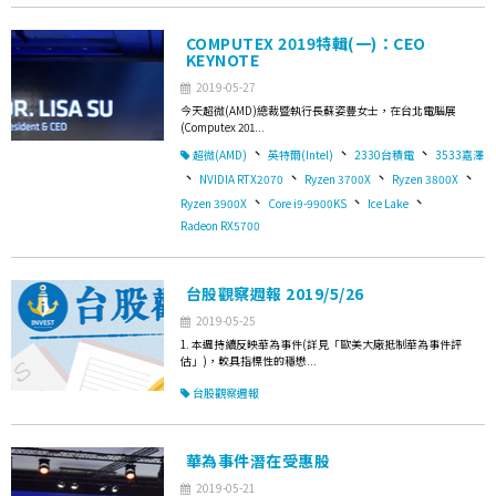
COMPUTEX 2019特輯(一)：CEO
KEYNOTE
2019-05-27
今天超微(AMD)總裁暨執行長蘇姿豐女士，在台北電腦展
(Computex 201...
、
、
、
超微(AMD)
英特爾(Intel)
2330台積電
3533嘉澤
、
、
、
、
NVIDIA RTX2070
Ryzen 3700X
Ryzen 3800X
、
、
、
Ryzen 3900X
Core i9-9900KS
Ice Lake
Radeon RX5700
台股觀察週報 2019/5/26
2019-05-25
1. 本週持續反映華為事件(詳見「歐美大廠抵制華為事件評
估」)，較具指標性的穩懋...
台股觀察週報
華為事件潛在受惠股
2019-05-21