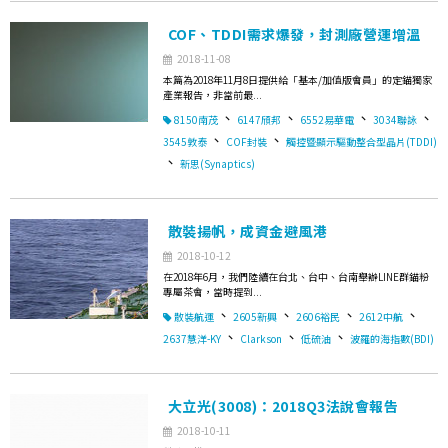
COF、TDDI需求爆發，封測廠營運增溫
2018-11-08
本篇為2018年11月8日提供給「基本/加值版會員」的定錨獨家
產業報告，非當前最...
、
、
、
、
8150南茂
6147頎邦
6552易華電
3034聯詠
、
、
3545敦泰
COF封裝
觸控暨顯示驅動整合型晶片(TDDI)
、
新思(Synaptics)
散裝揚帆，成資金避風港
2018-10-12
在2018年6月，我們陸續在台北、台中、台南舉辦LINE群錨粉
專屬茶會，當時提到...
、
、
、
、
散裝航運
2605新興
2606裕民
2612中航
、
、
、
2637慧洋-KY
Clarkson
低硫油
波羅的海指數(BDI)
大立光(3008)：2018Q3法說會報告
2018-10-11