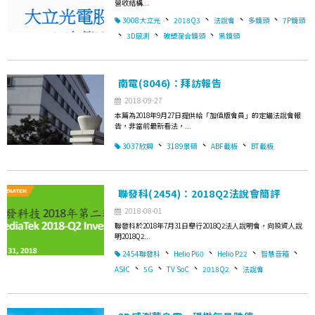
營收結構...
、
、
、
、
3008大立光
2018Q3
法說會
多鏡頭
7P鏡頭
、
、
、
3D感測
玻塑混合鏡頭
黑鏡頭
南電(8046)：拜訪報告
2018-09-27
本篇為2018年9月27日提供給「加值版會員」的定錨法說會報
告，非當前最新看法，...
、
、
、
3037欣興
3189景碩
ABF載板
BT載板
聯發科(2454)：2018Q2法說會簡評
2018-08-01
聯發科於2018年7月31日舉行2018Q2法人說明會，向投資人說
明2018Q2...
、
、
、
、
2454聯發科
Helio P60
Helio P22
智慧音箱
、
、
、
、
ASIC
5G
TV SoC
2018Q2
法說會