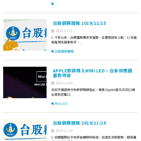
台股觀察週報 2019/12/15
2019-12-15
1. 今年以來，台積電股價非常強勢，主要原因有三點：1) 先進
製程領先競爭對手，...
台股觀察週報
APPLE即將導入MINI LED，台系供應鏈
蓄勢待發
2019-12-03
日前天風證券分析師郭明錤指出，蘋果(Apple)將在2020Q3推
出首款搭載12...
Mini LED
台股觀察週報 2019/11/10
2019-11-10
1. 近期盤勢似乎有資金轉移的味道，前波主流股散熱、銅箔基