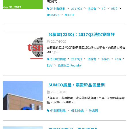
明2017Q...
、
、
、
、
、
2454聯發科
2017Q3
法說會
5G
ASIC
、
Helio P23
NB-IOT
台積電(2330)：2017Q3法說會簡評
2017-10-20
台積電於2017年10月19召開2017Q3法人說明會，向投資人報告
2017Q3...
、
、
、
、
、
2330台積電
2017Q3
法說會
10nm
7nm
、
EUV
晶圓代工(Foundry)
SUMCO擴產，震驚矽晶圓產業
2017-08-09
去年以來，市場掀起一波矽晶圓缺貨潮，主要由記憶體產業帶
動，DRAM、NAND F...
、
、
6488環球晶
6182合晶
矽晶圓