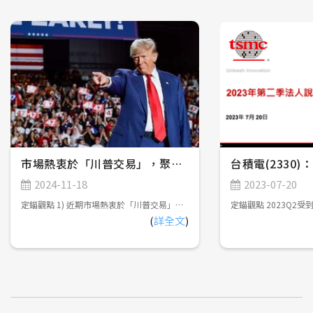
市場熱衷於「川普交易」，聚焦川普新政潛在影響
台積電(2330
2024-11-18
2023-07-20
定錨觀點 1) 近期市場熱衷於「川普交易」，尤其擔憂提高關稅將引發輸入型通膨，影響FED寬鬆貨幣政策的延續性，但實際上，川普高喊提高關稅的主要目的在於強迫各國政府與美國進行雙邊貿易談判，以及促使全球供應鏈重組，對於通膨的中長期影響可能會遠低於市場預期。 2) 川普將提供便宜能源、優惠稅率......等條件，並建立關稅壁壘，吸引海外企業前往美國投資，增加本土就業機會，創造薪資、通膨穩定上升的環境；而FED將延續寬鬆貨幣政策，維持穩定的利率及就業環境，美股短多、中持平、長多，美債短空、中持平、長偏多，美元短多、中震盪、長偏空。 3) 川普對台灣晶片課稅僅為選舉語言，對台灣半導體產業幾乎無影響，但有可能導致電子資通訊產業加速調整全球供應鏈佈局。此外，台灣航太軍工產業，可期待美國釋出無人機訂單，以及雙方加強技術合作的機會。 市場熱衷於「川普交易」(Trump Trade) 2024年美國總統大選由共和黨候選人川普(Donald Trump)以312張選舉人票勝出，預計2025年1月20日宣誓就職，重返白宮。此外，共和黨在參議院及眾議院皆成功拿下多數席次，接近「完全執政」，故近期市場熱衷於「川普交易」，亦即臆測川普在選前提出的政策主張對於美國經濟的影響，包括以下幾點： 1) 提高關稅：對中國課徵超過60%關稅，並減少向中國進口必需品。對其他國家則課徵10~20%關稅。 美國商品貿易年進口額超過3兆美元，佔美國GDP超過10%，如果對所有國家課徵10~20%關稅，並且針對中國課徵超過60%關稅，恐導致進口商品價格上漲，衝擊消費者購買力。 2) 減稅：企業所得稅率從21%調降至20%，對於在美國製造產品的公司，進一步調降稅率至15%。此外，將取消小費、社會安全福利金、加班工資的所得稅。 減稅政策可減輕企業及個人納稅負擔，提高企業獲利及民眾可支配所得，並在一定程度上抵銷前述進口商品價格上漲對於消費者購買力的衝擊；然而，減稅政策將增加政府財政壓力，有可能必須擴大舉債支應，導致美債殖利率上升、價格下跌。定錨認為，未來川普政府將透過「政府效率部」裁撤不必要的政府組織，削減政府支出，確保美國財政收支平衡。 3) 移民監管政策：加強邊境管制，驅逐非法移民。 限制移民將會減少勞動力供給，有可能導致薪資成長、通膨升溫，影響聯準會(FED)寬鬆貨幣政策的延續性，且近期FOMC會議已開始暗示降息步調有可能會開始放緩(詳見2024年11月9日發佈「FED再度降息1碼，市場關注降息步調能否延續」)，不利於債券市場行情。以產業別來看，雇用大量低階勞工的服務業將首當其衝，而高科技產業所受影響相對輕微。 4) 偏好傳統能源：將減少國內環保法規，鼓勵原油開採，並退出巴黎氣候協定。 鼓勵頁岩油開採將使全球原油供給增加，有助於穩定國際原油價格，而美國身為全球最大原油消費國，在國際原油價格維持穩定的情況下，可緩和提高關稅及移民監管政策帶來的通膨上升壓力。 5) 鼓勵製造業回流，反對多邊協定：主張「美國優先」理念，鼓勵製造業回流，抵制傳統的多邊貿易協定，強調雙邊談判，以確保美國在每項協定中獲得實質利益。 川普有可能會推出相關政策，吸引海外企業前往美國投資，導致全球資金流入美國，帶動美元匯率短期走勢轉強。 綜合以上，近期金融市場「川普交易」的主軸，主要關注提高關稅、加強移民監管政策，並提供優惠稅率吸引海外企業前往美國投資，增加本土就業機會，恐引發通膨復燃，帶動美股、美元匯率短期走勢轉強，美債短期走勢疲弱。 「川普交易」的反思 在川普正式就職後，目前市場熱衷的「川普交易」能否延續，仍須觀察選前支票的實際執行程度。 定錨認為，川普高喊提高關稅的主要目的在於以下兩點： 1) 強迫各國政府與美國進行雙邊貿易談判：以關稅作為籌碼，脅迫對美國享有巨大貿易順差的國家，能夠主動向美國投誠，包括擴大向美國購買商品，或是前往美國投資，緩解美國貿易逆差持續擴大的問題。以台灣為例，川普有可能會要求台灣擴大購買農產品、軍火、能源，或是要求台積電擴大美國建廠規模，藉此平衡貿易逆差。 2) 促使全球供應鏈重組：對中國課徵高額關稅，迫使製造業持續流出中國，遷移至其他低成本國家，例如東南亞地區。 也就是說，川普並不希望真的課到關稅，導致國內面臨輸入型通膨，否則將會影響到FED寬鬆貨幣政策的延續性，也不利於創造弱勢美元環境，強化「美國製造」的出口競爭力。實際上，川普的真正目的是提供便宜能源、優惠稅率......等條件，並建立關稅壁壘，吸引海外企業前往美國投資，增加本土就業機會，創造薪資、通膨穩定上升的環境，故提高關稅對於美國通膨升溫的實質影響，有可能會遠低於市場預期，且不能忽略能源價格穩定對於改善通膨的正面效益，讓聯準會得以延續寬鬆貨幣政策，美股、美債、美元中長期走勢仍會回歸基本面。 1) 美股：短多、中持平、長多。 2024年底以前，市場持續熱衷於「川普交易」，帶動美股持續上漲；在川普上任後，有可能陸續推出關稅、移民監管政策，須持續觀察2025下半年美國是否會面臨通膨升溫、經濟成長放緩的風險；長期則受惠於企業擴大導入AI促進生產效率提升，以及「美國製造」增加本土就業機會。 2) 美債：短空、中持平、長偏多 2024年底以前，市場持續熱衷於「川普交易」，帶動美債殖利率維持高檔、價格承壓；在川普上任後，美債行情可望回歸聯準會貨幣政策，2025年底以前維持緩步降息基調不變，可望帶動短債殖利率下降、價格上漲，但長債殖利率下降空間有限、價格潛在上漲空間不大，以領取配息為主；2026年以後則觀察聯準會能否成功將通膨控制在2%以內，並維持穩定的利率及就業環境，帶動中性利率進一步下降。 3) 美元：短多、中震盪、長偏空 2024年底以前，市場持續熱衷於「川普交易」，帶動美元匯率持續走強；在川普上任後，各項政策陸續推出，對於美元走勢造成多方面的影響，恐導致美元匯率區間震盪；2026年以後則有可能因減稅政策導致財政赤字擴大，以及川普希望創造弱勢美元環境，強化「美國製造」的出口競爭力，促使美元匯率轉弱。參考以往共和黨執政期間，皆採取弱勢美元政策(詳見【圖一】) 【圖一】2000年以來美國共和黨執政期間對應美元指數走勢 對台灣產業潛在影響 儘管川普在選舉期間，高喊要對台灣製造的晶片課徵關稅，但觀察台灣近年對美國出口產品前三大項目，分別是資通訊產品、基本金屬及其製品、電機/機械產品，半導體甚至連前十大都排不進去，主因美國是終端產品消費國，並非是半成品製造加工國，而晶片通常是以半成品型態直接出貨至ODM廠進行打板上料，不會以成品型態銷售至消費者手上。 定錨認為，川普的選舉語言主要是希望改善美國對台灣的貿易逆差，但川普新政仍會對台灣各大產業造成不同程度的影響，相關評估如下： 1) 半導體產業：先進製程需求維持強勁，成熟製程可望受惠於川普擴大半導體禁令。 根據前次台積電法說會，美國廠量產初期毛利率將低於公司平均值，如果川普要求台積電擴大美國建廠規模，確實有可能會稀釋台積電毛利率表現。然而，美國建廠曠日廢時，以台積電於2020年5月首次宣布將在美國建廠，首座工廠將於2025年初正式量產，建廠期間約4.5年，已超越川普本次任期，新政府上台後台積電未必會延續擴大美國建廠規模的策略，故不會有立即性的影響。未來數年內，台積電仍將受惠於AI快速發展，對於先進製程、先進封裝的需求迫切，帶動營收持續成長。 台系成熟製程半導體廠商近期受到中國半導體產業崛起，並積極推動國產化，導致產能利用率普遍低迷；如果川普擴大半導體禁令，並要求美國企業半導體採購策略「去中國化」，則台系成熟製程半導體廠商可望受惠於轉單效應。 台系IC設計公司，可以依照客戶需求，靈活調整在台灣或中國半導體廠商投片策略，相對不受影響。 2) 電子資通訊產業：將加速調整全球供應鏈佈局，規避關稅。 台系ODM廠在全球NB市佔率70%以上，在全球伺服器市佔率90%以上，過去主要在中國生產，但在2018年川普啟動中美貿易戰後，高階產品逐步回流台灣生產，而低階產品則遷移至東南亞、墨西哥、印度......等低成本國家生產。如果川普進一步提高對中國課徵高額關稅，有可能導致台系ODM廠加速調整全球供應鏈佈局。 值得留意的是，為防止業者利用墨西哥洗產地，藉以規避美國關稅，川普提出美墨加貿易協定重新談判，在墨西哥設廠的ODM廠，包括廣達、緯創、和碩、仁寶、英業達、緯穎......等，將面臨潛在不確定性。 3) 面板產業：課稅難度高，影響有限。 面板與晶片相同，屬於上游零組件，通常會直接出貨給ODM廠進行組裝加工，受關稅影響不大。此外，美系設備廠已淡出LCD設備市場，故川普也很難仿效半導體產業，透過設備取得限制，阻礙中國面板產業發展。 4) 汽車產業：有利於Tesla供應鏈。 川普主張取消電動車相關補助，雖不利於電動車銷售，但市場仍期待川普任命馬斯克(Elon Musk)就任效率委員會共同主席後，馬斯克將獲得更大的政策影響力，可望促使各州政府加速Robotaxi無人駕駛服務審核流程，使得Tesla在無人駕駛服務搶得先機。 5) 航太軍工：台系供應鏈期待無人機訂單 預期川普將加強國防支出，以及與盟友的軍事合作關係，台灣航太軍工產業可望受惠於美國釋出無人機相關訂單，以及擴大技術合作的機會，強化在美國「第一島鏈」的戰略地位。此外，由於台灣軍規認證對於「去中國化」審查非常嚴謹，可避免紅色供應鏈的疑慮，故獲得台灣軍規認證的航太軍工產品，對於國際買家相當具有吸引力，藉由與美國的合作，可望打開國際市場。 6) 工具機：技術能力不足，難以受惠於「美國製造」。 台灣工具機產業長期依賴美國及中國市場，如果川普上任後積極推動「美國製造」，並對中國製工具機課徵高額關稅，勢必要向其他國家採購工具機。然而，美國人工成本高昂，製造業勢必要實現高度自動化，才能擁有成本競爭力，但台系工具機業者受限於技術能力不足，高階工具機仍由日本、德國業者寡佔，在日圓匯率弱勢的情況下，台系工具機業者較難爭取訂單。 7) 鋼鐵業：弊大於利，但特定廠商可望受惠。 川普於2018年對進口鋼鐵產品加徵25%關稅，對包括台灣在內的多個鋼鐵出口國造成影響，但也因此嘉惠美國鋼鐵業。台系鋼鐵業者大成鋼，在美國設有生產據點及銷售通路，為美國最大鋁捲板通路商、前四大不鏽鋼通路商，可望受惠。 目前台灣出口至美國的產品型態，主要是加工過後的金屬製品，例如水龍頭、手工具機、螺絲螺帽......等，如果川普對這些產品課徵關稅，相關業者恐受到波及。
(
詳全文
)