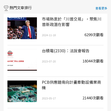
熱門文章排行
查看更多
市場熱衷於「川普交易」，聚焦川
普新政潛在影響
6299次觀看
2024-11-18
台積電(2330)：法說會報告
18044次觀看
2023-07-20
PCB供應鏈南向計畫牽動設備業商
機
21440次觀看
2023-05-17