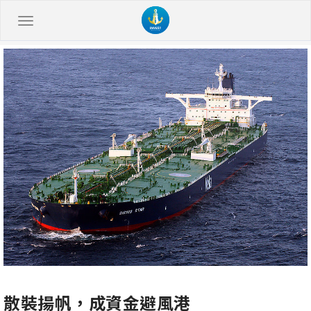
散裝揚帆，成資金避風港