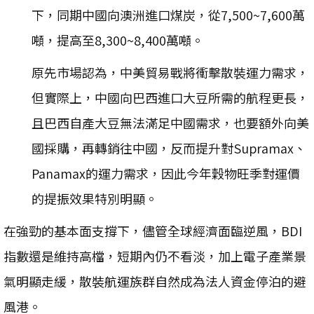
下，同期中國向澳洲進口煤炭，從7,500~7,600萬
噸，提高至8,300~8,400萬噸。
原先市場認為，中美貿易戰將衝擊散裝運力需求，
但實際上，中國向巴西進口大豆所需的航程更長，
且巴西自產大豆無法滿足中國需求，也要額外向美
國採購，再轉銷往中國，反而提升對Supramax、
Panamax的運力需求，因此今年穀物旺季對運價
的提振效果特別明顯。
在強勁的基本面支撐下，儘管全球經濟面臨逆風，BDI
指數還是維持高檔，短期內仍不看淡，加上電子產業景
氣明顯走緩，散裝航運族群自然成為法人資金停泊的避
風港。