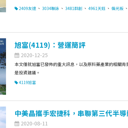
、
、
、
、
2409友達
3034聯詠
3481群創
4961天鈺
偏光板
旭富(4119)：營運簡評
2020-12-25
本文僅就旭富已發佈的重大訊息，以及原料藥產業的相關背
是投資建議。
4119旭富
中美晶攜手宏捷科，串聯第三代半導
2020-08-11