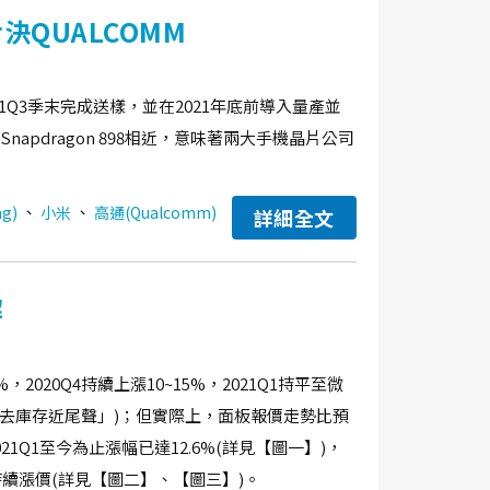
決QUALCOMM
21Q3季末完成送樣，並在2021年底前導入量產並
Snapdragon 898相近，意味著兩大手機晶片公司
、
、
g)
小米
高通(Qualcomm)
詳細全文
解
2020Q4持續上漲10~15%，2021Q1持平至微
TV去庫存近尾聲」)；但實際上，面板報價走勢比預
021Q1至今為止漲幅已達12.6%(詳見【圖一】)，
也持續漲價(詳見【圖二】、【圖三】)。