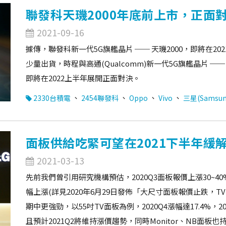
聯發科天璣2000年底前上市，正面對
2021-09-16
據傳，聯發科新一代5G旗艦晶片 ── 天璣2000，即將在20
少量出貨，時程與高通(Qualcomm)新一代5G旗艦晶片 ── 
即將在2022上半年展開正面對決。
、
、
、
、
2330台積電
2454聯發科
Oppo
Vivo
三星(Samsun
面板供給吃緊可望在2021下半年緩
2021-03-13
先前我們曾引用研究機構預估，2020Q3面板報價上漲30~40%，
幅上漲(詳見2020年6月29日發佈「大尺寸面板報價止跌，
期中更強勁，以55吋TV面板為例，2020Q4漲幅達17.4%，2
且預計2021Q2將維持漲價趨勢，同時Monitor、NB面板