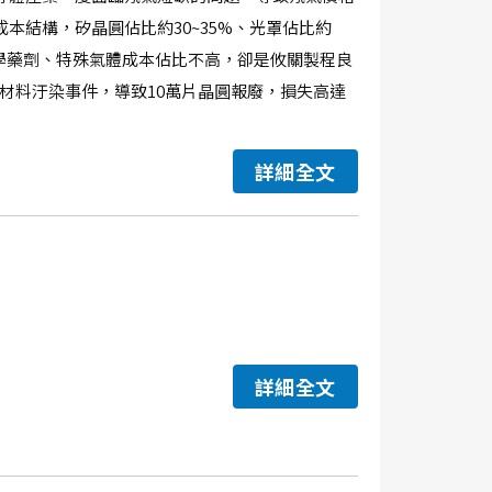
本結構，矽晶圓佔比約30~35%、光罩佔比約
。儘管化學藥劑、特殊氣體成本佔比不高，卻是攸關製程良
劑材料汙染事件，導致10萬片晶圓報廢，損失高達
詳細全文
詳細全文