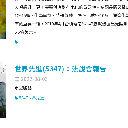
大幅飆升，更加突顯供應鏈在地化的重要性。綜觀晶圓製造成
10~15%，化學藥劑、特殊氣體......等佔比約5~10%
率的重要一環，2019年4月台積電南科14B廠就爆發出光阻
5.5億美元。
世界先進(5347)：法說會報告
2022-08-03
定錨觀點
5347世界先進