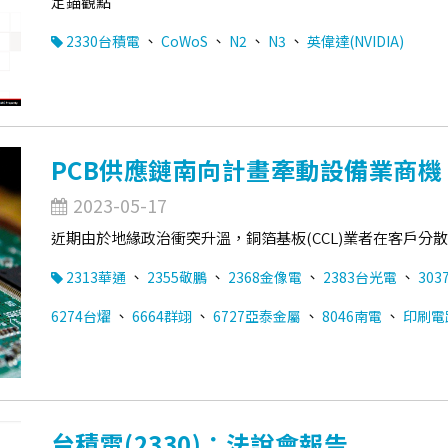
定錨觀點
、
、
、
、
2330台積電
CoWoS
N2
N3
英偉達(NVIDIA)
PCB供應鏈南向計畫牽動設備業商機
2023-05-17
近期由於地緣政治衝突升溫，銅箔基板(CCL)業者在客戶
、
、
、
、
2313華通
2355敬鵬
2368金像電
2383台光電
303
、
、
、
、
6274台燿
6664群翊
6727亞泰金屬
8046南電
印刷電路
台積電(2330)：法說會報告