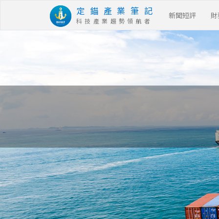
定 錨 產 業 筆 記
新聞短評
財
科 技 產 業 趨 勢 領 航 者