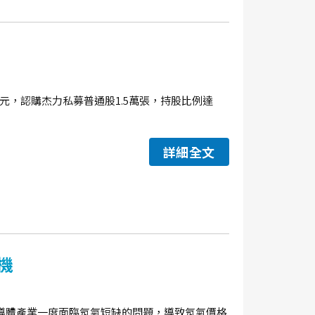
.45元，認購杰力私募普通股1.5萬張，持股比例達
詳細全文
機
導體產業一度面臨氖氣短缺的問題，導致氖氣價格