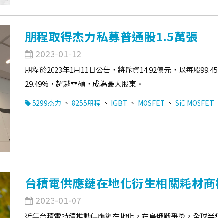
朋程取得杰力私募普通股1.5萬張
2023-01-12
朋程於2023年1月11日公告，將斥資14.92億元，以每股99
29.49%，超越華碩，成為最大股東。
、
、
、
、
5299杰力
8255朋程
IGBT
MOSFET
SiC MOSFET
台積電供應鏈在地化衍生相關耗材商
2023-01-07
近年台積電持續推動供應鏈在地化，在烏俄戰爭後，全球半