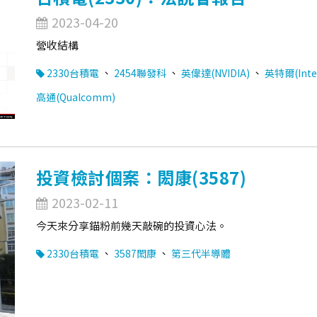
2023-04-20
營收結構
、
、
、
2330台積電
2454聯發科
英偉達(NVIDIA)
英特爾(Inte
高通(Qualcomm)
投資檢討個案：閎康(3587)
2023-02-11
今天來分享錨粉前幾天敲碗的投資心法。
、
、
2330台積電
3587閎康
第三代半導體