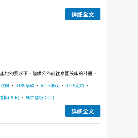
詳細全文
分散產地的要求下，陸續公佈前往泰國設廠的計畫。
、
、
、
、
7欣興
3189景碩
6213聯茂
3715定穎
、
板(PCB)
銅箔基板(CCL)
詳細全文