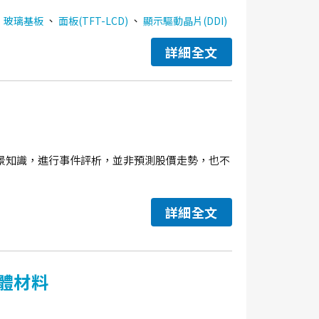
、
、
、
玻璃基板
面板(TFT-LCD)
顯示驅動晶片(DDI)
詳細全文
景知識，進行事件評析，並非預測股價走勢，也不
詳細全文
體材料