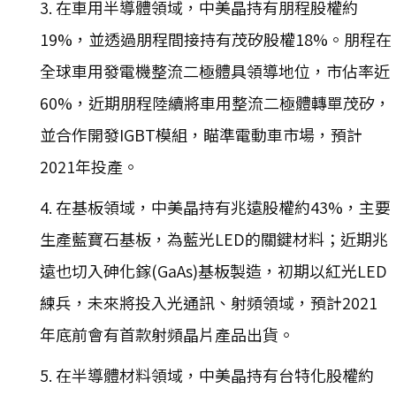
3. 在車用半導體領域，中美晶持有朋程股權約
19%，並透過朋程間接持有茂矽股權18%。朋程在
全球車用發電機整流二極體具領導地位，市佔率近
60%，近期朋程陸續將車用整流二極體轉單茂矽，
並合作開發IGBT模組，瞄準電動車市場，預計
2021年投產。
4. 在基板領域，中美晶持有兆遠股權約43%，主要
生產藍寶石基板，為藍光LED的關鍵材料；近期兆
遠也切入砷化鎵(GaAs)基板製造，初期以紅光LED
練兵，未來將投入光通訊、射頻領域，預計2021
年底前會有首款射頻晶片產品出貨。
5. 在半導體材料領域，中美晶持有台特化股權約