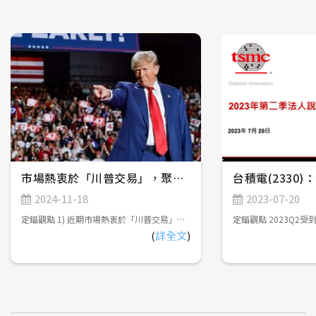
市場熱衷於「川普交易」，聚焦川普新政潛在影響
台積電(2330
2024-11-18
2023-07-20
定錨觀點 1) 近期市場熱衷於「川普交易」，尤其擔憂提高關稅將引發輸入型通膨，影響FED寬鬆貨幣政策的延續性，但實際上，川普高喊提高關稅的主要目的在於強迫各國政府與美國進行雙邊貿易談判，以及促使全球供應鏈重組，對於通膨的中長期影響可能會遠低於市場預期。 2) 川普將提供便宜能源、優惠稅率......等條件，並建立關稅壁壘，吸引海外企業前往美國投資，增加本土就業機會，創造薪資、通膨穩定上升的環境；而FED將延續寬鬆貨幣政策，維持穩定的利率及就業環境，美股短多、中持平、長多，美債短空、中持平、長偏多，美元短多、中震盪、長偏空。 3) 川普對台灣晶片課稅僅為選舉語言，對台灣半導體產業幾乎無影響，但有可能導致電子資通訊產業加速調整全球供應鏈佈局。此外，台灣航太軍工產業，可期待美國釋出無人機訂單，以及雙方加強技術合作的機會。 市場熱衷於「川普交易」(Trump Trade) 2024年美國總統大選由共和黨候選人川普(Donald Trump)以312張選舉人票勝出，預計2025年1月20日宣誓就職，重返白宮。此外，共和黨在參議院及眾議院皆成功拿下多數席次，接近「完全執政」，故近期市場熱衷於「川普交易」，亦即臆測川普在選前提出的政策主張對於美國經濟的影響，包括以下幾點： 1) 提高關稅：對中國課徵超過60%關稅，並減少向中國進口必需品。對其他國家則課徵10~20%關稅。 美國商品貿易年進口額超過3兆美元，佔美國GDP超過10%，如果對所有國家課徵10~20%關稅，並且針對中國課徵超過60%關稅，恐導致進口商品價格上漲，衝擊消費者購買力。 2) 減稅：企業所得稅率從21%調降至20%，對於在美國製造產品的公司，進一步調降稅率至15%。此外，將取消小費、社會安全福利金、加班工資的所得稅。 減稅政策可減輕企業及個人納稅負擔，提高企業獲利及民眾可支配所得，並在一定程度上抵銷前述進口商品價格上漲對於消費者購買力的衝擊；然而，減稅政策將增加政府財政壓力，有可能必須擴大舉債支應，導致美債殖利率上升、價格下跌。定錨認為，未來川普政府將透過「政府效率部」裁撤不必要的政府組織，削減政府支出，確保美國財政收支平衡。 3) 移民監管政策：加強邊境管制，驅逐非法移民。 限制移民將會減少勞動力供給，有可能導致薪資成長、通膨升溫，影響聯準會(FED)寬鬆貨幣政策的延續性，且近期FOMC會議已開始暗示降息步調有可能會開始放緩(詳見2024年11月9日發佈「FED再度降息1碼，市場關注降息步調能否延續」)，不利於債券市場行情。以產業別來看，雇用大量低階勞工的服務業將首當其衝，而高科技產業所受影響相對輕微。 4) 偏好傳統能源：將減少國內環保法規，鼓勵原油開採，並退出巴黎氣候協定。 鼓勵頁岩油開採將使全球原油供給增加，有助於穩定國際原油價格，而美國身為全球最大原油消費國，在國際原油價格維持穩定的情況下，可緩和提高關稅及移民監管政策帶來的通膨上升壓力。 5) 鼓勵製造業回流，反對多邊協定：主張「美國優先」理念，鼓勵製造業回流，抵制傳統的多邊貿易協定，強調雙邊談判，以確保美國在每項協定中獲得實質利益。 川普有可能會推出相關政策，吸引海外企業前往美國投資，導致全球資金流入美國，帶動美元匯率短期走勢轉強。 綜合以上，近期金融市場「川普交易」的主軸，主要關注提高關稅、加強移民監管政策，並提供優惠稅率吸引海外企業前往美國投資，增加本土就業機會，恐引發通膨復燃，帶動美股、美元匯率短期走勢轉強，美債短期走勢疲弱。 「川普交易」的反思 在川普正式就職後，目前市場熱衷的「川普交易」能否延續，仍須觀察選前支票的實際執行程度。 定錨認為，川普高喊提高關稅的主要目的在於以下兩點： 1) 強迫各國政府與美國進行雙邊貿易談判：以關稅作為籌碼，脅迫對美國享有巨大貿易順差的國家，能夠主動向美國投誠，包括擴大向美國購買商品，或是前往美國投資，緩解美國貿易逆差持續擴大的問題。以台灣為例，川普有可能會要求台灣擴大購買農產品、軍火、能源，或是要求台積電擴大美國建廠規模，藉此平衡貿易逆差。 2) 促使全球供應鏈重組：對中國課徵高額關稅，迫使製造業持續流出中國，遷移至其他低成本國家，例如東南亞地區。 也就是說，川普並不希望真的課到關稅，導致國內面臨輸入型通膨，否則將會影響到FED寬鬆貨幣政策的延續性，也不利於創造弱勢美元環境，強化「美國製造」的出口競爭力。實際上，川普的真正目的是提供便宜能源、優惠稅率......等條件，並建立關稅壁壘，吸引海外企業前往美國投資，增加本土就業機會，創造薪資、通膨穩定上升的環境，故提高關稅對於美國通膨升溫的實質影響，有可能會遠低於市場預期，且不能忽略能源價格穩定對於改善通膨的正面效益，讓聯準會得以延續寬鬆貨幣政策，美股、美債、美元中長期走勢仍會回歸基本面。 1) 美股：短多、中持平、長多。 2024年底以前，市場持續熱衷於「川普交易」，帶動美股持續上漲；在川普上任後，有可能陸續推出關稅、移民監管政策，須持續觀察2025下半年美國是否會面臨通膨升溫、經濟成長放緩的風險；長期則受惠於企業擴大導入AI促進生產效率提升，以及「美國製造」增加本土就業機會。 2) 美債：短空、中持平、長偏多 2024年底以前，市場持續熱衷於「川普交易」，帶動美債殖利率維持高檔、價格承壓；在川普上任後，美債行情可望回歸聯準會貨幣政策，2025年底以前維持緩步降息基調不變，可望帶動短債殖利率下降、價格上漲，但長債殖利率下降空間有限、價格潛在上漲空間不大，以領取配息為主；2026年以後則觀察聯準會能否成功將通膨控制在2%以內，並維持穩定的利率及就業環境，帶動中性利率進一步下降。 3) 美元：短多、中震盪、長偏空 2024年底以前，市場持續熱衷於「川普交易」，帶動美元匯率持續走強；在川普上任後，各項政策陸續推出，對於美元走勢造成多方面的影響，恐導致美元匯率區間震盪；2026年以後則有可能因減稅政策導致財政赤字擴大，以及川普希望創造弱勢美元環境，強化「美國製造」的出口競爭力，促使美元匯率轉弱。參考以往共和黨執政期間，皆採取弱勢美元政策(詳見【圖一】) 【圖一】2000年以來美國共和黨執政期間對應美元指數走勢 對台灣產業潛在影響 儘管川普在選舉期間，高喊要對台灣製造的晶片課徵關稅，但觀察台灣近年對美國出口產品前三大項目，分別是資通訊產品、基本金屬及其製品、電機/機械產品，半導體甚至連前十大都排不進去，主因美國是終端產品消費國，並非是半成品製造加工國，而晶片通常是以半成品型態直接出貨至ODM廠進行打板上料，不會以成品型態銷售至消費者手上。 定錨認為，川普的選舉語言主要是希望改善美國對台灣的貿易逆差，但川普新政仍會對台灣各大產業造成不同程度的影響，相關評估如下： 1) 半導體產業：先進製程需求維持強勁，成熟製程可望受惠於川普擴大半導體禁令。 根據前次台積電法說會，美國廠量產初期毛利率將低於公司平均值，如果川普要求台積電擴大美國建廠規模，確實有可能會稀釋台積電毛利率表現。然而，美國建廠曠日廢時，以台積電於2020年5月首次宣布將在美國建廠，首座工廠將於2025年初正式量產，建廠期間約4.5年，已超越川普本次任期，新政府上台後台積電未必會延續擴大美國建廠規模的策略，故不會有立即性的影響。未來數年內，台積電仍將受惠於AI快速發展，對於先進製程、先進封裝的需求迫切，帶動營收持續成長。 台系成熟製程半導體廠商近期受到中國半導體產業崛起，並積極推動國產化，導致產能利用率普遍低迷；如果川普擴大半導體禁令，並要求美國企業半導體採購策略「去中國化」，則台系成熟製程半導體廠商可望受惠於轉單效應。 台系IC設計公司，可以依照客戶需求，靈活調整在台灣或中國半導體廠商投片策略，相對不受影響。 2) 電子資通訊產業：將加速調整全球供應鏈佈局，規避關稅。 台系ODM廠在全球NB市佔率70%以上，在全球伺服器市佔率90%以上，過去主要在中國生產，但在2018年川普啟動中美貿易戰後，高階產品逐步回流台灣生產，而低階產品則遷移至東南亞、墨西哥、印度......等低成本國家生產。如果川普進一步提高對中國課徵高額關稅，有可能導致台系ODM廠加速調整全球供應鏈佈局。 值得留意的是，為防止業者利用墨西哥洗產地，藉以規避美國關稅，川普提出美墨加貿易協定重新談判，在墨西哥設廠的ODM廠，包括廣達、緯創、和碩、仁寶、英業達、緯穎......等，將面臨潛在不確定性。 3) 面板產業：課稅難度高，影響有限。 面板與晶片相同，屬於上游零組件，通常會直接出貨給ODM廠進行組裝加工，受關稅影響不大。此外，美系設備廠已淡出LCD設備市場，故川普也很難仿效半導體產業，透過設備取得限制，阻礙中國面板產業發展。 4) 汽車產業：有利於Tesla供應鏈。 川普主張取消電動車相關補助，雖不利於電動車銷售，但市場仍期待川普任命馬斯克(Elon Musk)就任效率委員會共同主席後，馬斯克將獲得更大的政策影響力，可望促使各州政府加速Robotaxi無人駕駛服務審核流程，使得Tesla在無人駕駛服務搶得先機。 5) 航太軍工：台系供應鏈期待無人機訂單 預期川普將加強國防支出，以及與盟友的軍事合作關係，台灣航太軍工產業可望受惠於美國釋出無人機相關訂單，以及擴大技術合作的機會，強化在美國「第一島鏈」的戰略地位。此外，由於台灣軍規認證對於「去中國化」審查非常嚴謹，可避免紅色供應鏈的疑慮，故獲得台灣軍規認證的航太軍工產品，對於國際買家相當具有吸引力，藉由與美國的合作，可望打開國際市場。 6) 工具機：技術能力不足，難以受惠於「美國製造」。 台灣工具機產業長期依賴美國及中國市場，如果川普上任後積極推動「美國製造」，並對中國製工具機課徵高額關稅，勢必要向其他國家採購工具機。然而，美國人工成本高昂，製造業勢必要實現高度自動化，才能擁有成本競爭力，但台系工具機業者受限於技術能力不足，高階工具機仍由日本、德國業者寡佔，在日圓匯率弱勢的情況下，台系工具機業者較難爭取訂單。 7) 鋼鐵業：弊大於利，但特定廠商可望受惠。 川普於2018年對進口鋼鐵產品加徵25%關稅，對包括台灣在內的多個鋼鐵出口國造成影響，但也因此嘉惠美國鋼鐵業。台系鋼鐵業者大成鋼，在美國設有生產據點及銷售通路，為美國最大鋁捲板通路商、前四大不鏽鋼通路商，可望受惠。 目前台灣出口至美國的產品型態，主要是加工過後的金屬製品，例如水龍頭、手工具機、螺絲螺帽......等，如果川普對這些產品課徵關稅，相關業者恐受到波及。
(
詳全文
)