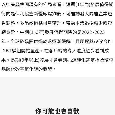
以中美晶集團現有的佈局來看，短期(1年內)發展值得期
待的是保利協鑫新疆廠爆炸後，可能誘發太陽能產業短
暫缺料，多晶矽價格可望攀升，帶動本業虧損減少或轉
虧為盈。中期(1~3年)發展值得期待的是2022~2023
年，全球矽晶圓供過於求逐漸緩解，且朋程與茂矽合作
IGBT模組開始量產，在客戶端的導入進度逐步看到成
果。長期(3年以上)發展才會看到兆遠砷化鎵基板及環球
晶碳化矽基氮化鎵的發酵。
你可能也會喜歡