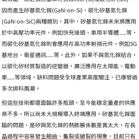
因而產生矽基氮化鎵(GaN-on-Si)、碳化矽基氮化鎵
(GaN-on-SiC)兩種類別，其中，矽基氮化鎵未來將應用
於中高壓功率元件，例如快充接頭、車用半導體......等，
而碳化矽基氮化鎵則會應用在高功率射頻元件，例如5G
基地台、衛星通訊......等。此外，如果不與氮化鎵結合，
以碳化矽材質製造的逆變器，廣泛應用在太陽能、電動
車......等領域，缺料問題受全球產業高度關注，已爆發過
多次綁料風潮。
但這些技術都還面臨許多瓶頸，至今能穩定量產的供應
商不多，所以尚未大規模導入終端應用。矽基氮化鎵面
臨的問題，是矽與氮化鎵的熱膨脹係數差異太大，在長
晶過程中容易發生翹曲、龜裂或破裂的現象，目前只有