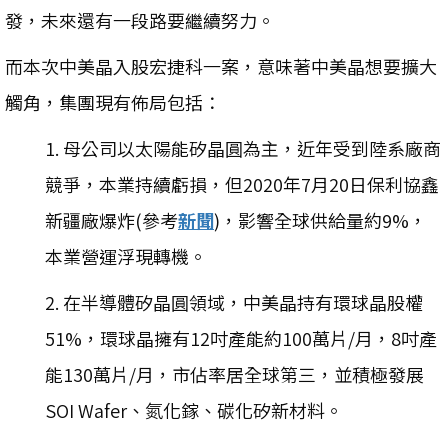
發，未來還有一段路要繼續努力。
而本次中美晶入股宏捷科一案，意味著中美晶想要擴大
觸角，集團現有佈局包括：
1. 母公司以太陽能矽晶圓為主，近年受到陸系廠商
競爭，本業持續虧損，但2020年7月20日保利協鑫
新疆廠爆炸(參考
新聞
)，影響全球供給量約9%，
本業營運浮現轉機。
2. 在半導體矽晶圓領域，中美晶持有環球晶股權
51%，環球晶擁有12吋產能約100萬片/月，8吋產
能130萬片/月，市佔率居全球第三，並積極發展
SOI Wafer、氮化鎵、碳化矽新材料。