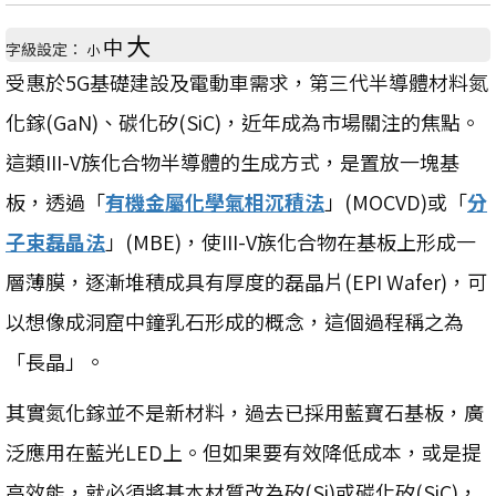
大
中
字級設定：
小
受惠於5G基礎建設及電動車需求，第三代半導體材料氮
化鎵(GaN)、碳化矽(SiC)，近年成為市場關注的焦點。
這類III-V族化合物半導體的生成方式，是置放一塊基
板，透過「
有機金屬化學氣相沉積法
」(MOCVD)或「
分
子束磊晶法
」(MBE)，使III-V族化合物在基板上形成一
層薄膜，逐漸堆積成具有厚度的磊晶片(EPI Wafer)，可
以想像成洞窟中鐘乳石形成的概念，這個過程稱之為
「長晶」。
其實氮化鎵並不是新材料，過去已採用藍寶石基板，廣
泛應用在藍光LED上。但如果要有效降低成本，或是提
高效能，就必須將基本材質改為矽(Si)或碳化矽(SiC)，