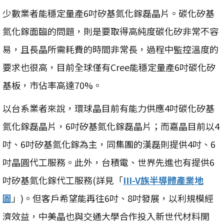
少數業者能穩定量產6吋矽基氮化鎵磊晶片。碳化矽基
氮化鎵面臨的問題，則是要取得高純度碳化矽非常不容
易，且長晶所需耗費的時間非常長，過程中監控溫度的
要求也很高，目前全球僅有Cree能穩定量產6吋碳化矽
基板，市佔率高達70%。
以台系業者來說，環球晶目前有能力供應4吋碳化矽基
氮化鎵磊晶片，6吋矽基氮化鎵磊晶片；而嘉晶目前以4
吋、6吋矽基氮化鎵為主，同集團的漢磊則提供4吋、6
吋晶圓代工服務。此外，台積電、世界先進也有提供6
吋矽基氮化鎵代工服務(詳見「
III-V族半導體產業地
圖
」)。但客戶希望能再往6吋、8吋發展，以利規模經
濟效益，中美晶也與交通大學合作投入新世代材料開