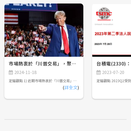
市場熱衷於「川普交易」，聚焦川普新政潛在影響
台積電(2330
2024-11-18
2023-07-20
定錨觀點 1) 近期市場熱衷於「川普交易」，尤其擔憂提高關稅將引發輸入型通膨，影響FED寬鬆貨幣政策的延續性，但實際上，川普高喊提高關稅的主要目的在於強迫各國政府與美國進行雙邊貿易談判，以及促使全球供應鏈重組，對於通膨的中長期影響可能會遠低於市場預期。 2) 川普將提供便宜能源、優惠稅率......等條件，並建立關稅壁壘，吸引海外企業前往美國投資，增加本土就業機會，創造薪資、通膨穩定上升的環境；而FED將延續寬鬆貨幣政策，維持穩定的利率及就業環境，美股短多、中持平、長多，美債短空、中持平、長偏多，美元短多、中震盪、長偏空。 3) 川普對台灣晶片課稅僅為選舉語言，對台灣半導體產業幾乎無影響，但有可能導致電子資通訊產業加速調整全球供應鏈佈局。此外，台灣航太軍工產業，可期待美國釋出無人機訂單，以及雙方加強技術合作的機會。 市場熱衷於「川普交易」(Trump Trade) 2024年美國總統大選由共和黨候選人川普(Donald Trump)以312張選舉人票勝出，預計2025年1月20日宣誓就職，重返白宮。此外，共和黨在參議院及眾議院皆成功拿下多數席次，接近「完全執政」，故近期市場熱衷於「川普交易」，亦即臆測川普在選前提出的政策主張對於美國經濟的影響，包括以下幾點： 1) 提高關稅：對中國課徵超過60%關稅，並減少向中國進口必需品。對其他國家則課徵10~20%關稅。 美國商品貿易年進口額超過3兆美元，佔美國GDP超過10%，如果對所有國家課徵10~20%關稅，並且針對中國課徵超過60%關稅，恐導致進口商品價格上漲，衝擊消費者購買力。 2) 減稅：企業所得稅率從21%調降至20%，對於在美國製造產品的公司，進一步調降稅率至15%。此外，將取消小費、社會安全福利金、加班工資的所得稅。 減稅政策可減輕企業及個人納稅負擔，提高企業獲利及民眾可支配所得，並在一定程度上抵銷前述進口商品價格上漲對於消費者購買力的衝擊；然而，減稅政策將增加政府財政壓力，有可能必須擴大舉債支應，導致美債殖利率上升、價格下跌。定錨認為，未來川普政府將透過「政府效率部」裁撤不必要的政府組織，削減政府支出，確保美國財政收支平衡。 3) 移民監管政策：加強邊境管制，驅逐非法移民。 限制移民將會減少勞動力供給，有可能導致薪資成長、通膨升溫，影響聯準會(FED)寬鬆貨幣政策的延續性，且近期FOMC會議已開始暗示降息步調有可能會開始放緩(詳見2024年11月9日發佈「FED再度降息1碼，市場關注降息步調能否延續」)，不利於債券市場行情。以產業別來看，雇用大量低階勞工的服務業將首當其衝，而高科技產業所受影響相對輕微。 4) 偏好傳統能源：將減少國內環保法規，鼓勵原油開採，並退出巴黎氣候協定。 鼓勵頁岩油開採將使全球原油供給增加，有助於穩定國際原油價格，而美國身為全球最大原油消費國，在國際原油價格維持穩定的情況下，可緩和提高關稅及移民監管政策帶來的通膨上升壓力。 5) 鼓勵製造業回流，反對多邊協定：主張「美國優先」理念，鼓勵製造業回流，抵制傳統的多邊貿易協定，強調雙邊談判，以確保美國在每項協定中獲得實質利益。 川普有可能會推出相關政策，吸引海外企業前往美國投資，導致全球資金流入美國，帶動美元匯率短期走勢轉強。 綜合以上，近期金融市場「川普交易」的主軸，主要關注提高關稅、加強移民監管政策，並提供優惠稅率吸引海外企業前往美國投資，增加本土就業機會，恐引發通膨復燃，帶動美股、美元匯率短期走勢轉強，美債短期走勢疲弱。 「川普交易」的反思 在川普正式就職後，目前市場熱衷的「川普交易」能否延續，仍須觀察選前支票的實際執行程度。 定錨認為，川普高喊提高關稅的主要目的在於以下兩點： 1) 強迫各國政府與美國進行雙邊貿易談判：以關稅作為籌碼，脅迫對美國享有巨大貿易順差的國家，能夠主動向美國投誠，包括擴大向美國購買商品，或是前往美國投資，緩解美國貿易逆差持續擴大的問題。以台灣為例，川普有可能會要求台灣擴大購買農產品、軍火、能源，或是要求台積電擴大美國建廠規模，藉此平衡貿易逆差。 2) 促使全球供應鏈重組：對中國課徵高額關稅，迫使製造業持續流出中國，遷移至其他低成本國家，例如東南亞地區。 也就是說，川普並不希望真的課到關稅，導致國內面臨輸入型通膨，否則將會影響到FED寬鬆貨幣政策的延續性，也不利於創造弱勢美元環境，強化「美國製造」的出口競爭力。實際上，川普的真正目的是提供便宜能源、優惠稅率......等條件，並建立關稅壁壘，吸引海外企業前往美國投資，增加本土就業機會，創造薪資、通膨穩定上升的環境，故提高關稅對於美國通膨升溫的實質影響，有可能會遠低於市場預期，且不能忽略能源價格穩定對於改善通膨的正面效益，讓聯準會得以延續寬鬆貨幣政策，美股、美債、美元中長期走勢仍會回歸基本面。 1) 美股：短多、中持平、長多。 2024年底以前，市場持續熱衷於「川普交易」，帶動美股持續上漲；在川普上任後，有可能陸續推出關稅、移民監管政策，須持續觀察2025下半年美國是否會面臨通膨升溫、經濟成長放緩的風險；長期則受惠於企業擴大導入AI促進生產效率提升，以及「美國製造」增加本土就業機會。 2) 美債：短空、中持平、長偏多 2024年底以前，市場持續熱衷於「川普交易」，帶動美債殖利率維持高檔、價格承壓；在川普上任後，美債行情可望回歸聯準會貨幣政策，2025年底以前維持緩步降息基調不變，可望帶動短債殖利率下降、價格上漲，但長債殖利率下降空間有限、價格潛在上漲空間不大，以領取配息為主；2026年以後則觀察聯準會能否成功將通膨控制在2%以內，並維持穩定的利率及就業環境，帶動中性利率進一步下降。 3) 美元：短多、中震盪、長偏空 2024年底以前，市場持續熱衷於「川普交易」，帶動美元匯率持續走強；在川普上任後，各項政策陸續推出，對於美元走勢造成多方面的影響，恐導致美元匯率區間震盪；2026年以後則有可能因減稅政策導致財政赤字擴大，以及川普希望創造弱勢美元環境，強化「美國製造」的出口競爭力，促使美元匯率轉弱。參考以往共和黨執政期間，皆採取弱勢美元政策(詳見【圖一】) 【圖一】2000年以來美國共和黨執政期間對應美元指數走勢 對台灣產業潛在影響 儘管川普在選舉期間，高喊要對台灣製造的晶片課徵關稅，但觀察台灣近年對美國出口產品前三大項目，分別是資通訊產品、基本金屬及其製品、電機/機械產品，半導體甚至連前十大都排不進去，主因美國是終端產品消費國，並非是半成品製造加工國，而晶片通常是以半成品型態直接出貨至ODM廠進行打板上料，不會以成品型態銷售至消費者手上。 定錨認為，川普的選舉語言主要是希望改善美國對台灣的貿易逆差，但川普新政仍會對台灣各大產業造成不同程度的影響，相關評估如下： 1) 半導體產業：先進製程需求維持強勁，成熟製程可望受惠於川普擴大半導體禁令。 根據前次台積電法說會，美國廠量產初期毛利率將低於公司平均值，如果川普要求台積電擴大美國建廠規模，確實有可能會稀釋台積電毛利率表現。然而，美國建廠曠日廢時，以台積電於2020年5月首次宣布將在美國建廠，首座工廠將於2025年初正式量產，建廠期間約4.5年，已超越川普本次任期，新政府上台後台積電未必會延續擴大美國建廠規模的策略，故不會有立即性的影響。未來數年內，台積電仍將受惠於AI快速發展，對於先進製程、先進封裝的需求迫切，帶動營收持續成長。 台系成熟製程半導體廠商近期受到中國半導體產業崛起，並積極推動國產化，導致產能利用率普遍低迷；如果川普擴大半導體禁令，並要求美國企業半導體採購策略「去中國化」，則台系成熟製程半導體廠商可望受惠於轉單效應。 台系IC設計公司，可以依照客戶需求，靈活調整在台灣或中國半導體廠商投片策略，相對不受影響。 2) 電子資通訊產業：將加速調整全球供應鏈佈局，規避關稅。 台系ODM廠在全球NB市佔率70%以上，在全球伺服器市佔率90%以上，過去主要在中國生產，但在2018年川普啟動中美貿易戰後，高階產品逐步回流台灣生產，而低階產品則遷移至東南亞、墨西哥、印度......等低成本國家生產。如果川普進一步提高對中國課徵高額關稅，有可能導致台系ODM廠加速調整全球供應鏈佈局。 值得留意的是，為防止業者利用墨西哥洗產地，藉以規避美國關稅，川普提出美墨加貿易協定重新談判，在墨西哥設廠的ODM廠，包括廣達、緯創、和碩、仁寶、英業達、緯穎......等，將面臨潛在不確定性。 3) 面板產業：課稅難度高，影響有限。 面板與晶片相同，屬於上游零組件，通常會直接出貨給ODM廠進行組裝加工，受關稅影響不大。此外，美系設備廠已淡出LCD設備市場，故川普也很難仿效半導體產業，透過設備取得限制，阻礙中國面板產業發展。 4) 汽車產業：有利於Tesla供應鏈。 川普主張取消電動車相關補助，雖不利於電動車銷售，但市場仍期待川普任命馬斯克(Elon Musk)就任效率委員會共同主席後，馬斯克將獲得更大的政策影響力，可望促使各州政府加速Robotaxi無人駕駛服務審核流程，使得Tesla在無人駕駛服務搶得先機。 5) 航太軍工：台系供應鏈期待無人機訂單 預期川普將加強國防支出，以及與盟友的軍事合作關係，台灣航太軍工產業可望受惠於美國釋出無人機相關訂單，以及擴大技術合作的機會，強化在美國「第一島鏈」的戰略地位。此外，由於台灣軍規認證對於「去中國化」審查非常嚴謹，可避免紅色供應鏈的疑慮，故獲得台灣軍規認證的航太軍工產品，對於國際買家相當具有吸引力，藉由與美國的合作，可望打開國際市場。 6) 工具機：技術能力不足，難以受惠於「美國製造」。 台灣工具機產業長期依賴美國及中國市場，如果川普上任後積極推動「美國製造」，並對中國製工具機課徵高額關稅，勢必要向其他國家採購工具機。然而，美國人工成本高昂，製造業勢必要實現高度自動化，才能擁有成本競爭力，但台系工具機業者受限於技術能力不足，高階工具機仍由日本、德國業者寡佔，在日圓匯率弱勢的情況下，台系工具機業者較難爭取訂單。 7) 鋼鐵業：弊大於利，但特定廠商可望受惠。 川普於2018年對進口鋼鐵產品加徵25%關稅，對包括台灣在內的多個鋼鐵出口國造成影響，但也因此嘉惠美國鋼鐵業。台系鋼鐵業者大成鋼，在美國設有生產據點及銷售通路，為美國最大鋁捲板通路商、前四大不鏽鋼通路商，可望受惠。 目前台灣出口至美國的產品型態，主要是加工過後的金屬製品，例如水龍頭、手工具機、螺絲螺帽......等，如果川普對這些產品課徵關稅，相關業者恐受到波及。
(
詳全文
)