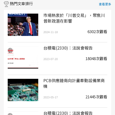
熱門文章排行
查看更多
市場熱衷於「川普交易」，聚焦川
普新政潛在影響
6302次觀看
2024-11-18
台積電(2330)：法說會報告
18048次觀看
2023-07-20
PCB供應鏈南向計畫牽動設備業商
機
21445次觀看
2023-05-17
台積電(2330)：法說會報告