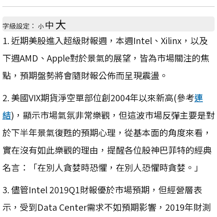
大
中
字級設定：
小
1. 近期美股進入超級財報週，本週Intel、Xilinx，以及
下週AMD、Apple對於景氣的展望，皆為市場關注的焦
點，預期盤勢將會隨財報公佈而呈現震盪。
2. 美國VIX期貨淨空單部位創2004年以來新高(參考
連
結
)，顯示市場氣氛非常樂觀，但這波市場反彈主要是對
於下半年景氣復甦的預期心理，從基本面的角度來看，
實在沒有如此樂觀的理由，提醒各位股神巴菲特的經典
名言：「在別人貪婪時恐懼，在別人恐懼時貪婪。」
3. 儘管Intel 2019Q1財報優於市場預期，但經營層表
示，受到Data Center需求不如預期影響，2019年財測