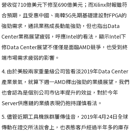
營收從710億美元下修至690億美元；而Xilinx財報雖符
合預期，且受惠中國、南韓5G先期基礎建設對FPGA的
強勁需求，通訊業務成長動能強勁，但也指出Data
Center業務展望疲弱，呼應Intel的看法，顯示Intel下
修Data Center展望不僅僅是面臨AMD競爭，也受到終
端市場需求疲弱的影響。
4. 由於美股兩家重量級公司皆看淡2019年Data Center
產業景氣，就算下週一AMD釋出強勁的業績展望，我們
也會認為是個別公司市佔率提升的效益，對於今年
Server供應鏈的業績表現仍抱持謹慎看法。
5. 儘管近期工具機族群屢傳佳音，2019年4月24日全球
傳動在證交所法說會上，也表態客戶經過半年多的庫存