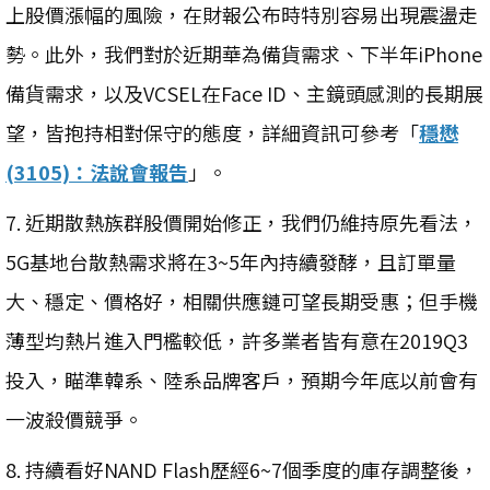
上股價漲幅的風險，在財報公布時特別容易出現震盪走
勢。此外，我們對於近期華為備貨需求、下半年iPhone
備貨需求，以及VCSEL在Face ID、主鏡頭感測的長期展
望，皆抱持相對保守的態度，詳細資訊可參考「
穩懋
(3105)：法說會報告
」。
7. 近期散熱族群股價開始修正，我們仍維持原先看法，
5G基地台散熱需求將在3~5年內持續發酵，且訂單量
大、穩定、價格好，相關供應鏈可望長期受惠；但手機
薄型均熱片進入門檻較低，許多業者皆有意在2019Q3
投入，瞄準韓系、陸系品牌客戶，預期今年底以前會有
一波殺價競爭。
8. 持續看好NAND Flash歷經6~7個季度的庫存調整後，