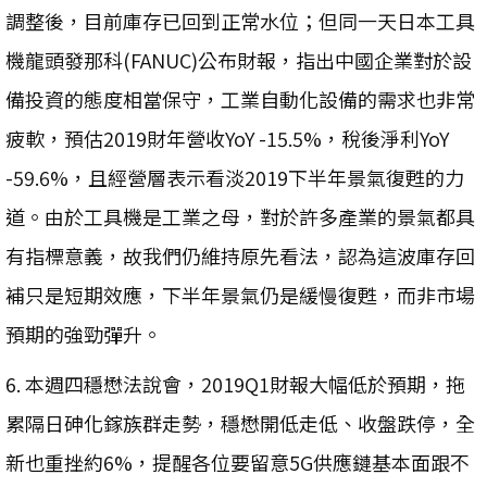
調整後，目前庫存已回到正常水位；但同一天日本工具
機龍頭發那科(FANUC)公布財報，指出中國企業對於設
備投資的態度相當保守，工業自動化設備的需求也非常
疲軟，預估2019財年營收YoY -15.5%，稅後淨利YoY
-59.6%，且經營層表示看淡2019下半年景氣復甦的力
道。由於工具機是工業之母，對於許多產業的景氣都具
有指標意義，故我們仍維持原先看法，認為這波庫存回
補只是短期效應，下半年景氣仍是緩慢復甦，而非市場
預期的強勁彈升。
6. 本週四穩懋法說會，2019Q1財報大幅低於預期，拖
累隔日砷化鎵族群走勢，穩懋開低走低、收盤跌停，全
新也重挫約6%，提醒各位要留意5G供應鏈基本面跟不