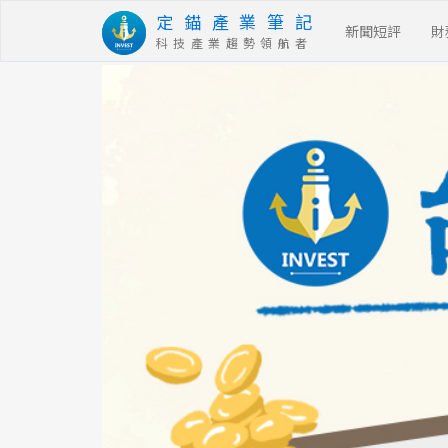
定 錨 產 業 筆 記
新聞短評
財
科 技 產 業 趨 勢 領 航 者