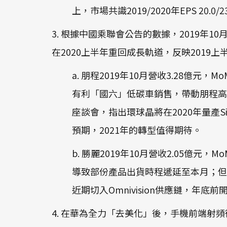
上，市場共識2019/2020年EPS 2
3. 根據中國乘聯會公告的數據，2019年1
在2020上半年重回成長軌道，反映2019
a. 朋程2019年10月營收3.28億元
有利「國六」低碳車銷售，帶動朋程高
座談會，指出環球晶將在2020年量產S
預期，2021年的轉型值得期待。
b. 勝麗2019年10月營收2.05億元，
導致部份產品出貨時程遞延至本月；但觀察
近期切入Omnivision供應鏈，年底
4. 在華為全力「去美化」後，手機前端