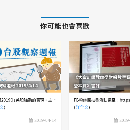
你可能也會喜歡
《大會計師教你從財報數字
察週報 2019/4/14
營本質》書評
1. 回顧2019Q1美股強勁的表現，主要由中美貿易戰緩和、FED貨幣政策轉鴿兩大利多支撐，實際上企業獲利呈現衰退，總經指標也經常低於市場預期，基本面並不好，而是在反映資金行情，以及對下半年景氣強勁反彈的預期心理。我們再次強調，既然市場已提前反映對下半年景氣強勁反彈，那麼下半年的實際表現就非常重要，只要稍不如預期，就容易回吐漲幅。 2. 根據過去經驗，企業獲利成長仍是長期推升指數的最重要指標，若企業獲利持平或衰退，則當年度指數不容易創新高，即便創新高幅度也不會大。目前來看，2019年美國企業獲利最樂觀的預期是小幅成長，我們認為更有可能的是持平或小幅衰退，亦即對於美股創新高不必太期待，較有可能是大區間震盪。台股的趨勢不會跟美股差太多。 3. 三月份「台灣進出口」軟中帶堅，「未完成訂單-客戶庫存」正式轉正，象徵我們在2018Q4強調的庫存調整週期應已進入尾聲，比我們預期的時間點還要提前一、兩個月，主要受惠於華為強勁的備貨需求。 4. 近期大立光公布三月營收，繳出漂亮的成績單，並預告四、五月營收逐月往上，間接證實華為備庫存的強勁需求。由於華為今年出貨量目標上看2.5億支，正式超越Apple，距離Samsung年出貨量約3.0~3.2億支也僅一步之遙，且近期華為發表P30 Pro規格令人驚豔，儼然成為智慧型手機創新的領導品牌，呼應我們之前發表的「Android品牌引領手機設計新趨勢」。我們認為，2019Q2台系電子供應鏈在華為備貨需求支撐下，業績淡季不淡，但2019Q3則受到iPhone備貨量減少，以及華為拉貨動能趨緩影響，有可能會旺季不旺。 5. 2018Q4壽險業淨值減損7,000多億元，2019Q1六大壽險業淨值回升6,000多億元，顯示全球股債市反彈後，淨值減損的利空已消除。此外，FED貨幣政策轉鴿，台美利差縮小，有助避險成本下滑。兩大利多卻因為壽險業不配息，完全沒有反映在股價上，我們認為相當不合理。雖然近期外資持續賣超壽險股，但相關族群股價並沒有持續破底，待外資賣壓力竭後有機會落後補漲。 6. AMD在CES 2019發表伺服器新平台Rome，Intel也即將推出Cascade Lake-AP迎戰，兩強在伺服器市場的攻防非常刺激；而AMD將在五月底Computex 2019發表Ryzen 3000系列，採台積電7nm製程，效能表現同樣令人期待。目前市場預期，Intel 14nm產能將在2019Q3陸續開出，屆時CPU缺貨問題可望緩解，同時2019Q4季末將推出採用10nm製程的Ice Lake，2020年推出伺服器新平台Whitley。由於10nm製程進度落後，外界猜測，Intel為迎戰AMD來襲，有可能會以14nm製程硬套原本預計用在10nm製程的10核心架構。在CPU缺貨問題緩解後，近期受到壓抑的PC/NB、Server市場，可望迎接庫存回補急單，2018下半年受CPU缺貨衝擊，報價走弱的低功率MOSFET族群，有機會再度走強。 7. 群聯、威剛相繼看好大容量SSD需求，NAND Flash報價在2019Q2落底反彈的機率非常高，未來觀察重點為群聯2019Q1是否有拉高庫存的跡象，從業者的實際行動來驗證他們的對外說法，模組廠中以NAND Flash營收佔比較高的創見、宜鼎受惠最大。
文
)
(
詳全文
)
2019-04-14
2019