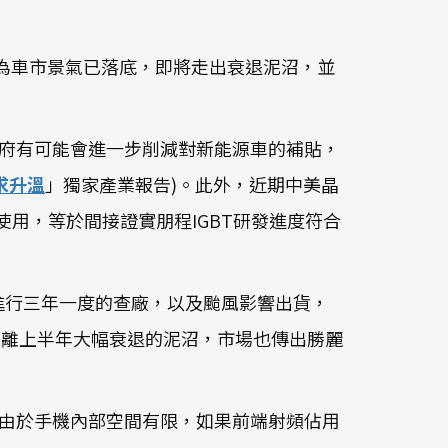
我們認為車市景氣已落底，即將走出衰退泥沼，並
由於中國政府有可能會進一步削減對新能源車的補貼，
求升溫
」獨家產業報告)。此外，近期中美晶
程使用，等於間接證實朋程IGBT研發進度符合
19年9月進行三年一度的查廠，以及颱風影響出貨，
%，已脫離上半年大幅衰退的泥沼，市場也傳出勝麗
。由於手機內部空間有限，如果前端射頻佔用