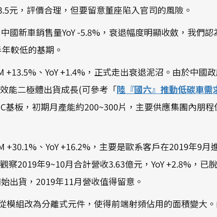
0.0/23.5元，評價合理，但要留意董座陷入官司的風險。
0月中國新車銷售量YoY -5.8%，衰退幅度明顯收斂，
上半年較低的基期。
，MoM +13.5%、YoY +1.4%，正式走出衰退泥沼。
效能二極體出貨成長(可參考「
陸『國六』推動低碳車需
iC基板，初期月產能約200~300片，主要供應集團內朋
MoM +30.1%、YoY +16.2%，主要是歐系客戶在20
2019年9~10月合計營收3.63億元，YoY +2.8
前開始出貨，2019年11月營收值得留意。
射頻從模組改為分離式元件，使得前端射頻佔用的面積變大