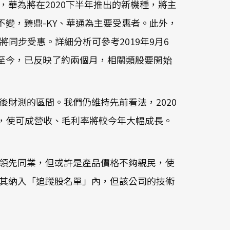
華為將在2020下半年推出的新機種，將主
變，臻鼎-KY、華通為主要受惠者。此外，
電將同步受惠。詳細分析可參考2019年9月6
至今，已反映了約兩個月，相關類股要開始
調整後財測的區間。我們仍維持先前看法，2020
望降低，使可成營收、毛利率將較今年大幅成長。
。
術領先同業，但或許是產品價格不夠親民，使
其納入「追蹤股名單」內，但該公司的技術