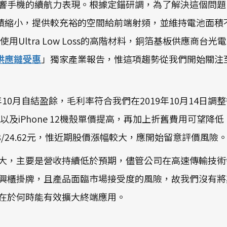
響手機的續航力表現。根據定錨研調，為了解決這個問題，
積縮小，提供較充裕的空間給前端射頻，並維持電池面積不
Ultra Low Loss的高階材料，銅箔基板供應商台光
，供應鏈受惠
」獨家產業報告，惟這項趨勢從我們開始關注
19年10月自結盈餘，毛利率符合我們在2019年10月14日
率，以及iPhone 12機殼單價提高，再加上折舊費用可
6.08/24.62元，惟近期股價漲幅較大，應開始留意評價風險
幅較大，主要是營收持續低於預期，儘管公司在高速傳輸技
興櫃掛牌，且產品面臨市場接受度的風險，故我們沒有將
在於何時能有效擴大終端應用。