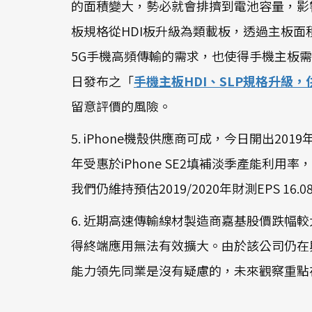
的面積變大，勢必就會排擠到電池容量，影
板規格從HDI板升級為類載板，透過主板面
5G手機高頻傳輸的需求，也使得手機主板需使用
日發布之「
手機主板HDI、SLP規格升級
留意評價的風險。
5. iPhone機殼供應商可成，今日開出20
年受惠於iPhone SE2填補淡季產能利用
我們仍維持預估2019/2020年財測EPS 1
6. 近期高速傳輸線材製造商嘉基股價跌
得終端應用無法有效擴大。由於該公司仍在
能力領先同業是沒有疑慮的，未來觀察重點