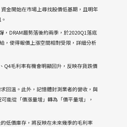
轉弱，資金開始在市場上尋找股價低基期，且明年
訊。
彈，DRAM趨勢落後約兩季，於2020Q1落底
給，使得報價上漲空間相對受限，詳細分析
Q3、Q4毛利率有機會明顯回升，反映存貨跌價
需求回溫。此外，記憶體封測業者的營收，與
況可能從「價漲量增」轉為「價平量增」，
大量的低價庫存，將反映在未來幾季的毛利率