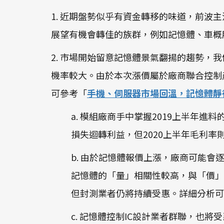
1. 近期盤勢似乎有資金轉移的味道，前波主
展望有機會轉佳的族群，例如記憶體、車概股.
2. 市場開始留意記憶體景氣翻揚的趨勢，我們認
機率較大。由於本次漲價屬於廠商聯合控制
可參考「
手機、伺服器市場回溫，記憶體靜
a. 模組廠商手中掌握2019上半年
損失迴轉利益，但2020上半年毛利
b. 由於記憶體報價上漲，廠商可能
記憶體的「量」相關性較高，與「價」
但封測業者仍將持續受惠。詳細分析可
c. 記憶體控制IC設計業者群聯，也