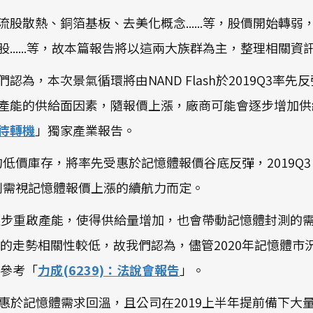
流股散熱、銅箔基板、去美化概念......等，股價開始
.....等，故本篇報告將以這兩大族群為主，整理相關資
為，本次景氣循環將由NAND Flash於2019Q3率先反
產能的供給面因素，隨報價上漲，廠商可能會逐步增加供
待轉機
」獨家產業報告。
進料的低價庫存，將率先受惠於記憶體報價谷底反彈，2019
率則需視記憶體報價上漲的續航力而定。
會逐步重啟產能，使得供給量增加，也會帶動記憶體封測的
的走勢相關性較低，故我們認為，儘管2020年記憶體市
參考「
力成(6239)：法說會報告
」。
將受惠於記憶體需求回溫，且公司在2019上半年提前備下