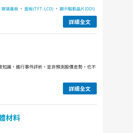
、
、
、
玻璃基板
面板(TFT-LCD)
顯示驅動晶片(DDI)
詳細全文
景知識，進行事件評析，並非預測股價走勢，也不
詳細全文
體材料