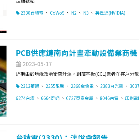
定錨觀點
、
、
、
、
2330台積電
CoWoS
N2
N3
英偉達(NVIDIA)
PCB供應鏈南向計畫牽動設備業商機
2023-05-17
近期由於地緣政治衝突升溫，銅箔基板(CCL)業者在客戶
、
、
、
、
2313華通
2355敬鵬
2368金像電
2383台光電
303
、
、
、
、
6274台燿
6664群翊
6727亞泰金屬
8046南電
印刷電路
台積電(2330)：法說會報告