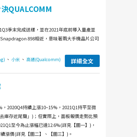
決QUALCOMM
21Q3季末完成送樣，並在2021年底前導入量產並
Snapdragon 898相近，意味著兩大手機晶片公司
、
、
g)
小米
高通(Qualcomm)
詳細全文
解
2020Q4持續上漲10~15%，2021Q1持平至微
TV去庫存近尾聲」)；但實際上，面板報價走勢比預
021Q1至今為止漲幅已達12.6%(詳見【圖一】)，
也持續漲價(詳見【圖二】、【圖三】)。