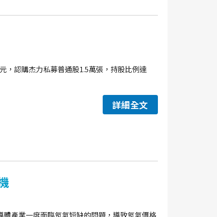
.45元，認購杰力私募普通股1.5萬張，持股比例達
詳細全文
機
導體產業一度面臨氖氣短缺的問題，導致氖氣價格