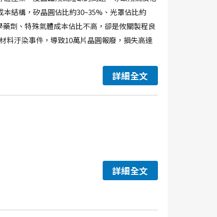
本結構，矽晶圓佔比約30~35%、光罩佔比約
。儘管化學藥劑、特殊氣體成本佔比不高，卻是攸關製程良
劑材料汙染事件，導致10萬片晶圓報廢，損失高達
詳細全文
詳細全文