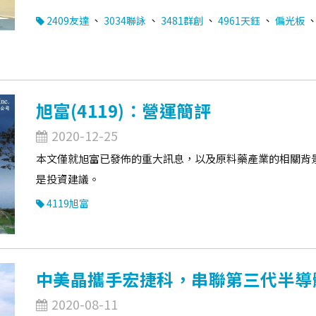
、
、
、
、
2409友達
3034聯詠
3481群創
4961天鈺
偏光板
旭富(4119)：營運簡評
2020-12-25
本文僅就旭富已發佈的重大訊息，以及原料藥產業的相關背
是投資建議。
4119旭富
中美晶攜手宏捷科，串聯第三代半導
2020-08-11