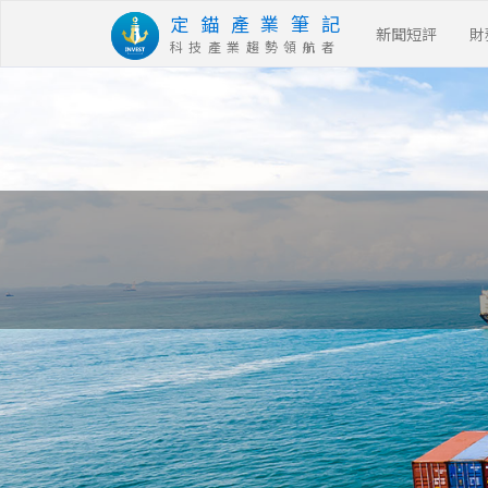
定 錨 產 業 筆 記
新聞短評
財
科 技 產 業 趨 勢 領 航 者