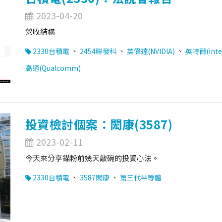
2023-04-20
營收結構
、
、
、
2330台積電
2454聯發科
英偉達(NVIDIA)
英特爾(Inte
高通(Qualcomm)
投資檢討個案：閎康(3587)
2023-02-11
今天來分享錨粉前幾天敲碗的投資心法。
、
、
2330台積電
3587閎康
第三代半導體