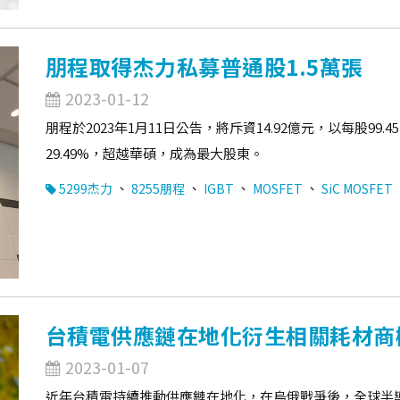
朋程取得杰力私募普通股1.5萬張
2023-01-12
朋程於2023年1月11日公告，將斥資14.92億元，以每股99
29.49%，超越華碩，成為最大股東。
、
、
、
、
5299杰力
8255朋程
IGBT
MOSFET
SiC MOSFET
台積電供應鏈在地化衍生相關耗材商
2023-01-07
近年台積電持續推動供應鏈在地化，在烏俄戰爭後，全球半