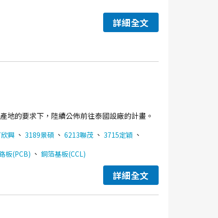
詳細全文
分散產地的要求下，陸續公佈前往泰國設廠的計畫。
、
、
、
、
7欣興
3189景碩
6213聯茂
3715定穎
、
板(PCB)
銅箔基板(CCL)
詳細全文