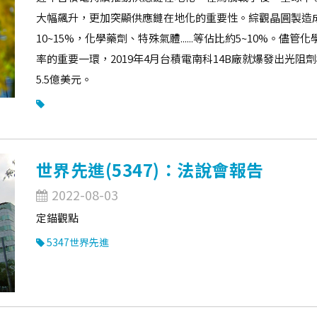
大幅飆升，更加突顯供應鏈在地化的重要性。綜觀晶圓製造成
10~15%，化學藥劑、特殊氣體......等佔比約5~10%
率的重要一環，2019年4月台積電南科14B廠就爆發出光阻
5.5億美元。
世界先進(5347)：法說會報告
2022-08-03
定錨觀點
5347世界先進