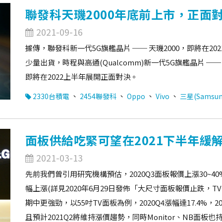
聯發科天璣2000年底前上市，正面對
2021-09-16
據傳，聯發科新一代5G旗艦晶片 ── 天璣2000，即將在20
少量出貨，時程與高通(Qualcomm)新一代5G旗艦晶片 ── 
即將在2022上半年展開正面對決。
、
、
、
、
2330台積電
2454聯發科
Oppo
Vivo
三星(Samsun
面板供給吃緊可望在2021下半年緩
2021-03-13
先前我們曾引用研究機構預估，2020Q3面板報價上漲30~40%，
幅上漲(詳見2020年6月29日發佈「大尺寸面板報價止跌，
期中更強勁，以55吋TV面板為例，2020Q4漲幅達17.4%，2
且預計2021Q2將維持漲價趨勢，同時Monitor、NB面板