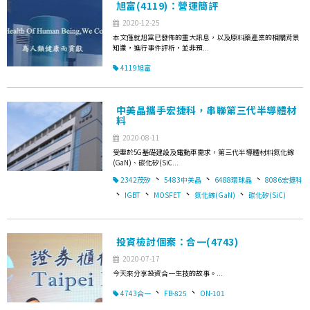
旭富(4119)：營運簡評
2020-12-25
本文僅就旭富已發佈的重大訊息，以及原料藥產業的相關背景
知識，進行事件評析，並非預...
4119旭富
中美晶攜手宏捷科，串聯第三代半導體材
料
2020-08-11
受惠於5G基礎建設及電動車需求，第三代半導體材料氮化鎵
(GaN)、碳化矽(SiC...
、
、
、
2342茂矽
5483中美晶
6488環球晶
8086宏捷科
、
、
、
、
IGBT
MOSFET
氮化鎵(GaN)
碳化矽(SiC)
投資檢討個案：合一(4743)
2020-07-17
今天來分享投資合一生技的故事。...
、
、
4743合一
FB-825
ON-101