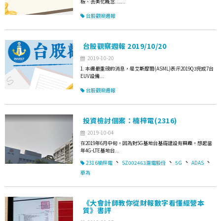
板、去美化概念.......
台股觀察週報
台股觀察週報 2019/10/20
2019-10-20
1. 本週最重磅的消息，是艾斯摩爾(ASML)表示2019Q3完成7台
EUV設備...
台股觀察週報
投資檢討個案：楠梓電(2316)
2019-10-04
在2019年6月中旬，因為對5G基地台基礎建設有興趣，想起當
年4G-LTE基地台...
、
、
、
、
2316楠梓電
SZ002463滬電股份
5G
ADAS
華為
《大會計師教你從財報數字看懂經營本
質》書評