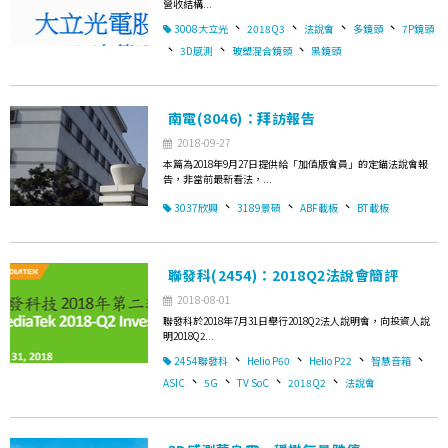
營收結構...
、
、
、
、
3008大立光
2018Q3
法說會
多鏡頭
7P鏡頭
、
、
、
3D感測
玻塑混合鏡頭
黑鏡頭
南電(8046)：拜訪報告
2018-09-27
本篇為2018年9月27日提供給「加值版會員」的定錨法說會報
告，非當前最新看法，...
、
、
、
3037欣興
3189景碩
ABF載板
BT載板
聯發科(2454)：2018Q2法說會簡評
2018-08-01
聯發科於2018年7月31日舉行2018Q2法人說明會，向投資人說
明2018Q2...
、
、
、
、
2454聯發科
Helio P60
Helio P22
智慧音箱
、
、
、
、
ASIC
5G
TV SoC
2018Q2
法說會