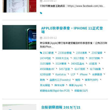
2019-09-27
FB粉絲團抽書活動請至：https://www.facebook.com/sto...
APPLE秋季發表會，IPHONE 11正式登
場
2019-09-12
昨日蘋果(Apple)舉行每年最受矚目的秋季發表會，公佈2019年
新款iPhon...
、
、
、
、
2313華通
2330台積電
2354鴻準
2367燿華
、
、
、
、
2474可成
3008大立光
3017奇鋐
3037欣興
、
、
、
、
3105穩懋
3324雙鴻
3406玉晶光
3D感測
、
、
、
、
4958臻鼎-KY
5457宣德
6147頎邦
6176瑞儀
、
、
、
、
、
6269台郡
Kantatsu
LCP
iPhone
光學鏡頭
、
、
、
、
散熱
晶圓代工(Foundry)
機殼
異質PI(MPI)
、
、
、
背光模組
舜宇光學
蘋果(Apple)
、
軟硬結合板(Rigid-flex PCB)
類載板(SLP)
台股觀察週報 2019/7/21