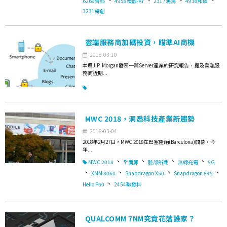
6269台郡
4958臻鼎-KY
2317鴻海
4938和碩
3231緯創
雲端服務商加碼投資，瞄準AI商機
2018-03-10
本週J.P. Morgan發表一篇Server產業的研究報告，提及雲端服
務商近期...
MWC 2018，洞悉科技產業新趨勢
2018-03-04
2018年2月27日，MWC 2018在巴塞隆納(Barcelona)開幕，今
年...
、
、
、
、
MWC 2018
全面屏
臉部辨識
無線充電
5G
、
、
、
、
XMM 8060
Snapdragon X50
Snapdragon 845
、
Helio P60
2454聯發科
QUALCOMM 7NM究竟花落誰家？