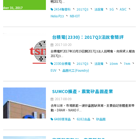
明2017Q...
、
、
、
、
、
2454聯發科
2017Q3
法說會
5G
ASIC
、
Helio P23
NB-IOT
台積電(2330)：2017Q3法說會簡評
2017-10-20
台積電於2017年10月19召開2017Q3法人說明會，向投資人報告
2017Q3...
、
、
、
、
、
2330台積電
2017Q3
法說會
10nm
7nm
、
EUV
晶圓代工(Foundry)
SUMCO擴產，震驚矽晶圓產業
2017-08-09
去年以來，市場掀起一波矽晶圓缺貨潮，主要由記憶體產業帶
動，DRAM、NAND F...
、
、
6488環球晶
6182合晶
矽晶圓