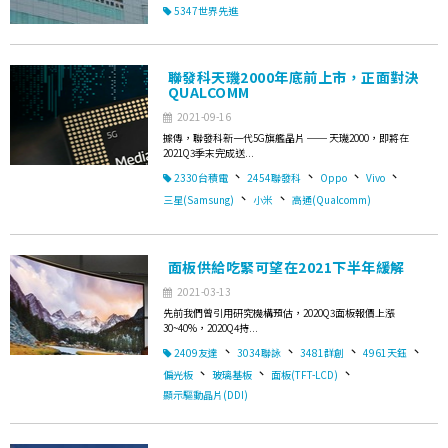
5347世界先進
聯發科天璣2000年底前上市，正面對決
QUALCOMM
2021-09-16
據傳，聯發科新一代5G旗艦晶片 ── 天璣2000，即將在
2021Q3季末完成送...
、
、
、
、
2330台積電
2454聯發科
Oppo
Vivo
、
、
三星(Samsung)
小米
高通(Qualcomm)
面板供給吃緊可望在2021下半年緩解
2021-03-13
先前我們曾引用研究機構預估，2020Q3面板報價上漲
30~40%，2020Q4持...
、
、
、
、
2409友達
3034聯詠
3481群創
4961天鈺
、
、
、
偏光板
玻璃基板
面板(TFT-LCD)
顯示驅動晶片(DDI)