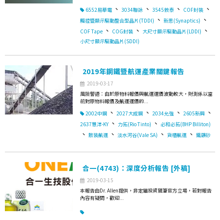
、
、
、
、
6552易華電
3034聯詠
3545敦泰
COF封裝
、
、
觸控暨顯示驅動整合型晶片(TDDI)
新思(Synaptics)
、
、
、
COF Tape
COG封裝
大尺寸顯示驅動晶片(LDDI)
小尺寸顯示驅動晶片(SDDI)
2019年鋼鐵暨航運產業關鍵報告
2019-03-17
風險警語：由於原物料報價與航運運價波動較大，財測係以當
前對原物料報價及航運運價的...
、
、
、
、
2002中鋼
2027大成鋼
2034允強
2605新興
、
、
2637慧洋-KY
力拓(Rio Tinto)
必和必拓(BHP Billiton)
、
、
、
、
散裝航運
淡水河谷(Vale SA)
貨櫃航運
鐵礦砂
合一(4743)：深度分析報告 [外稿]
2019-03-15
本報告由Dr. Allen提供，非定錨投資隨筆官方立場，若對報告
內容有疑問，歡迎...