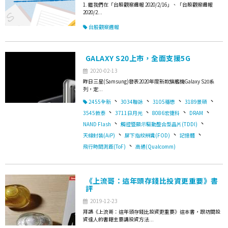
1. 繼我們在「台股觀察週報 2020/2/16」、「台股觀察週報
2020/2...
台股觀察週報
GALAXY S20上市，全面支援5G
2020-02-13
昨日三星(Samsung)發表2020年度新款旗艦機Galaxy S20系
列，定...
、
、
、
、
2455全新
3034聯詠
3105穩懋
3189景碩
、
、
、
、
3545敦泰
3711日月光
8086宏捷科
DRAM
、
、
NAND Flash
觸控暨顯示驅動整合型晶片(TDDI)
、
、
、
天線封裝(AiP)
屏下指紋辨識(FOD)
記憶體
、
飛行時間測距(ToF)
高通(Qualcomm)
《上流哥：這年頭存錢比投資更重要》書
評
2019-12-23
拜讀《上流哥：這年頭存錢比投資更重要》這本書，跟坊間投
資達人的書籍主要講投資方法...