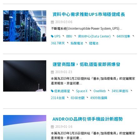
資料中心需求推動UPS市場穩健成長
2019-03-06
不斷電系統(Uninterruptible Power System, UPS)...
、
、
、
、
UPS
BBU
資料中心(Data Center)
6409旭隼
、
、
3617碩天
鉛酸電池
鋰電池
運營商醞釀，低軌道衛星即將爆發
2019-01-23
本篇為2019年1月23日提供給「基本/加值版會員」的定錨獨家
產業報告，非當前最...
、
、
、
、
低軌道衛星
Space X
OneWeb
3491昇達科
、
、
2314台揚
6568宏觀
4909新復興
ANDROID品牌引領手機設計新趨勢
2019-01-16
本篇為2019年1月16日提供給「基本/加值版會員」的定錨獨家
產業報告，非當前最...