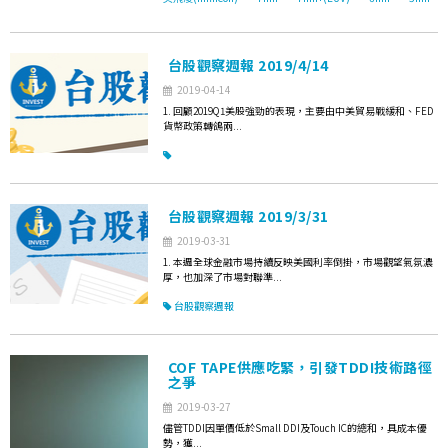
台股觀察週報 2019/4/14
2019-04-14
1. 回顧2019Q1美股強勁的表現，主要由中美貿易戰緩和、FED
貨幣政策轉鴿兩...
台股觀察週報 2019/3/31
2019-03-31
1. 本週全球金融市場持續反映美國利率倒掛，市場觀望氣氛濃
厚，也加深了市場對聯準...
台股觀察週報
COF TAPE供應吃緊，引發TDDI技術路徑
之爭
2019-03-27
儘管TDDI因單價低於Small DDI及Touch IC的總和，具成本優
勢，獲...