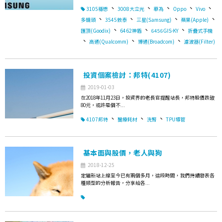
、
、
、
、
、
3105穩懋
3008大立光
華為
Oppo
Vivo
、
、
、
、
多鏡頭
3545敦泰
三星(Samsung)
蘋果(Apple)
、
、
、
匯頂(Goodix)
6462神盾
6456GIS-KY
折疊式手機
、
、
、
高通(Qualcomm)
博通(Broadcom)
濾波器(Filter)
投資個案檢討：邦特(4107)
2019-01-03
在2018年11月23日，投資界的老長官提醒站長，邦特股價跌破
80元，或許是個不...
、
、
、
4107邦特
醫療耗材
洗腎
TPU導管
基本面與股價，老人與狗
2018-12-25
定錨新站上線至今已有兩個多月，這段時間，我們持續發表各
種類型的分析報告，分享給各...