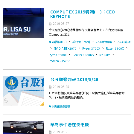
COMPUTEX 2019特輯(一)：CEO
KEYNOTE
2019-05-27
今天超微(AMD)總裁暨執行長蘇姿豐女士，在台北電腦展
(Computex 201...
、
、
、
超微(AMD)
英特爾(Intel)
2330台積電
3533嘉澤
、
、
、
、
NVIDIA RTX2070
Ryzen 3700X
Ryzen 3800X
、
、
、
Ryzen 3900X
Core i9-9900KS
Ice Lake
Radeon RX5700
台股觀察週報 2019/5/26
2019-05-25
1. 本週持續反映華為事件(詳見「歐美大廠抵制華為事件評
估」)，較具指標性的穩懋...
台股觀察週報
華為事件潛在受惠股
2019-05-21