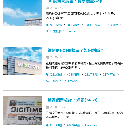
3D感測蒙烏雲，穩懋無量跌停
2018-07-24
穩懋於2018年7月20日召開2018Q2法人說明會，財測預估
2018Q3營收較...
、
、
、
、
2455全新
3105穩懋
3406玉晶光
3374精材
、
8086宏捷科
Lumentum
緯創IPHONE掉單？如何判斷？
2018-07-10
近期媒體報導富邦投顧發布報告，指出緯創因先前防水機構件
換料問題，痛失2018年新...
、
、
、
、
3231緯創
4938和碩
2317鴻海
2474可成
、
5264鎧勝-KY
iPhone
投資個案檢討：緯穎(6669)
2018-06-27
在這次的案例，站長從2017年底開始，就在「2018年電子終端
產品趨勢」、「20...
、
、
3231緯創
6669緯穎
Facebook