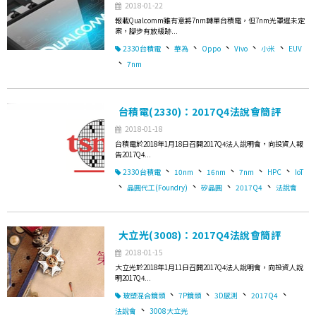
2018-01-22
報載Qualcomm雖有意將7nm轉單台積電，但7nm光罩遲未定
案，腳步有放緩跡...
、
、
、
、
、
2330台積電
華為
Oppo
Vivo
小米
EUV
、
7nm
台積電(2330)：2017Q4法說會簡評
2018-01-18
台積電於2018年1月18日召開2017Q4法人說明會，向投資人報
告2017Q4...
、
、
、
、
、
2330台積電
10nm
16nm
7nm
HPC
IoT
、
、
、
、
晶圓代工(Foundry)
矽晶圓
2017Q4
法說會
大立光(3008)：2017Q4法說會簡評
2018-01-15
大立光於2018年1月11日召開2017Q4法人說明會，向投資人說
明2017Q4...
、
、
、
、
玻塑混合鏡頭
7P鏡頭
3D感測
2017Q4
、
法說會
3008大立光