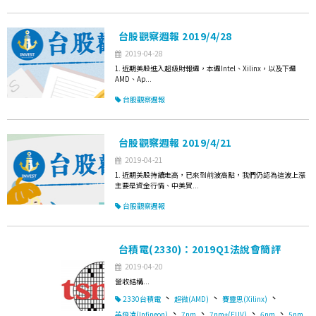
台股觀察週報 2019/4/28
2019-04-28
1. 近期美股進入超級財報週，本週Intel、Xilinx，以及下週
AMD、Ap...
台股觀察週報
台股觀察週報 2019/4/21
2019-04-21
1. 近期美股持續走高，已來到前波高點，我們仍認為這波上漲
主要是資金行情、中美貿...
台股觀察週報
台積電(2330)：2019Q1法說會簡評
2019-04-20
營收結構...
、
、
、
2330台積電
超微(AMD)
賽靈思(Xilinx)
、
、
、
、
英飛凌(Infineon)
7nm
7nm+(EUV)
6nm
5nm