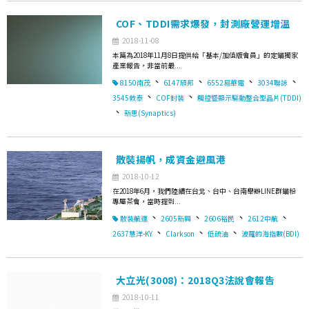
COF、TDDI需求爆發，封測廠營運增溫
2018-11-08
本篇為2018年11月8日提供給「基本/加值版會員」的定錨獨家
產業報告，非當前最...
、
、
、
、
8150南茂
6147頎邦
6552易華電
3034聯詠
、
、
3545敦泰
COF封裝
觸控暨顯示驅動整合型晶片(TDDI)
、
新思(Synaptics)
散裝揚帆，成資金避風港
2018-10-12
在2018年6月，我們陸續在台北、台中、台南舉辦LINE群錨粉
專屬茶會，當時提到...
、
、
、
、
散裝航運
2605新興
2606裕民
2612中航
、
、
、
2637慧洋-KY
Clarkson
低硫油
波羅的海指數(BDI)
大立光(3008)：2018Q3法說會報告
2018-10-11