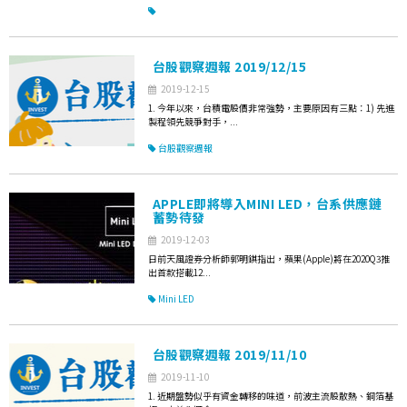
台股觀察週報 2019/12/15
2019-12-15
1. 今年以來，台積電股價非常強勢，主要原因有三點：1) 先進
製程領先競爭對手，...
台股觀察週報
APPLE即將導入MINI LED，台系供應鏈
蓄勢待發
2019-12-03
日前天風證券分析師郭明錤指出，蘋果(Apple)將在2020Q3推
出首款搭載12...
Mini LED
台股觀察週報 2019/11/10
2019-11-10
1. 近期盤勢似乎有資金轉移的味道，前波主流股散熱、銅箔基