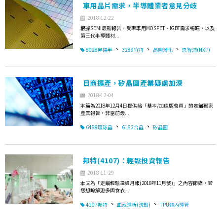
車用晶片需求，半導體業者意見分歧
2018-12-22
根據SEMI最新報告，受惠車用MOSFET、IGBT需求暢旺，以及
第三代半導體材...
、
、
、
8028昇陽半
3289宜特
晶圓薄化
恩智浦(NXP)
日商擴產，矽晶圓產業疑慮加深
2018-12-04
本篇為2018年12月4日提供給「基本/加值版會員」的定錨獨家
產業報告，非當前最...
、
、
6488環球晶
6182合晶
矽晶圓
邦特(4107)：輕鬆投資報告
2018-11-29
本文為「定錨輕鬆投資月報(2018年11月號)」之內容節錄，若
您想瞭解更多與食衣...
、
、
4107邦特
血液透析(洗腎)
TPU體內導管