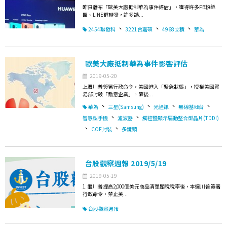
昨日發布「歐美大廠抵制華為事件評估」，獲得許多FB粉絲
團、LINE群轉發，許多讀...
、
、
、
2454聯發科
3221台嘉碩
4968立積
華為
歐美大廠抵制華為事件影響評估
2019-05-20
上週川普簽署行政命令，美國進入「緊急狀態」，授權美國貿
易部封殺「敵意企業」，隨後...
、
、
、
、
華為
三星(Samsung)
光通訊
無線基地台
、
、
智慧型手機
濾波器
觸控暨顯示驅動整合型晶片(TDDI)
、
、
COF封裝
多鏡頭
台股觀察週報 2019/5/19
2019-05-19
1. 繼川普提高2,000億美元商品清單關稅稅率後，本週川普簽署
行政命令，禁止美...
台股觀察週報