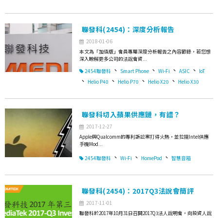
聯發科(2454)：深度分析報告
2018-01-06
本文為「加值版」會員專屬深度分析報告之內容節錄，若您想
深入瞭解更多公司的法說會資...
、
、
、
、
2454聯發科
Smart Phone
Wi-Fi
ASIC
IoT
、
、
、
、
Helio P40
Helio P70
Helio X20
Helio X30
聯發科切入蘋果供應鏈，有譜？
2017-12-27
Apple與Qualcomm的專利訴訟案打得火熱，並拉攏Intel供應
手機Mod...
、
、
、
2454聯發科
Wi-Fi
HomePod
智慧音箱
聯發科(2454)：2017Q3法說會簡評
2017-11-01
聯發科於2017年10月31日召開2017Q3法人說明會，向投資人說