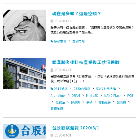
現在是多頭？還是空頭？
2020-03-12
昨天收到一個有趣的問題：「請問現在算是邁入空頭市場嗎？
或者仍然是短空長多？如果是...
、
多頭市場
空頭市場
武漢肺炎後科技產業復工狀況追蹤
2020-03-11
完整版報告請參考「訂閱方案」，包括「武漢肺炎後科技產業
復工狀況追蹤 (上)」、「...
、
、
、
2317鴻海
2330台積電
5347世界先進
、
、
、
、
Alphaliner
DRAM
Mini LED
NAND Flash
PCB
、
、
、
、
、
、
低硫油
矽晶圓
網通
被動元件
記憶體
貨櫃航運
台股觀察週報 2020/3/1
2020-03-01