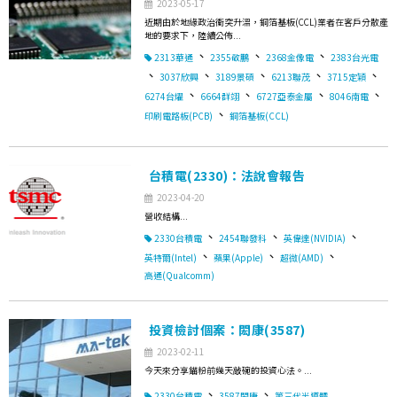
2023-05-17
近期由於地緣政治衝突升溫，銅箔基板(CCL)業者在客戶分散產
地的要求下，陸續公佈...
、
、
、
2313華通
2355敬鵬
2368金像電
2383台光電
、
、
、
、
、
3037欣興
3189景碩
6213聯茂
3715定穎
、
、
、
、
6274台燿
6664群翊
6727亞泰金屬
8046南電
、
印刷電路板(PCB)
銅箔基板(CCL)
台積電(2330)：法說會報告
2023-04-20
營收結構...
、
、
、
2330台積電
2454聯發科
英偉達(NVIDIA)
、
、
、
英特爾(Intel)
蘋果(Apple)
超微(AMD)
高通(Qualcomm)
投資檢討個案：閎康(3587)
2023-02-11
今天來分享錨粉前幾天敲碗的投資心法。...
、
、
2330台積電
3587閎康
第三代半導體