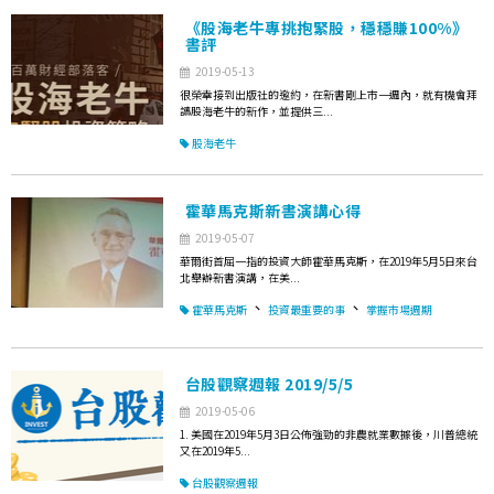
《股海老牛專挑抱緊股，穩穩賺100%》
書評
2019-05-13
很榮幸接到出版社的邀約，在新書剛上市一週內，就有機會拜
讀股海老牛的新作，並提供三...
股海老牛
霍華馬克斯新書演講心得
2019-05-07
華爾街首屈一指的投資大師霍華馬克斯，在2019年5月5日來台
北舉辦新書演講，在美...
、
、
霍華馬克斯
投資最重要的事
掌握市場週期
台股觀察週報 2019/5/5
2019-05-06
1. 美國在2019年5月3日公佈強勁的非農就業數據後，川普總統
又在2019年5...
台股觀察週報