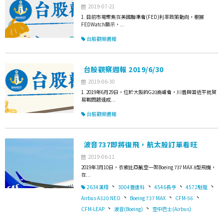
2019-07-21
1. 目前市場聚焦在美國聯準會(FED)利率政策動向，根據
FEDWatch顯示，...
台股觀察週報
台股觀察週報 2019/6/30
2019-06-30
1. 2019年6月29日，位於大阪的G20高峰會，川普與習近平就貿
易戰問題達成...
台股觀察週報
波音737即將復飛，航太股訂單看旺
2019-06-11
2019年3月10日，衣索比亞航空一架Boeing 737 MAX 8型飛機，
在...
、
、
、
、
2634漢翔
3004豐達科
4546長亨
4572駐龍
、
、
、
Airbus A320 NEO
Boeing 737 MAX
CFM-56
、
、
CFM-LEAP
波音(Boeing)
空中巴士(Airbus)