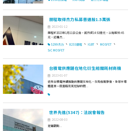
朋程取得杰力私募普通股1.5萬張
2023-01-12
朋程於2023年1月11日公告，將斥資14.92億元，以每股99.45
元，認購杰...
、
、
、
、
5299杰力
8255朋程
IGBT
MOSFET
SiC MOSFET
台積電供應鏈在地化衍生相關耗材商機
2023-01-07
近年台積電持續推動供應鏈在地化，在烏俄戰爭後，全球半導
體產業一度面臨氖氣短缺的問...
世界先進(5347)：法說會報告
2022-08-03
定錨觀點...