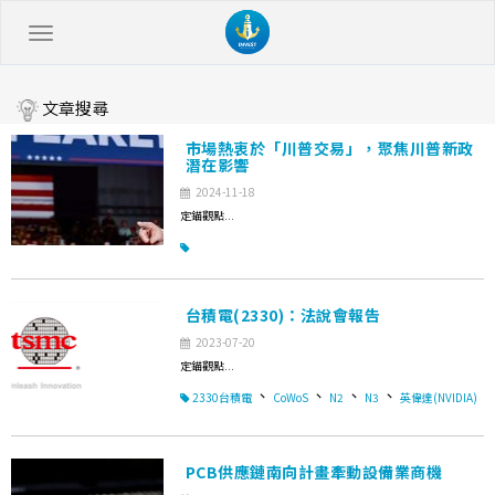
文章搜尋
市場熱衷於「川普交易」，聚焦川普新政
潛在影響
2024-11-18
定錨觀點...
台積電(2330)：法說會報告
2023-07-20
定錨觀點...
、
、
、
、
2330台積電
CoWoS
N2
N3
英偉達(NVIDIA)
PCB供應鏈南向計畫牽動設備業商機