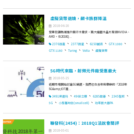
虛擬貨幣退燒，顯卡族群降溫
2018-06-20
受惠挖礦熱潮推升顯示卡需求，兩大繪圖卡晶片龍頭NVIDIA、
AMD，在2018Q...
、
、
、
、
2376技嘉
2377微星
6150撼訊
GTX 1080
、
、
、
GTX 1180
Turing
Volta
虛擬貨幣
5G時代來臨，射頻元件廠受惠最大
2018-05-25
近期市場開始討論5G議題，我們也在去年底舉辦的「2018年
5G&amp;IOT產...
、
、
、
、
3491昇達科
4968立積
6285啟碁
2345智邦
、
、
5G
小型基地台(small cell)
功率放大器PA
聯發科(2454)：2018Q1法說會簡評
2018-05-01