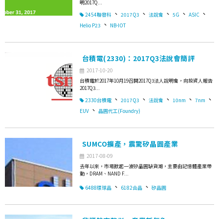
明2017Q...
、
、
、
、
、
2454聯發科
2017Q3
法說會
5G
ASIC
、
Helio P23
NB-IOT
台積電(2330)：2017Q3法說會簡評
2017-10-20
台積電於2017年10月19召開2017Q3法人說明會，向投資人報告
2017Q3...
、
、
、
、
、
2330台積電
2017Q3
法說會
10nm
7nm
、
EUV
晶圓代工(Foundry)
SUMCO擴產，震驚矽晶圓產業
2017-08-09
去年以來，市場掀起一波矽晶圓缺貨潮，主要由記憶體產業帶
動，DRAM、NAND F...
、
、
6488環球晶
6182合晶
矽晶圓