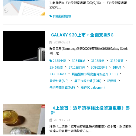
1. 繼我們在「台股觀察週報 2020/2/16」、「台股觀察週報
2020/2...
台股觀察週報
GALAXY S20上市，全面支援5G
2020-02-13
昨日三星(Samsung)發表2020年度新款旗艦機Galaxy S20系
列，定...
、
、
、
、
2455全新
3034聯詠
3105穩懋
3189景碩
、
、
、
、
3545敦泰
3711日月光
8086宏捷科
DRAM
、
、
NAND Flash
觸控暨顯示驅動整合型晶片(TDDI)
、
、
、
天線封裝(AiP)
屏下指紋辨識(FOD)
記憶體
、
飛行時間測距(ToF)
高通(Qualcomm)
《上流哥：這年頭存錢比投資更重要》書
評
2019-12-23
拜讀《上流哥：這年頭存錢比投資更重要》這本書，跟坊間投
資達人的書籍主要講投資方法...