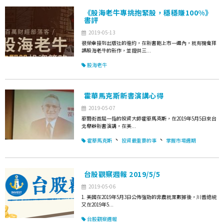
《股海老牛專挑抱緊股，穩穩賺100%》
書評
2019-05-13
很榮幸接到出版社的邀約，在新書剛上市一週內，就有機會拜
讀股海老牛的新作，並提供三...
股海老牛
霍華馬克斯新書演講心得
2019-05-07
華爾街首屈一指的投資大師霍華馬克斯，在2019年5月5日來台
北舉辦新書演講，在美...
、
、
霍華馬克斯
投資最重要的事
掌握市場週期
台股觀察週報 2019/5/5
2019-05-06
1. 美國在2019年5月3日公佈強勁的非農就業數據後，川普總統
又在2019年5...
台股觀察週報