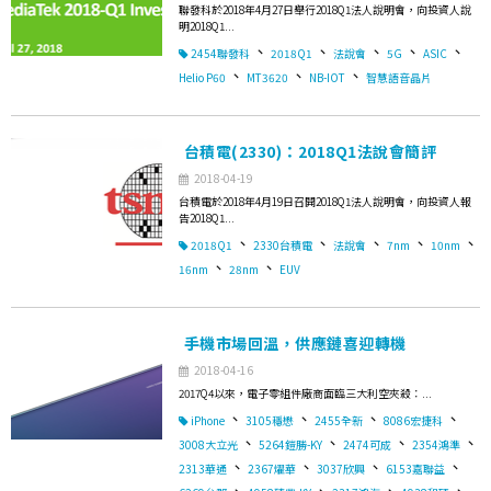
聯發科於2018年4月27日舉行2018Q1法人說明會，向投資人說
明2018Q1...
、
、
、
、
、
2454聯發科
2018Q1
法說會
5G
ASIC
、
、
、
Helio P60
MT3620
NB-IOT
智慧語音晶片
台積電(2330)：2018Q1法說會簡評
2018-04-19
台積電於2018年4月19日召開2018Q1法人說明會，向投資人報
告2018Q1...
、
、
、
、
、
2018Q1
2330台積電
法說會
7nm
10nm
、
、
16nm
28nm
EUV
手機市場回溫，供應鏈喜迎轉機
2018-04-16
2017Q4以來，電子零組件廠商面臨三大利空夾殺：...
、
、
、
、
iPhone
3105穩懋
2455全新
8086宏捷科
、
、
、
、
3008大立光
5264鎧勝-KY
2474可成
2354鴻準
、
、
、
、
2313華通
2367燿華
3037欣興
6153嘉聯益
、
、
、
、