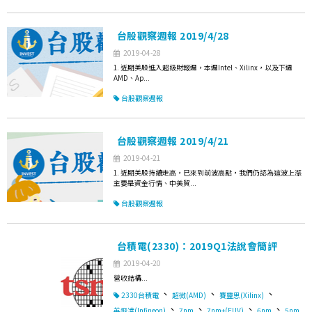
台股觀察週報 2019/4/28
2019-04-28
1. 近期美股進入超級財報週，本週Intel、Xilinx，以及下週
AMD、Ap...
台股觀察週報
台股觀察週報 2019/4/21
2019-04-21
1. 近期美股持續走高，已來到前波高點，我們仍認為這波上漲
主要是資金行情、中美貿...
台股觀察週報
台積電(2330)：2019Q1法說會簡評
2019-04-20
營收結構...
、
、
、
2330台積電
超微(AMD)
賽靈思(Xilinx)
、
、
、
、
英飛凌(Infineon)
7nm
7nm+(EUV)
6nm
5nm