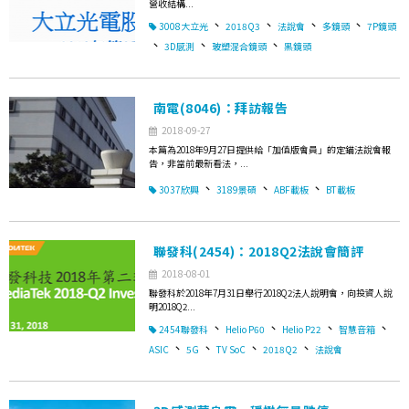
營收結構...
、
、
、
、
3008大立光
2018Q3
法說會
多鏡頭
7P鏡頭
、
、
、
3D感測
玻塑混合鏡頭
黑鏡頭
南電(8046)：拜訪報告
2018-09-27
本篇為2018年9月27日提供給「加值版會員」的定錨法說會報
告，非當前最新看法，...
、
、
、
3037欣興
3189景碩
ABF載板
BT載板
聯發科(2454)：2018Q2法說會簡評
2018-08-01
聯發科於2018年7月31日舉行2018Q2法人說明會，向投資人說
明2018Q2...
、
、
、
、
2454聯發科
Helio P60
Helio P22
智慧音箱
、
、
、
、
ASIC
5G
TV SoC
2018Q2
法說會