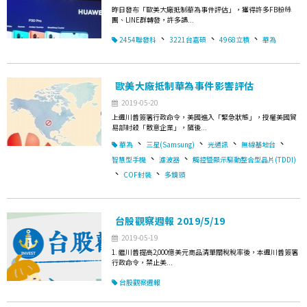
昨日發布「歐美大廠抵制華為事件評估」，獲得許多FB粉絲
團、LINE群轉發，許多讀...
、
、
、
2454聯發科
3221台嘉碩
4968立積
華為
歐美大廠抵制華為事件影響評估
2019-05-20
上週川普簽署行政命令，美國進入「緊急狀態」，授權美國貿
易部封殺「敵意企業」，隨後...
、
、
、
、
華為
三星(Samsung)
光通訊
無線基地台
、
、
智慧型手機
濾波器
觸控暨顯示驅動整合型晶片(TDDI)
、
、
COF封裝
多鏡頭
台股觀察週報 2019/5/19
2019-05-19
1. 繼川普提高2,000億美元商品清單關稅稅率後，本週川普簽署
行政命令，禁止美...
台股觀察週報