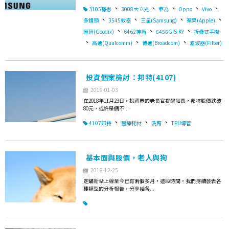
、
、
、
、
、
3105穩懋
3008大立光
華為
Oppo
Vivo
、
、
、
、
多鏡頭
3545敦泰
三星(Samsung)
蘋果(Apple)
、
、
、
匯頂(Goodix)
6462神盾
6456GIS-KY
折疊式手機
、
、
、
高通(Qualcomm)
博通(Broadcom)
濾波器(Filter)
投資個案檢討：邦特(4107)
2019-01-03
在2018年11月23日，投資界的老長官提醒站長，邦特股價跌破
80元，或許是個不...
、
、
、
4107邦特
醫療耗材
洗腎
TPU導管
基本面與股價，老人與狗
2018-12-25
定錨新站上線至今已有兩個多月，這段時間，我們持續發表各
種類型的分析報告，分享給各...