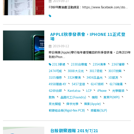
2019-09-27
FB粉絲團抽書活動請至：https://www.facebook.com/sto...
APPLE秋季發表會，IPHONE 11正式登
場
2019-09-12
昨日蘋果(Apple)舉行每年最受矚目的秋季發表會，公佈2019年
新款iPhon...
、
、
、
、
2313華通
2330台積電
2354鴻準
2367燿華
、
、
、
、
2474可成
3008大立光
3017奇鋐
3037欣興
、
、
、
、
3105穩懋
3324雙鴻
3406玉晶光
3D感測
、
、
、
、
4958臻鼎-KY
5457宣德
6147頎邦
6176瑞儀
、
、
、
、
、
6269台郡
Kantatsu
LCP
iPhone
光學鏡頭
、
、
、
、
散熱
晶圓代工(Foundry)
機殼
異質PI(MPI)
、
、
、
背光模組
舜宇光學
蘋果(Apple)
、
軟硬結合板(Rigid-flex PCB)
類載板(SLP)
台股觀察週報 2019/7/21