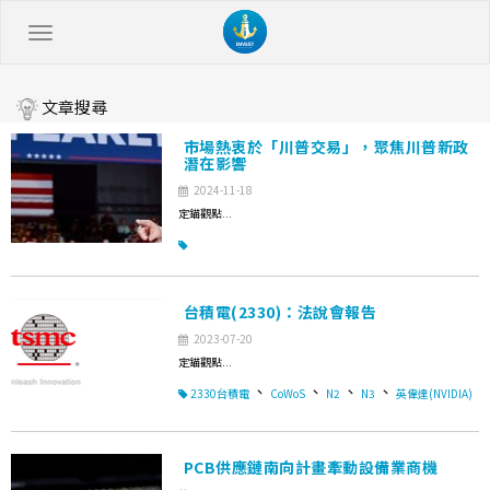
文章搜尋
市場熱衷於「川普交易」，聚焦川普新政
潛在影響
2024-11-18
定錨觀點...
台積電(2330)：法說會報告
2023-07-20
定錨觀點...
、
、
、
、
2330台積電
CoWoS
N2
N3
英偉達(NVIDIA)
PCB供應鏈南向計畫牽動設備業商機