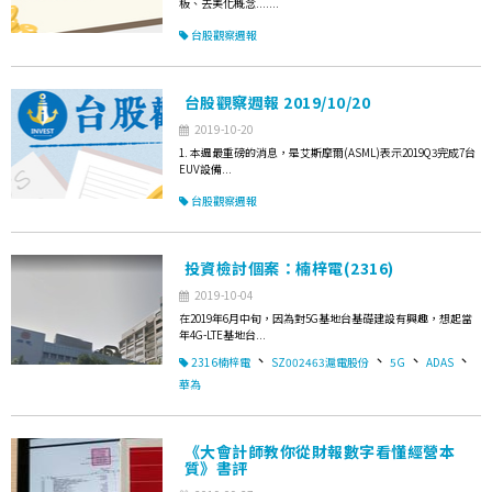
板、去美化概念.......
台股觀察週報
台股觀察週報 2019/10/20
2019-10-20
1. 本週最重磅的消息，是艾斯摩爾(ASML)表示2019Q3完成7台
EUV設備...
台股觀察週報
投資檢討個案：楠梓電(2316)
2019-10-04
在2019年6月中旬，因為對5G基地台基礎建設有興趣，想起當
年4G-LTE基地台...
、
、
、
、
2316楠梓電
SZ002463滬電股份
5G
ADAS
華為
《大會計師教你從財報數字看懂經營本
質》書評