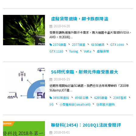
虛擬貨幣退燒，顯卡族群降溫
2018-06-20
受惠挖礦熱潮推升顯示卡需求，兩大繪圖卡晶片龍頭NVIDIA、
AMD，在2018Q...
、
、
、
、
2376技嘉
2377微星
6150撼訊
GTX 1080
、
、
、
GTX 1180
Turing
Volta
虛擬貨幣
5G時代來臨，射頻元件廠受惠最大
2018-05-25
近期市場開始討論5G議題，我們也在去年底舉辦的「2018年
5G&amp;IOT產...
、
、
、
、
3491昇達科
4968立積
6285啟碁
2345智邦
、
、
5G
小型基地台(small cell)
功率放大器PA
聯發科(2454)：2018Q1法說會簡評
2018-05-01