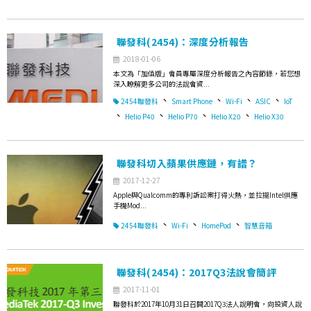
聯發科(2454)：深度分析報告
2018-01-06
本文為「加值版」會員專屬深度分析報告之內容節錄，若您想
深入瞭解更多公司的法說會資...
、
、
、
、
2454聯發科
Smart Phone
Wi-Fi
ASIC
IoT
、
、
、
、
Helio P40
Helio P70
Helio X20
Helio X30
聯發科切入蘋果供應鏈，有譜？
2017-12-27
Apple與Qualcomm的專利訴訟案打得火熱，並拉攏Intel供應
手機Mod...
、
、
、
2454聯發科
Wi-Fi
HomePod
智慧音箱
聯發科(2454)：2017Q3法說會簡評
2017-11-01
聯發科於2017年10月31日召開2017Q3法人說明會，向投資人說