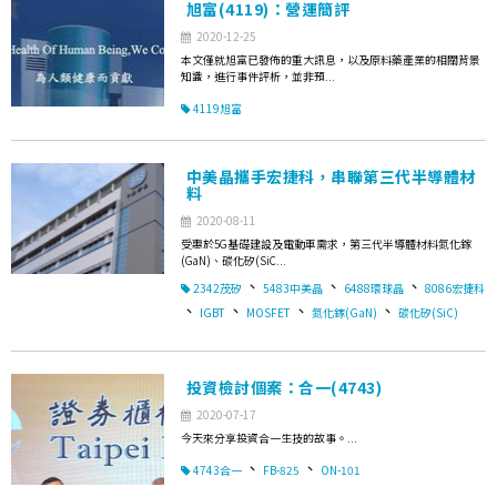
旭富(4119)：營運簡評
2020-12-25
本文僅就旭富已發佈的重大訊息，以及原料藥產業的相關背景
知識，進行事件評析，並非預...
4119旭富
中美晶攜手宏捷科，串聯第三代半導體材
料
2020-08-11
受惠於5G基礎建設及電動車需求，第三代半導體材料氮化鎵
(GaN)、碳化矽(SiC...
、
、
、
2342茂矽
5483中美晶
6488環球晶
8086宏捷科
、
、
、
、
IGBT
MOSFET
氮化鎵(GaN)
碳化矽(SiC)
投資檢討個案：合一(4743)
2020-07-17
今天來分享投資合一生技的故事。...
、
、
4743合一
FB-825
ON-101