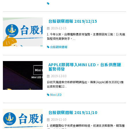
台股觀察週報 2019/12/15
2019-12-15
1. 今年以來，台積電股價非常強勢，主要原因有三點：1) 先進
製程領先競爭對手，...
台股觀察週報
APPLE即將導入MINI LED，台系供應鏈
蓄勢待發
2019-12-03
日前天風證券分析師郭明錤指出，蘋果(Apple)將在2020Q3推
出首款搭載12...
Mini LED
台股觀察週報 2019/11/10
2019-11-10
1. 近期盤勢似乎有資金轉移的味道，前波主流股散熱、銅箔基