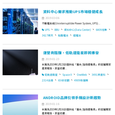
資料中心需求推動UPS市場穩健成長
2019-03-06
不斷電系統(Uninterruptible Power System, UPS)...
、
、
、
、
UPS
BBU
資料中心(Data Center)
6409旭隼
、
、
3617碩天
鉛酸電池
鋰電池
運營商醞釀，低軌道衛星即將爆發
2019-01-23
本篇為2019年1月23日提供給「基本/加值版會員」的定錨獨家
產業報告，非當前最...
、
、
、
、
低軌道衛星
Space X
OneWeb
3491昇達科
、
、
2314台揚
6568宏觀
4909新復興
ANDROID品牌引領手機設計新趨勢
2019-01-16
本篇為2019年1月16日提供給「基本/加值版會員」的定錨獨家
產業報告，非當前最...