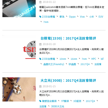
2018-01-22
報載Qualcomm雖有意將7nm轉單台積電，但7nm光罩遲未定
案，腳步有放緩跡...
、
、
、
、
、
2330台積電
華為
Oppo
Vivo
小米
EUV
、
7nm
台積電(2330)：2017Q4法說會簡評
2018-01-18
台積電於2018年1月18日召開2017Q4法人說明會，向投資人報
告2017Q4...
、
、
、
、
、
2330台積電
10nm
16nm
7nm
HPC
IoT
、
、
、
、
晶圓代工(Foundry)
矽晶圓
2017Q4
法說會
大立光(3008)：2017Q4法說會簡評
2018-01-15
大立光於2018年1月11日召開2017Q4法人說明會，向投資人說
明2017Q4...
、
、
、
、
玻塑混合鏡頭
7P鏡頭
3D感測
2017Q4
、
法說會
3008大立光