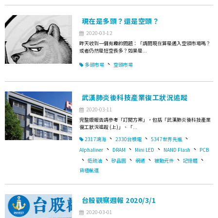
現在是多頭？還是空頭？
2020-03-12
昨天收到一個有趣的問題：「請問現在算是邁入空頭市場嗎？
或者仍然是短空長多？如果是...
、
多頭市場
空頭市場
武漢肺炎後科技產業復工狀況追蹤
2020-03-11
完整版報告請參考「訂閱方案」，包括「武漢肺炎後科技產業
復工狀況追蹤 (上)」、「...
、
、
、
2317鴻海
2330台積電
5347世界先進
、
、
、
、
Alphaliner
DRAM
Mini LED
NAND Flash
PCB
、
、
、
、
、
、
低硫油
矽晶圓
網通
被動元件
記憶體
貨櫃航運
台股觀察週報 2020/3/1
2020-03-01