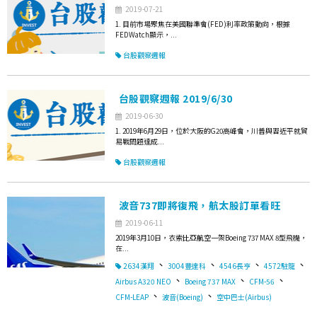
2019-07-21
1. 目前市場聚焦在美國聯準會(FED)利率政策動向，根據
FEDWatch顯示，...
台股觀察週報
台股觀察週報 2019/6/30
2019-06-30
1. 2019年6月29日，位於大阪的G20高峰會，川普與習近平就貿
易戰問題達成...
台股觀察週報
波音737即將復飛，航太股訂單看旺
2019-06-11
2019年3月10日，衣索比亞航空一架Boeing 737 MAX 8型飛機，
在...
、
、
、
、
2634漢翔
3004豐達科
4546長亨
4572駐龍
、
、
、
Airbus A320 NEO
Boeing 737 MAX
CFM-56
、
、
CFM-LEAP
波音(Boeing)
空中巴士(Airbus)