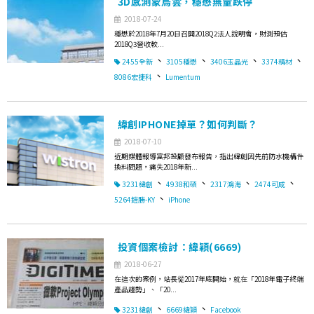
3D感測蒙烏雲，穩懋無量跌停
2018-07-24
穩懋於2018年7月20日召開2018Q2法人說明會，財測預估
2018Q3營收較...
、
、
、
、
2455全新
3105穩懋
3406玉晶光
3374精材
、
8086宏捷科
Lumentum
緯創IPHONE掉單？如何判斷？
2018-07-10
近期媒體報導富邦投顧發布報告，指出緯創因先前防水機構件
換料問題，痛失2018年新...
、
、
、
、
3231緯創
4938和碩
2317鴻海
2474可成
、
5264鎧勝-KY
iPhone
投資個案檢討：緯穎(6669)
2018-06-27
在這次的案例，站長從2017年底開始，就在「2018年電子終端
產品趨勢」、「20...
、
、
3231緯創
6669緯穎
Facebook