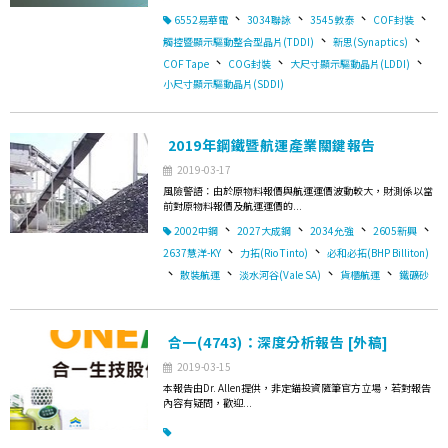
、
、
、
、
6552易華電
3034聯詠
3545敦泰
COF封裝
、
、
觸控暨顯示驅動整合型晶片(TDDI)
新思(Synaptics)
、
、
、
COF Tape
COG封裝
大尺寸顯示驅動晶片(LDDI)
小尺寸顯示驅動晶片(SDDI)
2019年鋼鐵暨航運產業關鍵報告
2019-03-17
風險警語：由於原物料報價與航運運價波動較大，財測係以當
前對原物料報價及航運運價的...
、
、
、
、
2002中鋼
2027大成鋼
2034允強
2605新興
、
、
2637慧洋-KY
力拓(Rio Tinto)
必和必拓(BHP Billiton)
、
、
、
、
散裝航運
淡水河谷(Vale SA)
貨櫃航運
鐵礦砂
合一(4743)：深度分析報告 [外稿]
2019-03-15
本報告由Dr. Allen提供，非定錨投資隨筆官方立場，若對報告
內容有疑問，歡迎...