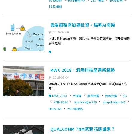
6269台郡
4958臻鼎-KY
2317鴻海
4938和碩
3231緯創
雲端服務商加碼投資，瞄準AI商機
2018-03-10
本週J.P. Morgan發表一篇Server產業的研究報告，提及雲端服
務商近期...
MWC 2018，洞悉科技產業新趨勢
2018-03-04
2018年2月27日，MWC 2018在巴塞隆納(Barcelona)開幕，今
年...
、
、
、
、
MWC 2018
全面屏
臉部辨識
無線充電
5G
、
、
、
、
XMM 8060
Snapdragon X50
Snapdragon 845
、
Helio P60
2454聯發科
QUALCOMM 7NM究竟花落誰家？