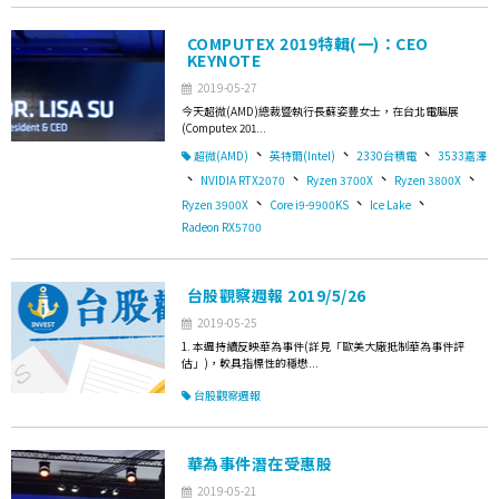
COMPUTEX 2019特輯(一)：CEO
KEYNOTE
2019-05-27
今天超微(AMD)總裁暨執行長蘇姿豐女士，在台北電腦展
(Computex 201...
、
、
、
超微(AMD)
英特爾(Intel)
2330台積電
3533嘉澤
、
、
、
、
NVIDIA RTX2070
Ryzen 3700X
Ryzen 3800X
、
、
、
Ryzen 3900X
Core i9-9900KS
Ice Lake
Radeon RX5700
台股觀察週報 2019/5/26
2019-05-25
1. 本週持續反映華為事件(詳見「歐美大廠抵制華為事件評
估」)，較具指標性的穩懋...
台股觀察週報
華為事件潛在受惠股
2019-05-21