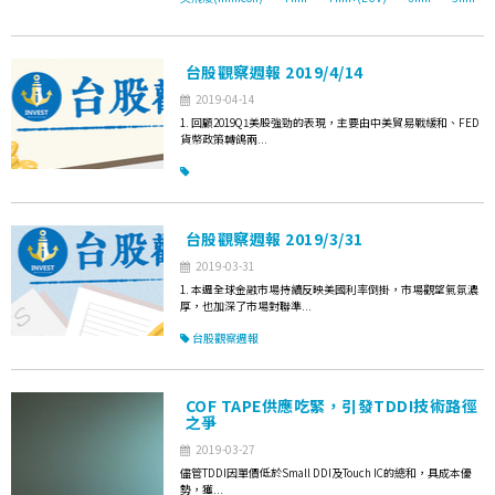
台股觀察週報 2019/4/14
2019-04-14
1. 回顧2019Q1美股強勁的表現，主要由中美貿易戰緩和、FED
貨幣政策轉鴿兩...
台股觀察週報 2019/3/31
2019-03-31
1. 本週全球金融市場持續反映美國利率倒掛，市場觀望氣氛濃
厚，也加深了市場對聯準...
台股觀察週報
COF TAPE供應吃緊，引發TDDI技術路徑
之爭
2019-03-27
儘管TDDI因單價低於Small DDI及Touch IC的總和，具成本優
勢，獲...