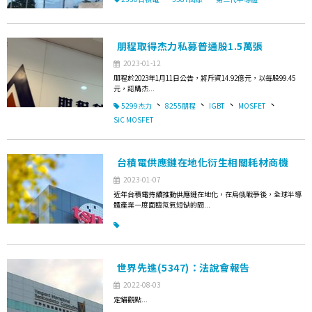
朋程取得杰力私募普通股1.5萬張
2023-01-12
朋程於2023年1月11日公告，將斥資14.92億元，以每股99.45
元，認購杰...
、
、
、
、
5299杰力
8255朋程
IGBT
MOSFET
SiC MOSFET
台積電供應鏈在地化衍生相關耗材商機
2023-01-07
近年台積電持續推動供應鏈在地化，在烏俄戰爭後，全球半導
體產業一度面臨氖氣短缺的問...
世界先進(5347)：法說會報告
2022-08-03
定錨觀點...