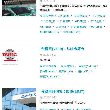
2023-05-17
近期由於地緣政治衝突升溫，銅箔基板(CCL)業者在客戶分散產
地的要求下，陸續公佈...
、
、
、
2313華通
2355敬鵬
2368金像電
2383台光電
、
、
、
、
、
3037欣興
3189景碩
6213聯茂
3715定穎
、
、
、
、
6274台燿
6664群翊
6727亞泰金屬
8046南電
、
印刷電路板(PCB)
銅箔基板(CCL)
台積電(2330)：法說會報告
2023-04-20
營收結構...
、
、
、
2330台積電
2454聯發科
英偉達(NVIDIA)
、
、
、
英特爾(Intel)
蘋果(Apple)
超微(AMD)
高通(Qualcomm)
投資檢討個案：閎康(3587)
2023-02-11
今天來分享錨粉前幾天敲碗的投資心法。...
、
、
2330台積電
3587閎康
第三代半導體