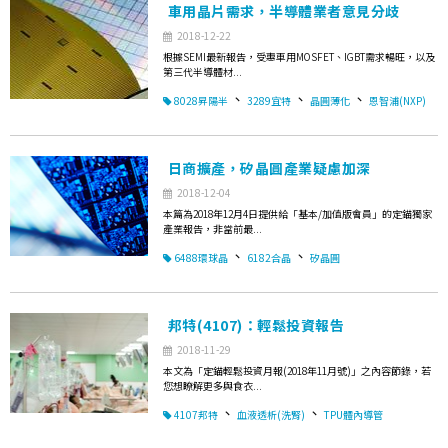
車用晶片需求，半導體業者意見分歧
2018-12-22
根據SEMI最新報告，受惠車用MOSFET、IGBT需求暢旺，以及
第三代半導體材...
、
、
、
8028昇陽半
3289宜特
晶圓薄化
恩智浦(NXP)
日商擴產，矽晶圓產業疑慮加深
2018-12-04
本篇為2018年12月4日提供給「基本/加值版會員」的定錨獨家
產業報告，非當前最...
、
、
6488環球晶
6182合晶
矽晶圓
邦特(4107)：輕鬆投資報告
2018-11-29
本文為「定錨輕鬆投資月報(2018年11月號)」之內容節錄，若
您想瞭解更多與食衣...
、
、
4107邦特
血液透析(洗腎)
TPU體內導管