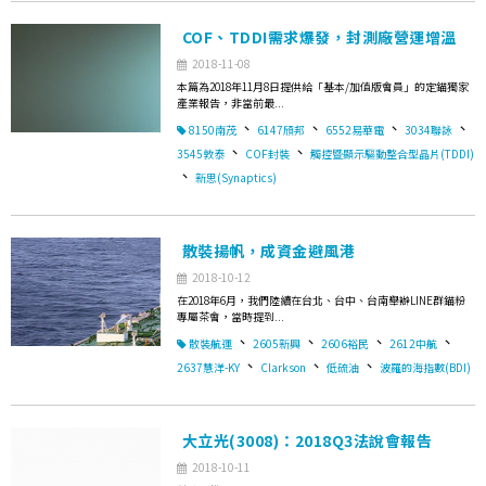
COF、TDDI需求爆發，封測廠營運增溫
2018-11-08
本篇為2018年11月8日提供給「基本/加值版會員」的定錨獨家
產業報告，非當前最...
、
、
、
、
8150南茂
6147頎邦
6552易華電
3034聯詠
、
、
3545敦泰
COF封裝
觸控暨顯示驅動整合型晶片(TDDI)
、
新思(Synaptics)
散裝揚帆，成資金避風港
2018-10-12
在2018年6月，我們陸續在台北、台中、台南舉辦LINE群錨粉
專屬茶會，當時提到...
、
、
、
、
散裝航運
2605新興
2606裕民
2612中航
、
、
、
2637慧洋-KY
Clarkson
低硫油
波羅的海指數(BDI)
大立光(3008)：2018Q3法說會報告
2018-10-11