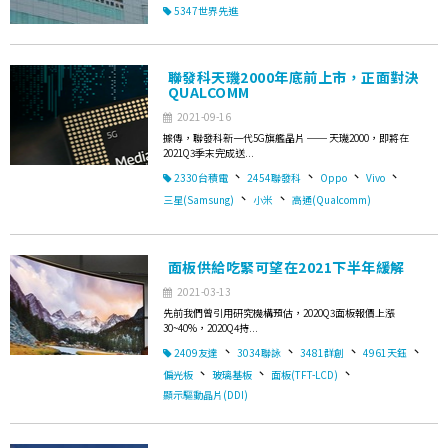
5347世界先進
聯發科天璣2000年底前上市，正面對決
QUALCOMM
2021-09-16
據傳，聯發科新一代5G旗艦晶片 ── 天璣2000，即將在
2021Q3季末完成送...
、
、
、
、
2330台積電
2454聯發科
Oppo
Vivo
、
、
三星(Samsung)
小米
高通(Qualcomm)
面板供給吃緊可望在2021下半年緩解
2021-03-13
先前我們曾引用研究機構預估，2020Q3面板報價上漲
30~40%，2020Q4持...
、
、
、
、
2409友達
3034聯詠
3481群創
4961天鈺
、
、
、
偏光板
玻璃基板
面板(TFT-LCD)
顯示驅動晶片(DDI)