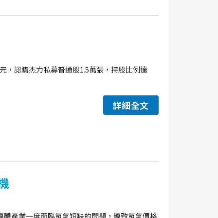
.45元，認購杰力私募普通股1.5萬張，持股比例達
詳細全文
機
導體產業一度面臨氖氣短缺的問題，導致氖氣價格