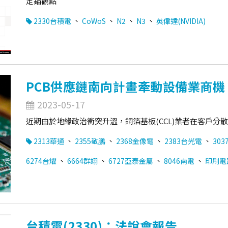
定錨觀點
、
、
、
、
2330台積電
CoWoS
N2
N3
英偉達(NVIDIA)
PCB供應鏈南向計畫牽動設備業商機
2023-05-17
近期由於地緣政治衝突升溫，銅箔基板(CCL)業者在客戶
、
、
、
、
2313華通
2355敬鵬
2368金像電
2383台光電
303
、
、
、
、
6274台燿
6664群翊
6727亞泰金屬
8046南電
印刷電路
台積電(2330)：法說會報告