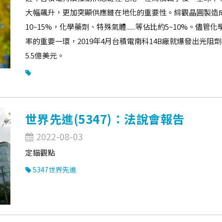
大幅飆升，更加突顯供應鏈在地化的重要性。綜觀晶圓製造成
10~15%，化學藥劑、特殊氣體......等佔比約5~10%
率的重要一環，2019年4月台積電南科14B廠就爆發出光阻
5.5億美元。
世界先進(5347)：法說會報告
2022-08-03
定錨觀點
5347世界先進