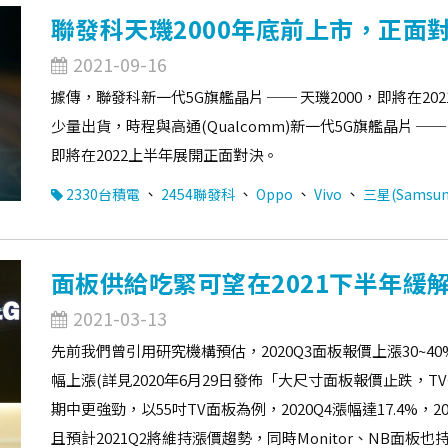
聯發科天璣2000年底前上市，正面對
2021-09-16
據傳，聯發科新一代5G旗艦晶片 ── 天璣2000，即將在20
少量出貨，時程與高通(Qualcomm)新一代5G旗艦晶片 ── 
即將在2022上半年展開正面對決。
、
、
、
、
2330台積電
2454聯發科
Oppo
Vivo
三星(Samsun
面板供給吃緊可望在2021下半年緩
2021-03-13
先前我們曾引用研究機構預估，2020Q3面板報價上漲30~40%，
幅上漲(詳見2020年6月29日發佈「大尺寸面板報價止跌，
期中更強勁，以55吋TV面板為例，2020Q4漲幅達17.4%，2
且預計2021Q2將維持漲價趨勢，同時Monitor、NB面板