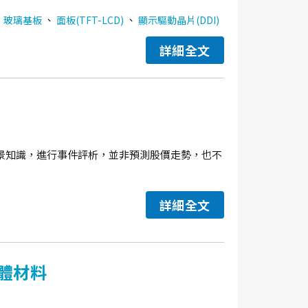
、
、
、
玻璃基板
面板(TFT-LCD)
顯示驅動晶片(DDI)
詳細全文
景知識，進行事件評析，並非預測股價走勢，也不
詳細全文
體材料