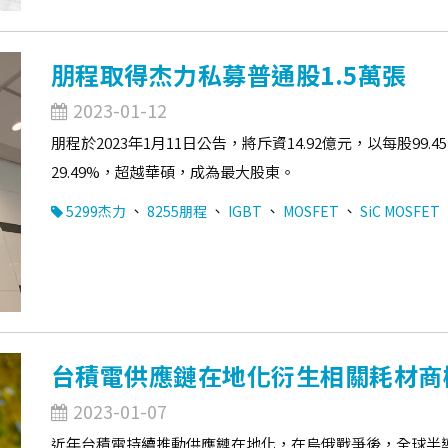
朋程取得杰力私募普通股1.5萬張
2023-01-12
朋程於2023年1月11日公告，將斥資14.92億元，以每股99
29.49%，超越華碩，成為最大股東。
、
、
、
、
5299杰力
8255朋程
IGBT
MOSFET
SiC MOSFET
台積電供應鏈在地化衍生相關耗材商
2023-01-07
近年台積電持續推動供應鏈在地化，在烏俄戰爭後，全球半