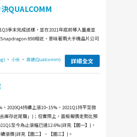
決QUALCOMM
21Q3季末完成送樣，並在2021年底前導入量產並
Snapdragon 898相近，意味著兩大手機晶片公司
、
、
g)
小米
高通(Qualcomm)
詳細全文
解
2020Q4持續上漲10~15%，2021Q1持平至微
TV去庫存近尾聲」)；但實際上，面板報價走勢比預
021Q1至今為止漲幅已達12.6%(詳見【圖一】)，
也持續漲價(詳見【圖二】、【圖三】)。