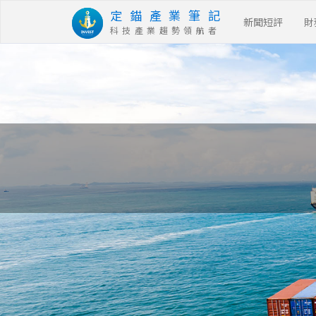
定 錨 產 業 筆 記
新聞短評
財
科 技 產 業 趨 勢 領 航 者