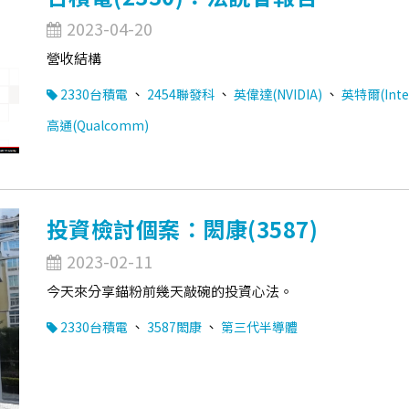
2023-04-20
營收結構
、
、
、
2330台積電
2454聯發科
英偉達(NVIDIA)
英特爾(Inte
高通(Qualcomm)
投資檢討個案：閎康(3587)
2023-02-11
今天來分享錨粉前幾天敲碗的投資心法。
、
、
2330台積電
3587閎康
第三代半導體