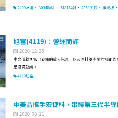
、
、
、
、
2409友達
3034聯詠
3481群創
4961天鈺
偏光板
旭富(4119)：營運簡評
2020-12-25
本文僅就旭富已發佈的重大訊息，以及原料藥產業的相關背
是投資建議。
4119旭富
中美晶攜手宏捷科，串聯第三代半導
2020-08-11