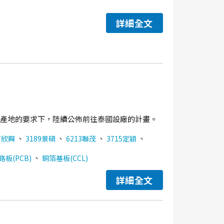
詳細全文
分散產地的要求下，陸續公佈前往泰國設廠的計畫。
、
、
、
、
7欣興
3189景碩
6213聯茂
3715定穎
、
板(PCB)
銅箔基板(CCL)
詳細全文