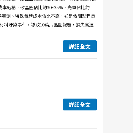
本結構，矽晶圓佔比約30~35%、光罩佔比約
。儘管化學藥劑、特殊氣體成本佔比不高，卻是攸關製程良
劑材料汙染事件，導致10萬片晶圓報廢，損失高達
詳細全文
詳細全文