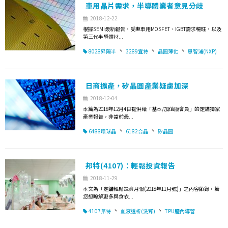
車用晶片需求，半導體業者意見分歧
2018-12-22
根據SEMI最新報告，受惠車用MOSFET、IGBT需求暢旺，以及
第三代半導體材...
、
、
、
8028昇陽半
3289宜特
晶圓薄化
恩智浦(NXP)
日商擴產，矽晶圓產業疑慮加深
2018-12-04
本篇為2018年12月4日提供給「基本/加值版會員」的定錨獨家
產業報告，非當前最...
、
、
6488環球晶
6182合晶
矽晶圓
邦特(4107)：輕鬆投資報告
2018-11-29
本文為「定錨輕鬆投資月報(2018年11月號)」之內容節錄，若
您想瞭解更多與食衣...
、
、
4107邦特
血液透析(洗腎)
TPU體內導管