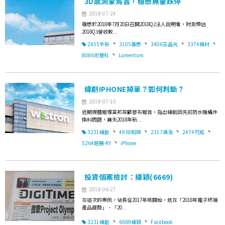
3D感測蒙烏雲，穩懋無量跌停
2018-07-24
穩懋於2018年7月20日召開2018Q2法人說明會，財測預估
2018Q3營收較...
、
、
、
、
2455全新
3105穩懋
3406玉晶光
3374精材
、
8086宏捷科
Lumentum
緯創IPHONE掉單？如何判斷？
2018-07-10
近期媒體報導富邦投顧發布報告，指出緯創因先前防水機構件
換料問題，痛失2018年新...
、
、
、
、
3231緯創
4938和碩
2317鴻海
2474可成
、
5264鎧勝-KY
iPhone
投資個案檢討：緯穎(6669)
2018-06-27
在這次的案例，站長從2017年底開始，就在「2018年電子終端
產品趨勢」、「20...
、
、
3231緯創
6669緯穎
Facebook