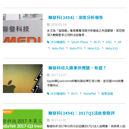
聯發科(2454)：深度分析報告
2018-01-06
本文為「加值版」會員專屬深度分析報告之內容節錄，若您想
深入瞭解更多公司的法說會資...
、
、
、
、
2454聯發科
Smart Phone
Wi-Fi
ASIC
IoT
、
、
、
、
Helio P40
Helio P70
Helio X20
Helio X30
聯發科切入蘋果供應鏈，有譜？
2017-12-27
Apple與Qualcomm的專利訴訟案打得火熱，並拉攏Intel供應
手機Mod...
、
、
、
2454聯發科
Wi-Fi
HomePod
智慧音箱
聯發科(2454)：2017Q3法說會簡評
2017-11-01
聯發科於2017年10月31日召開2017Q3法人說明會，向投資人說