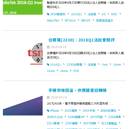
聯發科於2018年4月27日舉行2018Q1法人說明會，向投資人說
明2018Q1...
、
、
、
、
、
2454聯發科
2018Q1
法說會
5G
ASIC
、
、
、
Helio P60
MT3620
NB-IOT
智慧語音晶片
台積電(2330)：2018Q1法說會簡評
2018-04-19
台積電於2018年4月19日召開2018Q1法人說明會，向投資人報
告2018Q1...
、
、
、
、
、
2018Q1
2330台積電
法說會
7nm
10nm
、
、
16nm
28nm
EUV
手機市場回溫，供應鏈喜迎轉機
2018-04-16
2017Q4以來，電子零組件廠商面臨三大利空夾殺：...
、
、
、
、
iPhone
3105穩懋
2455全新
8086宏捷科
、
、
、
、
3008大立光
5264鎧勝-KY
2474可成
2354鴻準
、
、
、
、
2313華通
2367燿華
3037欣興
6153嘉聯益
、
、
、
、