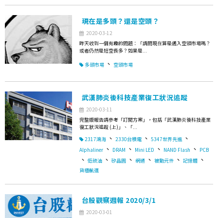
現在是多頭？還是空頭？
2020-03-12
昨天收到一個有趣的問題：「請問現在算是邁入空頭市場嗎？
或者仍然是短空長多？如果是...
、
多頭市場
空頭市場
武漢肺炎後科技產業復工狀況追蹤
2020-03-11
完整版報告請參考「訂閱方案」，包括「武漢肺炎後科技產業
復工狀況追蹤 (上)」、「...
、
、
、
2317鴻海
2330台積電
5347世界先進
、
、
、
、
Alphaliner
DRAM
Mini LED
NAND Flash
PCB
、
、
、
、
、
、
低硫油
矽晶圓
網通
被動元件
記憶體
貨櫃航運
台股觀察週報 2020/3/1
2020-03-01