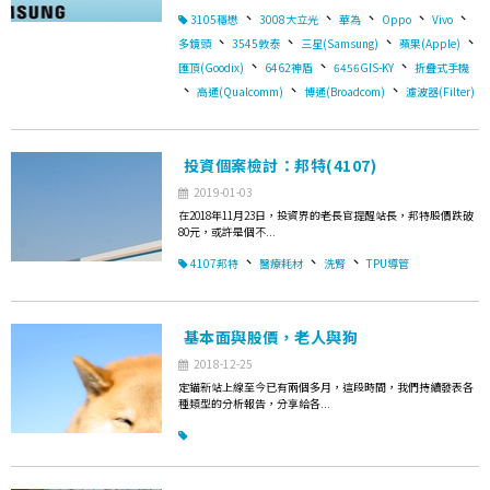
、
、
、
、
、
3105穩懋
3008大立光
華為
Oppo
Vivo
、
、
、
、
多鏡頭
3545敦泰
三星(Samsung)
蘋果(Apple)
、
、
、
匯頂(Goodix)
6462神盾
6456GIS-KY
折疊式手機
、
、
、
高通(Qualcomm)
博通(Broadcom)
濾波器(Filter)
投資個案檢討：邦特(4107)
2019-01-03
在2018年11月23日，投資界的老長官提醒站長，邦特股價跌破
80元，或許是個不...
、
、
、
4107邦特
醫療耗材
洗腎
TPU導管
基本面與股價，老人與狗
2018-12-25
定錨新站上線至今已有兩個多月，這段時間，我們持續發表各
種類型的分析報告，分享給各...