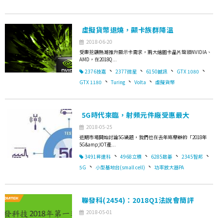
虛擬貨幣退燒，顯卡族群降溫
2018-06-20
受惠挖礦熱潮推升顯示卡需求，兩大繪圖卡晶片龍頭NVIDIA、
AMD，在2018Q...
、
、
、
、
2376技嘉
2377微星
6150撼訊
GTX 1080
、
、
、
GTX 1180
Turing
Volta
虛擬貨幣
5G時代來臨，射頻元件廠受惠最大
2018-05-25
近期市場開始討論5G議題，我們也在去年底舉辦的「2018年
5G&amp;IOT產...
、
、
、
、
3491昇達科
4968立積
6285啟碁
2345智邦
、
、
5G
小型基地台(small cell)
功率放大器PA
聯發科(2454)：2018Q1法說會簡評
2018-05-01