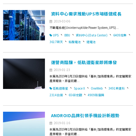
資料中心需求推動UPS市場穩健成長
2019-03-06
不斷電系統(Uninterruptible Power System, UPS)...
、
、
、
、
UPS
BBU
資料中心(Data Center)
6409旭隼
、
、
3617碩天
鉛酸電池
鋰電池
運營商醞釀，低軌道衛星即將爆發
2019-01-23
本篇為2019年1月23日提供給「基本/加值版會員」的定錨獨家
產業報告，非當前最...
、
、
、
、
低軌道衛星
Space X
OneWeb
3491昇達科
、
、
2314台揚
6568宏觀
4909新復興
ANDROID品牌引領手機設計新趨勢
2019-01-16
本篇為2019年1月16日提供給「基本/加值版會員」的定錨獨家
產業報告，非當前最...