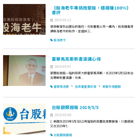
《股海老牛專挑抱緊股，穩穩賺100%》
書評
2019-05-13
很榮幸接到出版社的邀約，在新書剛上市一週內，就有機會拜
讀股海老牛的新作，並提供三...
股海老牛
霍華馬克斯新書演講心得
2019-05-07
華爾街首屈一指的投資大師霍華馬克斯，在2019年5月5日來台
北舉辦新書演講，在美...
、
、
霍華馬克斯
投資最重要的事
掌握市場週期
台股觀察週報 2019/5/5
2019-05-06
1. 美國在2019年5月3日公佈強勁的非農就業數據後，川普總統
又在2019年5...
台股觀察週報