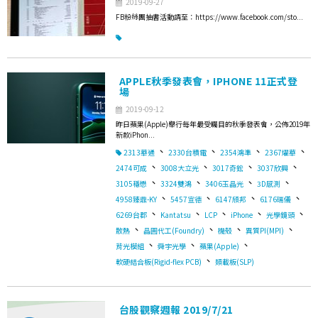
2019-09-27
FB粉絲團抽書活動請至：https://www.facebook.com/sto...
APPLE秋季發表會，IPHONE 11正式登
場
2019-09-12
昨日蘋果(Apple)舉行每年最受矚目的秋季發表會，公佈2019年
新款iPhon...
、
、
、
、
2313華通
2330台積電
2354鴻準
2367燿華
、
、
、
、
2474可成
3008大立光
3017奇鋐
3037欣興
、
、
、
、
3105穩懋
3324雙鴻
3406玉晶光
3D感測
、
、
、
、
4958臻鼎-KY
5457宣德
6147頎邦
6176瑞儀
、
、
、
、
、
6269台郡
Kantatsu
LCP
iPhone
光學鏡頭
、
、
、
、
散熱
晶圓代工(Foundry)
機殼
異質PI(MPI)
、
、
、
背光模組
舜宇光學
蘋果(Apple)
、
軟硬結合板(Rigid-flex PCB)
類載板(SLP)
台股觀察週報 2019/7/21