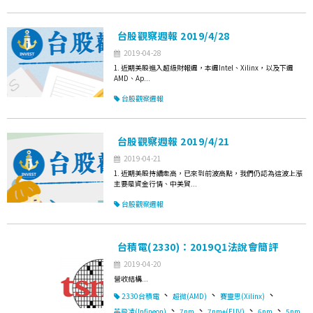
台股觀察週報 2019/4/28
2019-04-28
1. 近期美股進入超級財報週，本週Intel、Xilinx，以及下週
AMD、Ap...
台股觀察週報
台股觀察週報 2019/4/21
2019-04-21
1. 近期美股持續走高，已來到前波高點，我們仍認為這波上漲
主要是資金行情、中美貿...
台股觀察週報
台積電(2330)：2019Q1法說會簡評
2019-04-20
營收結構...
、
、
、
2330台積電
超微(AMD)
賽靈思(Xilinx)
、
、
、
、
英飛凌(Infineon)
7nm
7nm+(EUV)
6nm
5nm