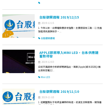
台股觀察週報 2019/12/15
2019-12-15
1. 今年以來，台積電股價非常強勢，主要原因有三點：1) 先進
製程領先競爭對手，...
台股觀察週報
APPLE即將導入MINI LED，台系供應鏈
蓄勢待發
2019-12-03
日前天風證券分析師郭明錤指出，蘋果(Apple)將在2020Q3推
出首款搭載12...
Mini LED
台股觀察週報 2019/11/10
2019-11-10
1. 近期盤勢似乎有資金轉移的味道，前波主流股散熱、銅箔基