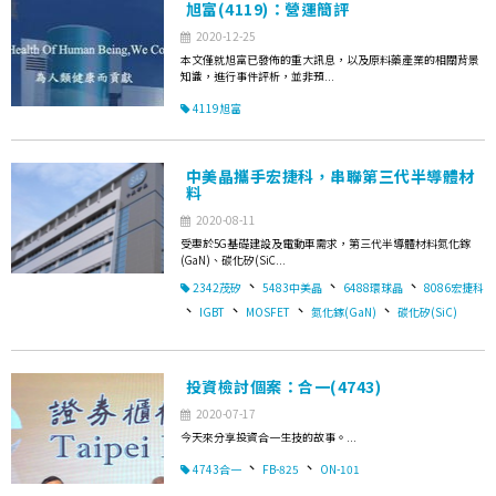
旭富(4119)：營運簡評
2020-12-25
本文僅就旭富已發佈的重大訊息，以及原料藥產業的相關背景
知識，進行事件評析，並非預...
4119旭富
中美晶攜手宏捷科，串聯第三代半導體材
料
2020-08-11
受惠於5G基礎建設及電動車需求，第三代半導體材料氮化鎵
(GaN)、碳化矽(SiC...
、
、
、
2342茂矽
5483中美晶
6488環球晶
8086宏捷科
、
、
、
、
IGBT
MOSFET
氮化鎵(GaN)
碳化矽(SiC)
投資檢討個案：合一(4743)
2020-07-17
今天來分享投資合一生技的故事。...
、
、
4743合一
FB-825
ON-101