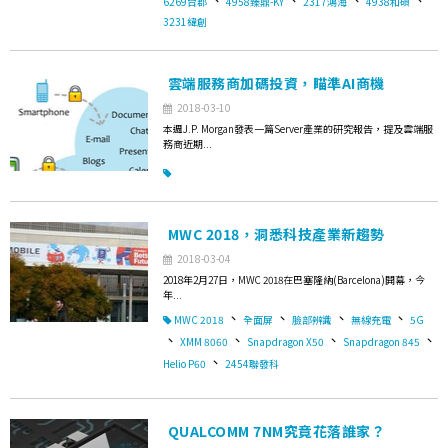
6269台郡
4958臻鼎-KY
2317鴻海
4938和碩
3231緯創
雲端服務商加碼投資，瞄準AI商機
2018-03-10
本週J.P. Morgan發表一篇Server產業的研究報告，提及雲端服
務商近期...
MWC 2018，洞悉科技產業新趨勢
2018-03-04
2018年2月27日，MWC 2018在巴塞隆納(Barcelona)開幕，今
年...
、
、
、
、
MWC 2018
全面屏
臉部辨識
無線充電
5G
、
、
、
、
XMM 8060
Snapdragon X50
Snapdragon 845
、
Helio P60
2454聯發科
QUALCOMM 7NM究竟花落誰家？