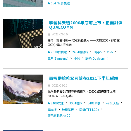
5347世界先進
聯發科天璣2000年底前上市，正面對決
QUALCOMM
2021-09-16
據傳，聯發科新一代5G旗艦晶片 ── 天璣2000，即將在
2021Q3季末完成送...
、
、
、
、
2330台積電
2454聯發科
Oppo
Vivo
、
、
三星(Samsung)
小米
高通(Qualcomm)
面板供給吃緊可望在2021下半年緩解
2021-03-13
先前我們曾引用研究機構預估，2020Q3面板報價上漲
30~40%，2020Q4持...
、
、
、
、
2409友達
3034聯詠
3481群創
4961天鈺
、
、
、
偏光板
玻璃基板
面板(TFT-LCD)
顯示驅動晶片(DDI)