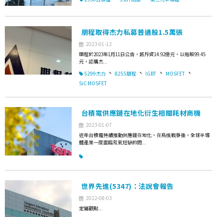
朋程取得杰力私募普通股1.5萬張
2023-01-12
朋程於2023年1月11日公告，將斥資14.92億元，以每股99.45
元，認購杰...
、
、
、
、
5299杰力
8255朋程
IGBT
MOSFET
SiC MOSFET
台積電供應鏈在地化衍生相關耗材商機
2023-01-07
近年台積電持續推動供應鏈在地化，在烏俄戰爭後，全球半導
體產業一度面臨氖氣短缺的問...
世界先進(5347)：法說會報告
2022-08-03
定錨觀點...