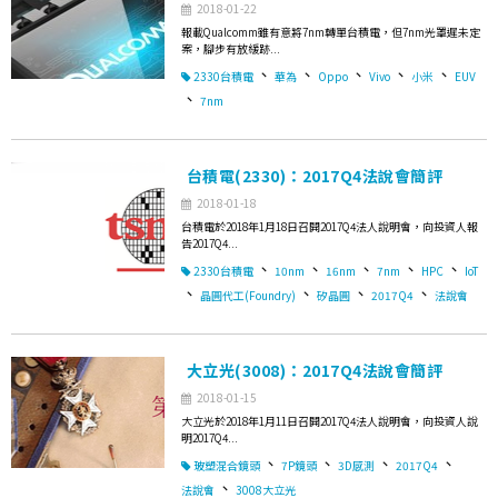
2018-01-22
報載Qualcomm雖有意將7nm轉單台積電，但7nm光罩遲未定
案，腳步有放緩跡...
、
、
、
、
、
2330台積電
華為
Oppo
Vivo
小米
EUV
、
7nm
台積電(2330)：2017Q4法說會簡評
2018-01-18
台積電於2018年1月18日召開2017Q4法人說明會，向投資人報
告2017Q4...
、
、
、
、
、
2330台積電
10nm
16nm
7nm
HPC
IoT
、
、
、
、
晶圓代工(Foundry)
矽晶圓
2017Q4
法說會
大立光(3008)：2017Q4法說會簡評
2018-01-15
大立光於2018年1月11日召開2017Q4法人說明會，向投資人說
明2017Q4...
、
、
、
、
玻塑混合鏡頭
7P鏡頭
3D感測
2017Q4
、
法說會
3008大立光