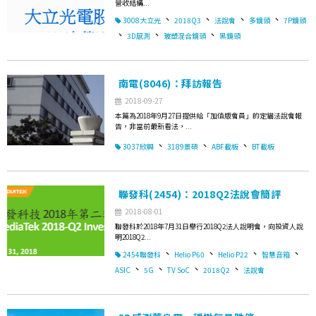
營收結構...
、
、
、
、
3008大立光
2018Q3
法說會
多鏡頭
7P鏡頭
、
、
、
3D感測
玻塑混合鏡頭
黑鏡頭
南電(8046)：拜訪報告
2018-09-27
本篇為2018年9月27日提供給「加值版會員」的定錨法說會報
告，非當前最新看法，...
、
、
、
3037欣興
3189景碩
ABF載板
BT載板
聯發科(2454)：2018Q2法說會簡評
2018-08-01
聯發科於2018年7月31日舉行2018Q2法人說明會，向投資人說
明2018Q2...
、
、
、
、
2454聯發科
Helio P60
Helio P22
智慧音箱
、
、
、
、
ASIC
5G
TV SoC
2018Q2
法說會