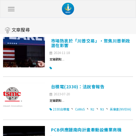
文章搜尋
市場熱衷於「川普交易」，聚焦川普新政
潛在影響
2024-11-18
定錨觀點...
台積電(2330)：法說會報告
2023-07-20
定錨觀點...
、
、
、
、
2330台積電
CoWoS
N2
N3
英偉達(NVIDIA)
PCB供應鏈南向計畫牽動設備業商機