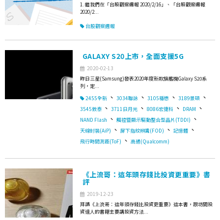
1. 繼我們在「台股觀察週報 2020/2/16」、「台股觀察週報
2020/2...
台股觀察週報
GALAXY S20上市，全面支援5G
2020-02-13
昨日三星(Samsung)發表2020年度新款旗艦機Galaxy S20系
列，定...
、
、
、
、
2455全新
3034聯詠
3105穩懋
3189景碩
、
、
、
、
3545敦泰
3711日月光
8086宏捷科
DRAM
、
、
NAND Flash
觸控暨顯示驅動整合型晶片(TDDI)
、
、
、
天線封裝(AiP)
屏下指紋辨識(FOD)
記憶體
、
飛行時間測距(ToF)
高通(Qualcomm)
《上流哥：這年頭存錢比投資更重要》書
評
2019-12-23
拜讀《上流哥：這年頭存錢比投資更重要》這本書，跟坊間投
資達人的書籍主要講投資方法...