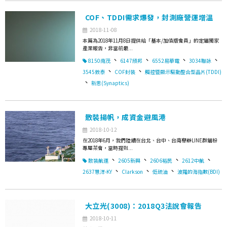
COF、TDDI需求爆發，封測廠營運增溫
2018-11-08
本篇為2018年11月8日提供給「基本/加值版會員」的定錨獨家
產業報告，非當前最...
、
、
、
、
8150南茂
6147頎邦
6552易華電
3034聯詠
、
、
3545敦泰
COF封裝
觸控暨顯示驅動整合型晶片(TDDI)
、
新思(Synaptics)
散裝揚帆，成資金避風港
2018-10-12
在2018年6月，我們陸續在台北、台中、台南舉辦LINE群錨粉
專屬茶會，當時提到...
、
、
、
、
散裝航運
2605新興
2606裕民
2612中航
、
、
、
2637慧洋-KY
Clarkson
低硫油
波羅的海指數(BDI)
大立光(3008)：2018Q3法說會報告
2018-10-11