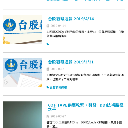
台股觀察週報 2019/4/14
2019-04-14
1. 回顧2019Q1美股強勁的表現，主要由中美貿易戰緩和、FED
貨幣政策轉鴿兩...
台股觀察週報 2019/3/31
2019-03-31
1. 本週全球金融市場持續反映美國利率倒掛，市場觀望氣氛濃
厚，也加深了市場對聯準...
台股觀察週報
COF TAPE供應吃緊，引發TDDI技術路徑
之爭
2019-03-27
儘管TDDI因單價低於Small DDI及Touch IC的總和，具成本優
勢，獲...