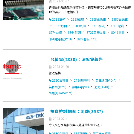
2023-05-17
近期由於地緣政治衝突升溫，銅箔基板(CCL)業者在客戶分散產
地的要求下，陸續公佈...
、
、
、
2313華通
2355敬鵬
2368金像電
2383台光電
、
、
、
、
、
3037欣興
3189景碩
6213聯茂
3715定穎
、
、
、
、
6274台燿
6664群翊
6727亞泰金屬
8046南電
、
印刷電路板(PCB)
銅箔基板(CCL)
台積電(2330)：法說會報告
2023-04-20
營收結構...
、
、
、
2330台積電
2454聯發科
英偉達(NVIDIA)
、
、
、
英特爾(Intel)
蘋果(Apple)
超微(AMD)
高通(Qualcomm)
投資檢討個案：閎康(3587)
2023-02-11
今天來分享錨粉前幾天敲碗的投資心法。...
、
、
2330台積電
3587閎康
第三代半導體