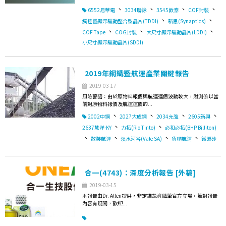
、
、
、
、
6552易華電
3034聯詠
3545敦泰
COF封裝
、
、
觸控暨顯示驅動整合型晶片(TDDI)
新思(Synaptics)
、
、
、
COF Tape
COG封裝
大尺寸顯示驅動晶片(LDDI)
小尺寸顯示驅動晶片(SDDI)
2019年鋼鐵暨航運產業關鍵報告
2019-03-17
風險警語：由於原物料報價與航運運價波動較大，財測係以當
前對原物料報價及航運運價的...
、
、
、
、
2002中鋼
2027大成鋼
2034允強
2605新興
、
、
2637慧洋-KY
力拓(Rio Tinto)
必和必拓(BHP Billiton)
、
、
、
、
散裝航運
淡水河谷(Vale SA)
貨櫃航運
鐵礦砂
合一(4743)：深度分析報告 [外稿]
2019-03-15
本報告由Dr. Allen提供，非定錨投資隨筆官方立場，若對報告
內容有疑問，歡迎...