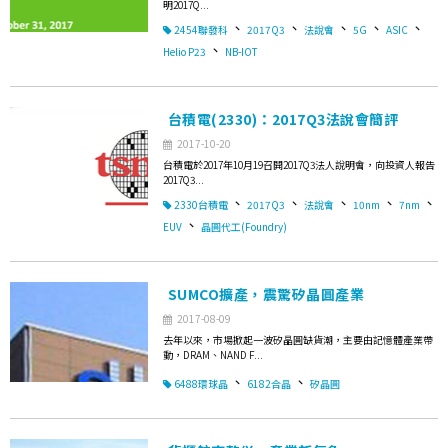
明2017Q...
、
、
、
、
、
2454聯發科
2017Q3
法說會
5G
ASIC
、
Helio P23
NB-IOT
台積電(2330)：2017Q3法說會簡評
2017-10-20
台積電於2017年10月19召開2017Q3法人說明會，向投資人報告
2017Q3...
、
、
、
、
、
2330台積電
2017Q3
法說會
10nm
7nm
、
EUV
晶圓代工(Foundry)
SUMCO擴產，震驚矽晶圓產業
2017-08-09
去年以來，市場掀起一波矽晶圓缺貨潮，主要由記憶體產業帶
動，DRAM、NAND F...
、
、
6488環球晶
6182合晶
矽晶圓