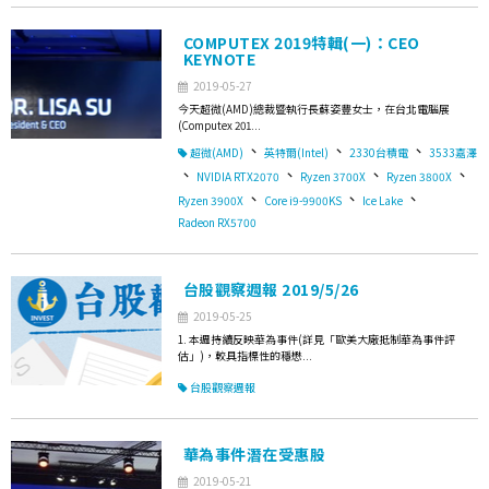
COMPUTEX 2019特輯(一)：CEO
KEYNOTE
2019-05-27
今天超微(AMD)總裁暨執行長蘇姿豐女士，在台北電腦展
(Computex 201...
、
、
、
超微(AMD)
英特爾(Intel)
2330台積電
3533嘉澤
、
、
、
、
NVIDIA RTX2070
Ryzen 3700X
Ryzen 3800X
、
、
、
Ryzen 3900X
Core i9-9900KS
Ice Lake
Radeon RX5700
台股觀察週報 2019/5/26
2019-05-25
1. 本週持續反映華為事件(詳見「歐美大廠抵制華為事件評
估」)，較具指標性的穩懋...
台股觀察週報
華為事件潛在受惠股
2019-05-21