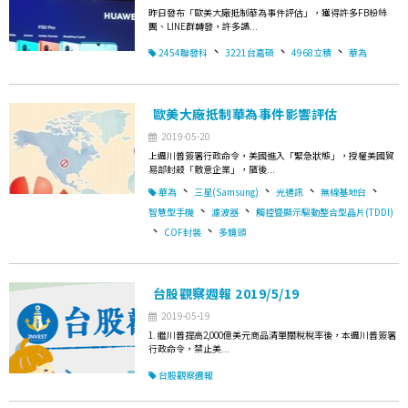
昨日發布「歐美大廠抵制華為事件評估」，獲得許多FB粉絲
團、LINE群轉發，許多讀...
、
、
、
2454聯發科
3221台嘉碩
4968立積
華為
歐美大廠抵制華為事件影響評估
2019-05-20
上週川普簽署行政命令，美國進入「緊急狀態」，授權美國貿
易部封殺「敵意企業」，隨後...
、
、
、
、
華為
三星(Samsung)
光通訊
無線基地台
、
、
智慧型手機
濾波器
觸控暨顯示驅動整合型晶片(TDDI)
、
、
COF封裝
多鏡頭
台股觀察週報 2019/5/19
2019-05-19
1. 繼川普提高2,000億美元商品清單關稅稅率後，本週川普簽署
行政命令，禁止美...
台股觀察週報