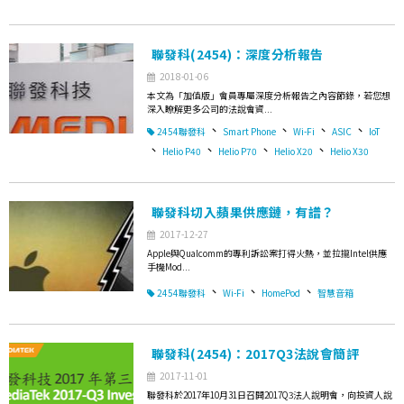
聯發科(2454)：深度分析報告
2018-01-06
本文為「加值版」會員專屬深度分析報告之內容節錄，若您想
深入瞭解更多公司的法說會資...
、
、
、
、
2454聯發科
Smart Phone
Wi-Fi
ASIC
IoT
、
、
、
、
Helio P40
Helio P70
Helio X20
Helio X30
聯發科切入蘋果供應鏈，有譜？
2017-12-27
Apple與Qualcomm的專利訴訟案打得火熱，並拉攏Intel供應
手機Mod...
、
、
、
2454聯發科
Wi-Fi
HomePod
智慧音箱
聯發科(2454)：2017Q3法說會簡評
2017-11-01
聯發科於2017年10月31日召開2017Q3法人說明會，向投資人說