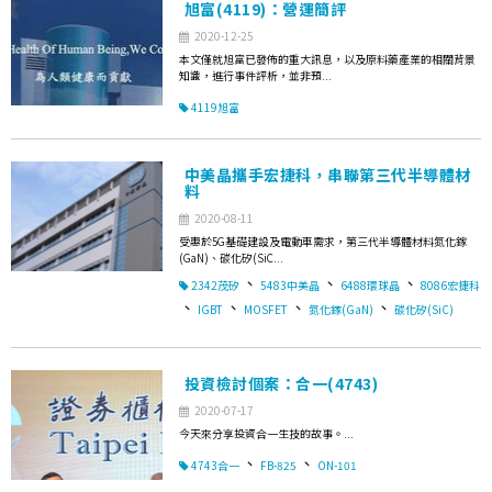
旭富(4119)：營運簡評
2020-12-25
本文僅就旭富已發佈的重大訊息，以及原料藥產業的相關背景
知識，進行事件評析，並非預...
4119旭富
中美晶攜手宏捷科，串聯第三代半導體材
料
2020-08-11
受惠於5G基礎建設及電動車需求，第三代半導體材料氮化鎵
(GaN)、碳化矽(SiC...
、
、
、
2342茂矽
5483中美晶
6488環球晶
8086宏捷科
、
、
、
、
IGBT
MOSFET
氮化鎵(GaN)
碳化矽(SiC)
投資檢討個案：合一(4743)
2020-07-17
今天來分享投資合一生技的故事。...
、
、
4743合一
FB-825
ON-101