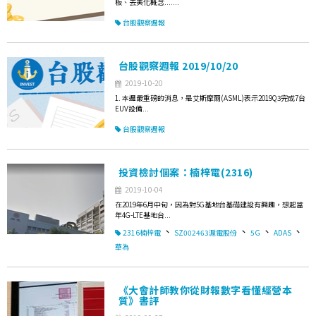
板、去美化概念.......
台股觀察週報
台股觀察週報 2019/10/20
2019-10-20
1. 本週最重磅的消息，是艾斯摩爾(ASML)表示2019Q3完成7台
EUV設備...
台股觀察週報
投資檢討個案：楠梓電(2316)
2019-10-04
在2019年6月中旬，因為對5G基地台基礎建設有興趣，想起當
年4G-LTE基地台...
、
、
、
、
2316楠梓電
SZ002463滬電股份
5G
ADAS
華為
《大會計師教你從財報數字看懂經營本
質》書評