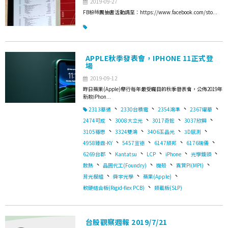
2019-09-27
FB粉絲團抽書活動請至：https://www.facebook.com/sto...
APPLE秋季發表會，IPHONE 11正式登
場
2019-09-12
昨日蘋果(Apple)舉行每年最受矚目的秋季發表會，公佈2019年
新款iPhon...
、
、
、
、
2313華通
2330台積電
2354鴻準
2367燿華
、
、
、
、
2474可成
3008大立光
3017奇鋐
3037欣興
、
、
、
、
3105穩懋
3324雙鴻
3406玉晶光
3D感測
、
、
、
、
4958臻鼎-KY
5457宣德
6147頎邦
6176瑞儀
、
、
、
、
、
6269台郡
Kantatsu
LCP
iPhone
光學鏡頭
、
、
、
、
散熱
晶圓代工(Foundry)
機殼
異質PI(MPI)
、
、
、
背光模組
舜宇光學
蘋果(Apple)
、
軟硬結合板(Rigid-flex PCB)
類載板(SLP)
台股觀察週報 2019/7/21