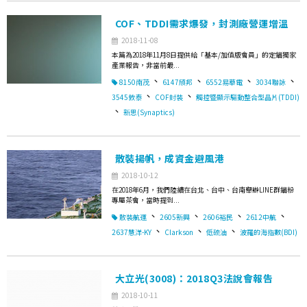
COF、TDDI需求爆發，封測廠營運增溫
2018-11-08
本篇為2018年11月8日提供給「基本/加值版會員」的定錨獨家
產業報告，非當前最...
、
、
、
、
8150南茂
6147頎邦
6552易華電
3034聯詠
、
、
3545敦泰
COF封裝
觸控暨顯示驅動整合型晶片(TDDI)
、
新思(Synaptics)
散裝揚帆，成資金避風港
2018-10-12
在2018年6月，我們陸續在台北、台中、台南舉辦LINE群錨粉
專屬茶會，當時提到...
、
、
、
、
散裝航運
2605新興
2606裕民
2612中航
、
、
、
2637慧洋-KY
Clarkson
低硫油
波羅的海指數(BDI)
大立光(3008)：2018Q3法說會報告
2018-10-11