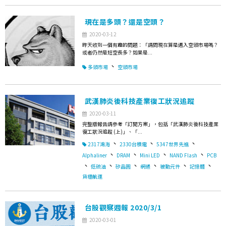
現在是多頭？還是空頭？
2020-03-12
昨天收到一個有趣的問題：「請問現在算是邁入空頭市場嗎？
或者仍然是短空長多？如果是...
、
多頭市場
空頭市場
武漢肺炎後科技產業復工狀況追蹤
2020-03-11
完整版報告請參考「訂閱方案」，包括「武漢肺炎後科技產業
復工狀況追蹤 (上)」、「...
、
、
、
2317鴻海
2330台積電
5347世界先進
、
、
、
、
Alphaliner
DRAM
Mini LED
NAND Flash
PCB
、
、
、
、
、
、
低硫油
矽晶圓
網通
被動元件
記憶體
貨櫃航運
台股觀察週報 2020/3/1
2020-03-01