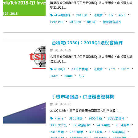
聯發科於2018年4月27日舉行2018Q1法人說明會，向投資人說
明2018Q1...
、
、
、
、
、
2454聯發科
2018Q1
法說會
5G
ASIC
、
、
、
Helio P60
MT3620
NB-IOT
智慧語音晶片
台積電(2330)：2018Q1法說會簡評
2018-04-19
台積電於2018年4月19日召開2018Q1法人說明會，向投資人報
告2018Q1...
、
、
、
、
、
2018Q1
2330台積電
法說會
7nm
10nm
、
、
16nm
28nm
EUV
手機市場回溫，供應鏈喜迎轉機
2018-04-16
2017Q4以來，電子零組件廠商面臨三大利空夾殺：...
、
、
、
、
iPhone
3105穩懋
2455全新
8086宏捷科
、
、
、
、
3008大立光
5264鎧勝-KY
2474可成
2354鴻準
、
、
、
、
2313華通
2367燿華
3037欣興
6153嘉聯益
、
、
、
、