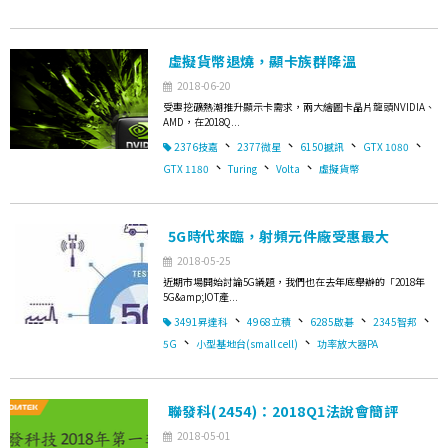
虛擬貨幣退燒，顯卡族群降溫
2018-06-20
受惠挖礦熱潮推升顯示卡需求，兩大繪圖卡晶片龍頭NVIDIA、
AMD，在2018Q...
、
、
、
、
2376技嘉
2377微星
6150撼訊
GTX 1080
、
、
、
GTX 1180
Turing
Volta
虛擬貨幣
5G時代來臨，射頻元件廠受惠最大
2018-05-25
近期市場開始討論5G議題，我們也在去年底舉辦的「2018年
5G&amp;IOT產...
、
、
、
、
3491昇達科
4968立積
6285啟碁
2345智邦
、
、
5G
小型基地台(small cell)
功率放大器PA
聯發科(2454)：2018Q1法說會簡評
2018-05-01