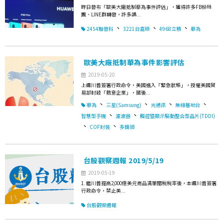
昨日發布「歐美大廠抵制華為事件評估」，獲得許多FB粉絲
團、LINE群轉發，許多讀...
、
、
、
2454聯發科
3221台嘉碩
4968立積
華為
歐美大廠抵制華為事件影響評估
2019-05-20
上週川普簽署行政命令，美國進入「緊急狀態」，授權美國貿
易部封殺「敵意企業」，隨後...
、
、
、
、
華為
三星(Samsung)
光通訊
無線基地台
、
、
智慧型手機
濾波器
觸控暨顯示驅動整合型晶片(TDDI)
、
、
COF封裝
多鏡頭
台股觀察週報 2019/5/19
2019-05-19
1. 繼川普提高2,000億美元商品清單關稅稅率後，本週川普簽署
行政命令，禁止美...
台股觀察週報