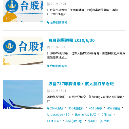
2019-07-21
1. 目前市場聚焦在美國聯準會(FED)利率政策動向，根據
FEDWatch顯示，...
台股觀察週報
台股觀察週報 2019/6/30
2019-06-30
1. 2019年6月29日，位於大阪的G20高峰會，川普與習近平就貿
易戰問題達成...
台股觀察週報
波音737即將復飛，航太股訂單看旺
2019-06-11
2019年3月10日，衣索比亞航空一架Boeing 737 MAX 8型飛機，
在...
、
、
、
、
2634漢翔
3004豐達科
4546長亨
4572駐龍
、
、
、
Airbus A320 NEO
Boeing 737 MAX
CFM-56
、
、
CFM-LEAP
波音(Boeing)
空中巴士(Airbus)