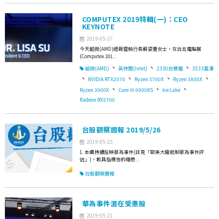
COMPUTEX 2019特輯(一)：CEO
KEYNOTE
2019-05-27
今天超微(AMD)總裁暨執行長蘇姿豐女士，在台北電腦展
(Computex 201...
、
、
、
超微(AMD)
英特爾(Intel)
2330台積電
3533嘉澤
、
、
、
、
NVIDIA RTX2070
Ryzen 3700X
Ryzen 3800X
、
、
、
Ryzen 3900X
Core i9-9900KS
Ice Lake
Radeon RX5700
台股觀察週報 2019/5/26
2019-05-25
1. 本週持續反映華為事件(詳見「歐美大廠抵制華為事件評
估」)，較具指標性的穩懋...
台股觀察週報
華為事件潛在受惠股
2019-05-21