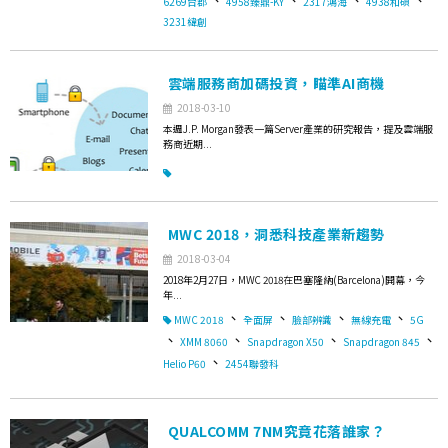
6269台郡
4958臻鼎-KY
2317鴻海
4938和碩
3231緯創
雲端服務商加碼投資，瞄準AI商機
2018-03-10
本週J.P. Morgan發表一篇Server產業的研究報告，提及雲端服
務商近期...
MWC 2018，洞悉科技產業新趨勢
2018-03-04
2018年2月27日，MWC 2018在巴塞隆納(Barcelona)開幕，今
年...
、
、
、
、
MWC 2018
全面屏
臉部辨識
無線充電
5G
、
、
、
、
XMM 8060
Snapdragon X50
Snapdragon 845
、
Helio P60
2454聯發科
QUALCOMM 7NM究竟花落誰家？