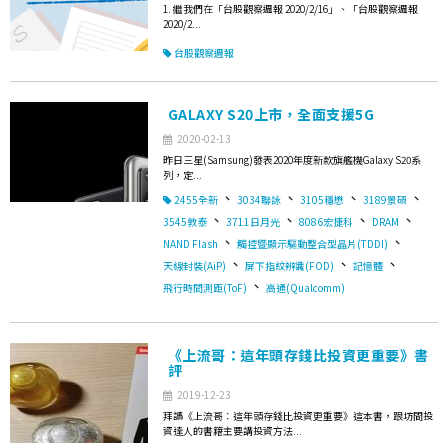
1. 繼我們在「台股觀察週報 2020/2/16」、「台股觀察週報
2020/2...
台股觀察週報
GALAXY S20上市，全面支援5G
2020-02-13
昨日三星(Samsung)發表2020年度新款旗艦機Galaxy S20系
列，定...
、
、
、
、
2455全新
3034聯詠
3105穩懋
3189景碩
、
、
、
、
3545敦泰
3711日月光
8086宏捷科
DRAM
、
、
NAND Flash
觸控暨顯示驅動整合型晶片(TDDI)
、
、
、
天線封裝(AiP)
屏下指紋辨識(FOD)
記憶體
、
飛行時間測距(ToF)
高通(Qualcomm)
《上流哥：這年頭存錢比投資更重要》書
評
2019-12-23
拜讀《上流哥：這年頭存錢比投資更重要》這本書，跟坊間投
資達人的書籍主要講投資方法...