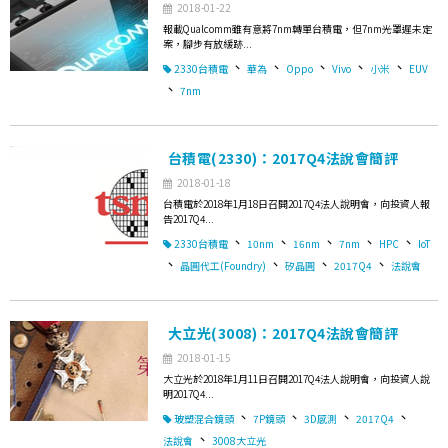
2018-01-22
報載Qualcomm雖有意將7nm轉單台積電，但7nm光罩遲未定
案，腳步有放緩跡...
、
、
、
、
、
2330台積電
華為
Oppo
Vivo
小米
EUV
、
7nm
台積電(2330)：2017Q4法說會簡評
2018-01-18
台積電於2018年1月18日召開2017Q4法人說明會，向投資人報
告2017Q4...
、
、
、
、
、
2330台積電
10nm
16nm
7nm
HPC
IoT
、
、
、
、
晶圓代工(Foundry)
矽晶圓
2017Q4
法說會
大立光(3008)：2017Q4法說會簡評
2018-01-15
大立光於2018年1月11日召開2017Q4法人說明會，向投資人說
明2017Q4...
、
、
、
、
玻塑混合鏡頭
7P鏡頭
3D感測
2017Q4
、
法說會
3008大立光