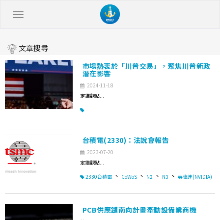
文章搜尋
市場熱衷於「川普交易」，聚焦川普新政
潛在影響
2024-11-18
定錨觀點...
台積電(2330)：法說會報告
2023-07-20
定錨觀點...
、
、
、
、
2330台積電
CoWoS
N2
N3
英偉達(NVIDIA)
PCB供應鏈南向計畫牽動設備業商機