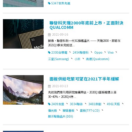
5347世界先進
聯發科天璣2000年底前上市，正面對決
QUALCOMM
2021-09-16
據傳，聯發科新一代5G旗艦晶片 ── 天璣2000，即將在
2021Q3季末完成送...
、
、
、
、
2330台積電
2454聯發科
Oppo
Vivo
、
、
三星(Samsung)
小米
高通(Qualcomm)
面板供給吃緊可望在2021下半年緩解
2021-03-13
先前我們曾引用研究機構預估，2020Q3面板報價上漲
30~40%，2020Q4持...
、
、
、
、
2409友達
3034聯詠
3481群創
4961天鈺
、
、
、
偏光板
玻璃基板
面板(TFT-LCD)
顯示驅動晶片(DDI)