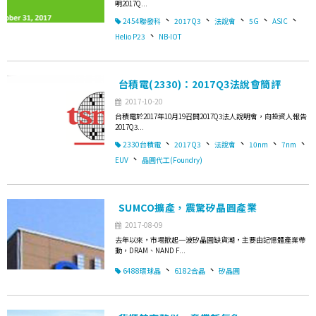
明2017Q...
、
、
、
、
、
2454聯發科
2017Q3
法說會
5G
ASIC
、
Helio P23
NB-IOT
台積電(2330)：2017Q3法說會簡評
2017-10-20
台積電於2017年10月19召開2017Q3法人說明會，向投資人報告
2017Q3...
、
、
、
、
、
2330台積電
2017Q3
法說會
10nm
7nm
、
EUV
晶圓代工(Foundry)
SUMCO擴產，震驚矽晶圓產業
2017-08-09
去年以來，市場掀起一波矽晶圓缺貨潮，主要由記憶體產業帶
動，DRAM、NAND F...
、
、
6488環球晶
6182合晶
矽晶圓