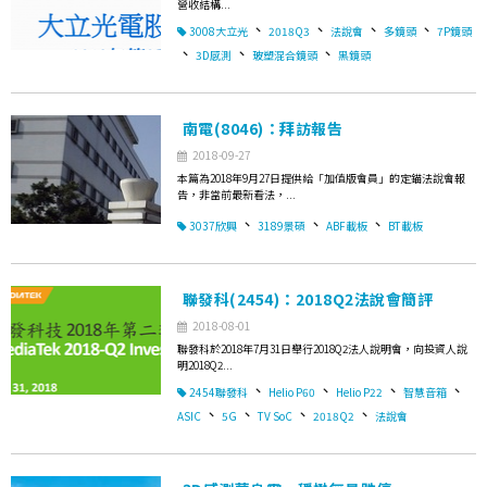
營收結構...
、
、
、
、
3008大立光
2018Q3
法說會
多鏡頭
7P鏡頭
、
、
、
3D感測
玻塑混合鏡頭
黑鏡頭
南電(8046)：拜訪報告
2018-09-27
本篇為2018年9月27日提供給「加值版會員」的定錨法說會報
告，非當前最新看法，...
、
、
、
3037欣興
3189景碩
ABF載板
BT載板
聯發科(2454)：2018Q2法說會簡評
2018-08-01
聯發科於2018年7月31日舉行2018Q2法人說明會，向投資人說
明2018Q2...
、
、
、
、
2454聯發科
Helio P60
Helio P22
智慧音箱
、
、
、
、
ASIC
5G
TV SoC
2018Q2
法說會