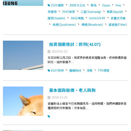
、
、
、
、
、
3105穩懋
3008大立光
華為
Oppo
Vivo
、
、
、
、
多鏡頭
3545敦泰
三星(Samsung)
蘋果(Apple)
、
、
、
匯頂(Goodix)
6462神盾
6456GIS-KY
折疊式手機
、
、
、
高通(Qualcomm)
博通(Broadcom)
濾波器(Filter)
投資個案檢討：邦特(4107)
2019-01-03
在2018年11月23日，投資界的老長官提醒站長，邦特股價跌破
80元，或許是個不...
、
、
、
4107邦特
醫療耗材
洗腎
TPU導管
基本面與股價，老人與狗
2018-12-25
定錨新站上線至今已有兩個多月，這段時間，我們持續發表各
種類型的分析報告，分享給各...