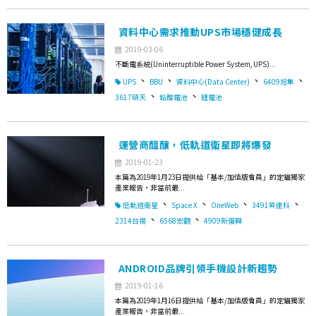
資料中心需求推動UPS市場穩健成長
2019-03-06
不斷電系統(Uninterruptible Power System, UPS)...
、
、
、
、
UPS
BBU
資料中心(Data Center)
6409旭隼
、
、
3617碩天
鉛酸電池
鋰電池
運營商醞釀，低軌道衛星即將爆發
2019-01-23
本篇為2019年1月23日提供給「基本/加值版會員」的定錨獨家
產業報告，非當前最...
、
、
、
、
低軌道衛星
Space X
OneWeb
3491昇達科
、
、
2314台揚
6568宏觀
4909新復興
ANDROID品牌引領手機設計新趨勢
2019-01-16
本篇為2019年1月16日提供給「基本/加值版會員」的定錨獨家
產業報告，非當前最...