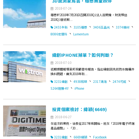
3D感測蒙烏雲，穩懋無量跌停
2018-07-24
穩懋於2018年7月20日召開2018Q2法人說明會，財測預估
2018Q3營收較...
、
、
、
、
2455全新
3105穩懋
3406玉晶光
3374精材
、
8086宏捷科
Lumentum
緯創IPHONE掉單？如何判斷？
2018-07-10
近期媒體報導富邦投顧發布報告，指出緯創因先前防水機構件
換料問題，痛失2018年新...
、
、
、
、
3231緯創
4938和碩
2317鴻海
2474可成
、
5264鎧勝-KY
iPhone
投資個案檢討：緯穎(6669)
2018-06-27
在這次的案例，站長從2017年底開始，就在「2018年電子終端
產品趨勢」、「20...
、
、
3231緯創
6669緯穎
Facebook