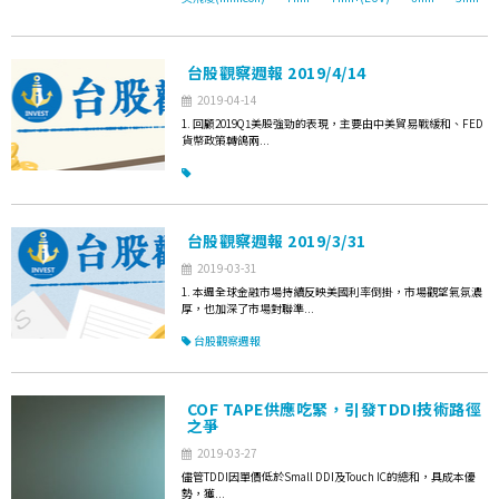
台股觀察週報 2019/4/14
2019-04-14
1. 回顧2019Q1美股強勁的表現，主要由中美貿易戰緩和、FED
貨幣政策轉鴿兩...
台股觀察週報 2019/3/31
2019-03-31
1. 本週全球金融市場持續反映美國利率倒掛，市場觀望氣氛濃
厚，也加深了市場對聯準...
台股觀察週報
COF TAPE供應吃緊，引發TDDI技術路徑
之爭
2019-03-27
儘管TDDI因單價低於Small DDI及Touch IC的總和，具成本優
勢，獲...