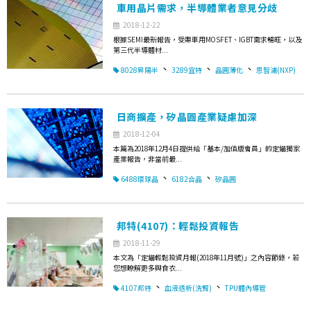
車用晶片需求，半導體業者意見分歧
2018-12-22
根據SEMI最新報告，受惠車用MOSFET、IGBT需求暢旺，以及
第三代半導體材...
、
、
、
8028昇陽半
3289宜特
晶圓薄化
恩智浦(NXP)
日商擴產，矽晶圓產業疑慮加深
2018-12-04
本篇為2018年12月4日提供給「基本/加值版會員」的定錨獨家
產業報告，非當前最...
、
、
6488環球晶
6182合晶
矽晶圓
邦特(4107)：輕鬆投資報告
2018-11-29
本文為「定錨輕鬆投資月報(2018年11月號)」之內容節錄，若
您想瞭解更多與食衣...
、
、
4107邦特
血液透析(洗腎)
TPU體內導管