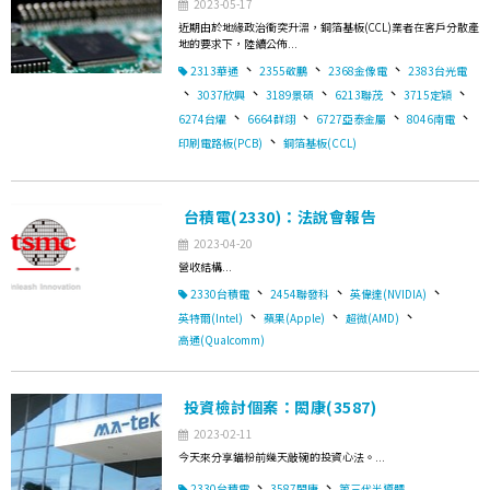
2023-05-17
近期由於地緣政治衝突升溫，銅箔基板(CCL)業者在客戶分散產
地的要求下，陸續公佈...
、
、
、
2313華通
2355敬鵬
2368金像電
2383台光電
、
、
、
、
、
3037欣興
3189景碩
6213聯茂
3715定穎
、
、
、
、
6274台燿
6664群翊
6727亞泰金屬
8046南電
、
印刷電路板(PCB)
銅箔基板(CCL)
台積電(2330)：法說會報告
2023-04-20
營收結構...
、
、
、
2330台積電
2454聯發科
英偉達(NVIDIA)
、
、
、
英特爾(Intel)
蘋果(Apple)
超微(AMD)
高通(Qualcomm)
投資檢討個案：閎康(3587)
2023-02-11
今天來分享錨粉前幾天敲碗的投資心法。...
、
、
2330台積電
3587閎康
第三代半導體