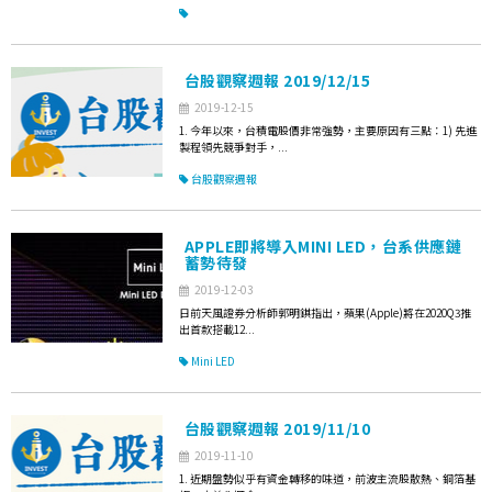
台股觀察週報 2019/12/15
2019-12-15
1. 今年以來，台積電股價非常強勢，主要原因有三點：1) 先進
製程領先競爭對手，...
台股觀察週報
APPLE即將導入MINI LED，台系供應鏈
蓄勢待發
2019-12-03
日前天風證券分析師郭明錤指出，蘋果(Apple)將在2020Q3推
出首款搭載12...
Mini LED
台股觀察週報 2019/11/10
2019-11-10
1. 近期盤勢似乎有資金轉移的味道，前波主流股散熱、銅箔基