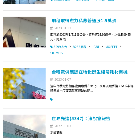
朋程取得杰力私募普通股1.5萬張
2023-01-12
朋程於2023年1月11日公告，將斥資14.92億元，以每股99.45
元，認購杰...
、
、
、
、
5299杰力
8255朋程
IGBT
MOSFET
SiC MOSFET
台積電供應鏈在地化衍生相關耗材商機
2023-01-07
近年台積電持續推動供應鏈在地化，在烏俄戰爭後，全球半導
體產業一度面臨氖氣短缺的問...
世界先進(5347)：法說會報告
2022-08-03
定錨觀點...