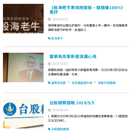
《股海老牛專挑抱緊股，穩穩賺100%》
書評
2019-05-13
很榮幸接到出版社的邀約，在新書剛上市一週內，就有機會拜
讀股海老牛的新作，並提供三...
股海老牛
霍華馬克斯新書演講心得
2019-05-07
華爾街首屈一指的投資大師霍華馬克斯，在2019年5月5日來台
北舉辦新書演講，在美...
、
、
霍華馬克斯
投資最重要的事
掌握市場週期
台股觀察週報 2019/5/5
2019-05-06
1. 美國在2019年5月3日公佈強勁的非農就業數據後，川普總統
又在2019年5...
台股觀察週報