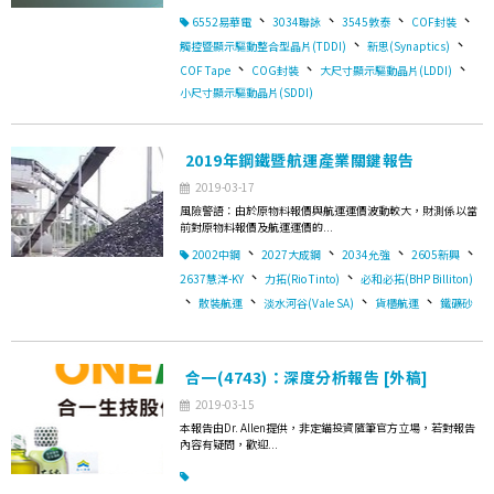
、
、
、
、
6552易華電
3034聯詠
3545敦泰
COF封裝
、
、
觸控暨顯示驅動整合型晶片(TDDI)
新思(Synaptics)
、
、
、
COF Tape
COG封裝
大尺寸顯示驅動晶片(LDDI)
小尺寸顯示驅動晶片(SDDI)
2019年鋼鐵暨航運產業關鍵報告
2019-03-17
風險警語：由於原物料報價與航運運價波動較大，財測係以當
前對原物料報價及航運運價的...
、
、
、
、
2002中鋼
2027大成鋼
2034允強
2605新興
、
、
2637慧洋-KY
力拓(Rio Tinto)
必和必拓(BHP Billiton)
、
、
、
、
散裝航運
淡水河谷(Vale SA)
貨櫃航運
鐵礦砂
合一(4743)：深度分析報告 [外稿]
2019-03-15
本報告由Dr. Allen提供，非定錨投資隨筆官方立場，若對報告
內容有疑問，歡迎...