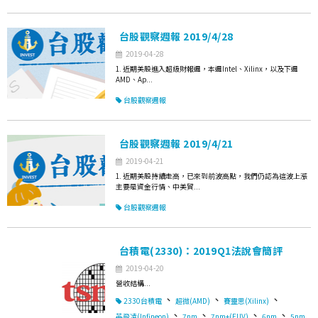
台股觀察週報 2019/4/28
2019-04-28
1. 近期美股進入超級財報週，本週Intel、Xilinx，以及下週
AMD、Ap...
台股觀察週報
台股觀察週報 2019/4/21
2019-04-21
1. 近期美股持續走高，已來到前波高點，我們仍認為這波上漲
主要是資金行情、中美貿...
台股觀察週報
台積電(2330)：2019Q1法說會簡評
2019-04-20
營收結構...
、
、
、
2330台積電
超微(AMD)
賽靈思(Xilinx)
、
、
、
、
英飛凌(Infineon)
7nm
7nm+(EUV)
6nm
5nm