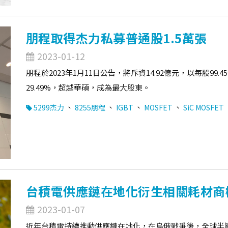
朋程取得杰力私募普通股1.5萬張
2023-01-12
朋程於2023年1月11日公告，將斥資14.92億元，以每股99
29.49%，超越華碩，成為最大股東。
、
、
、
、
5299杰力
8255朋程
IGBT
MOSFET
SiC MOSFET
台積電供應鏈在地化衍生相關耗材商
2023-01-07
近年台積電持續推動供應鏈在地化，在烏俄戰爭後，全球半