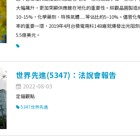
大幅飆升，更加突顯供應鏈在地化的重要性。綜觀晶圓製造成
10~15%，化學藥劑、特殊氣體......等佔比約5~10%
率的重要一環，2019年4月台積電南科14B廠就爆發出光阻
5.5億美元。
世界先進(5347)：法說會報告
2022-08-03
定錨觀點
5347世界先進