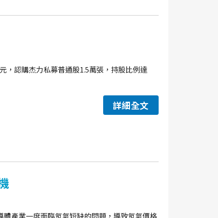
.45元，認購杰力私募普通股1.5萬張，持股比例達
詳細全文
機
導體產業一度面臨氖氣短缺的問題，導致氖氣價格