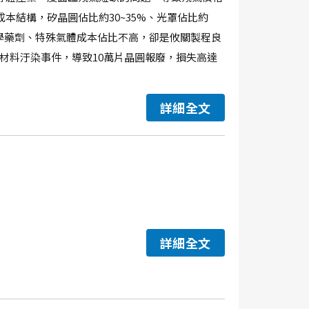
本結構，矽晶圓佔比約30~35%、光罩佔比約
。儘管化學藥劑、特殊氣體成本佔比不高，卻是攸關製程良
劑材料汙染事件，導致10萬片晶圓報廢，損失高達
詳細全文
詳細全文