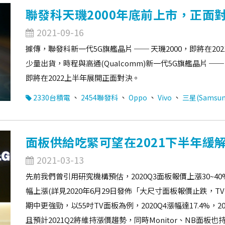
聯發科天璣2000年底前上市，正面對
2021-09-16
據傳，聯發科新一代5G旗艦晶片 ── 天璣2000，即將在20
少量出貨，時程與高通(Qualcomm)新一代5G旗艦晶片 ── 
即將在2022上半年展開正面對決。
、
、
、
、
2330台積電
2454聯發科
Oppo
Vivo
三星(Samsun
面板供給吃緊可望在2021下半年緩
2021-03-13
先前我們曾引用研究機構預估，2020Q3面板報價上漲30~40%，
幅上漲(詳見2020年6月29日發佈「大尺寸面板報價止跌，
期中更強勁，以55吋TV面板為例，2020Q4漲幅達17.4%，2
且預計2021Q2將維持漲價趨勢，同時Monitor、NB面板