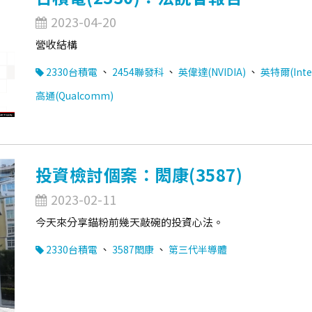
2023-04-20
營收結構
、
、
、
2330台積電
2454聯發科
英偉達(NVIDIA)
英特爾(Inte
高通(Qualcomm)
投資檢討個案：閎康(3587)
2023-02-11
今天來分享錨粉前幾天敲碗的投資心法。
、
、
2330台積電
3587閎康
第三代半導體