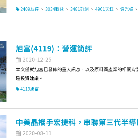
、
、
、
、
2409友達
3034聯詠
3481群創
4961天鈺
偏光板
旭富(4119)：營運簡評
2020-12-25
本文僅就旭富已發佈的重大訊息，以及原料藥產業的相關背
是投資建議。
4119旭富
中美晶攜手宏捷科，串聯第三代半導
2020-08-11