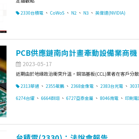
定錨觀點
、
、
、
、
2330台積電
CoWoS
N2
N3
英偉達(NVIDIA)
PCB供應鏈南向計畫牽動設備業商機
2023-05-17
近期由於地緣政治衝突升溫，銅箔基板(CCL)業者在客戶
、
、
、
、
2313華通
2355敬鵬
2368金像電
2383台光電
303
、
、
、
、
6274台燿
6664群翊
6727亞泰金屬
8046南電
印刷電路
台積電(2330)：法說會報告