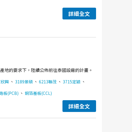
詳細全文
分散產地的要求下，陸續公佈前往泰國設廠的計畫。
、
、
、
、
7欣興
3189景碩
6213聯茂
3715定穎
、
板(PCB)
銅箔基板(CCL)
詳細全文