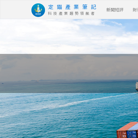
定 錨 產 業 筆 記
新聞短評
財
科 技 產 業 趨 勢 領 航 者