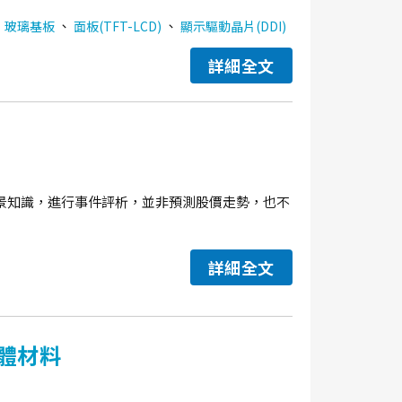
、
、
、
玻璃基板
面板(TFT-LCD)
顯示驅動晶片(DDI)
詳細全文
景知識，進行事件評析，並非預測股價走勢，也不
詳細全文
體材料