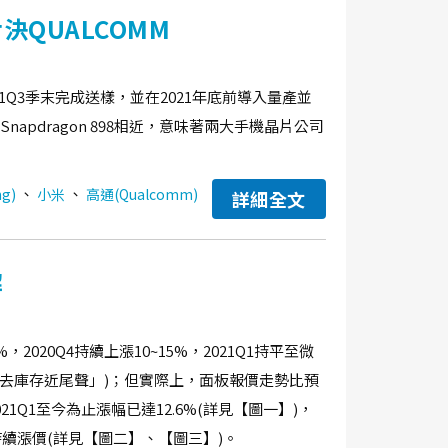
決QUALCOMM
21Q3季末完成送樣，並在2021年底前導入量產並
Snapdragon 898相近，意味著兩大手機晶片公司
、
、
g)
小米
高通(Qualcomm)
詳細全文
解
2020Q4持續上漲10~15%，2021Q1持平至微
TV去庫存近尾聲」)；但實際上，面板報價走勢比預
021Q1至今為止漲幅已達12.6%(詳見【圖一】)，
也持續漲價(詳見【圖二】、【圖三】)。