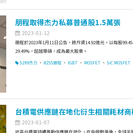
朋程取得杰力私募普通股1.5萬張
2023-01-12
朋程於2023年1月11日公告，將斥資14.92億元，以每股99
29.49%，超越華碩，成為最大股東。
、
、
、
、
5299杰力
8255朋程
IGBT
MOSFET
SiC MOSFET
台積電供應鏈在地化衍生相關耗材商
2023-01-07
近年台積電持續推動供應鏈在地化，在烏俄戰爭後，全球半