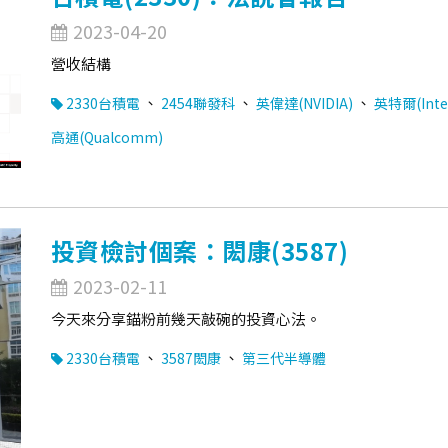
2023-04-20
營收結構
、
、
、
2330台積電
2454聯發科
英偉達(NVIDIA)
英特爾(Inte
高通(Qualcomm)
投資檢討個案：閎康(3587)
2023-02-11
今天來分享錨粉前幾天敲碗的投資心法。
、
、
2330台積電
3587閎康
第三代半導體