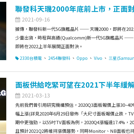
聯發科天璣2000年底前上市，正面對
2021-09-16
據傳，聯發科新一代5G旗艦晶片 ── 天璣2000，即將在20
少量出貨，時程與高通(Qualcomm)新一代5G旗艦晶片 ── 
即將在2022上半年展開正面對決。
、
、
、
、
2330台積電
2454聯發科
Oppo
Vivo
三星(Samsun
面板供給吃緊可望在2021下半年緩
2021-03-13
先前我們曾引用研究機構預估，2020Q3面板報價上漲30~40%，
幅上漲(詳見2020年6月29日發佈「大尺寸面板報價止跌，
期中更強勁，以55吋TV面板為例，2020Q4漲幅達17.4%，2
且預計2021Q2將維持漲價趨勢，同時Monitor、NB面板