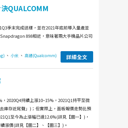
決QUALCOMM
21Q3季末完成送樣，並在2021年底前導入量產並
Snapdragon 898相近，意味著兩大手機晶片公司
、
、
g)
小米
高通(Qualcomm)
詳細全文
解
2020Q4持續上漲10~15%，2021Q1持平至微
TV去庫存近尾聲」)；但實際上，面板報價走勢比預
021Q1至今為止漲幅已達12.6%(詳見【圖一】)，
也持續漲價(詳見【圖二】、【圖三】)。