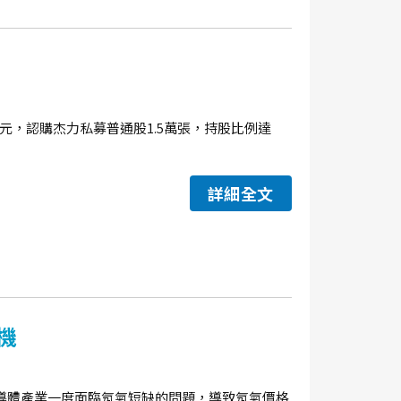
.45元，認購杰力私募普通股1.5萬張，持股比例達
詳細全文
機
導體產業一度面臨氖氣短缺的問題，導致氖氣價格