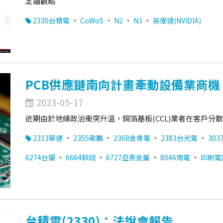
定錨觀點
、
、
、
、
2330台積電
CoWoS
N2
N3
英偉達(NVIDIA)
PCB供應鏈南向計畫牽動設備業商機
2023-05-17
近期由於地緣政治衝突升溫，銅箔基板(CCL)業者在客戶
、
、
、
、
2313華通
2355敬鵬
2368金像電
2383台光電
303
、
、
、
、
6274台燿
6664群翊
6727亞泰金屬
8046南電
印刷電路
台積電(2330)：法說會報告