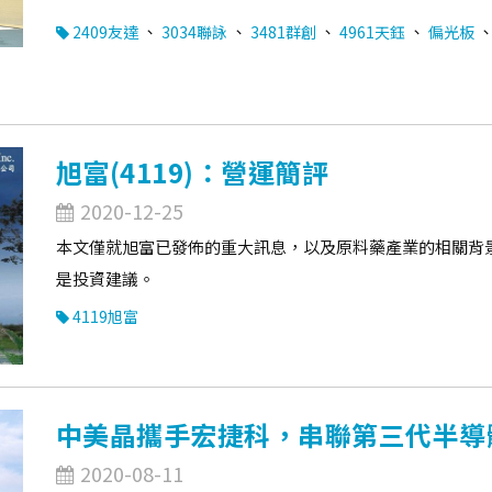
、
、
、
、
2409友達
3034聯詠
3481群創
4961天鈺
偏光板
旭富(4119)：營運簡評
2020-12-25
本文僅就旭富已發佈的重大訊息，以及原料藥產業的相關背
是投資建議。
4119旭富
中美晶攜手宏捷科，串聯第三代半導
2020-08-11