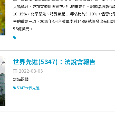
大幅飆升，更加突顯供應鏈在地化的重要性。綜觀晶圓製造成
10~15%，化學藥劑、特殊氣體......等佔比約5~10%
率的重要一環，2019年4月台積電南科14B廠就爆發出光阻
5.5億美元。
世界先進(5347)：法說會報告
2022-08-03
定錨觀點
5347世界先進