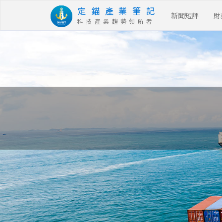
定 錨 產 業 筆 記
新聞短評
財
科 技 產 業 趨 勢 領 航 者