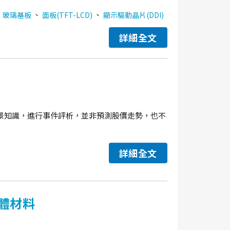
、
、
、
玻璃基板
面板(TFT-LCD)
顯示驅動晶片(DDI)
詳細全文
景知識，進行事件評析，並非預測股價走勢，也不
詳細全文
體材料