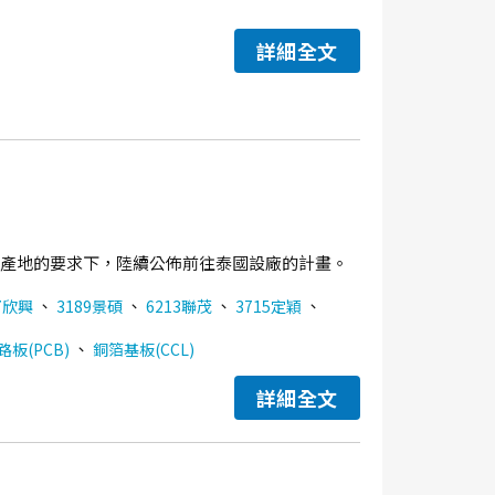
詳細全文
分散產地的要求下，陸續公佈前往泰國設廠的計畫。
、
、
、
、
7欣興
3189景碩
6213聯茂
3715定穎
、
板(PCB)
銅箔基板(CCL)
詳細全文