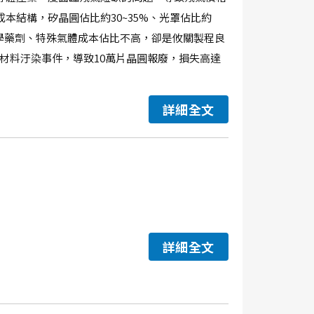
本結構，矽晶圓佔比約30~35%、光罩佔比約
。儘管化學藥劑、特殊氣體成本佔比不高，卻是攸關製程良
劑材料汙染事件，導致10萬片晶圓報廢，損失高達
詳細全文
詳細全文