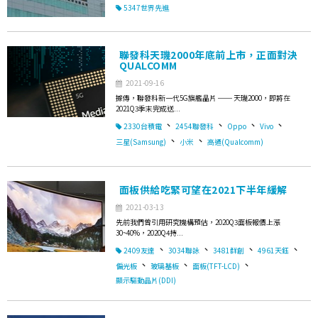
5347世界先進
聯發科天璣2000年底前上市，正面對決
QUALCOMM
2021-09-16
據傳，聯發科新一代5G旗艦晶片 ── 天璣2000，即將在
2021Q3季末完成送...
、
、
、
、
2330台積電
2454聯發科
Oppo
Vivo
、
、
三星(Samsung)
小米
高通(Qualcomm)
面板供給吃緊可望在2021下半年緩解
2021-03-13
先前我們曾引用研究機構預估，2020Q3面板報價上漲
30~40%，2020Q4持...
、
、
、
、
2409友達
3034聯詠
3481群創
4961天鈺
、
、
、
偏光板
玻璃基板
面板(TFT-LCD)
顯示驅動晶片(DDI)