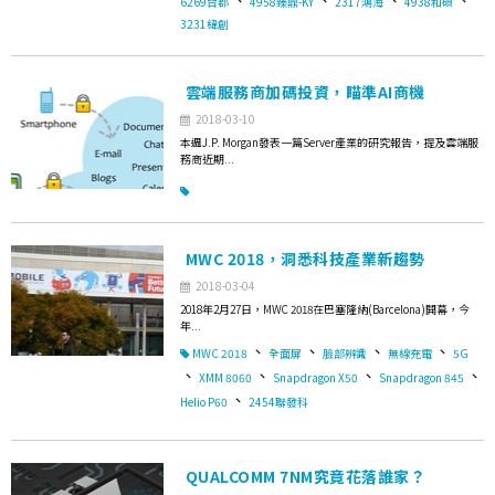
6269台郡
4958臻鼎-KY
2317鴻海
4938和碩
3231緯創
雲端服務商加碼投資，瞄準AI商機
2018-03-10
本週J.P. Morgan發表一篇Server產業的研究報告，提及雲端服
務商近期...
MWC 2018，洞悉科技產業新趨勢
2018-03-04
2018年2月27日，MWC 2018在巴塞隆納(Barcelona)開幕，今
年...
、
、
、
、
MWC 2018
全面屏
臉部辨識
無線充電
5G
、
、
、
、
XMM 8060
Snapdragon X50
Snapdragon 845
、
Helio P60
2454聯發科
QUALCOMM 7NM究竟花落誰家？