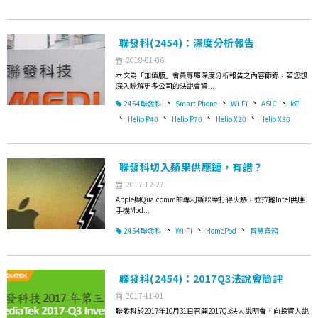
聯發科(2454)：深度分析報告
2018-01-06
本文為「加值版」會員專屬深度分析報告之內容節錄，若您想
深入瞭解更多公司的法說會資...
、
、
、
、
2454聯發科
Smart Phone
Wi-Fi
ASIC
IoT
、
、
、
、
Helio P40
Helio P70
Helio X20
Helio X30
聯發科切入蘋果供應鏈，有譜？
2017-12-27
Apple與Qualcomm的專利訴訟案打得火熱，並拉攏Intel供應
手機Mod...
、
、
、
2454聯發科
Wi-Fi
HomePod
智慧音箱
聯發科(2454)：2017Q3法說會簡評
2017-11-01
聯發科於2017年10月31日召開2017Q3法人說明會，向投資人說