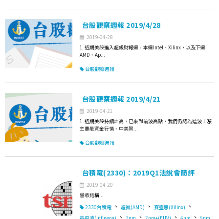
台股觀察週報 2019/4/28
2019-04-28
1. 近期美股進入超級財報週，本週Intel、Xilinx，以及下週
AMD、Ap...
台股觀察週報
台股觀察週報 2019/4/21
2019-04-21
1. 近期美股持續走高，已來到前波高點，我們仍認為這波上漲
主要是資金行情、中美貿...
台股觀察週報
台積電(2330)：2019Q1法說會簡評
2019-04-20
營收結構...
、
、
、
2330台積電
超微(AMD)
賽靈思(Xilinx)
、
、
、
、
英飛凌(Infineon)
7nm
7nm+(EUV)
6nm
5nm