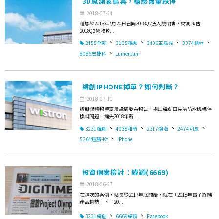
3D感測蒙烏雲，穩懋無量跌停
2018-07-24
穩懋於2018年7月20日召開2018Q2法人說明會，財測預估
2018Q3營收較...
、
、
、
、
2455全新
3105穩懋
3406玉晶光
3374精材
、
8086宏捷科
Lumentum
緯創IPHONE掉單？如何判斷？
2018-07-10
近期媒體報導富邦投顧發布報告，指出緯創因先前防水機構件
換料問題，痛失2018年新...
、
、
、
、
3231緯創
4938和碩
2317鴻海
2474可成
、
5264鎧勝-KY
iPhone
投資個案檢討：緯穎(6669)
2018-06-27
在這次的案例，站長從2017年底開始，就在「2018年電子終端
產品趨勢」、「20...
、
、
3231緯創
6669緯穎
Facebook