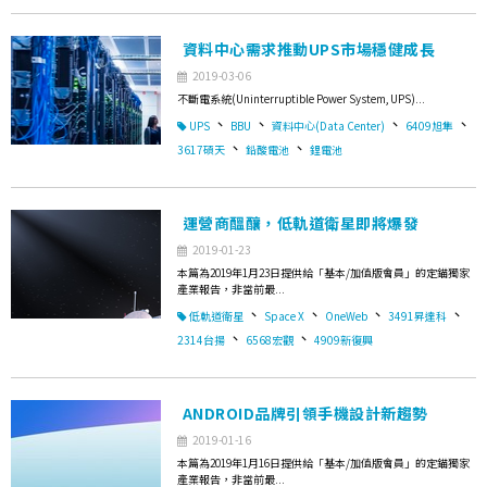
資料中心需求推動UPS市場穩健成長
2019-03-06
不斷電系統(Uninterruptible Power System, UPS)...
、
、
、
、
UPS
BBU
資料中心(Data Center)
6409旭隼
、
、
3617碩天
鉛酸電池
鋰電池
運營商醞釀，低軌道衛星即將爆發
2019-01-23
本篇為2019年1月23日提供給「基本/加值版會員」的定錨獨家
產業報告，非當前最...
、
、
、
、
低軌道衛星
Space X
OneWeb
3491昇達科
、
、
2314台揚
6568宏觀
4909新復興
ANDROID品牌引領手機設計新趨勢
2019-01-16
本篇為2019年1月16日提供給「基本/加值版會員」的定錨獨家
產業報告，非當前最...