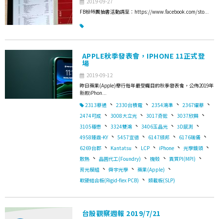
2019-09-27
FB粉絲團抽書活動請至：https://www.facebook.com/sto...
APPLE秋季發表會，IPHONE 11正式登
場
2019-09-12
昨日蘋果(Apple)舉行每年最受矚目的秋季發表會，公佈2019年
新款iPhon...
、
、
、
、
2313華通
2330台積電
2354鴻準
2367燿華
、
、
、
、
2474可成
3008大立光
3017奇鋐
3037欣興
、
、
、
、
3105穩懋
3324雙鴻
3406玉晶光
3D感測
、
、
、
、
4958臻鼎-KY
5457宣德
6147頎邦
6176瑞儀
、
、
、
、
、
6269台郡
Kantatsu
LCP
iPhone
光學鏡頭
、
、
、
、
散熱
晶圓代工(Foundry)
機殼
異質PI(MPI)
、
、
、
背光模組
舜宇光學
蘋果(Apple)
、
軟硬結合板(Rigid-flex PCB)
類載板(SLP)
台股觀察週報 2019/7/21