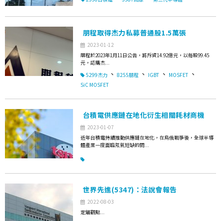
朋程取得杰力私募普通股1.5萬張
2023-01-12
朋程於2023年1月11日公告，將斥資14.92億元，以每股99.45
元，認購杰...
、
、
、
、
5299杰力
8255朋程
IGBT
MOSFET
SiC MOSFET
台積電供應鏈在地化衍生相關耗材商機
2023-01-07
近年台積電持續推動供應鏈在地化，在烏俄戰爭後，全球半導
體產業一度面臨氖氣短缺的問...
世界先進(5347)：法說會報告
2022-08-03
定錨觀點...