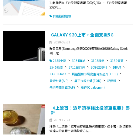
1. 繼我們在「台股觀察週報 2020/2/16」、「台股觀察週報
2020/2...
台股觀察週報
GALAXY S20上市，全面支援5G
2020-02-13
昨日三星(Samsung)發表2020年度新款旗艦機Galaxy S20系
列，定...
、
、
、
、
2455全新
3034聯詠
3105穩懋
3189景碩
、
、
、
、
3545敦泰
3711日月光
8086宏捷科
DRAM
、
、
NAND Flash
觸控暨顯示驅動整合型晶片(TDDI)
、
、
、
天線封裝(AiP)
屏下指紋辨識(FOD)
記憶體
、
飛行時間測距(ToF)
高通(Qualcomm)
《上流哥：這年頭存錢比投資更重要》書
評
2019-12-23
拜讀《上流哥：這年頭存錢比投資更重要》這本書，跟坊間投
資達人的書籍主要講投資方法...