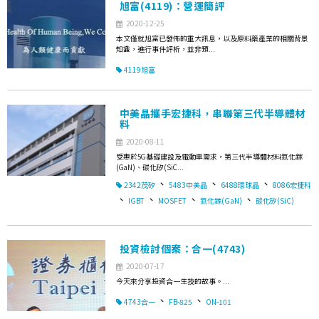
旭富(4119)：營運簡評
2020-12-25
本文僅就旭富已發佈的重大訊息，以及原料藥產業的相關背景
知識，進行事件評析，並非預...
4119旭富
中美晶攜手宏捷科，串聯第三代半導體材
料
2020-08-11
受惠於5G基礎建設及電動車需求，第三代半導體材料氮化鎵
(GaN)、碳化矽(SiC...
、
、
、
2342茂矽
5483中美晶
6488環球晶
8086宏捷科
、
、
、
、
IGBT
MOSFET
氮化鎵(GaN)
碳化矽(SiC)
投資檢討個案：合一(4743)
2020-07-17
今天來分享投資合一生技的故事。...
、
、
4743合一
FB-825
ON-101