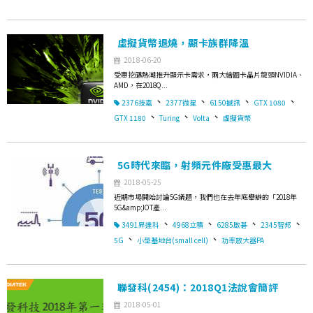
虛擬貨幣退燒，顯卡族群降溫
2018-06-20
受惠挖礦熱潮推升顯示卡需求，兩大繪圖卡晶片龍頭NVIDIA、
AMD，在2018Q...
、
、
、
、
2376技嘉
2377微星
6150撼訊
GTX 1080
、
、
、
GTX 1180
Turing
Volta
虛擬貨幣
5G時代來臨，射頻元件廠受惠最大
2018-05-25
近期市場開始討論5G議題，我們也在去年底舉辦的「2018年
5G&amp;IOT產...
、
、
、
、
3491昇達科
4968立積
6285啟碁
2345智邦
、
、
5G
小型基地台(small cell)
功率放大器PA
聯發科(2454)：2018Q1法說會簡評
2018-05-01