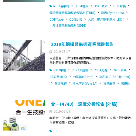
、
、
、
、
6552易華電
3034聯詠
3545敦泰
COF封裝
、
、
觸控暨顯示驅動整合型晶片(TDDI)
新思(Synaptics)
、
、
、
COF Tape
COG封裝
大尺寸顯示驅動晶片(LDDI)
小尺寸顯示驅動晶片(SDDI)
2019年鋼鐵暨航運產業關鍵報告
2019-03-17
風險警語：由於原物料報價與航運運價波動較大，財測係以當
前對原物料報價及航運運價的...
、
、
、
、
2002中鋼
2027大成鋼
2034允強
2605新興
、
、
2637慧洋-KY
力拓(Rio Tinto)
必和必拓(BHP Billiton)
、
、
、
、
散裝航運
淡水河谷(Vale SA)
貨櫃航運
鐵礦砂
合一(4743)：深度分析報告 [外稿]
2019-03-15
本報告由Dr. Allen提供，非定錨投資隨筆官方立場，若對報告
內容有疑問，歡迎...