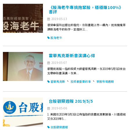
《股海老牛專挑抱緊股，穩穩賺100%》
書評
2019-05-13
很榮幸接到出版社的邀約，在新書剛上市一週內，就有機會拜
讀股海老牛的新作，並提供三...
股海老牛
霍華馬克斯新書演講心得
2019-05-07
華爾街首屈一指的投資大師霍華馬克斯，在2019年5月5日來台
北舉辦新書演講，在美...
、
、
霍華馬克斯
投資最重要的事
掌握市場週期
台股觀察週報 2019/5/5
2019-05-06
1. 美國在2019年5月3日公佈強勁的非農就業數據後，川普總統
又在2019年5...
台股觀察週報