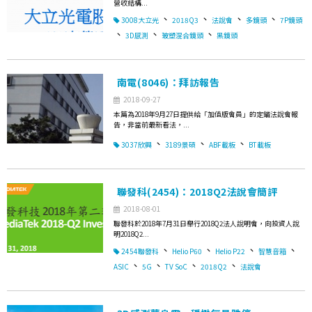
營收結構...
、
、
、
、
3008大立光
2018Q3
法說會
多鏡頭
7P鏡頭
、
、
、
3D感測
玻塑混合鏡頭
黑鏡頭
南電(8046)：拜訪報告
2018-09-27
本篇為2018年9月27日提供給「加值版會員」的定錨法說會報
告，非當前最新看法，...
、
、
、
3037欣興
3189景碩
ABF載板
BT載板
聯發科(2454)：2018Q2法說會簡評
2018-08-01
聯發科於2018年7月31日舉行2018Q2法人說明會，向投資人說
明2018Q2...
、
、
、
、
2454聯發科
Helio P60
Helio P22
智慧音箱
、
、
、
、
ASIC
5G
TV SoC
2018Q2
法說會