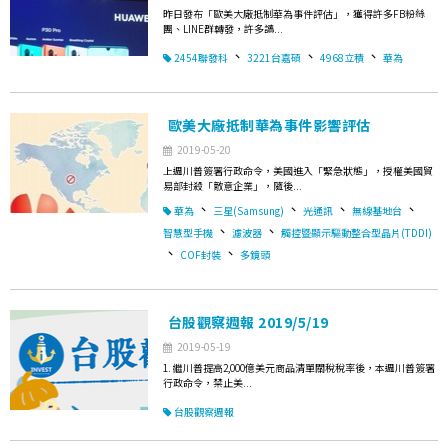
昨日發布「歐美大廠抵制華為事件評估」，獲得許多FB粉絲
團、LINE群轉發，許多讀...
、
、
、
2454聯發科
3221台嘉碩
4968立積
華為
歐美大廠抵制華為事件影響評估
2019-05-20
上週川普簽署行政命令，美國進入「緊急狀態」，授權美國貿
易部封殺「敵意企業」，隨後...
、
、
、
、
華為
三星(Samsung)
光通訊
無線基地台
、
、
智慧型手機
濾波器
觸控暨顯示驅動整合型晶片(TDDI)
、
、
COF封裝
多鏡頭
台股觀察週報 2019/5/19
2019-05-19
1. 繼川普提高2,000億美元商品清單關稅稅率後，本週川普簽署
行政命令，禁止美...
台股觀察週報