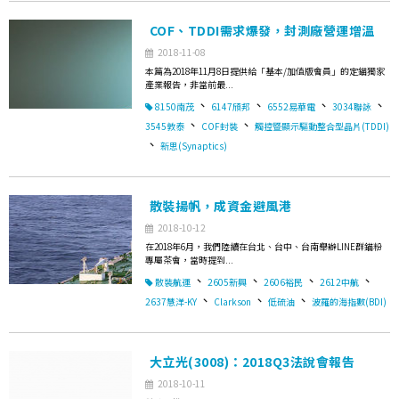
COF、TDDI需求爆發，封測廠營運增溫
2018-11-08
本篇為2018年11月8日提供給「基本/加值版會員」的定錨獨家
產業報告，非當前最...
、
、
、
、
8150南茂
6147頎邦
6552易華電
3034聯詠
、
、
3545敦泰
COF封裝
觸控暨顯示驅動整合型晶片(TDDI)
、
新思(Synaptics)
散裝揚帆，成資金避風港
2018-10-12
在2018年6月，我們陸續在台北、台中、台南舉辦LINE群錨粉
專屬茶會，當時提到...
、
、
、
、
散裝航運
2605新興
2606裕民
2612中航
、
、
、
2637慧洋-KY
Clarkson
低硫油
波羅的海指數(BDI)
大立光(3008)：2018Q3法說會報告
2018-10-11