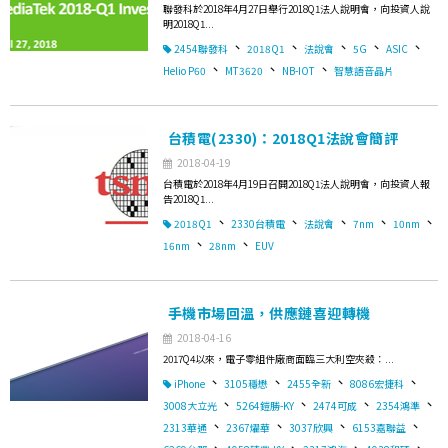
聯發科於2018年4月27日舉行2018Q1法人說明會，向投資人說
明2018Q1...
、
、
、
、
、
2454聯發科
2018Q1
法說會
5G
ASIC
、
、
、
Helio P60
MT3620
NB-IOT
智慧語音晶片
台積電(2330)：2018Q1法說會簡評
2018-04-19
台積電於2018年4月19日召開2018Q1法人說明會，向投資人報
告2018Q1...
、
、
、
、
、
2018Q1
2330台積電
法說會
7nm
10nm
、
、
16nm
28nm
EUV
手機市場回溫，供應鏈喜迎轉機
2018-04-16
2017Q4以來，電子零組件廠商面臨三大利空夾殺：...
、
、
、
、
iPhone
3105穩懋
2455全新
8086宏捷科
、
、
、
、
3008大立光
5264鎧勝-KY
2474可成
2354鴻準
、
、
、
、
2313華通
2367燿華
3037欣興
6153嘉聯益
、
、
、
、