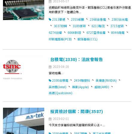
2023-05-17
近期由於地緣政治衝突升溫，銅箔基板(CCL)業者在客戶分散產
地的要求下，陸續公佈...
、
、
、
2313華通
2355敬鵬
2368金像電
2383台光電
、
、
、
、
、
3037欣興
3189景碩
6213聯茂
3715定穎
、
、
、
、
6274台燿
6664群翊
6727亞泰金屬
8046南電
、
印刷電路板(PCB)
銅箔基板(CCL)
台積電(2330)：法說會報告
2023-04-20
營收結構...
、
、
、
2330台積電
2454聯發科
英偉達(NVIDIA)
、
、
、
英特爾(Intel)
蘋果(Apple)
超微(AMD)
高通(Qualcomm)
投資檢討個案：閎康(3587)
2023-02-11
今天來分享錨粉前幾天敲碗的投資心法。...
、
、
2330台積電
3587閎康
第三代半導體