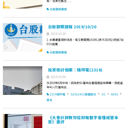
板、去美化概念.......
台股觀察週報
台股觀察週報 2019/10/20
2019-10-20
1. 本週最重磅的消息，是艾斯摩爾(ASML)表示2019Q3完成7台
EUV設備...
台股觀察週報
投資檢討個案：楠梓電(2316)
2019-10-04
在2019年6月中旬，因為對5G基地台基礎建設有興趣，想起當
年4G-LTE基地台...
、
、
、
、
2316楠梓電
SZ002463滬電股份
5G
ADAS
華為
《大會計師教你從財報數字看懂經營本
質》書評