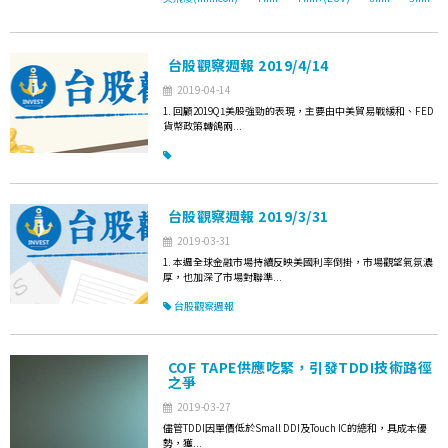
台股觀察週報 2019/4/14
2019-04-14
1. 回顧2019Q1美股強勁的表現，主要由中美貿易戰緩和、FED
貨幣政策轉鴿兩...
台股觀察週報 2019/3/31
2019-03-31
1. 本週全球金融市場持續反映美國利率倒掛，市場觀望氣氛濃
厚，也加深了市場對聯準...
台股觀察週報
COF TAPE供應吃緊，引發TDDI技術路徑
之爭
2019-03-27
儘管TDDI因單價低於Small DDI及Touch IC的總和，具成本優
勢，獲...