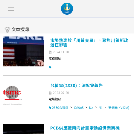
文章搜尋
市場熱衷於「川普交易」，聚焦川普新政
潛在影響
2024-11-18
定錨觀點...
台積電(2330)：法說會報告
2023-07-20
定錨觀點...
、
、
、
、
2330台積電
CoWoS
N2
N3
英偉達(NVIDIA)
PCB供應鏈南向計畫牽動設備業商機