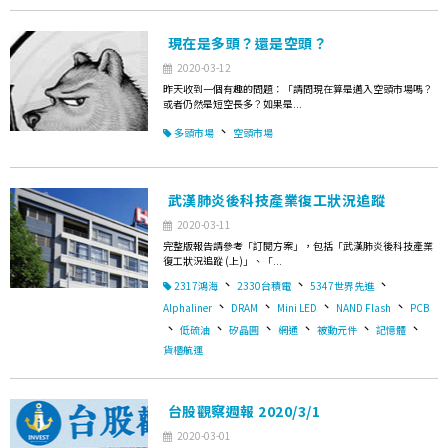
現在是多頭？還是空頭？
2020-03-12
昨天收到一個有趣的問題：「請問現在算是邁入空頭市場嗎？
或者仍然是短空長多？如果是...
、
多頭市場
空頭市場
武漢肺炎後科技產業復工狀況追蹤
2020-03-11
完整版報告請參考「訂閱方案」，包括「武漢肺炎後科技產業
復工狀況追蹤 (上)」、「...
、
、
、
2317鴻海
2330台積電
5347世界先進
、
、
、
、
Alphaliner
DRAM
Mini LED
NAND Flash
PCB
、
、
、
、
、
、
低硫油
矽晶圓
網通
被動元件
記憶體
貨櫃航運
台股觀察週報 2020/3/1
2020-03-01