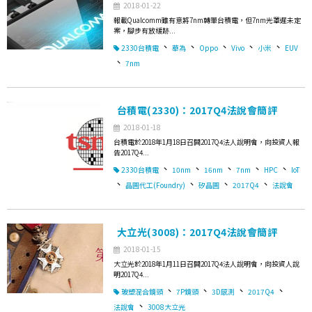
2018-01-22
報載Qualcomm雖有意將7nm轉單台積電，但7nm光罩遲未定
案，腳步有放緩跡...
、
、
、
、
、
2330台積電
華為
Oppo
Vivo
小米
EUV
、
7nm
台積電(2330)：2017Q4法說會簡評
2018-01-18
台積電於2018年1月18日召開2017Q4法人說明會，向投資人報
告2017Q4...
、
、
、
、
、
2330台積電
10nm
16nm
7nm
HPC
IoT
、
、
、
、
晶圓代工(Foundry)
矽晶圓
2017Q4
法說會
大立光(3008)：2017Q4法說會簡評
2018-01-15
大立光於2018年1月11日召開2017Q4法人說明會，向投資人說
明2017Q4...
、
、
、
、
玻塑混合鏡頭
7P鏡頭
3D感測
2017Q4
、
法說會
3008大立光