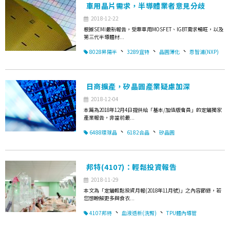
車用晶片需求，半導體業者意見分歧
2018-12-22
根據SEMI最新報告，受惠車用MOSFET、IGBT需求暢旺，以及
第三代半導體材...
、
、
、
8028昇陽半
3289宜特
晶圓薄化
恩智浦(NXP)
日商擴產，矽晶圓產業疑慮加深
2018-12-04
本篇為2018年12月4日提供給「基本/加值版會員」的定錨獨家
產業報告，非當前最...
、
、
6488環球晶
6182合晶
矽晶圓
邦特(4107)：輕鬆投資報告
2018-11-29
本文為「定錨輕鬆投資月報(2018年11月號)」之內容節錄，若
您想瞭解更多與食衣...
、
、
4107邦特
血液透析(洗腎)
TPU體內導管