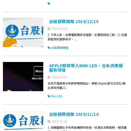
台股觀察週報 2019/12/15
2019-12-15
1. 今年以來，台積電股價非常強勢，主要原因有三點：1) 先進
製程領先競爭對手，...
台股觀察週報
APPLE即將導入MINI LED，台系供應鏈
蓄勢待發
2019-12-03
日前天風證券分析師郭明錤指出，蘋果(Apple)將在2020Q3推
出首款搭載12...
Mini LED
台股觀察週報 2019/11/10
2019-11-10
1. 近期盤勢似乎有資金轉移的味道，前波主流股散熱、銅箔基