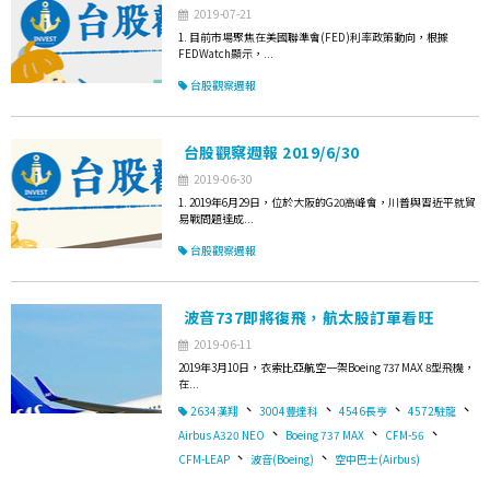
2019-07-21
1. 目前市場聚焦在美國聯準會(FED)利率政策動向，根據
FEDWatch顯示，...
台股觀察週報
台股觀察週報 2019/6/30
2019-06-30
1. 2019年6月29日，位於大阪的G20高峰會，川普與習近平就貿
易戰問題達成...
台股觀察週報
波音737即將復飛，航太股訂單看旺
2019-06-11
2019年3月10日，衣索比亞航空一架Boeing 737 MAX 8型飛機，
在...
、
、
、
、
2634漢翔
3004豐達科
4546長亨
4572駐龍
、
、
、
Airbus A320 NEO
Boeing 737 MAX
CFM-56
、
、
CFM-LEAP
波音(Boeing)
空中巴士(Airbus)