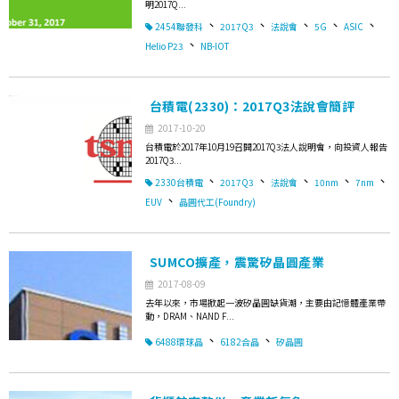
明2017Q...
、
、
、
、
、
2454聯發科
2017Q3
法說會
5G
ASIC
、
Helio P23
NB-IOT
台積電(2330)：2017Q3法說會簡評
2017-10-20
台積電於2017年10月19召開2017Q3法人說明會，向投資人報告
2017Q3...
、
、
、
、
、
2330台積電
2017Q3
法說會
10nm
7nm
、
EUV
晶圓代工(Foundry)
SUMCO擴產，震驚矽晶圓產業
2017-08-09
去年以來，市場掀起一波矽晶圓缺貨潮，主要由記憶體產業帶
動，DRAM、NAND F...
、
、
6488環球晶
6182合晶
矽晶圓