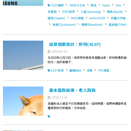
、
、
、
、
、
3105穩懋
3008大立光
華為
Oppo
Vivo
、
、
、
、
多鏡頭
3545敦泰
三星(Samsung)
蘋果(Apple)
、
、
、
匯頂(Goodix)
6462神盾
6456GIS-KY
折疊式手機
、
、
、
高通(Qualcomm)
博通(Broadcom)
濾波器(Filter)
投資個案檢討：邦特(4107)
2019-01-03
在2018年11月23日，投資界的老長官提醒站長，邦特股價跌破
80元，或許是個不...
、
、
、
4107邦特
醫療耗材
洗腎
TPU導管
基本面與股價，老人與狗
2018-12-25
定錨新站上線至今已有兩個多月，這段時間，我們持續發表各
種類型的分析報告，分享給各...