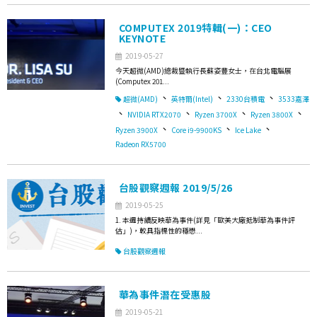
COMPUTEX 2019特輯(一)：CEO
KEYNOTE
2019-05-27
今天超微(AMD)總裁暨執行長蘇姿豐女士，在台北電腦展
(Computex 201...
、
、
、
超微(AMD)
英特爾(Intel)
2330台積電
3533嘉澤
、
、
、
、
NVIDIA RTX2070
Ryzen 3700X
Ryzen 3800X
、
、
、
Ryzen 3900X
Core i9-9900KS
Ice Lake
Radeon RX5700
台股觀察週報 2019/5/26
2019-05-25
1. 本週持續反映華為事件(詳見「歐美大廠抵制華為事件評
估」)，較具指標性的穩懋...
台股觀察週報
華為事件潛在受惠股
2019-05-21