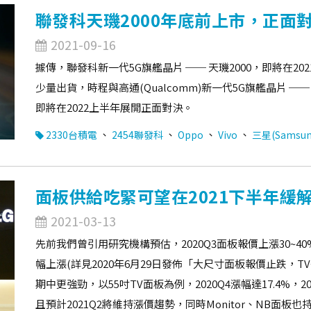
聯發科天璣2000年底前上市，正面對
2021-09-16
據傳，聯發科新一代5G旗艦晶片 ── 天璣2000，即將在20
少量出貨，時程與高通(Qualcomm)新一代5G旗艦晶片 ── 
即將在2022上半年展開正面對決。
、
、
、
、
2330台積電
2454聯發科
Oppo
Vivo
三星(Samsun
面板供給吃緊可望在2021下半年緩
2021-03-13
先前我們曾引用研究機構預估，2020Q3面板報價上漲30~40%，
幅上漲(詳見2020年6月29日發佈「大尺寸面板報價止跌，
期中更強勁，以55吋TV面板為例，2020Q4漲幅達17.4%，2
且預計2021Q2將維持漲價趨勢，同時Monitor、NB面板