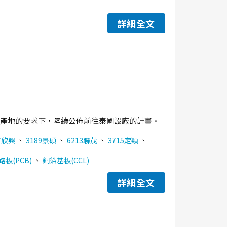
詳細全文
分散產地的要求下，陸續公佈前往泰國設廠的計畫。
、
、
、
、
7欣興
3189景碩
6213聯茂
3715定穎
、
板(PCB)
銅箔基板(CCL)
詳細全文