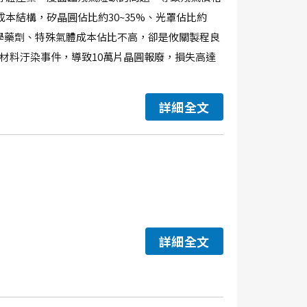
本結構，矽晶圓佔比約30~35%、光罩佔比約
。儘管化學藥劑、特殊氣體成本佔比不高，卻是攸關製程良
劑材料汙染事件，導致10萬片晶圓報廢，損失高達
詳細全文
詳細全文