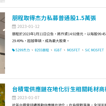
朋程取得杰力私募普通股1.5萬張
2023-01-12
朋程於2023年1月11日公告，將斥資14.92億元，以每股99
29.49%，超越華碩，成為最大股東。
、
、
、
、
5299杰力
8255朋程
IGBT
MOSFET
SiC MOSFET
台積電供應鏈在地化衍生相關耗材商
2023-01-07
近年台積電持續推動供應鏈在地化，在烏俄戰爭後，全球半