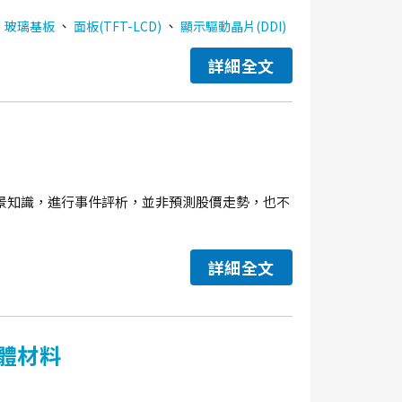
、
、
、
玻璃基板
面板(TFT-LCD)
顯示驅動晶片(DDI)
詳細全文
景知識，進行事件評析，並非預測股價走勢，也不
詳細全文
體材料