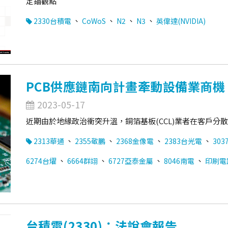
定錨觀點
、
、
、
、
2330台積電
CoWoS
N2
N3
英偉達(NVIDIA)
PCB供應鏈南向計畫牽動設備業商機
2023-05-17
近期由於地緣政治衝突升溫，銅箔基板(CCL)業者在客戶
、
、
、
、
2313華通
2355敬鵬
2368金像電
2383台光電
303
、
、
、
、
6274台燿
6664群翊
6727亞泰金屬
8046南電
印刷電路
台積電(2330)：法說會報告