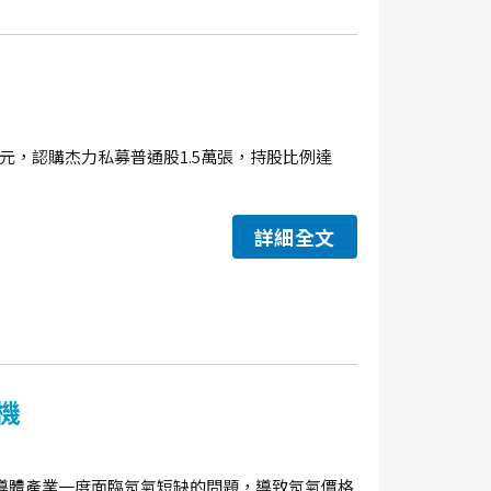
.45元，認購杰力私募普通股1.5萬張，持股比例達
詳細全文
機
導體產業一度面臨氖氣短缺的問題，導致氖氣價格