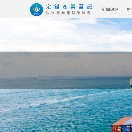
定 錨 產 業 筆 記
新聞短評
財
科 技 產 業 趨 勢 領 航 者