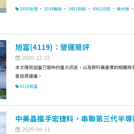
、
、
、
、
2409友達
3034聯詠
3481群創
4961天鈺
偏光板
旭富(4119)：營運簡評
2020-12-25
本文僅就旭富已發佈的重大訊息，以及原料藥產業的相關背
是投資建議。
4119旭富
中美晶攜手宏捷科，串聯第三代半導
2020-08-11