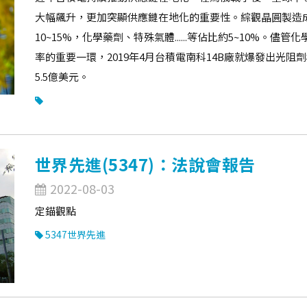
大幅飆升，更加突顯供應鏈在地化的重要性。綜觀晶圓製造成
10~15%，化學藥劑、特殊氣體......等佔比約5~10%
率的重要一環，2019年4月台積電南科14B廠就爆發出光阻
5.5億美元。
世界先進(5347)：法說會報告
2022-08-03
定錨觀點
5347世界先進