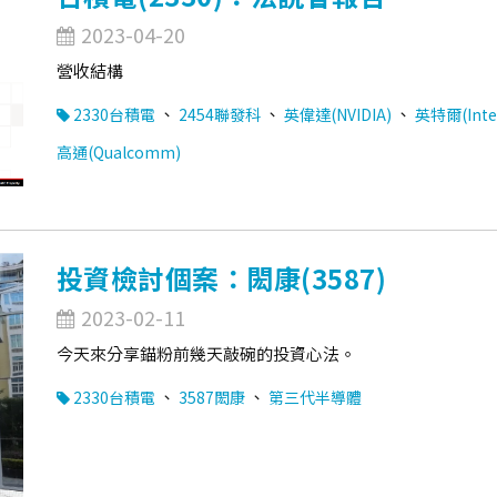
2023-04-20
營收結構
、
、
、
2330台積電
2454聯發科
英偉達(NVIDIA)
英特爾(Inte
高通(Qualcomm)
投資檢討個案：閎康(3587)
2023-02-11
今天來分享錨粉前幾天敲碗的投資心法。
、
、
2330台積電
3587閎康
第三代半導體