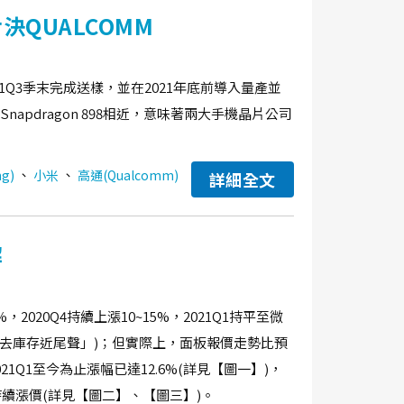
決QUALCOMM
21Q3季末完成送樣，並在2021年底前導入量產並
Snapdragon 898相近，意味著兩大手機晶片公司
、
、
g)
小米
高通(Qualcomm)
詳細全文
解
2020Q4持續上漲10~15%，2021Q1持平至微
TV去庫存近尾聲」)；但實際上，面板報價走勢比預
021Q1至今為止漲幅已達12.6%(詳見【圖一】)，
也持續漲價(詳見【圖二】、【圖三】)。