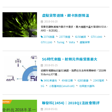
虛擬貨幣退燒，顯卡族群降溫
2018-06-20
受惠挖礦熱潮推升顯示卡需求，兩大繪圖卡晶片龍頭NVIDIA、
AMD，在2018Q...
、
、
、
、
2376技嘉
2377微星
6150撼訊
GTX 1080
、
、
、
GTX 1180
Turing
Volta
虛擬貨幣
5G時代來臨，射頻元件廠受惠最大
2018-05-25
近期市場開始討論5G議題，我們也在去年底舉辦的「2018年
5G&amp;IOT產...
、
、
、
、
3491昇達科
4968立積
6285啟碁
2345智邦
、
、
5G
小型基地台(small cell)
功率放大器PA
聯發科(2454)：2018Q1法說會簡評
2018-05-01