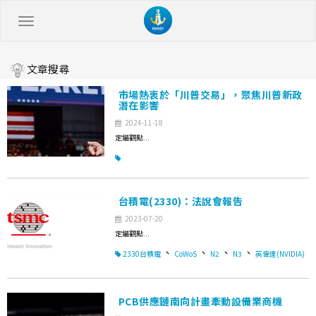
文章搜尋
市場熱衷於「川普交易」，聚焦川普新政
潛在影響
2024-11-18
定錨觀點...
台積電(2330)：法說會報告
2023-07-20
定錨觀點...
、
、
、
、
2330台積電
CoWoS
N2
N3
英偉達(NVIDIA)
PCB供應鏈南向計畫牽動設備業商機