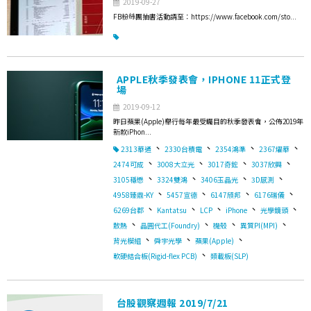
2019-09-27
FB粉絲團抽書活動請至：https://www.facebook.com/sto...
APPLE秋季發表會，IPHONE 11正式登
場
2019-09-12
昨日蘋果(Apple)舉行每年最受矚目的秋季發表會，公佈2019年
新款iPhon...
、
、
、
、
2313華通
2330台積電
2354鴻準
2367燿華
、
、
、
、
2474可成
3008大立光
3017奇鋐
3037欣興
、
、
、
、
3105穩懋
3324雙鴻
3406玉晶光
3D感測
、
、
、
、
4958臻鼎-KY
5457宣德
6147頎邦
6176瑞儀
、
、
、
、
、
6269台郡
Kantatsu
LCP
iPhone
光學鏡頭
、
、
、
、
散熱
晶圓代工(Foundry)
機殼
異質PI(MPI)
、
、
、
背光模組
舜宇光學
蘋果(Apple)
、
軟硬結合板(Rigid-flex PCB)
類載板(SLP)
台股觀察週報 2019/7/21