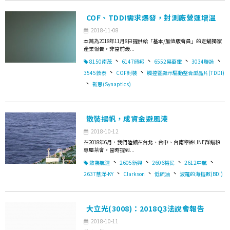
COF、TDDI需求爆發，封測廠營運增溫
2018-11-08
本篇為2018年11月8日提供給「基本/加值版會員」的定錨獨家
產業報告，非當前最...
、
、
、
、
8150南茂
6147頎邦
6552易華電
3034聯詠
、
、
3545敦泰
COF封裝
觸控暨顯示驅動整合型晶片(TDDI)
、
新思(Synaptics)
散裝揚帆，成資金避風港
2018-10-12
在2018年6月，我們陸續在台北、台中、台南舉辦LINE群錨粉
專屬茶會，當時提到...
、
、
、
、
散裝航運
2605新興
2606裕民
2612中航
、
、
、
2637慧洋-KY
Clarkson
低硫油
波羅的海指數(BDI)
大立光(3008)：2018Q3法說會報告
2018-10-11