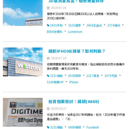
3D感測蒙烏雲，穩懋無量跌停
2018-07-24
穩懋於2018年7月20日召開2018Q2法人說明會，財測預估
2018Q3營收較...
、
、
、
、
2455全新
3105穩懋
3406玉晶光
3374精材
、
8086宏捷科
Lumentum
緯創IPHONE掉單？如何判斷？
2018-07-10
近期媒體報導富邦投顧發布報告，指出緯創因先前防水機構件
換料問題，痛失2018年新...
、
、
、
、
3231緯創
4938和碩
2317鴻海
2474可成
、
5264鎧勝-KY
iPhone
投資個案檢討：緯穎(6669)
2018-06-27
在這次的案例，站長從2017年底開始，就在「2018年電子終端
產品趨勢」、「20...
、
、
3231緯創
6669緯穎
Facebook