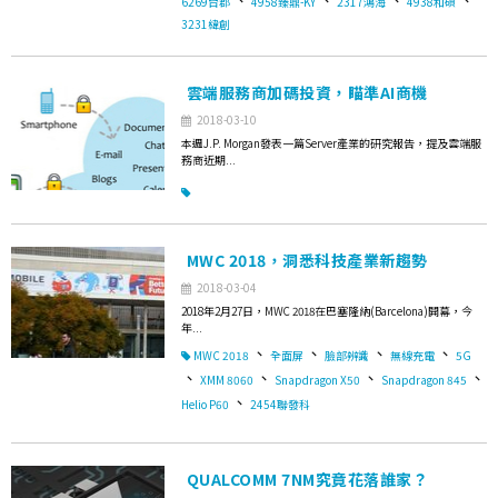
6269台郡
4958臻鼎-KY
2317鴻海
4938和碩
3231緯創
雲端服務商加碼投資，瞄準AI商機
2018-03-10
本週J.P. Morgan發表一篇Server產業的研究報告，提及雲端服
務商近期...
MWC 2018，洞悉科技產業新趨勢
2018-03-04
2018年2月27日，MWC 2018在巴塞隆納(Barcelona)開幕，今
年...
、
、
、
、
MWC 2018
全面屏
臉部辨識
無線充電
5G
、
、
、
、
XMM 8060
Snapdragon X50
Snapdragon 845
、
Helio P60
2454聯發科
QUALCOMM 7NM究竟花落誰家？