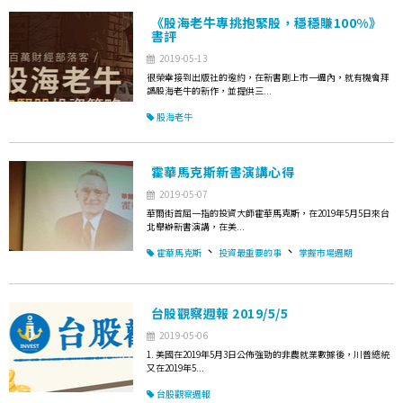
《股海老牛專挑抱緊股，穩穩賺100%》
書評
2019-05-13
很榮幸接到出版社的邀約，在新書剛上市一週內，就有機會拜
讀股海老牛的新作，並提供三...
股海老牛
霍華馬克斯新書演講心得
2019-05-07
華爾街首屈一指的投資大師霍華馬克斯，在2019年5月5日來台
北舉辦新書演講，在美...
、
、
霍華馬克斯
投資最重要的事
掌握市場週期
台股觀察週報 2019/5/5
2019-05-06
1. 美國在2019年5月3日公佈強勁的非農就業數據後，川普總統
又在2019年5...
台股觀察週報