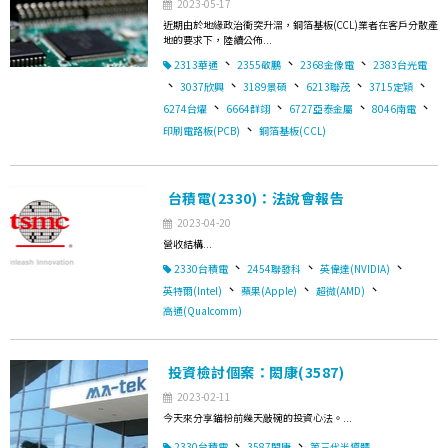
2023-05-17
近期由於地緣政治衝突升溫，銅箔基板(CCL)業者在客戶分散產
地的要求下，陸續公佈...
、
、
、
2313華通
2355敬鵬
2368金像電
2383台光電
、
、
、
、
、
3037欣興
3189景碩
6213聯茂
3715定穎
、
、
、
、
6274台燿
6664群翊
6727亞泰金屬
8046南電
、
印刷電路板(PCB)
銅箔基板(CCL)
台積電(2330)：法說會報告
2023-04-20
營收結構...
、
、
、
2330台積電
2454聯發科
英偉達(NVIDIA)
、
、
、
英特爾(Intel)
蘋果(Apple)
超微(AMD)
高通(Qualcomm)
投資檢討個案：閎康(3587)
2023-02-11
今天來分享錨粉前幾天敲碗的投資心法。...
、
、
2330台積電
3587閎康
第三代半導體