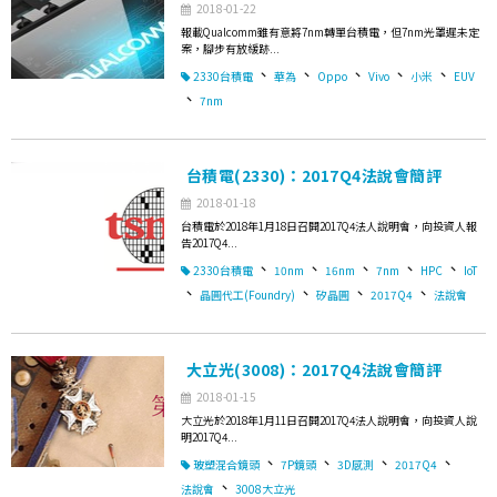
2018-01-22
報載Qualcomm雖有意將7nm轉單台積電，但7nm光罩遲未定
案，腳步有放緩跡...
、
、
、
、
、
2330台積電
華為
Oppo
Vivo
小米
EUV
、
7nm
台積電(2330)：2017Q4法說會簡評
2018-01-18
台積電於2018年1月18日召開2017Q4法人說明會，向投資人報
告2017Q4...
、
、
、
、
、
2330台積電
10nm
16nm
7nm
HPC
IoT
、
、
、
、
晶圓代工(Foundry)
矽晶圓
2017Q4
法說會
大立光(3008)：2017Q4法說會簡評
2018-01-15
大立光於2018年1月11日召開2017Q4法人說明會，向投資人說
明2017Q4...
、
、
、
、
玻塑混合鏡頭
7P鏡頭
3D感測
2017Q4
、
法說會
3008大立光