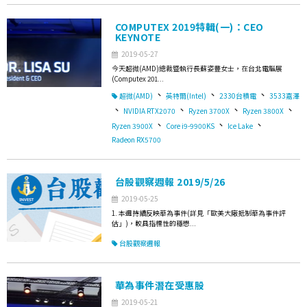
COMPUTEX 2019特輯(一)：CEO
KEYNOTE
2019-05-27
今天超微(AMD)總裁暨執行長蘇姿豐女士，在台北電腦展
(Computex 201...
、
、
、
超微(AMD)
英特爾(Intel)
2330台積電
3533嘉澤
、
、
、
、
NVIDIA RTX2070
Ryzen 3700X
Ryzen 3800X
、
、
、
Ryzen 3900X
Core i9-9900KS
Ice Lake
Radeon RX5700
台股觀察週報 2019/5/26
2019-05-25
1. 本週持續反映華為事件(詳見「歐美大廠抵制華為事件評
估」)，較具指標性的穩懋...
台股觀察週報
華為事件潛在受惠股
2019-05-21