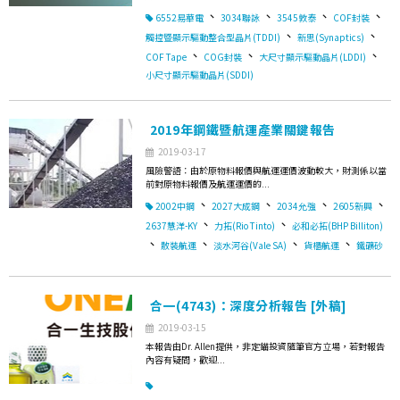
、
、
、
、
6552易華電
3034聯詠
3545敦泰
COF封裝
、
、
觸控暨顯示驅動整合型晶片(TDDI)
新思(Synaptics)
、
、
、
COF Tape
COG封裝
大尺寸顯示驅動晶片(LDDI)
小尺寸顯示驅動晶片(SDDI)
2019年鋼鐵暨航運產業關鍵報告
2019-03-17
風險警語：由於原物料報價與航運運價波動較大，財測係以當
前對原物料報價及航運運價的...
、
、
、
、
2002中鋼
2027大成鋼
2034允強
2605新興
、
、
2637慧洋-KY
力拓(Rio Tinto)
必和必拓(BHP Billiton)
、
、
、
、
散裝航運
淡水河谷(Vale SA)
貨櫃航運
鐵礦砂
合一(4743)：深度分析報告 [外稿]
2019-03-15
本報告由Dr. Allen提供，非定錨投資隨筆官方立場，若對報告
內容有疑問，歡迎...