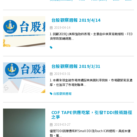
台股觀察週報 2019/4/14
2019-04-14
1. 回顧2019Q1美股強勁的表現，主要由中美貿易戰緩和、FED
貨幣政策轉鴿兩...
台股觀察週報 2019/3/31
2019-03-31
1. 本週全球金融市場持續反映美國利率倒掛，市場觀望氣氛濃
厚，也加深了市場對聯準...
台股觀察週報
COF TAPE供應吃緊，引發TDDI技術路徑
之爭
2019-03-27
儘管TDDI因單價低於Small DDI及Touch IC的總和，具成本優
勢，獲...