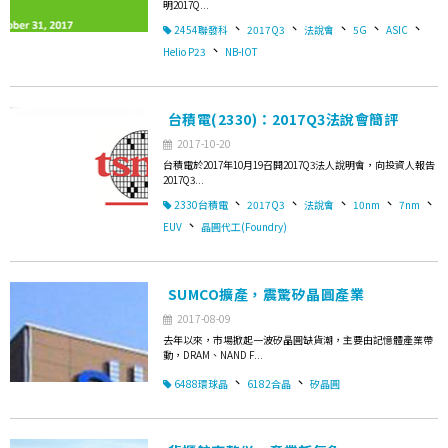
明2017Q...
、
、
、
、
、
2454聯發科
2017Q3
法說會
5G
ASIC
、
Helio P23
NB-IOT
台積電(2330)：2017Q3法說會簡評
2017-10-20
台積電於2017年10月19召開2017Q3法人說明會，向投資人報告
2017Q3...
、
、
、
、
、
2330台積電
2017Q3
法說會
10nm
7nm
、
EUV
晶圓代工(Foundry)
SUMCO擴產，震驚矽晶圓產業
2017-08-09
去年以來，市場掀起一波矽晶圓缺貨潮，主要由記憶體產業帶
動，DRAM、NAND F...
、
、
6488環球晶
6182合晶
矽晶圓