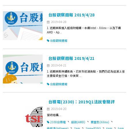
台股觀察週報 2019/4/28
2019-04-28
1. 近期美股進入超級財報週，本週Intel、Xilinx，以及下週
AMD、Ap...
台股觀察週報
台股觀察週報 2019/4/21
2019-04-21
1. 近期美股持續走高，已來到前波高點，我們仍認為這波上漲
主要是資金行情、中美貿...
台股觀察週報
台積電(2330)：2019Q1法說會簡評
2019-04-20
營收結構...
、
、
、
2330台積電
超微(AMD)
賽靈思(Xilinx)
、
、
、
、
英飛凌(Infineon)
7nm
7nm+(EUV)
6nm
5nm