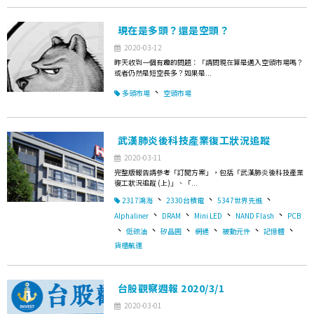
現在是多頭？還是空頭？
2020-03-12
昨天收到一個有趣的問題：「請問現在算是邁入空頭市場嗎？
或者仍然是短空長多？如果是...
、
多頭市場
空頭市場
武漢肺炎後科技產業復工狀況追蹤
2020-03-11
完整版報告請參考「訂閱方案」，包括「武漢肺炎後科技產業
復工狀況追蹤 (上)」、「...
、
、
、
2317鴻海
2330台積電
5347世界先進
、
、
、
、
Alphaliner
DRAM
Mini LED
NAND Flash
PCB
、
、
、
、
、
、
低硫油
矽晶圓
網通
被動元件
記憶體
貨櫃航運
台股觀察週報 2020/3/1
2020-03-01