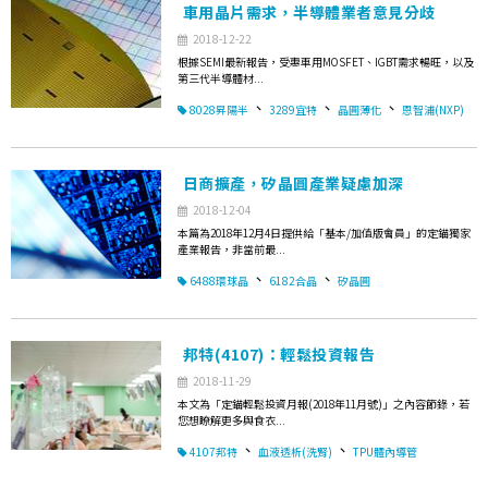
車用晶片需求，半導體業者意見分歧
2018-12-22
根據SEMI最新報告，受惠車用MOSFET、IGBT需求暢旺，以及
第三代半導體材...
、
、
、
8028昇陽半
3289宜特
晶圓薄化
恩智浦(NXP)
日商擴產，矽晶圓產業疑慮加深
2018-12-04
本篇為2018年12月4日提供給「基本/加值版會員」的定錨獨家
產業報告，非當前最...
、
、
6488環球晶
6182合晶
矽晶圓
邦特(4107)：輕鬆投資報告
2018-11-29
本文為「定錨輕鬆投資月報(2018年11月號)」之內容節錄，若
您想瞭解更多與食衣...
、
、
4107邦特
血液透析(洗腎)
TPU體內導管