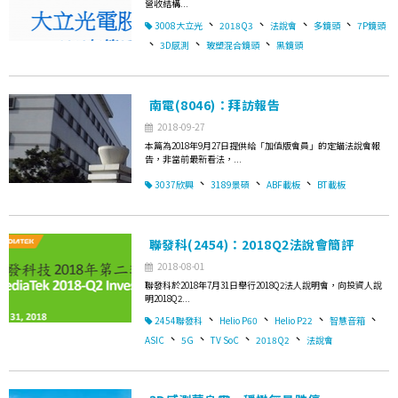
營收結構...
、
、
、
、
3008大立光
2018Q3
法說會
多鏡頭
7P鏡頭
、
、
、
3D感測
玻塑混合鏡頭
黑鏡頭
南電(8046)：拜訪報告
2018-09-27
本篇為2018年9月27日提供給「加值版會員」的定錨法說會報
告，非當前最新看法，...
、
、
、
3037欣興
3189景碩
ABF載板
BT載板
聯發科(2454)：2018Q2法說會簡評
2018-08-01
聯發科於2018年7月31日舉行2018Q2法人說明會，向投資人說
明2018Q2...
、
、
、
、
2454聯發科
Helio P60
Helio P22
智慧音箱
、
、
、
、
ASIC
5G
TV SoC
2018Q2
法說會