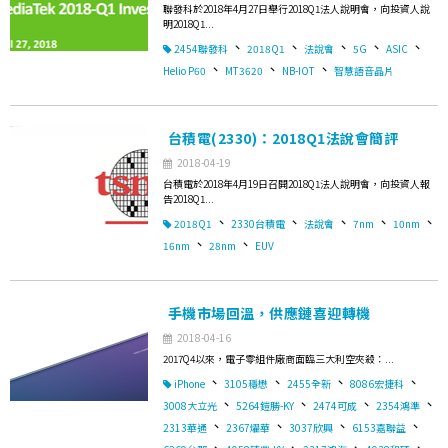
聯發科於2018年4月27日舉行2018Q1法人說明會，向投資人說
明2018Q1...
、
、
、
、
、
2454聯發科
2018Q1
法說會
5G
ASIC
、
、
、
Helio P60
MT3620
NB-IOT
智慧語音晶片
台積電(2330)：2018Q1法說會簡評
2018-04-19
台積電於2018年4月19日召開2018Q1法人說明會，向投資人報
告2018Q1...
、
、
、
、
、
2018Q1
2330台積電
法說會
7nm
10nm
、
、
16nm
28nm
EUV
手機市場回溫，供應鏈喜迎轉機
2018-04-16
2017Q4以來，電子零組件廠商面臨三大利空夾殺：...
、
、
、
、
iPhone
3105穩懋
2455全新
8086宏捷科
、
、
、
、
3008大立光
5264鎧勝-KY
2474可成
2354鴻準
、
、
、
、
2313華通
2367燿華
3037欣興
6153嘉聯益
、
、
、
、