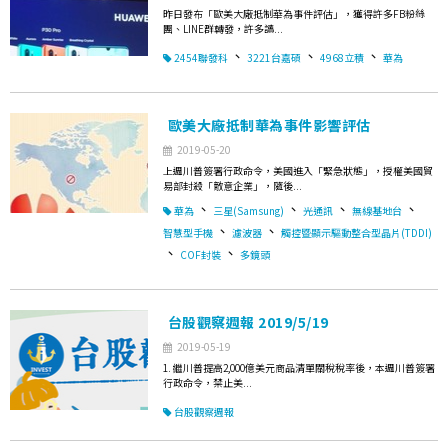
昨日發布「歐美大廠抵制華為事件評估」，獲得許多FB粉絲
團、LINE群轉發，許多讀...
、
、
、
2454聯發科
3221台嘉碩
4968立積
華為
歐美大廠抵制華為事件影響評估
2019-05-20
上週川普簽署行政命令，美國進入「緊急狀態」，授權美國貿
易部封殺「敵意企業」，隨後...
、
、
、
、
華為
三星(Samsung)
光通訊
無線基地台
、
、
智慧型手機
濾波器
觸控暨顯示驅動整合型晶片(TDDI)
、
、
COF封裝
多鏡頭
台股觀察週報 2019/5/19
2019-05-19
1. 繼川普提高2,000億美元商品清單關稅稅率後，本週川普簽署
行政命令，禁止美...
台股觀察週報