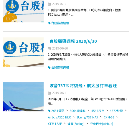
2019-07-21
1. 目前市場聚焦在美國聯準會(FED)利率政策動向，根據
FEDWatch顯示，...
台股觀察週報
台股觀察週報 2019/6/30
2019-06-30
1. 2019年6月29日，位於大阪的G20高峰會，川普與習近平就貿
易戰問題達成...
台股觀察週報
波音737即將復飛，航太股訂單看旺
2019-06-11
2019年3月10日，衣索比亞航空一架Boeing 737 MAX 8型飛機，
在...
、
、
、
、
2634漢翔
3004豐達科
4546長亨
4572駐龍
、
、
、
Airbus A320 NEO
Boeing 737 MAX
CFM-56
、
、
CFM-LEAP
波音(Boeing)
空中巴士(Airbus)