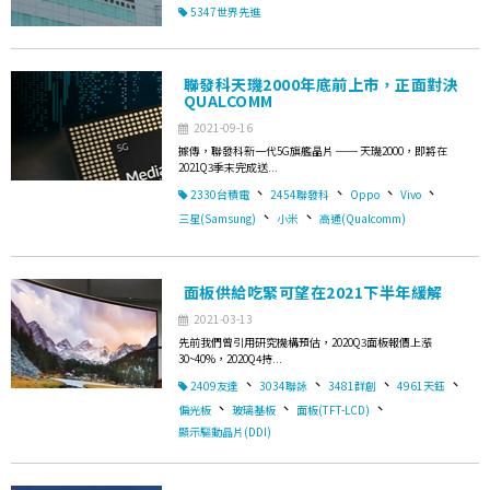
5347世界先進
聯發科天璣2000年底前上市，正面對決
QUALCOMM
2021-09-16
據傳，聯發科新一代5G旗艦晶片 ── 天璣2000，即將在
2021Q3季末完成送...
、
、
、
、
2330台積電
2454聯發科
Oppo
Vivo
、
、
三星(Samsung)
小米
高通(Qualcomm)
面板供給吃緊可望在2021下半年緩解
2021-03-13
先前我們曾引用研究機構預估，2020Q3面板報價上漲
30~40%，2020Q4持...
、
、
、
、
2409友達
3034聯詠
3481群創
4961天鈺
、
、
、
偏光板
玻璃基板
面板(TFT-LCD)
顯示驅動晶片(DDI)