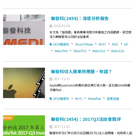
聯發科(2454)：深度分析報告
2018-01-06
本文為「加值版」會員專屬深度分析報告之內容節錄，若您想
深入瞭解更多公司的法說會資...
、
、
、
、
2454聯發科
Smart Phone
Wi-Fi
ASIC
IoT
、
、
、
、
Helio P40
Helio P70
Helio X20
Helio X30
聯發科切入蘋果供應鏈，有譜？
2017-12-27
Apple與Qualcomm的專利訴訟案打得火熱，並拉攏Intel供應
手機Mod...
、
、
、
2454聯發科
Wi-Fi
HomePod
智慧音箱
聯發科(2454)：2017Q3法說會簡評
2017-11-01
聯發科於2017年10月31日召開2017Q3法人說明會，向投資人說