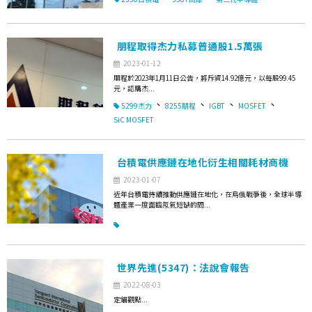
朋程取得杰力私募普通股1.5萬張
2023-01-12
朋程於2023年1月11日公告，將斥資14.92億元，以每股99.45
元，認購杰...
、
、
、
、
5299杰力
8255朋程
IGBT
MOSFET
SiC MOSFET
台積電供應鏈在地化衍生相關耗材商機
2023-01-07
近年台積電持續推動供應鏈在地化，在烏俄戰爭後，全球半導
體產業一度面臨氖氣短缺的問...
世界先進(5347)：法說會報告
2022-08-03
定錨觀點...