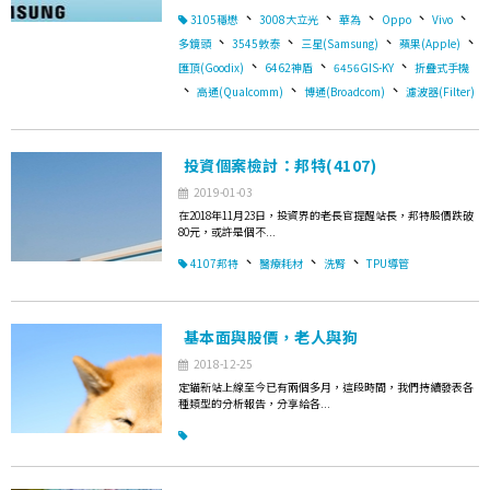
、
、
、
、
、
3105穩懋
3008大立光
華為
Oppo
Vivo
、
、
、
、
多鏡頭
3545敦泰
三星(Samsung)
蘋果(Apple)
、
、
、
匯頂(Goodix)
6462神盾
6456GIS-KY
折疊式手機
、
、
、
高通(Qualcomm)
博通(Broadcom)
濾波器(Filter)
投資個案檢討：邦特(4107)
2019-01-03
在2018年11月23日，投資界的老長官提醒站長，邦特股價跌破
80元，或許是個不...
、
、
、
4107邦特
醫療耗材
洗腎
TPU導管
基本面與股價，老人與狗
2018-12-25
定錨新站上線至今已有兩個多月，這段時間，我們持續發表各
種類型的分析報告，分享給各...