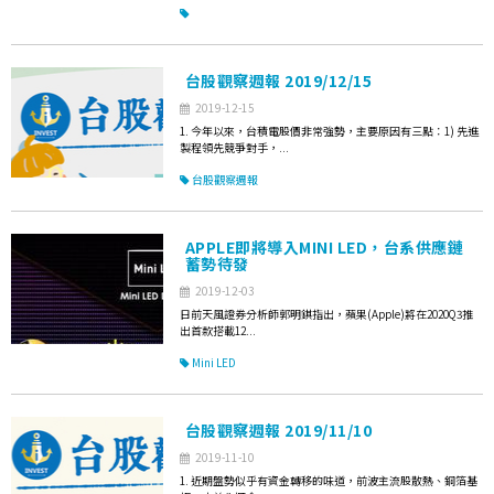
台股觀察週報 2019/12/15
2019-12-15
1. 今年以來，台積電股價非常強勢，主要原因有三點：1) 先進
製程領先競爭對手，...
台股觀察週報
APPLE即將導入MINI LED，台系供應鏈
蓄勢待發
2019-12-03
日前天風證券分析師郭明錤指出，蘋果(Apple)將在2020Q3推
出首款搭載12...
Mini LED
台股觀察週報 2019/11/10
2019-11-10
1. 近期盤勢似乎有資金轉移的味道，前波主流股散熱、銅箔基