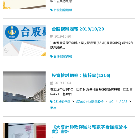
板、去美化概念.......
台股觀察週報
台股觀察週報 2019/10/20
2019-10-20
1. 本週最重磅的消息，是艾斯摩爾(ASML)表示2019Q3完成7台
EUV設備...
台股觀察週報
投資檢討個案：楠梓電(2316)
2019-10-04
在2019年6月中旬，因為對5G基地台基礎建設有興趣，想起當
年4G-LTE基地台...
、
、
、
、
2316楠梓電
SZ002463滬電股份
5G
ADAS
華為
《大會計師教你從財報數字看懂經營本
質》書評