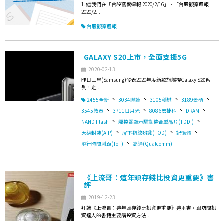
1. 繼我們在「台股觀察週報 2020/2/16」、「台股觀察週報
2020/2...
台股觀察週報
GALAXY S20上市，全面支援5G
2020-02-13
昨日三星(Samsung)發表2020年度新款旗艦機Galaxy S20系
列，定...
、
、
、
、
2455全新
3034聯詠
3105穩懋
3189景碩
、
、
、
、
3545敦泰
3711日月光
8086宏捷科
DRAM
、
、
NAND Flash
觸控暨顯示驅動整合型晶片(TDDI)
、
、
、
天線封裝(AiP)
屏下指紋辨識(FOD)
記憶體
、
飛行時間測距(ToF)
高通(Qualcomm)
《上流哥：這年頭存錢比投資更重要》書
評
2019-12-23
拜讀《上流哥：這年頭存錢比投資更重要》這本書，跟坊間投
資達人的書籍主要講投資方法...