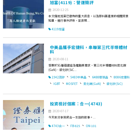
旭富(4119)：營運簡評
2020-12-25
本文僅就旭富已發佈的重大訊息，以及原料藥產業的相關背景
知識，進行事件評析，並非預...
4119旭富
中美晶攜手宏捷科，串聯第三代半導體材
料
2020-08-11
受惠於5G基礎建設及電動車需求，第三代半導體材料氮化鎵
(GaN)、碳化矽(SiC...
、
、
、
2342茂矽
5483中美晶
6488環球晶
8086宏捷科
、
、
、
、
IGBT
MOSFET
氮化鎵(GaN)
碳化矽(SiC)
投資檢討個案：合一(4743)
2020-07-17
今天來分享投資合一生技的故事。...
、
、
4743合一
FB-825
ON-101