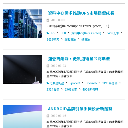
資料中心需求推動UPS市場穩健成長
2019-03-06
不斷電系統(Uninterruptible Power System, UPS)...
、
、
、
、
UPS
BBU
資料中心(Data Center)
6409旭隼
、
、
3617碩天
鉛酸電池
鋰電池
運營商醞釀，低軌道衛星即將爆發
2019-01-23
本篇為2019年1月23日提供給「基本/加值版會員」的定錨獨家
產業報告，非當前最...
、
、
、
、
低軌道衛星
Space X
OneWeb
3491昇達科
、
、
2314台揚
6568宏觀
4909新復興
ANDROID品牌引領手機設計新趨勢
2019-01-16
本篇為2019年1月16日提供給「基本/加值版會員」的定錨獨家
產業報告，非當前最...