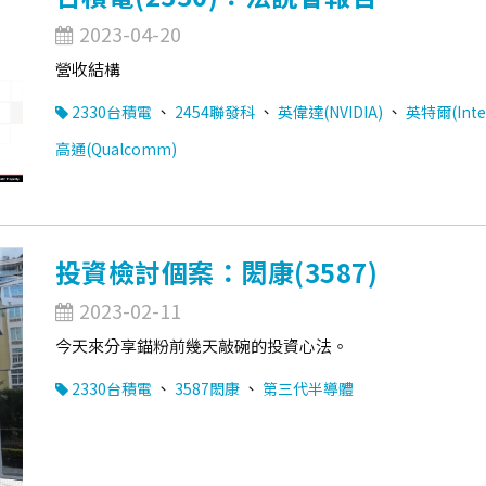
2023-04-20
營收結構
、
、
、
2330台積電
2454聯發科
英偉達(NVIDIA)
英特爾(Inte
高通(Qualcomm)
投資檢討個案：閎康(3587)
2023-02-11
今天來分享錨粉前幾天敲碗的投資心法。
、
、
2330台積電
3587閎康
第三代半導體