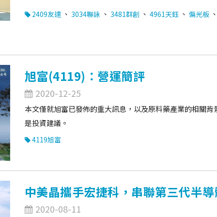
、
、
、
、
2409友達
3034聯詠
3481群創
4961天鈺
偏光板
旭富(4119)：營運簡評
2020-12-25
本文僅就旭富已發佈的重大訊息，以及原料藥產業的相關背
是投資建議。
4119旭富
中美晶攜手宏捷科，串聯第三代半導
2020-08-11