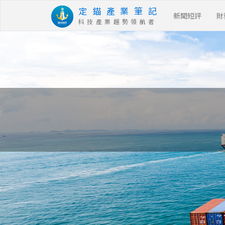
定 錨 產 業 筆 記
新聞短評
財
科 技 產 業 趨 勢 領 航 者