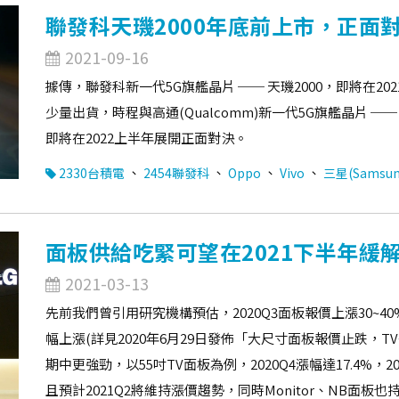
聯發科天璣2000年底前上市，正面對
2021-09-16
據傳，聯發科新一代5G旗艦晶片 ── 天璣2000，即將在20
少量出貨，時程與高通(Qualcomm)新一代5G旗艦晶片 ── 
即將在2022上半年展開正面對決。
、
、
、
、
2330台積電
2454聯發科
Oppo
Vivo
三星(Samsun
面板供給吃緊可望在2021下半年緩
2021-03-13
先前我們曾引用研究機構預估，2020Q3面板報價上漲30~40%，
幅上漲(詳見2020年6月29日發佈「大尺寸面板報價止跌，
期中更強勁，以55吋TV面板為例，2020Q4漲幅達17.4%，2
且預計2021Q2將維持漲價趨勢，同時Monitor、NB面板