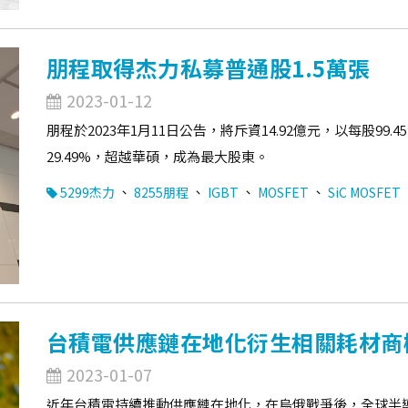
朋程取得杰力私募普通股1.5萬張
2023-01-12
朋程於2023年1月11日公告，將斥資14.92億元，以每股99
29.49%，超越華碩，成為最大股東。
、
、
、
、
5299杰力
8255朋程
IGBT
MOSFET
SiC MOSFET
台積電供應鏈在地化衍生相關耗材商
2023-01-07
近年台積電持續推動供應鏈在地化，在烏俄戰爭後，全球半