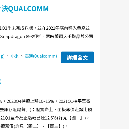
決QUALCOMM
21Q3季末完成送樣，並在2021年底前導入量產並
Snapdragon 898相近，意味著兩大手機晶片公司
、
、
g)
小米
高通(Qualcomm)
詳細全文
解
2020Q4持續上漲10~15%，2021Q1持平至微
TV去庫存近尾聲」)；但實際上，面板報價走勢比預
021Q1至今為止漲幅已達12.6%(詳見【圖一】)，
也持續漲價(詳見【圖二】、【圖三】)。