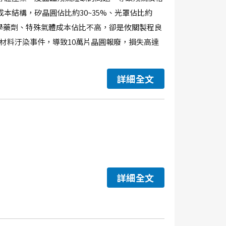
本結構，矽晶圓佔比約30~35%、光罩佔比約
。儘管化學藥劑、特殊氣體成本佔比不高，卻是攸關製程良
劑材料汙染事件，導致10萬片晶圓報廢，損失高達
詳細全文
詳細全文