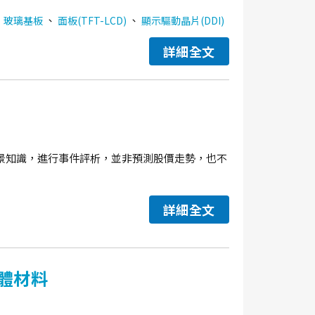
、
、
、
玻璃基板
面板(TFT-LCD)
顯示驅動晶片(DDI)
詳細全文
景知識，進行事件評析，並非預測股價走勢，也不
詳細全文
體材料