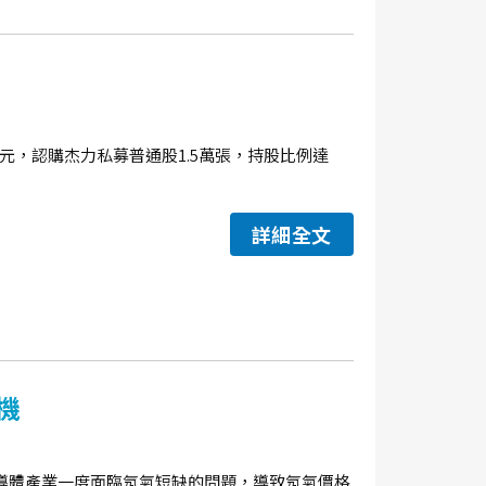
.45元，認購杰力私募普通股1.5萬張，持股比例達
詳細全文
機
導體產業一度面臨氖氣短缺的問題，導致氖氣價格