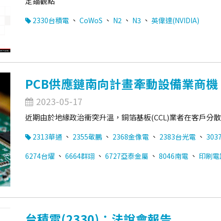
定錨觀點
、
、
、
、
2330台積電
CoWoS
N2
N3
英偉達(NVIDIA)
PCB供應鏈南向計畫牽動設備業商機
2023-05-17
近期由於地緣政治衝突升溫，銅箔基板(CCL)業者在客戶
、
、
、
、
2313華通
2355敬鵬
2368金像電
2383台光電
303
、
、
、
、
6274台燿
6664群翊
6727亞泰金屬
8046南電
印刷電路
台積電(2330)：法說會報告