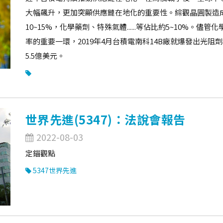
大幅飆升，更加突顯供應鏈在地化的重要性。綜觀晶圓製造成
10~15%，化學藥劑、特殊氣體......等佔比約5~10%
率的重要一環，2019年4月台積電南科14B廠就爆發出光阻
5.5億美元。
世界先進(5347)：法說會報告
2022-08-03
定錨觀點
5347世界先進