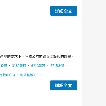
詳細全文
分散產地的要求下，陸續公佈前往泰國設廠的計畫。
、
、
、
、
7欣興
3189景碩
6213聯茂
3715定穎
、
板(PCB)
銅箔基板(CCL)
詳細全文