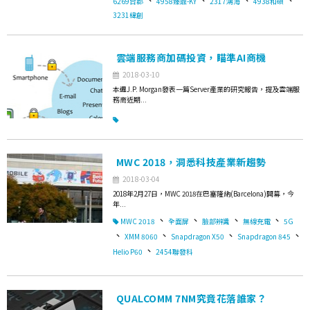
6269台郡
4958臻鼎-KY
2317鴻海
4938和碩
3231緯創
雲端服務商加碼投資，瞄準AI商機
2018-03-10
本週J.P. Morgan發表一篇Server產業的研究報告，提及雲端服
務商近期...
MWC 2018，洞悉科技產業新趨勢
2018-03-04
2018年2月27日，MWC 2018在巴塞隆納(Barcelona)開幕，今
年...
、
、
、
、
MWC 2018
全面屏
臉部辨識
無線充電
5G
、
、
、
、
XMM 8060
Snapdragon X50
Snapdragon 845
、
Helio P60
2454聯發科
QUALCOMM 7NM究竟花落誰家？