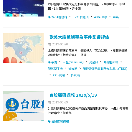
昨日發布「歐美大廠抵制華為事件評估」，獲得許多FB粉絲
團、LINE群轉發，許多讀...
、
、
、
2454聯發科
3221台嘉碩
4968立積
華為
歐美大廠抵制華為事件影響評估
2019-05-20
上週川普簽署行政命令，美國進入「緊急狀態」，授權美國貿
易部封殺「敵意企業」，隨後...
、
、
、
、
華為
三星(Samsung)
光通訊
無線基地台
、
、
智慧型手機
濾波器
觸控暨顯示驅動整合型晶片(TDDI)
、
、
COF封裝
多鏡頭
台股觀察週報 2019/5/19
2019-05-19
1. 繼川普提高2,000億美元商品清單關稅稅率後，本週川普簽署
行政命令，禁止美...
台股觀察週報