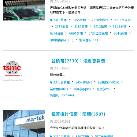
2023-05-17
近期由於地緣政治衝突升溫，銅箔基板(CCL)業者在客戶分散產
地的要求下，陸續公佈...
、
、
、
2313華通
2355敬鵬
2368金像電
2383台光電
、
、
、
、
、
3037欣興
3189景碩
6213聯茂
3715定穎
、
、
、
、
6274台燿
6664群翊
6727亞泰金屬
8046南電
、
印刷電路板(PCB)
銅箔基板(CCL)
台積電(2330)：法說會報告
2023-04-20
營收結構...
、
、
、
2330台積電
2454聯發科
英偉達(NVIDIA)
、
、
、
英特爾(Intel)
蘋果(Apple)
超微(AMD)
高通(Qualcomm)
投資檢討個案：閎康(3587)
2023-02-11
今天來分享錨粉前幾天敲碗的投資心法。...
、
、
2330台積電
3587閎康
第三代半導體