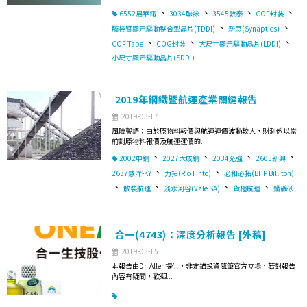
、
、
、
、
6552易華電
3034聯詠
3545敦泰
COF封裝
、
、
觸控暨顯示驅動整合型晶片(TDDI)
新思(Synaptics)
、
、
、
COF Tape
COG封裝
大尺寸顯示驅動晶片(LDDI)
小尺寸顯示驅動晶片(SDDI)
2019年鋼鐵暨航運產業關鍵報告
2019-03-17
風險警語：由於原物料報價與航運運價波動較大，財測係以當
前對原物料報價及航運運價的...
、
、
、
、
2002中鋼
2027大成鋼
2034允強
2605新興
、
、
2637慧洋-KY
力拓(Rio Tinto)
必和必拓(BHP Billiton)
、
、
、
、
散裝航運
淡水河谷(Vale SA)
貨櫃航運
鐵礦砂
合一(4743)：深度分析報告 [外稿]
2019-03-15
本報告由Dr. Allen提供，非定錨投資隨筆官方立場，若對報告
內容有疑問，歡迎...