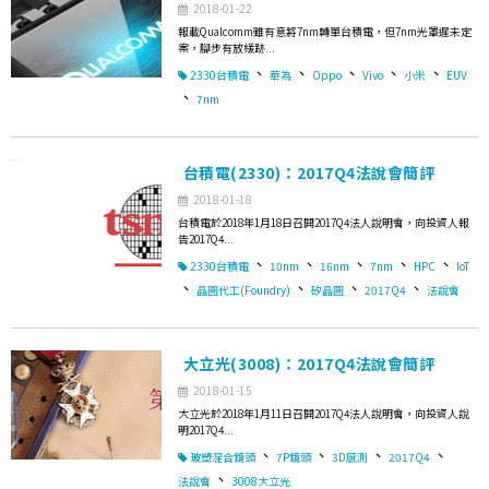
2018-01-22
報載Qualcomm雖有意將7nm轉單台積電，但7nm光罩遲未定
案，腳步有放緩跡...
、
、
、
、
、
2330台積電
華為
Oppo
Vivo
小米
EUV
、
7nm
台積電(2330)：2017Q4法說會簡評
2018-01-18
台積電於2018年1月18日召開2017Q4法人說明會，向投資人報
告2017Q4...
、
、
、
、
、
2330台積電
10nm
16nm
7nm
HPC
IoT
、
、
、
、
晶圓代工(Foundry)
矽晶圓
2017Q4
法說會
大立光(3008)：2017Q4法說會簡評
2018-01-15
大立光於2018年1月11日召開2017Q4法人說明會，向投資人說
明2017Q4...
、
、
、
、
玻塑混合鏡頭
7P鏡頭
3D感測
2017Q4
、
法說會
3008大立光