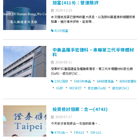
旭富(4119)：營運簡評
2020-12-25
本文僅就旭富已發佈的重大訊息，以及原料藥產業的相關背景
知識，進行事件評析，並非預...
4119旭富
中美晶攜手宏捷科，串聯第三代半導體材
料
2020-08-11
受惠於5G基礎建設及電動車需求，第三代半導體材料氮化鎵
(GaN)、碳化矽(SiC...
、
、
、
2342茂矽
5483中美晶
6488環球晶
8086宏捷科
、
、
、
、
IGBT
MOSFET
氮化鎵(GaN)
碳化矽(SiC)
投資檢討個案：合一(4743)
2020-07-17
今天來分享投資合一生技的故事。...
、
、
4743合一
FB-825
ON-101