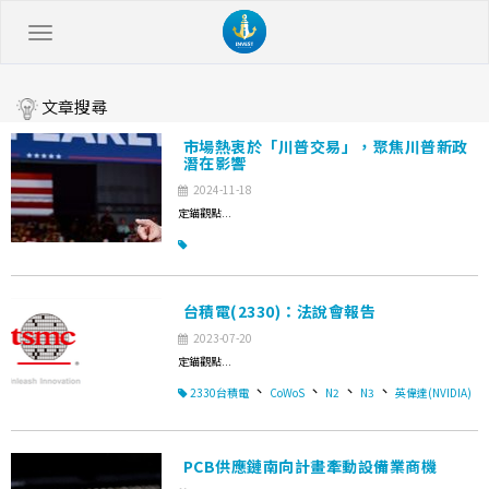
文章搜尋
市場熱衷於「川普交易」，聚焦川普新政
潛在影響
2024-11-18
定錨觀點...
台積電(2330)：法說會報告
2023-07-20
定錨觀點...
、
、
、
、
2330台積電
CoWoS
N2
N3
英偉達(NVIDIA)
PCB供應鏈南向計畫牽動設備業商機