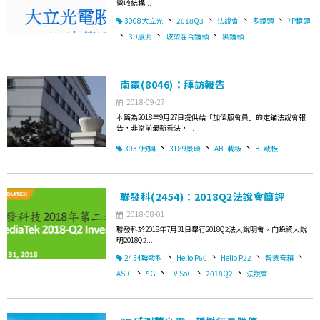
營收結構...
、
、
、
、
3008大立光
2018Q3
法說會
多鏡頭
7P鏡頭
、
、
、
3D感測
玻塑混合鏡頭
黑鏡頭
南電(8046)：拜訪報告
2018-09-27
本篇為2018年9月27日提供給「加值版會員」的定錨法說會報
告，非當前最新看法，...
、
、
、
3037欣興
3189景碩
ABF載板
BT載板
聯發科(2454)：2018Q2法說會簡評
2018-08-01
聯發科於2018年7月31日舉行2018Q2法人說明會，向投資人說
明2018Q2...
、
、
、
、
2454聯發科
Helio P60
Helio P22
智慧音箱
、
、
、
、
ASIC
5G
TV SoC
2018Q2
法說會