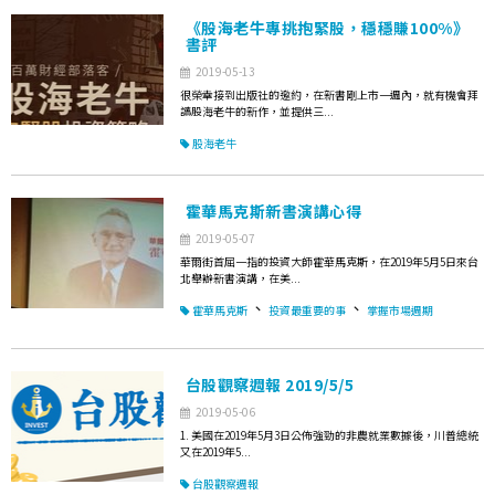
《股海老牛專挑抱緊股，穩穩賺100%》
書評
2019-05-13
很榮幸接到出版社的邀約，在新書剛上市一週內，就有機會拜
讀股海老牛的新作，並提供三...
股海老牛
霍華馬克斯新書演講心得
2019-05-07
華爾街首屈一指的投資大師霍華馬克斯，在2019年5月5日來台
北舉辦新書演講，在美...
、
、
霍華馬克斯
投資最重要的事
掌握市場週期
台股觀察週報 2019/5/5
2019-05-06
1. 美國在2019年5月3日公佈強勁的非農就業數據後，川普總統
又在2019年5...
台股觀察週報