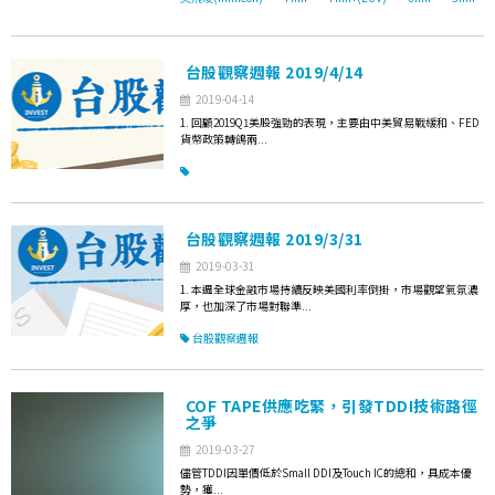
台股觀察週報 2019/4/14
2019-04-14
1. 回顧2019Q1美股強勁的表現，主要由中美貿易戰緩和、FED
貨幣政策轉鴿兩...
台股觀察週報 2019/3/31
2019-03-31
1. 本週全球金融市場持續反映美國利率倒掛，市場觀望氣氛濃
厚，也加深了市場對聯準...
台股觀察週報
COF TAPE供應吃緊，引發TDDI技術路徑
之爭
2019-03-27
儘管TDDI因單價低於Small DDI及Touch IC的總和，具成本優
勢，獲...