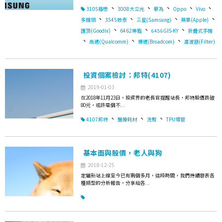
、
、
、
、
、
3105穩懋
3008大立光
華為
Oppo
Vivo
、
、
、
、
多鏡頭
3545敦泰
三星(Samsung)
蘋果(Apple)
、
、
、
匯頂(Goodix)
6462神盾
6456GIS-KY
折疊式手機
、
、
、
高通(Qualcomm)
博通(Broadcom)
濾波器(Filter)
投資個案檢討：邦特(4107)
2019-01-03
在2018年11月23日，投資界的老長官提醒站長，邦特股價跌破
80元，或許是個不...
、
、
、
4107邦特
醫療耗材
洗腎
TPU導管
基本面與股價，老人與狗
2018-12-25
定錨新站上線至今已有兩個多月，這段時間，我們持續發表各
種類型的分析報告，分享給各...