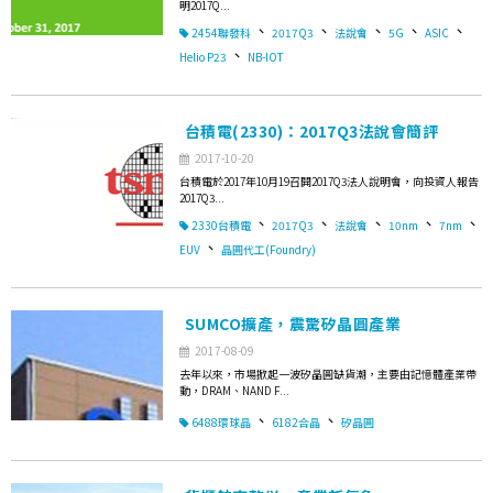
明2017Q...
、
、
、
、
、
2454聯發科
2017Q3
法說會
5G
ASIC
、
Helio P23
NB-IOT
台積電(2330)：2017Q3法說會簡評
2017-10-20
台積電於2017年10月19召開2017Q3法人說明會，向投資人報告
2017Q3...
、
、
、
、
、
2330台積電
2017Q3
法說會
10nm
7nm
、
EUV
晶圓代工(Foundry)
SUMCO擴產，震驚矽晶圓產業
2017-08-09
去年以來，市場掀起一波矽晶圓缺貨潮，主要由記憶體產業帶
動，DRAM、NAND F...
、
、
6488環球晶
6182合晶
矽晶圓