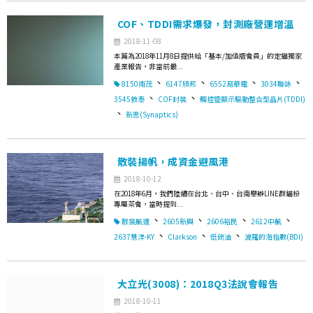
COF、TDDI需求爆發，封測廠營運增溫
2018-11-08
本篇為2018年11月8日提供給「基本/加值版會員」的定錨獨家
產業報告，非當前最...
、
、
、
、
8150南茂
6147頎邦
6552易華電
3034聯詠
、
、
3545敦泰
COF封裝
觸控暨顯示驅動整合型晶片(TDDI)
、
新思(Synaptics)
散裝揚帆，成資金避風港
2018-10-12
在2018年6月，我們陸續在台北、台中、台南舉辦LINE群錨粉
專屬茶會，當時提到...
、
、
、
、
散裝航運
2605新興
2606裕民
2612中航
、
、
、
2637慧洋-KY
Clarkson
低硫油
波羅的海指數(BDI)
大立光(3008)：2018Q3法說會報告
2018-10-11