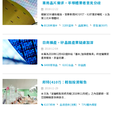
車用晶片需求，半導體業者意見分歧
2018-12-22
根據SEMI最新報告，受惠車用MOSFET、IGBT需求暢旺，以及
第三代半導體材...
、
、
、
8028昇陽半
3289宜特
晶圓薄化
恩智浦(NXP)
日商擴產，矽晶圓產業疑慮加深
2018-12-04
本篇為2018年12月4日提供給「基本/加值版會員」的定錨獨家
產業報告，非當前最...
、
、
6488環球晶
6182合晶
矽晶圓
邦特(4107)：輕鬆投資報告
2018-11-29
本文為「定錨輕鬆投資月報(2018年11月號)」之內容節錄，若
您想瞭解更多與食衣...
、
、
4107邦特
血液透析(洗腎)
TPU體內導管