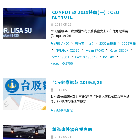
COMPUTEX 2019特輯(一)：CEO
KEYNOTE
2019-05-27
今天超微(AMD)總裁暨執行長蘇姿豐女士，在台北電腦展
(Computex 201...
、
、
、
超微(AMD)
英特爾(Intel)
2330台積電
3533嘉澤
、
、
、
、
NVIDIA RTX2070
Ryzen 3700X
Ryzen 3800X
、
、
、
Ryzen 3900X
Core i9-9900KS
Ice Lake
Radeon RX5700
台股觀察週報 2019/5/26
2019-05-25
1. 本週持續反映華為事件(詳見「歐美大廠抵制華為事件評
估」)，較具指標性的穩懋...
台股觀察週報
華為事件潛在受惠股
2019-05-21