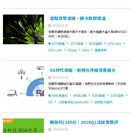
虛擬貨幣退燒，顯卡族群降溫
2018-06-20
受惠挖礦熱潮推升顯示卡需求，兩大繪圖卡晶片龍頭NVIDIA、
AMD，在2018Q...
、
、
、
、
2376技嘉
2377微星
6150撼訊
GTX 1080
、
、
、
GTX 1180
Turing
Volta
虛擬貨幣
5G時代來臨，射頻元件廠受惠最大
2018-05-25
近期市場開始討論5G議題，我們也在去年底舉辦的「2018年
5G&amp;IOT產...
、
、
、
、
3491昇達科
4968立積
6285啟碁
2345智邦
、
、
5G
小型基地台(small cell)
功率放大器PA
聯發科(2454)：2018Q1法說會簡評
2018-05-01