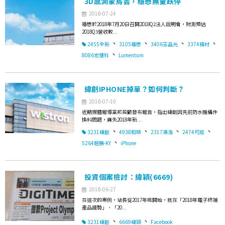
3D感測蒙烏雲，穩懋無量跌停
2018-07-24
穩懋於2018年7月20日召開2018Q2法人說明會，財測預估
2018Q3營收較...
、
、
、
、
2455全新
3105穩懋
3406玉晶光
3374精材
、
8086宏捷科
Lumentum
緯創IPHONE掉單？如何判斷？
2018-07-10
近期媒體報導富邦投顧發布報告，指出緯創因先前防水機構件
換料問題，痛失2018年新...
、
、
、
、
3231緯創
4938和碩
2317鴻海
2474可成
、
5264鎧勝-KY
iPhone
投資個案檢討：緯穎(6669)
2018-06-27
在這次的案例，站長從2017年底開始，就在「2018年電子終端
產品趨勢」、「20...
、
、
3231緯創
6669緯穎
Facebook