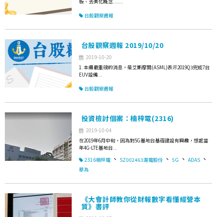
板、去美化概念.......
台股觀察週報
台股觀察週報 2019/10/20
2019-10-20
1. 本週最重磅的消息，是艾斯摩爾(ASML)表示2019Q3完成7台
EUV設備...
台股觀察週報
投資檢討個案：楠梓電(2316)
2019-10-04
在2019年6月中旬，因為對5G基地台基礎建設有興趣，想起當
年4G-LTE基地台...
、
、
、
、
2316楠梓電
SZ002463滬電股份
5G
ADAS
華為
《大會計師教你從財報數字看懂經營本
質》書評