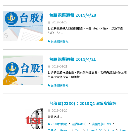
台股觀察週報 2019/4/28
2019-04-28
1. 近期美股進入超級財報週，本週Intel、Xilinx，以及下週
AMD、Ap...
台股觀察週報
台股觀察週報 2019/4/21
2019-04-21
1. 近期美股持續走高，已來到前波高點，我們仍認為這波上漲
主要是資金行情、中美貿...
台股觀察週報
台積電(2330)：2019Q1法說會簡評
2019-04-20
營收結構...
、
、
、
2330台積電
超微(AMD)
賽靈思(Xilinx)
、
、
、
、
英飛凌(Infineon)
7nm
7nm+(EUV)
6nm
5nm