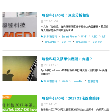
聯發科(2454)：深度分析報告
2018-01-06
本文為「加值版」會員專屬深度分析報告之內容節錄，若您想
深入瞭解更多公司的法說會資...
、
、
、
、
2454聯發科
Smart Phone
Wi-Fi
ASIC
IoT
、
、
、
、
Helio P40
Helio P70
Helio X20
Helio X30
聯發科切入蘋果供應鏈，有譜？
2017-12-27
Apple與Qualcomm的專利訴訟案打得火熱，並拉攏Intel供應
手機Mod...
、
、
、
2454聯發科
Wi-Fi
HomePod
智慧音箱
聯發科(2454)：2017Q3法說會簡評
2017-11-01
聯發科於2017年10月31日召開2017Q3法人說明會，向投資人說