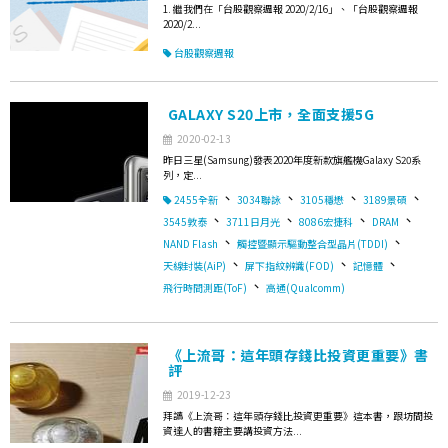
1. 繼我們在「台股觀察週報 2020/2/16」、「台股觀察週報
2020/2...
台股觀察週報
GALAXY S20上市，全面支援5G
2020-02-13
昨日三星(Samsung)發表2020年度新款旗艦機Galaxy S20系
列，定...
、
、
、
、
2455全新
3034聯詠
3105穩懋
3189景碩
、
、
、
、
3545敦泰
3711日月光
8086宏捷科
DRAM
、
、
NAND Flash
觸控暨顯示驅動整合型晶片(TDDI)
、
、
、
天線封裝(AiP)
屏下指紋辨識(FOD)
記憶體
、
飛行時間測距(ToF)
高通(Qualcomm)
《上流哥：這年頭存錢比投資更重要》書
評
2019-12-23
拜讀《上流哥：這年頭存錢比投資更重要》這本書，跟坊間投
資達人的書籍主要講投資方法...