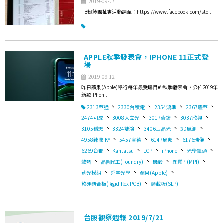
2019-09-27
FB粉絲團抽書活動請至：https://www.facebook.com/sto...
APPLE秋季發表會，IPHONE 11正式登
場
2019-09-12
昨日蘋果(Apple)舉行每年最受矚目的秋季發表會，公佈2019年
新款iPhon...
、
、
、
、
2313華通
2330台積電
2354鴻準
2367燿華
、
、
、
、
2474可成
3008大立光
3017奇鋐
3037欣興
、
、
、
、
3105穩懋
3324雙鴻
3406玉晶光
3D感測
、
、
、
、
4958臻鼎-KY
5457宣德
6147頎邦
6176瑞儀
、
、
、
、
、
6269台郡
Kantatsu
LCP
iPhone
光學鏡頭
、
、
、
、
散熱
晶圓代工(Foundry)
機殼
異質PI(MPI)
、
、
、
背光模組
舜宇光學
蘋果(Apple)
、
軟硬結合板(Rigid-flex PCB)
類載板(SLP)
台股觀察週報 2019/7/21