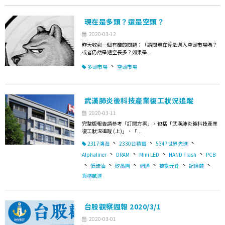
現在是多頭？還是空頭？
2020-03-12
昨天收到一個有趣的問題：「請問現在算是邁入空頭市場嗎？
或者仍然是短空長多？如果是...
、
多頭市場
空頭市場
武漢肺炎後科技產業復工狀況追蹤
2020-03-11
完整版報告請參考「訂閱方案」，包括「武漢肺炎後科技產業
復工狀況追蹤 (上)」、「...
、
、
、
2317鴻海
2330台積電
5347世界先進
、
、
、
、
Alphaliner
DRAM
Mini LED
NAND Flash
PCB
、
、
、
、
、
、
低硫油
矽晶圓
網通
被動元件
記憶體
貨櫃航運
台股觀察週報 2020/3/1
2020-03-01