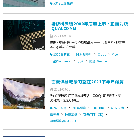
5347世界先進
聯發科天璣2000年底前上市，正面對決
QUALCOMM
2021-09-16
據傳，聯發科新一代5G旗艦晶片 ── 天璣2000，即將在
2021Q3季末完成送...
、
、
、
、
2330台積電
2454聯發科
Oppo
Vivo
、
、
三星(Samsung)
小米
高通(Qualcomm)
面板供給吃緊可望在2021下半年緩解
2021-03-13
先前我們曾引用研究機構預估，2020Q3面板報價上漲
30~40%，2020Q4持...
、
、
、
、
2409友達
3034聯詠
3481群創
4961天鈺
、
、
、
偏光板
玻璃基板
面板(TFT-LCD)
顯示驅動晶片(DDI)