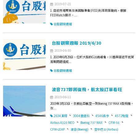
2019-07-21
1. 目前市場聚焦在美國聯準會(FED)利率政策動向，根據
FEDWatch顯示，...
台股觀察週報
台股觀察週報 2019/6/30
2019-06-30
1. 2019年6月29日，位於大阪的G20高峰會，川普與習近平就貿
易戰問題達成...
台股觀察週報
波音737即將復飛，航太股訂單看旺
2019-06-11
2019年3月10日，衣索比亞航空一架Boeing 737 MAX 8型飛機，
在...
、
、
、
、
2634漢翔
3004豐達科
4546長亨
4572駐龍
、
、
、
Airbus A320 NEO
Boeing 737 MAX
CFM-56
、
、
CFM-LEAP
波音(Boeing)
空中巴士(Airbus)