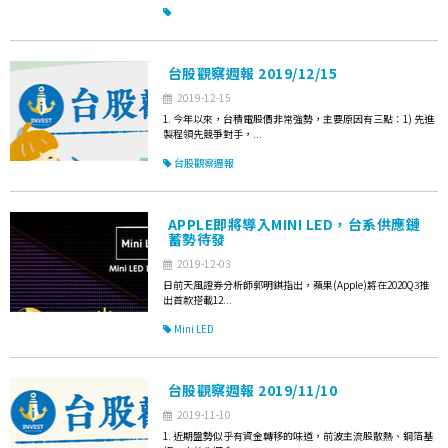
台股觀察週報 2019/12/15
2019-12-15
1. 今年以來，台積電股價非常強勢，主要原因有三點：1) 先進
製程領先競爭對手，...
台股觀察週報
APPLE即將導入MINI LED，台系供應鏈
蓄勢待發
2019-12-03
日前天風證券分析師郭明錤指出，蘋果(Apple)將在2020Q3推
出首款搭載12...
Mini LED
台股觀察週報 2019/11/10
2019-11-10
1. 近期盤勢似乎有資金轉移的味道，前波主流股散熱、銅箔基