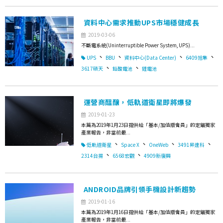
資料中心需求推動UPS市場穩健成長
2019-03-06
不斷電系統(Uninterruptible Power System, UPS)...
、
、
、
、
UPS
BBU
資料中心(Data Center)
6409旭隼
、
、
3617碩天
鉛酸電池
鋰電池
運營商醞釀，低軌道衛星即將爆發
2019-01-23
本篇為2019年1月23日提供給「基本/加值版會員」的定錨獨家
產業報告，非當前最...
、
、
、
、
低軌道衛星
Space X
OneWeb
3491昇達科
、
、
2314台揚
6568宏觀
4909新復興
ANDROID品牌引領手機設計新趨勢
2019-01-16
本篇為2019年1月16日提供給「基本/加值版會員」的定錨獨家
產業報告，非當前最...