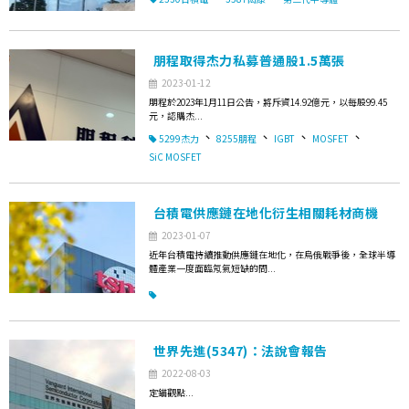
朋程取得杰力私募普通股1.5萬張
2023-01-12
朋程於2023年1月11日公告，將斥資14.92億元，以每股99.45
元，認購杰...
、
、
、
、
5299杰力
8255朋程
IGBT
MOSFET
SiC MOSFET
台積電供應鏈在地化衍生相關耗材商機
2023-01-07
近年台積電持續推動供應鏈在地化，在烏俄戰爭後，全球半導
體產業一度面臨氖氣短缺的問...
世界先進(5347)：法說會報告
2022-08-03
定錨觀點...