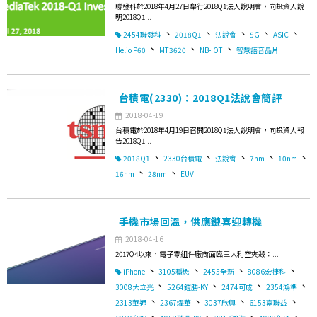
聯發科於2018年4月27日舉行2018Q1法人說明會，向投資人說
明2018Q1...
、
、
、
、
、
2454聯發科
2018Q1
法說會
5G
ASIC
、
、
、
Helio P60
MT3620
NB-IOT
智慧語音晶片
台積電(2330)：2018Q1法說會簡評
2018-04-19
台積電於2018年4月19日召開2018Q1法人說明會，向投資人報
告2018Q1...
、
、
、
、
、
2018Q1
2330台積電
法說會
7nm
10nm
、
、
16nm
28nm
EUV
手機市場回溫，供應鏈喜迎轉機
2018-04-16
2017Q4以來，電子零組件廠商面臨三大利空夾殺：...
、
、
、
、
iPhone
3105穩懋
2455全新
8086宏捷科
、
、
、
、
3008大立光
5264鎧勝-KY
2474可成
2354鴻準
、
、
、
、
2313華通
2367燿華
3037欣興
6153嘉聯益
、
、
、
、